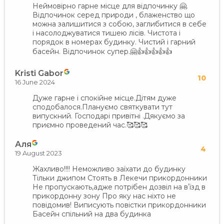
Неймовірно гарне місце для відпочинку 🤗.
Відпочинок серед природи , блаженство що
можна залишитися з собою, заглибитися в себе
і насолоджуватися тишею лісів. Чистота і
порядок в номерах будинку. Чистий і гарний
басейн. Відпочинок супер.🤗👍👍👍👍👍
Kristi Gabor
10
16 June 2024
Дуже гарне і спокійне місце.Дітям дуже
сподобалося.Плануємо святкувати тут
випускний. Господарі привітні .Дякуємо за
приємно проведений час.🥰🥰🥰
Аля
4
19 August 2023
Жахливо!!!! Неможливо заїхати до будинку
Тільки джипом Стоять в Лекечи прикордонники
Не пропускають,адже потрібен дозвіл на вʼїзд в
прикордонну зону Про яку нас ніхто не
повідомив! Виписують повістки прикордонники
Басейн спільний на два будинка