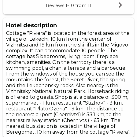
Reviews
1-10
from
11
Hotel description
Cottage "Riviera" is located in the forest area of ​​the
village of Lekechi, 10 km from the center of
Vizhnitsa and 19 km from the ski lifts in the Migovo
complex. It can accommodate 10 people. The
cottage has 5 bedrooms, living room, fireplace,
kitchen, amenities. On the territory there is a
swimming pool, a chan, a terrace and a barbecue.
From the windows of the house you can see the
mountains, the forest, the Seret River, the spring
and the Lekechensky rocks. Also nearby is the
Vizhnitsky National Natural Park. Horseback riding
is offered to guests. Shop is at a distance of 300 m,
supermarket - 1 km, restaurant "Stizhok" - 3 km,
restaurant "Plato.Ozeria" - 3 km. The distance to
the nearest airport (Chernivtsi) is 53.1 km, to the
nearest railway station (Chernivtsi) - 63 km. The
nearest bus station is located in the village of
Beregomet, 10 km away. from the cottage "Riviera".