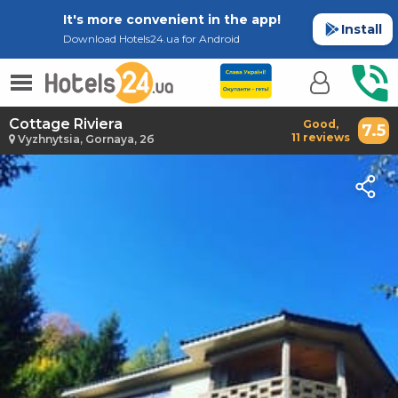
It's more convenient in the app!
Install
Download Hotels24.ua for Android
Cottage Riviera
Good,
7.5
11 reviews
Vyzhnytsia, Gornaya, 2б