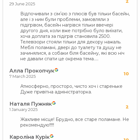
2
29 June 2025
Відпочивали з сімʼєю з плюсів був тільки басейн,
але і з ним були проблеми, замовляли з
підігрівом, басейн нагрівся тільки ввечері
другого дня, коли вже потрібно було виїхати,
хоча доплата за підігрів становила 2500.
Телевізори стояли тільки для декору нажаль.
Меблі поламані, двері до туалету та душу не
зачинялися, а собаки біля басейну, які всю ніч
не давали спати це окрема тема…..
Алла Прокопчук
10
7 March 2025
Атмосферно, просторо, чисто хоч і стареньке
Дуже привітна адміністраторка.
Наталя Пужняк
2
1 January 2025
Жахливе місце! Брудно, все старе поламане. Не
рекомендую!!!!!
Кароліна Курік