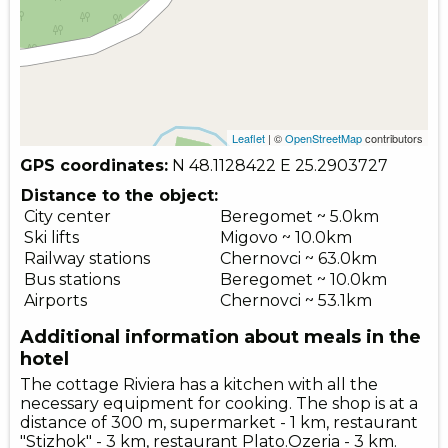
Leaflet
| ©
OpenStreetMap
contributors
GPS coordinates:
N 48.1128422
E 25.2903727
Distance to the object:
City center
Beregomet ~ 5.0km
Ski lifts
Migovo ~ 10.0km
Railway stations
Chernovci ~ 63.0km
Bus stations
Beregomet ~ 10.0km
Airports
Chernovci ~ 53.1km
Additional information about meals in the
hotel
The cottage Riviera has a kitchen with all the
necessary equipment for cooking. The shop is at a
distance of 300 m, supermarket - 1 km, restaurant
"Stizhok" - 3 km, restaurant Plato.Ozeria - 3 km.