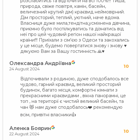
розслабитись та відпочити на всі 100%!!! Тиша,
природа, свіже повітря, камін, басейн,
величезний крутий дім) краєвид неймовірний.
Дім просторий, теплий, уютний, наче вдома.
Власниця дуже мила,тендітна,усміхнена дівчина,
приємно було поспілкуватись та дізнатись від
неї про цей чудовий регіон нашої найкращої
країни!!! Приїхали з сім'єю з Одеси та закохались
у це місце, будемо повертатися знову і знову ♥️
дякуємо Вам за Вашу гостинність 🙏♥️
Олександра Андріївна
10
24 August 2024
Відпочивали з родиною, дуже сподобалось все
чудово, гарний краєвид, великий просторий
будинок, багато місця, комфортні кімнати з
прекрасними краєвидами , вікна панорамні, це
топ , на території є чистий великий басейн, та
чан 😻 нам дуже сподобалось❤️ рекомендую
всім, привітні власники👍
Аленка Боярин
10
22 August 2024