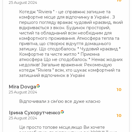
10
25 August 2024
Котедж "Riviera " - це справжнє затишне та
комфортне місце для відпочинку в Україні . З
першого погляду вражає чудовий краєвид, який
відкривається з вікон. Будинок просторий,
чистий та обладнаний всім необхідним для
комфортного проживання. Атмосфера тепла та
привітна, що створює відчуття домашнього
затишку. Що сподобалось: * Чудовий краєвид *
Комфортне та чисте житло * Приємна
атмосфера Що не сподобалось: * Немає жодних
недоліків! Загальне враження: Рекомендую
котедж "Riviera " всім, хто шукає комфортний та
затишний відпочинок в Україні
Mira Dovga
10
25 August 2024
Відпочивали з сім'єю все дуже класно
Ірина Сухорутченко
10
25 August 2024
Це просто топове місце,якщо Ви хочете