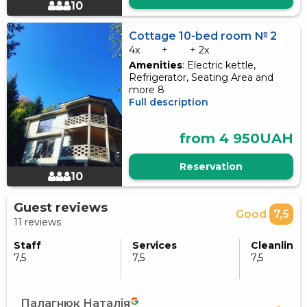
10
Cottage 10-bed room № 2
4x
+
+ 2x
Amenities
: Electric kettle,
Refrigerator, Seating Area and
more 8
Full description
from 4 950UAH
Reservation
10
Guest reviews
Good
7,5
11 reviews
Staff
Services
Cleanlines
7,5
7,5
7,5
Палагнюк Наталія