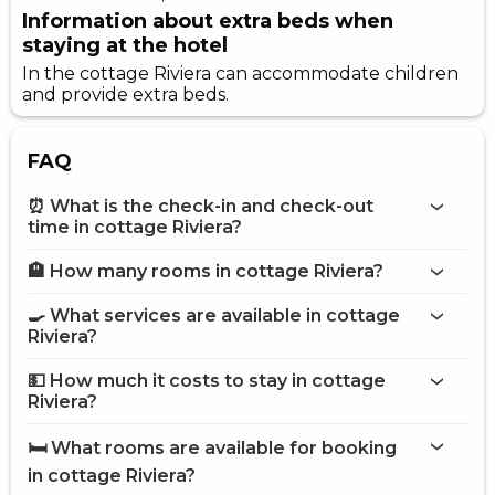
Information about extra beds when
staying at the hotel
In the cottage Riviera can accommodate children
and provide extra beds.
FAQ
⏰ What is the check-in and check-out
time in cottage Riviera?
🏨 How many rooms in cottage Riviera?
More information about Cottage Riviera
cottage Riviera
🍳 What services are available in cottage
on the website
Riviera?
cottage Riviera
💵 How much it costs to stay in cottage
Internet
Riviera?
Pets are allowed
cottage Riviera
Vat
🛏️ What rooms are available for booking
Brazier
on Hotels24.ua
in cottage Riviera?
Open pool