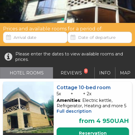
Prices and available rooms for a period of:
Please enter the dates to view available rooms and
prices.
11
HOTEL ROOMS
REVIEWS
INFO
MAP
Cottage 10-bed room
5x
+
+ 2x
Amenities
: Electric kettle,
Refrigerator, Heating and more 5
Full description
from 4 950UAH
Reservation