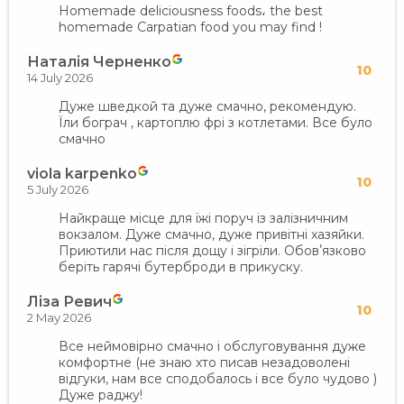
Homemade deliciousness foods، the best
homemade Carpatian food you may find !
Наталія Черненко
10
14 July 2026
Дуже шведкой та дуже смачно, рекомендую.
Їли бограч , картоплю фрі з котлетами. Все було
смачно
viola karpenko
10
5 July 2026
Найкраще місце для їжі поруч із залізничним
вокзалом. Дуже смачно, дуже привітні хазяйки.
Приютили нас після дощу і зігріли. Обовʼязково
беріть гарячі бутерброди в прикуску.
Ліза Ревич
10
2 May 2026
Все неймовірно смачно і обслуговування дуже
комфортне (не знаю хто писав незадоволені
відгуки, нам все сподобалось і все було чудово )
Дуже раджу!