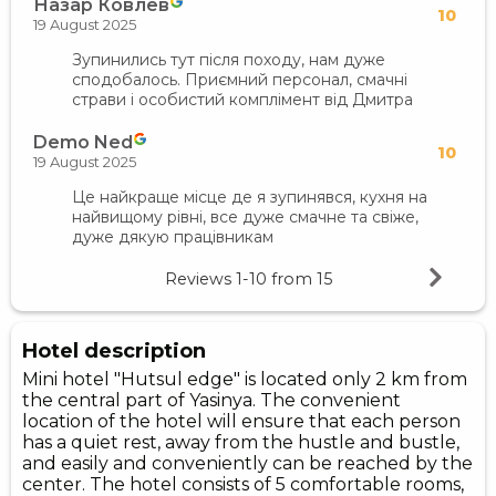
Назар Ковлев
10
19 August 2025
Зупинились тут після походу, нам дуже
сподобалось. Приємний персонал, смачні
страви і особистий комплімент від Дмитра
Demo Ned
10
19 August 2025
Це найкраще місце де я зупинявся, кухня на
найвищому рівні, все дуже смачне та свіже,
дуже дякую працівникам
Reviews
1-10
from
15
Hotel description
Mini hotel "Hutsul edge" is located only 2 km from
the central part of Yasinya. The convenient
location of the hotel will ensure that each person
has a quiet rest, away from the hustle and bustle,
and easily and conveniently can be reached by the
center. The hotel consists of 5 comfortable rooms,