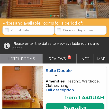
Prices and available rooms for a period of:
Please enter the dates to view available rooms and
prices.
15
HOTEL ROOMS
REVIEWS
INFO
MAP
Suite Double
Amenities
: Heating, Wardrobe,
Clothes hanger
Full description
from 1 440UAH
Reservation