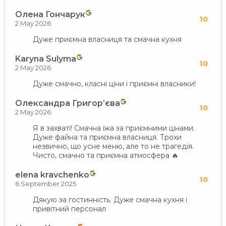
Олeна Гончарук
10
2 May 2026
Дуже приємна власниця та смачна кухня
Karyna Sulyma
10
2 May 2026
Дуже смачно, класні ціни і приємні власники!
Олександра Григор’єва
10
2 May 2026
Я в захваті! Смачна їжа за приємними цінами.
Дуже файна та приємна власниця. Трохи
незвично, що усне меню, але то не трагедія.
Чисто, смачно та приємна атмосфера 🔥
elena kravchenko
10
6 September 2025
Дякую за гостинність. Дуже смачна кухня і
привітний персонал