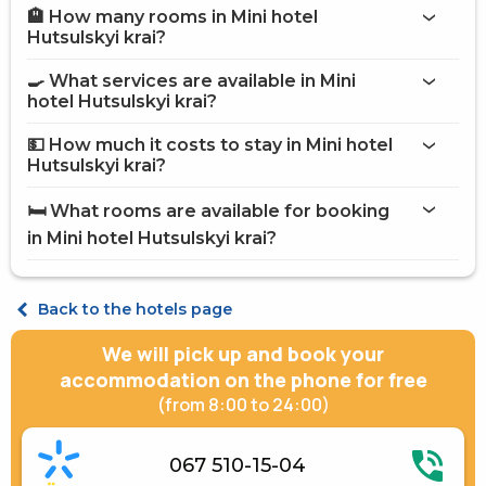
🏨 How many rooms in Mini hotel
More information about Mini hotel Hutsulskyi krai
Hutsulskyi krai?
Mini hotel Hutsulskyi krai
🍳 What services are available in Mini
on the website
hotel Hutsulskyi krai?
Mini hotel Hutsulskyi krai
💵 How much it costs to stay in Mini hotel
Parking
Hutsulskyi krai?
Room service
Mini hotel Hutsulskyi krai
Brazier
🛏️ What rooms are available for booking
Barbecue Accessories
on Hotels24.ua
in Mini hotel Hutsulskyi krai?
Coffee house on site
Suite Double
Double
Back to the hotels page
We will pick up and book your
accommodation on the phone for free
(from 8:00 to 24:00)
067 510-15-04