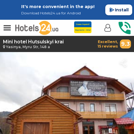
It's more convenient in the app!
Install
Download Hotels24.ua for Android
Mini hotel Hutsulskyi krai
Excellent,
9.3
15 reviews
Yasinya, Myru Str, 148 a