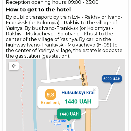
Reception opening hours: 09:00 - 23:00.
How to get to the hotel
By public transport: by train Lviv - Rakhiv or Ivano-
Frankivsk (or Kolomyia) - Rakhiv to the village of
Yasinya. By bus Ivano-Frankivsk (or Kolomiya) -
Rakhiv - Mukachevo - Solotvino - Khust to the
center of the village of Yasinya. By car: on the
highway Ivano-Frankivsk - Mukachevo (H-09) to
the center of Yasinya village, the estate is opposite
the gas station (gas station).
6000 UAH
×
Hutsulskyi krai
9.3
1440 UAH
1560 UAH
Excellent,
1440 UAH