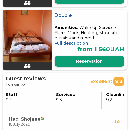
Double
Amenities
: Wake Up Service /
Alarm Clock, Heating, Mosquito
curtains and more 1
Full description
from 1 560UAH
Reservation
Guest reviews
Excellent
9,3
15 reviews
Staff
Services
Cleanlines
9,3
9,3
9,2
Hadi Shojaee
10
16 July 2026