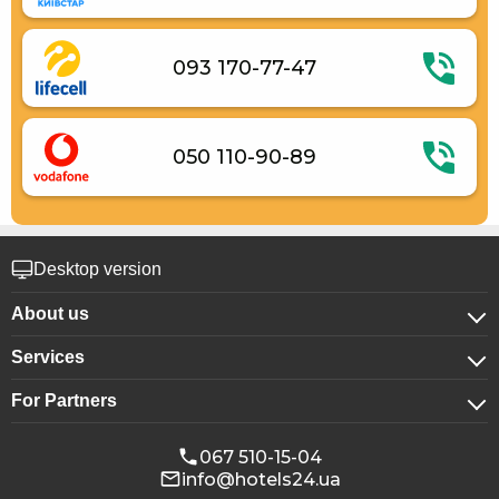
093 170-77-47
050 110-90-89
Desktop version
About us
Services
About company
For Partners
For corporate clients
Confidentiality
For hotels
Booking for groups
Public offer
067 510-15-04
info@hotels24.ua
Affiliate program
Conference halls
Our partners