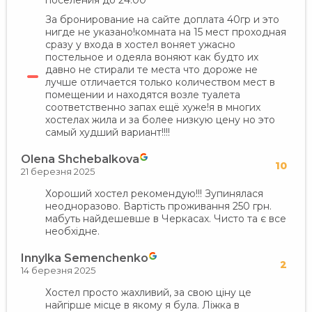
поселения до 24:00
За бронирование на сайте доплата 40гр и это
нигде не указано!комната на 15 мест проходная
сразу у входа в хостел воняет ужасно
постельное и одеяла воняют как будто их
давно не стирали те места что дороже не
лучше отличается только количеством мест в
помещении и находятся возле туалета
соответственно запах ещё хуже!я в многих
хостелах жила и за более низкую цену но это
самый худший вариант!!!!
Olena Shchebalkova
10
21 березня 2025
Хороший хостел рекомендую!!! Зупинялася
неодноразово. Вартість проживання 250 грн.
мабуть найдешевше в Черкасах. Чисто та є все
необхідне.
Innylka Semenchenko
2
14 березня 2025
Хостел просто жахливий, за свою ціну це
найгірше місце в якому я була. Ліжка в