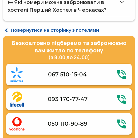
🛏️ Які номери можна забронювати в
Перукарня / Салон краси
на сайті Hotels24.ua
хостелі Перший Хостел в Черкасах?
Обслуговування номерів
Термінал для оплати карткою
Парковка під охороною
Сейф на рецепції
Місце у загальному 15-місному номері прохідний
Повернутися на сторінку з готелями
Банкомат на території готелю
Щоденне прибирання номера
Безкоштовно підберемо та забронюємо
Спільна кухня
Холодильник
вам житло по телефону
Мікрохвильова піч
(з 8:00 до 24:00)
Електричний чайник
Кухонне приладдя
067 510-15-04
093 170-77-47
050 110-90-89