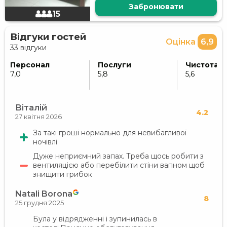
Забронювати
15
Відгуки гостей
Оцінка
6,9
33 відгуки
Персонал
Послуги
Чистота
7,0
5,8
5,6
Віталій
4.2
27 квітня 2026
За такі гроші нормально для невибагливої
ночівлі
Дуже неприємний запах. Треба щось робити з
вентиляцією або перебілити стіни вапном щоб
знищити грибок
Natali Borona
8
25 грудня 2025
Була у відрядженні і зупинилась в