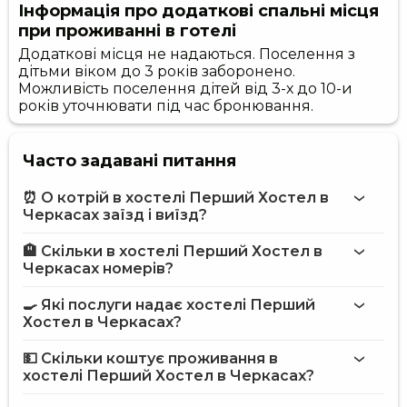
Інформація про додаткові спальні місця
при проживанні в готелі
Додаткові місця не надаються. Поселення з
дітьми віком до 3 років заборонено.
Можливість поселення дітей від 3-х до 10-и
років уточнювати під час бронювання.
Часто задавані питання
⏰ О котрій в хостелі Перший Хостел в
Черкасах заїзд і виїзд?
🏨 Скільки в хостелі Перший Хостел в
Більше інформації про Хостел Перший Хостел в
Черкасах номерів?
Черкасах
хостелі Перший Хостел в Черкасах
🍳 Які послуги надає хостелі Перший
на сайті
Хостел в Черкасах?
хостелу Перший Хостел в Черкасах
💵 Скільки коштує проживання в
хостелі Перший Хостел в Черкасах?
Інтернет
хостелі Перший Хостел в Черкасах
Магазини