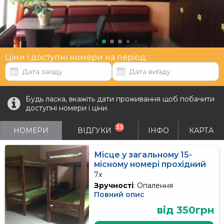
Ціни і доступні номери на період:
Будь ласка, вкажіть дати проживання щоб побачити
доступні номери і ціни.
33
НОМЕРИ
ВІДГУКИ
ІНФО
КАРТА
Місце у загальному 15-
місному номері прохідний
7x
Зручності
: Опалення
Повний опис
від 350грн