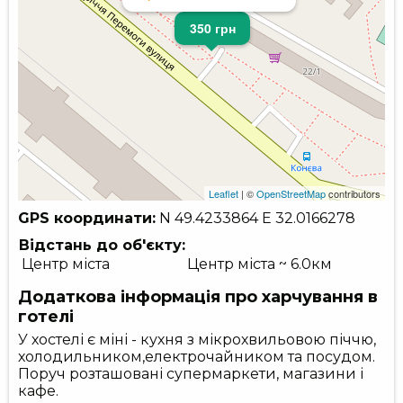
350 грн
Leaflet
| ©
OpenStreetMap
contributors
GPS координати:
N 49.4233864
E 32.0166278
Відстань до об'єкту:
Центр міста
Центр міста ~ 6.0км
Додаткова інформація про харчування в
готелі
У хостелі є міні - кухня з мікрохвильовою піччю,
холодильником,електрочайником та посудом.
Поруч розташовані супермаркети, магазини і
кафе.