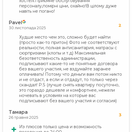
хостелі.Приємне обслуговування
персоналу,помірні ціни, охайно!В цілому дуже
навіть не погано!
Pavel
2
30 листопада 2025
Худше место чем это, сложно будет найти
(просто как-то притон) Фото не соответствуют
реальности, полная антисанитария, матрасы с
сюрпризами (клопы и т.д) Максимальная
безответственость администрации,
подписывают какие-то не понятные договора
без вашего участия, не вздумайте заранее
оплачивать! Потому что деньги вам потом никто
и не отдаст, а если и отдадут, то только через
скандал! P.S (лучше снять квартиру посуточно,
это гораздо дешевле и комфортнее, нежели
ночевать в условиях на которые вас
подписывают без вашего участия и согласия)
Тамара
3
26 травня 2025
Из плюсов только цена и возможность