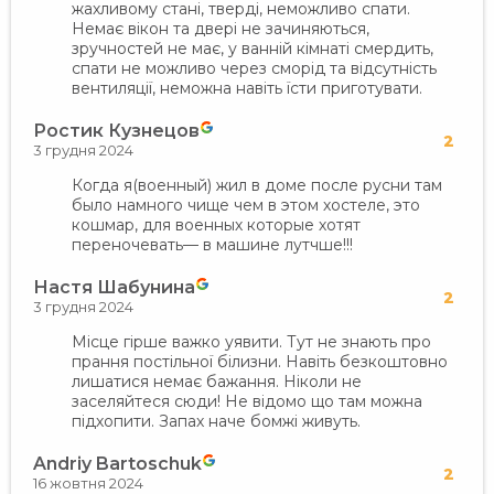
жахливому стані, тверді, неможливо спати.
Немає вікон та двері не зачиняються,
зручностей не має, у ванній кімнаті смердить,
спати не можливо через сморід та відсутність
вентиляції, неможна навіть їсти приготувати.
Ростик Кузнецов
2
3 грудня 2024
Когда я(военный) жил в доме после русни там
было намного чище чем в этом хостеле, это
кошмар, для военных которые хотят
переночевать— в машине лутчше!!!
Настя Шабунина
2
3 грудня 2024
Місце гірше важко уявити. Тут не знають про
прання постільної білизни. Навіть безкоштовно
лишатися немає бажання. Ніколи не
заселяйтеся сюди! Не відомо що там можна
підхопити. Запах наче бомжі живуть.
Andriy Bartoschuk
2
16 жовтня 2024