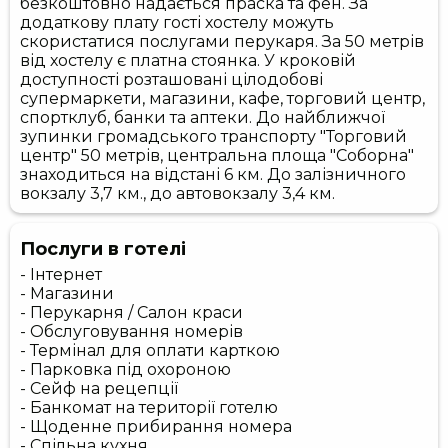
безкоштовно надається праска та фен. За
додаткову плату гості хостелу можуть
скористатися послугами перукаря. За 50 метрів
від хостелу є платна стоянка. У кроковій
доступності розташовані цілодобові
супермаркети, магазини, кафе, торговий центр,
спортклуб, банки та аптеки. До найближчої
зупинки громадського транспорту "Торговий
центр" 50 метрів, центральна площа "Соборна"
знаходиться на відстані 6 км. До залізничного
вокзалу 3,7 км., до автовокзалу 3,4 км.
Послуги в готелі
- Інтернет
- Магазини
- Перукарня / Салон краси
- Обслуговування номерів
- Термінал для оплати карткою
- Парковка під охороною
- Сейф на рецепції
- Банкомат на території готелю
- Щоденне прибирання номера
- Спільна кухня