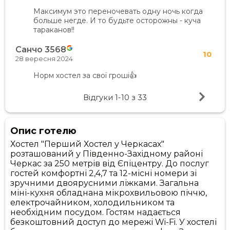
Максимум это переночевать одну ночь когда
больше негде. И то будьте осторожны - куча
тараканов!!
Санчо 3568
10
28 вересня 2024
Норм хостел за свої гроші👍
Відгуки
1-10
з
33
Опис готелю
Хостел "Перший Хостел у Черкасах"
розташований у Південно-Західному районі
Черкас за 250 метрів від Єпіцентру. До послуг
гостей комфортні 2,4,7 та 12-місні номери зі
зручними двоярусними ліжками. Загальна
міні-кухня обладнана мікрохвильовою піччю,
електрочайником, холодильником та
необхідним посудом. Гостям надається
безкоштовний доступ до мережі Wi-Fi. У хостелі