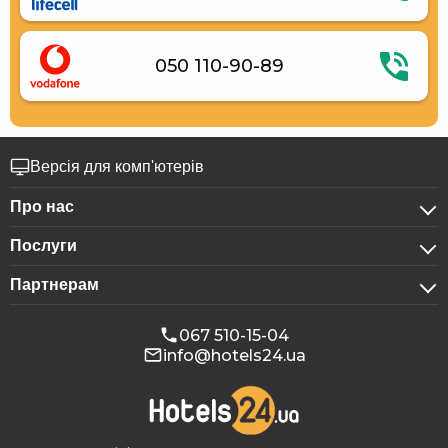
050 110-90-89
Версія для комп'ютерів
Про нас
Послуги
Про компанію
Партнерам
Для бізнес-клієнтів
Конфіденційність
Для готелів
Бронювання для груп
Публічна оферта
067 510-15-04
info@hotels24.ua
Програма для афіліатів
Конференц-зали
Наші партнери
Реклама на Hotels24