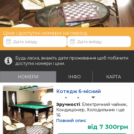
Ціни і доступні номери на період:
Будь ласка, вкажіть дати проживання щоб побачити
доступні номери і ціни.
НОМЕРИ
ІНФО
КАРТА
Котедж 6-місний
+
+
Зручності
: Електричний чайник,
Кондиціонер, Холодильник і ще
16
Повний опис
від 7 300грн