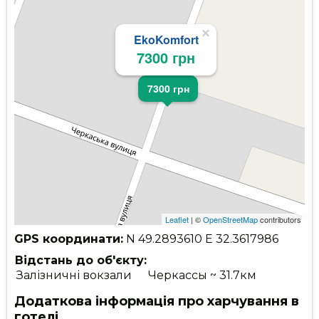
×
EkoKomfort
7300 грн
7300 грн
Leaflet
| ©
OpenStreetMap
contributors
GPS координати:
N 49.2893610
E 32.3617986
Відстань до об'єкту:
Залізничні вокзали
Черкассы ~ 31.7км
Додаткова інформація про харчування в
готелі