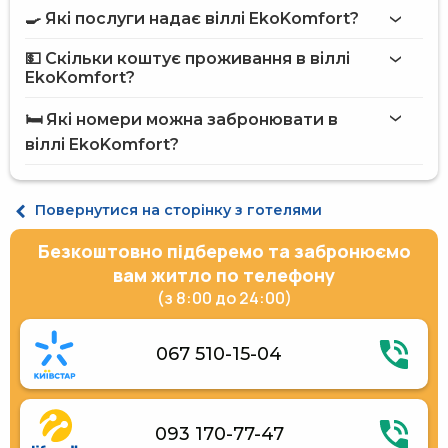
🍳 Які послуги надає віллі EkoKomfort?
на сайті
вілли EkoKomfort
💵 Скільки коштує проживання в віллі
Інтернет
EkoKomfort?
Автостоянка
віллі EkoKomfort
Розваги
🛏️ Які номери можна забронювати в
Сад
на сайті Hotels24.ua
віллі EkoKomfort?
Спортивні розваги
Більярд
Баня
Котедж 6-місний
Відпочинок за містом
Повернутися на сторінку з готелями
Вулична парковка
Люкс для молодят
Безкоштовно підберемо та забронюємо
Персонал розмовляє англійською мовою
Холодильник
вам житло по телефону
Мікрохвильова піч
(з 8:00 до 24:00)
Газова / електрична плита
Електричний чайник
Кухонне приладдя
067 510-15-04
Відро-водоспад
093 170-77-47