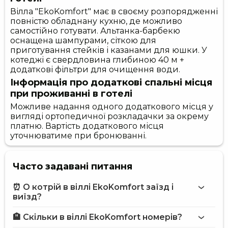
Вілла "EkoKomfort" має в своєму розпорядженні
повністю обладнану кухню, де можливо
самостійно готувати. Альтанка-барбекю
оснащена шампурами, сіткою для
приготування стейків і казанами для юшки. У
котеджі є свердловина глибиною 40 м +
додаткові фільтри для очищення води.
Інформація про додаткові спальні місця
при проживанні в готелі
Можливе надання одного додаткового місця у
вигляді ортопедичної розкладачки за окрему
платню. Вартість додаткового місця
уточнюватиме при бронюванні.
Часто задавані питання
⏰ О котрій в віллі EkoKomfort заїзд і
виїзд?
🏨 Скільки в віллі EkoKomfort номерів?
Більше інформації про Вілла EkoKomfort
віллі EkoKomfort