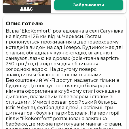
Забронювати
6
Опис готелю
Вілла "EkoKomfort" розташована в селі Сагунівка
на відстані 28 км від м. Черкаси. Гостям
пропонується проживання в двоповерховому
котеджі з видом на сад і озеро. Будинок має дві
спальні, обладнану кухню-студію, вітальню і
санвузол, лазню на дровах (орієнтовна вартість
250 грн / год) з відром для обливання
холодною водою. На другому поверсі
знаходиться балкон зі столом і лавками.
Безкоштовний Wi-Fi доступ надається тільки в
будинку. До послуг постояльців більярдна
кімната оформлена в клубному стилі оснащена
диваном, плазмовим телевізором і столом зі
стільцями. У числі розваг російський більярд
(стіл 9 футів), футбол для дітей, настільні ігри,
дитяча гра - боулінг та риболовля. На території
вілли "EkoKomfort" розташована альтанка-
барбекю, де можна приготувати мангал-страви,