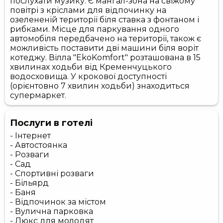
послухати музику. Є мангал-зона на свіжому
повітрі з кріслами для відпочинку на
озелененій території біля ставка з фонтаном і
рибками. Місце для паркування одного
автомобіля передбачено на території, також є
можливість поставити дві машини біля воріт
котеджу. Вілла "EkoKomfort" розташована в 15
хвилинах ходьби від Кременчуцького
водосховища. У крокової доступності
(орієнтовно 7 хвилин ходьби) знаходиться
супермаркет.
Послуги в готелі
- Інтернет
- Автостоянка
- Розваги
- Сад
- Спортивні розваги
- Більярд
- Баня
- Відпочинок за містом
- Вулична парковка
- Люкс для молодят