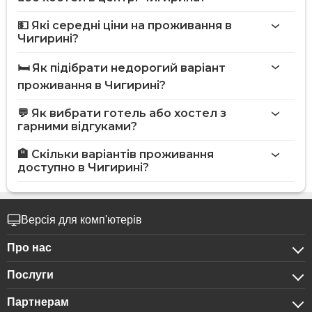
💵 Які середні ціни на проживання в
Чигирині?
🛏️ Як підібрати недорогий варіант
проживання в Чигирині?
💬 Як вибрати готель або хостел з
гарними відгуками?
🏨 Скільки варіантів проживання
доступно в Чигирині?
Версія для комп'ютерів
Про нас
Послуги
Про компанію
Партнерам
Для бізнес-клієнтів
Конфіденційність