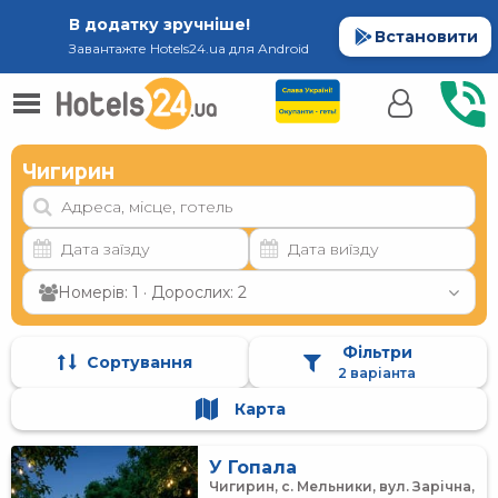
В додатку зручніше!
Встановити
Завантажте Hotels24.ua для Android
Чигирин
Номерів: 1 · Дорослих: 2
Фільтри
Сортування
2 варіанта
Карта
У Гопала
Чигирин, с. Мельники, вул. Зарічна,