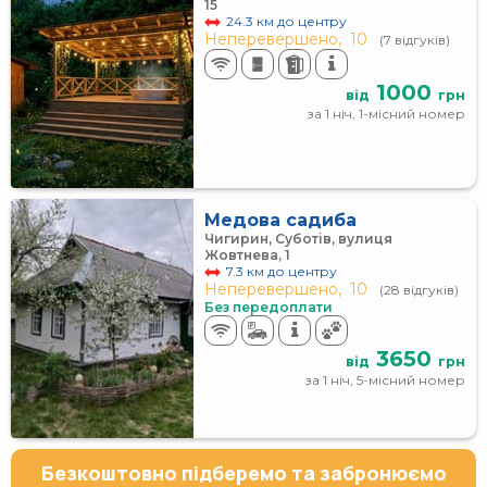
15
24.3 км до центру
Неперевершено,
10
(7 відгуків)
1000
від
грн
за 1 ніч, 1-місний номер
Медова садиба
Чигирин, Суботів, вулиця
Жовтнева, 1
7.3 км до центру
Неперевершено,
10
(28 відгуків)
Без передоплати
3650
від
грн
за 1 ніч, 5-місний номер
Безкоштовно підберемо та забронюємо