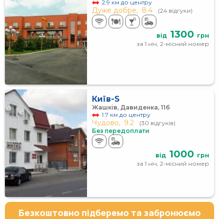
2.9 км до центру
Дуже добре,
8.4
(24 відгуки)
1300
від
грн
за 1 ніч, 2-місний номер
Київ-S
Жашків, Давиденка, 11б
1.7 км до центру
Чудово,
9.2
(30 відгуків)
Без передоплати
1000
від
грн
за 1 ніч, 2-місний номер
Безкоштовно підберемо та забронюємо