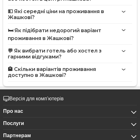
💵 Які середні ціни на проживання в
Жашкові?
🛏️ Як підібрати недорогий варіант
проживання в Жашкові?
💬 Як вибрати готель або хостел з
гарними відгуками?
🏨 Скільки варіантів проживання
доступно в Жашкові?
Версія для комп'ютерів
Про нас
Послуги
Про компанію
Партнерам
Для бізнес-клієнтів
Конфіденційність