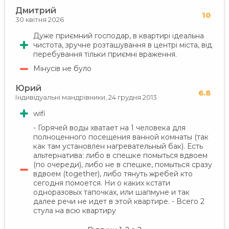
Дмитрий
10
30 квітня 2026
Дуже приємний господар, в квартирі ідеальна
чистота, зручне розташування в центрі міста, від
перебування тільки приємні враження.
Мінусів не було
Юрий
6.8
Індивідуальні мандрівники,
24 грудня 2013
wifi
- Горячей воды хватает на 1 человека для
полноценного посещения ванной комнаты (так
как там установлен нагревательный бак). Есть
альтернатива: либо в спешке помыться вдвоем
(по очереди), либо не в спешке, помыться сразу
вдвоем (together), либо тянуть жребей кто
сегодня помоется. Ни о каких кстати
одноразовых тапочках, или шапмуне и так
далее речи не идет в этой квартире. - Всего 2
стула на всю квартиру