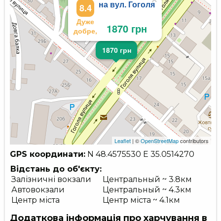
×
на вул. Гоголя
8.4
Дуже
1870 грн
добре,
1870 грн
Leaflet
| ©
OpenStreetMap
contributors
GPS координати:
N 48.4575530
E 35.0514270
Відстань до об'єкту:
Залізничні вокзали
Центральный ~ 3.8км
Автовокзали
Центральный ~ 4.3км
Центр міста
Центр міста ~ 4.1км
Додаткова інформація про харчування в