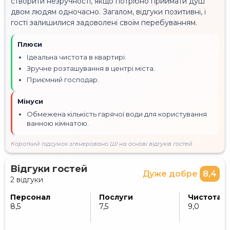
створити незручності, якщо потрібно приймати душ
двом людям одночасно. Загалом, відгуки позитивні, і
гості залишилися задоволені своїм перебуванням.
Плюси
Ідеальна чистота в квартирі.
Зручне розташування в центрі міста.
Приємний господар.
Мінуси
Обмежена кількість гарячої води для користування
ванною кімнатою.
Короткий підсумок згенеровано ШІ на основі відгуків гостей
Відгуки гостей
Дуже добре
8,4
2 відгуки
Персонал
Послуги
Чистота
8,5
7,5
9,0