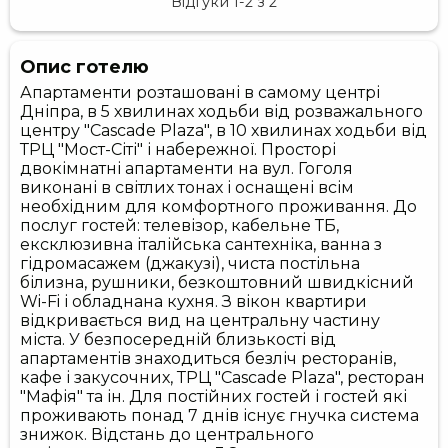
Відгуки
1-2
з
2
Опис готелю
Апартаменти розташовані в самому центрі
Дніпра, в 5 хвилинах ходьби від розважального
центру "Cascade Plaza", в 10 хвилинах ходьби від
ТРЦ "Мост-Сіті" і набережної. Просторі
двокімнатні апартаменти на вул. Гоголя
виконані в світлих тонах і оснащені всім
необхідним для комфортного проживання. До
послуг гостей: телевізор, кабельне ТБ,
ексклюзивна італійська сантехніка, ванна з
гідромасажем (джакузі), чиста постільна
білизна, рушники, безкоштовний швидкісний
Wi-Fi і обладнана кухня. З вікон квартири
відкривається вид на центральну частину
міста. У безпосередній близькості від
апартаментів знаходиться безліч ресторанів,
кафе і закусочних, ТРЦ "Cascade Plaza", ресторан
"Мафія" та ін. Для постійних гостей і гостей які
проживають понад 7 днів існує гнучка система
знижок. Відстань до центрального