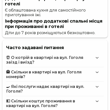
готелі
Є облаштована кухня для самостійного
приготування їжі.
Інформація про додаткові спальні місця
при проживанні в готелі
Діти до 7 років розміщуються безкоштовно.
Часто задавані питання
⏰ О котрій в квартирі на вул. Гоголя
заїзд і виїзд?
🏨 Скільки в квартирі на вул. Гоголя
Більше інформації про Квартира на вул. Гоголя
номерів?
квартирі на вул. Гоголя
🍳 Які послуги надає квартирі на вул.
на сайті
Гоголя?
квартири на вул. Гоголя
💵 Скільки коштує проживання в
Інтернет
квартирі на вул. Гоголя?
Автостоянка