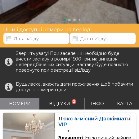
Ціни і доступні номери на період:
Зверніть увагу! При заселенні необхідно буде
внести заставу в розмірі 1500 грн. на випадок
непередбачених ситуацій. Заставу буде повністю
повернуто при реєстрації від'їзду.
Будь ласка, вкажіть дати проживання щоб побачити
доступні номери і ціни.
2
НОМЕРИ
ВІДГУКИ
ІНФО
КАРТА
Люкс 4-місний Двокімнатні
VIP
+
Зручності
: Електричний чайник,