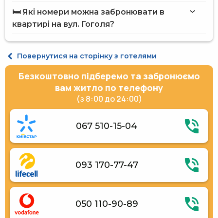
квартирі на вул. Гоголя
Джакузі
🛏️ Які номери можна забронювати в
Гідромасажна ванна
на сайті Hotels24.ua
квартирі на вул. Гоголя?
Люкс 4-місний Двокімнатні VIP
Повернутися на сторінку з готелями
Безкоштовно підберемо та забронюємо
вам житло по телефону
(з 8:00 до 24:00)
067 510-15-04
093 170-77-47
050 110-90-89