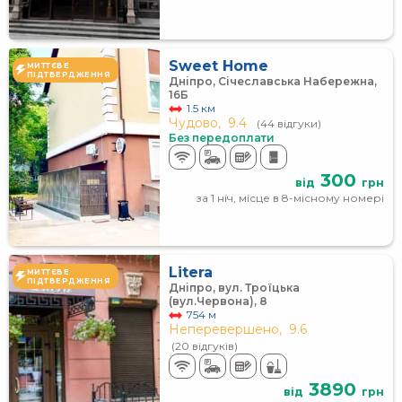
Sweet Home
МИТТЄВЕ
ПІДТВЕРДЖЕННЯ
Дніпро, Січеславська Набережна,
16Б
1.5 км
Чудово,
9.4
(44 відгуки)
Без передоплати
300
від
грн
за 1 ніч, місце в 8-місному номері
Litera
МИТТЄВЕ
ПІДТВЕРДЖЕННЯ
Дніпро, вул. Троїцька
(вул.Червона), 8
754 м
Неперевершено,
9.6
(20 відгуків)
3890
від
грн