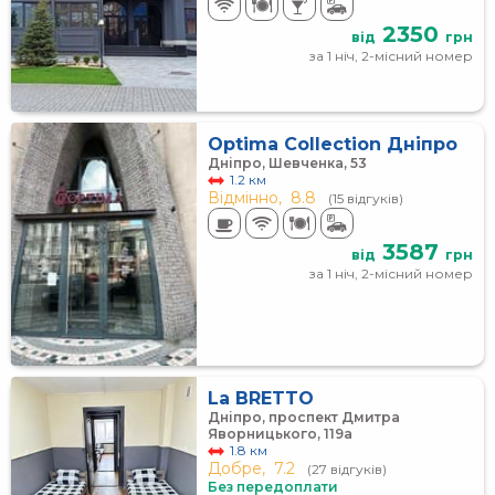
2350
від
грн
за 1 ніч, 2-місний номер
Optima Collection Дніпро
Дніпро, Шевченка, 53
1.2 км
Відмінно,
8.8
(15 відгуків)
3587
від
грн
за 1 ніч, 2-місний номер
La BRETTO
Дніпро, проспект Дмитра
Яворницького, 119а
1.8 км
Добре,
7.2
(27 відгуків)
Без передоплати