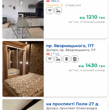
386 м
Оцінка,
6
(2 відгуки)
1210
від
грн
за 1 ніч, 2-місний номер
пр. Яворницького, 117
Дніпро, пр. Яворницького, 117
1.7 км
1430
від
грн
за 1 ніч, 4-місний номер
на проспекті Поля-27 д
Дніпро, проспект Олександра