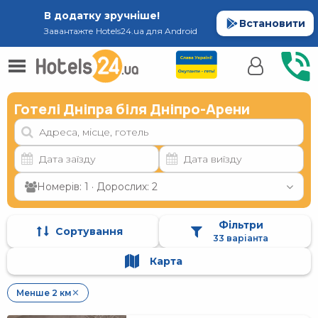
В додатку зручніше!
Встановити
Завантажте Hotels24.ua для Android
Готелі Дніпра біля Дніпро-Арени
Номерів: 1 · Дорослих: 2
Фільтри
Сортування
33 варіанта
Карта
Менше 2 км
✕