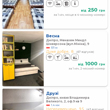
250
від
грн
за 1 ніч, місце в 4-місному номері
Весна
Дніпро, Менахем Мендл
Шнеерсона (вул.Мініна), 9
511 м
Дуже добре,
8
(67 відгуків)
1000
від
грн
за 1 ніч, 2-місний номер
Друзі
Дніпро, князя Владимира
Великого, 2, оф.9 кв 9
1.4 км
Неперевершено,
9.5
(43 відгуки)