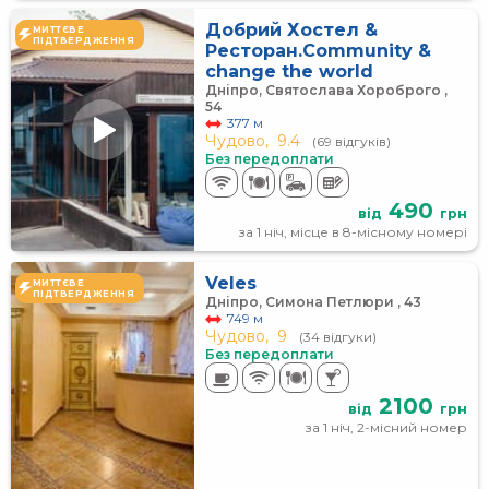
Добрий Хостел &
МИТТЄВЕ
ПІДТВЕРДЖЕННЯ
Ресторан.Сommunity &
change the world
Дніпро, Святослава Хороброго ,
54
377 м
Чудово,
9.4
(69 відгуків)
Без передоплати
490
від
грн
за 1 ніч, місце в 8-місному номері
Veles
МИТТЄВЕ
ПІДТВЕРДЖЕННЯ
Дніпро, Симона Петлюри , 43
749 м
Чудово,
9
(34 відгуки)
Без передоплати
2100
від
грн
за 1 ніч, 2-місний номер