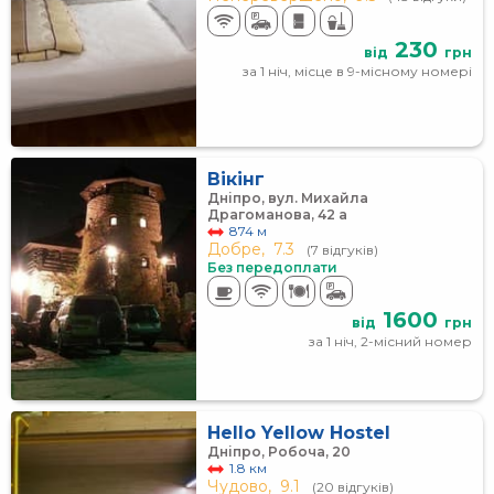
230
від
грн
за 1 ніч, місце в 9-місному номері
Вікінг
Дніпро, вул. Михайла
Драгоманова, 42 а
874 м
Добре,
7.3
(7 відгуків)
Без передоплати
1600
від
грн
за 1 ніч, 2-місний номер
Hello Yellow Hostel
Дніпро, Робоча, 20
1.8 км
Чудово,
9.1
(20 відгуків)