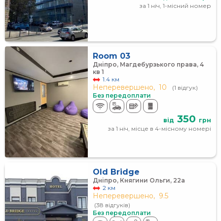
за 1 ніч, 1-місний номер
Room 03
Дніпро, Магдебурзького права, 4
кв 1
1.4 км
Неперевершено,
10
(1 відгук)
Без передоплати
350
від
грн
за 1 ніч, місце в 4-місному номері
Old Bridge
Дніпро, Княгини Ольги, 22а
2 км
Неперевершено,
9.5
(38 відгуків)
Без передоплати