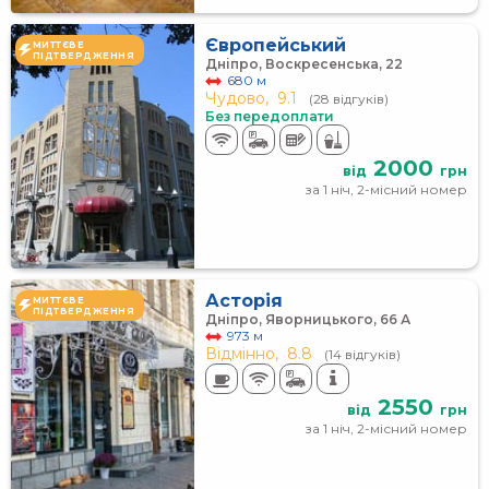
Європейський
МИТТЄВЕ
ПІДТВЕРДЖЕННЯ
Дніпро, Воскресенська, 22
680 м
Чудово,
9.1
(28 відгуків)
Без передоплати
2000
від
грн
за 1 ніч, 2-місний номер
Асторія
МИТТЄВЕ
ПІДТВЕРДЖЕННЯ
Дніпро, Яворницького, 66 А
973 м
Відмінно,
8.8
(14 відгуків)
2550
від
грн
за 1 ніч, 2-місний номер