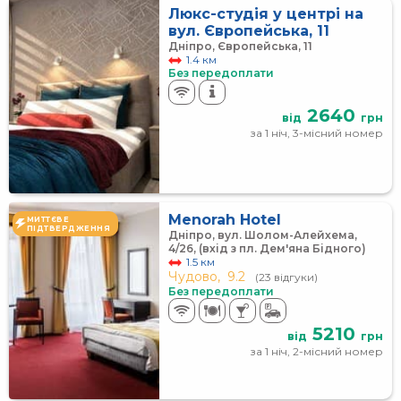
Люкс-студія у центрі на
вул. Європейська, 11
Дніпро, Європейська, 11
1.4 км
Без передоплати
2640
від
грн
за 1 ніч, 3-місний номер
Menorah Hotel
МИТТЄВЕ
ПІДТВЕРДЖЕННЯ
Дніпро, вул. Шолом-Алейхема,
4/26, (вхід з пл. Дем'яна Бідного)
1.5 км
Чудово,
9.2
(23 відгуки)
Без передоплати
5210
від
грн
за 1 ніч, 2-місний номер