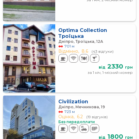
Optima Collection
Троїцька
Дніпро, Троїцька, 12А
701 м
Відмінно,
8.6
(43 відгуки)
2330
від
грн
за 1 ніч, 1-місний номер
Civilization
Дніпро, Мечникова, 19
723 м
Оцінка,
6.2
(19 відгуків)
Без передоплати
1800
від
грн