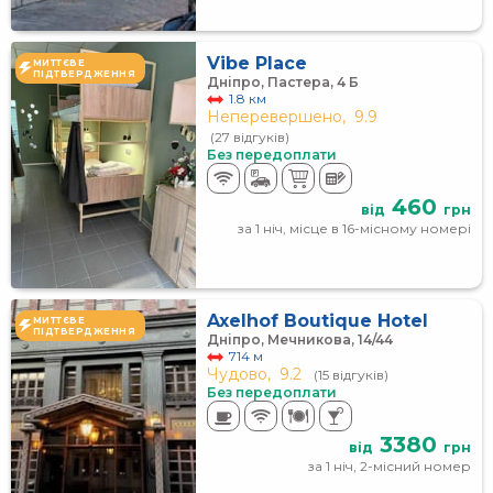
Vibe Place
МИТТЄВЕ
ПІДТВЕРДЖЕННЯ
Дніпро, Пастера, 4 Б
1.8 км
Неперевершено,
9.9
(27 відгуків)
Без передоплати
460
від
грн
за 1 ніч, місце в 16-місному номері
Axelhof Boutique Hotel
МИТТЄВЕ
ПІДТВЕРДЖЕННЯ
Дніпро, Мечникова, 14/44
714 м
Чудово,
9.2
(15 відгуків)
Без передоплати
3380
від
грн
за 1 ніч, 2-місний номер