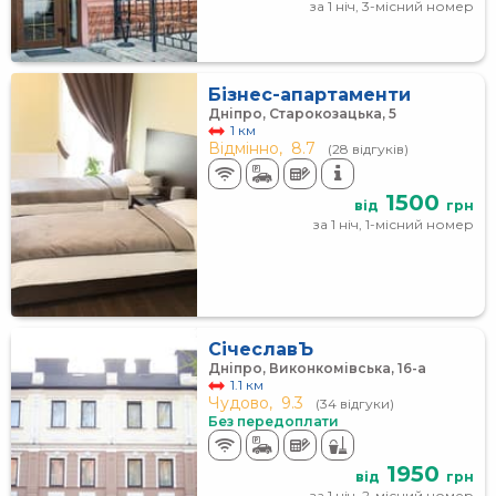
за 1 ніч, 3-місний номер
Бізнес-апартаменти
Дніпро, Старокозацька, 5
1 км
Відмінно,
8.7
(28 відгуків)
1500
від
грн
за 1 ніч, 1-місний номер
СічеславЪ
Дніпро, Виконкомівська, 16-а
1.1 км
Чудово,
9.3
(34 відгуки)
Без передоплати
1950
від
грн
за 1 ніч, 2-місний номер