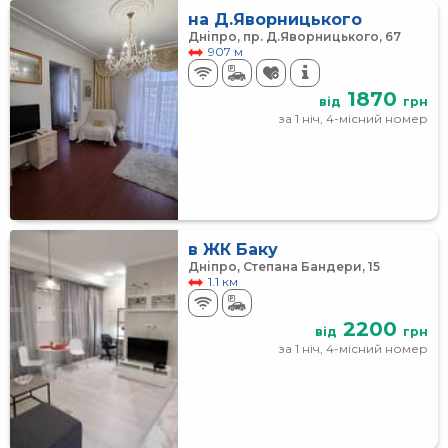
на Д.Яворницького
Дніпро, пр. Д.Яворницького, 67
907 м
1870
від
грн
за 1 ніч, 4-місний номер
в ЖК Баку
Дніпро, Степана Бандери, 15
1.1 км
2200
від
грн
за 1 ніч, 4-місний номер