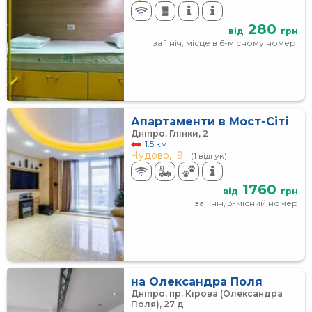
280
від
грн
за 1 ніч, місце в 6-місному номері
Апартаменти в Мост-Сіті
Дніпро, Глінки, 2
1.5 км
Чудово,
9
(1 відгук)
1760
від
грн
за 1 ніч, 3-місний номер
на Олександра Поля
Дніпро, пр. Кірова (Олександра
Поля), 27 д