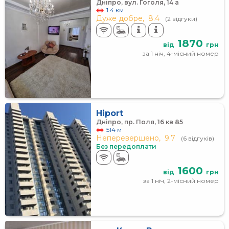
Дніпро, вул. Гоголя, 14 а
1.4 км
Дуже добре,
8.4
(2 відгуки)
1870
від
грн
за 1 ніч, 4-місний номер
Hiport
Дніпро, пр. Поля, 16 кв 85
514 м
Неперевершено,
9.7
(6 відгуків)
Без передоплати
1600
від
грн
за 1 ніч, 2-місний номер