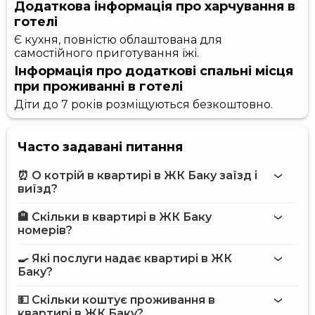
Додаткова інформація про харчування в
готелі
Є кухня, повністю облаштована для
самостійного приготування їжі.
Інформація про додаткові спальні місця
при проживанні в готелі
Діти до 7 років розміщуються безкоштовно.
Часто задавані питання
⏰ О котрій в квартирі в ЖК Баку заїзд і
виїзд?
🏨 Скільки в квартирі в ЖК Баку
Більше інформації про Квартира в ЖК Баку
номерів?
квартирі в ЖК Баку
🍳 Які послуги надає квартирі в ЖК
на сайті
Баку?
квартири в ЖК Баку
💵 Скільки коштує проживання в
Інтернет
квартирі в ЖК Баку?