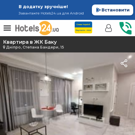
В додатку зручніше!
Встановити
Завантажте Hotels24.ua для Android
Квартира в ЖК Баку
Дніпро, Степана Бандери, 15