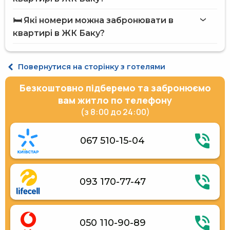
Вулична парковка
квартирі в ЖК Баку
🛏️ Які номери можна забронювати в
на сайті Hotels24.ua
квартирі в ЖК Баку?
Люкс 4-місний
Повернутися на сторінку з готелями
Безкоштовно підберемо та забронюємо
вам житло по телефону
(з 8:00 до 24:00)
067 510-15-04
093 170-77-47
050 110-90-89