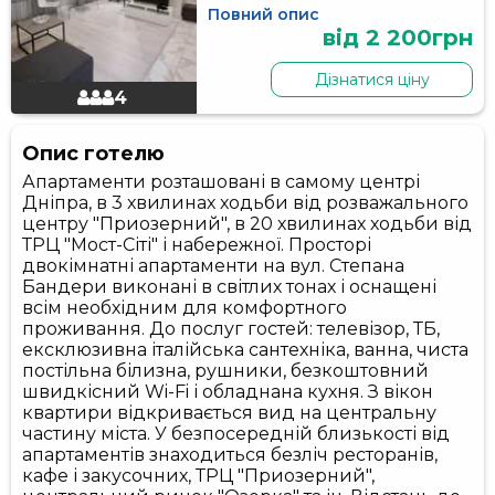
Повний опис
від 2 200грн
Дізнатися ціну
4
Опис готелю
Апартаменти розташовані в самому центрі
Дніпра, в 3 хвилинах ходьби від розважального
центру "Приозерний", в 20 хвилинах ходьби від
ТРЦ "Мост-Сіті" і набережної. Просторі
двокімнатні апартаменти на вул. Степана
Бандери виконані в світлих тонах і оснащені
всім необхідним для комфортного
проживання. До послуг гостей: телевізор, ТБ,
ексклюзивна італійська сантехніка, ванна, чиста
постільна білизна, рушники, безкоштовний
швидкісний Wi-Fi і обладнана кухня. З вікон
квартири відкривається вид на центральну
частину міста. У безпосередній близькості від
апартаментів знаходиться безліч ресторанів,
кафе і закусочних, ТРЦ "Приозерний",