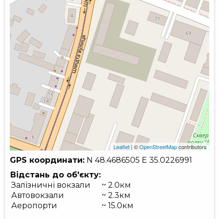
Leaflet
| ©
OpenStreetMap
contributors
GPS координати:
N 48.4686505
E 35.0226991
Відстань до об'єкту:
Залізничні вокзали
~ 2.0км
Автовокзали
~ 2.3км
Аеропорти
~ 15.0км