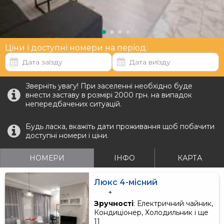
Ціни і доступні номери на період:
Зверніть увагу! При заселенні необхідно буде
внести заставу в розмірі 2000 грн. на випадок
непередбачених ситуацій.
Будь ласка, вкажіть дати проживання щоб побачити
доступні номери і ціни.
НОМЕРИ
ІНФО
КАРТА
Люкс 4-місний
+
Зручності
: Електричний чайник,
Кондиціонер, Холодильник і ще
11