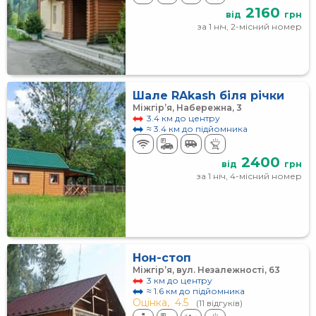
2160
від
грн
за 1 ніч, 2-місний номер
Шале RAkash біля річки
Міжгір’я, Набережна, 3
3.4 км до центру
≈ 3.4 км до підйомника
2400
від
грн
за 1 ніч, 4-місний номер
Нон-стоп
Міжгір’я, вул. Незалежності, 63
3 км до центру
≈ 1.6 км до підйомника
Оцінка,
4.5
(11 відгуків)