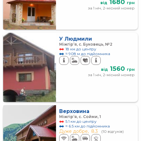
1680
від
грн
за 1 ніч, 2-місний номер
У Людмили
Міжгір’я, с. Буковець, №2
18 км до центру
≈ 908 м до підйомника
1560
від
грн
за 1 ніч, 2-місний номер
Верховина
Міжгір’я, с. Сойми, 1
5.1 км до центру
≈ 6.5 км до підйомника
Дуже добре,
8.3
(10 відгуків)