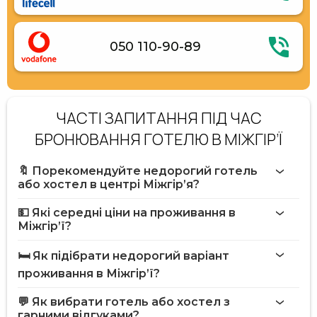
050 110-90-89
ЧАСТІ ЗАПИТАННЯ ПІД ЧАС
БРОНЮВАННЯ ГОТЕЛЮ В МІЖГІР’Ї
🔖 Порекомендуйте недорогий готель
або хостел в центрі Міжгір’я?
💵 Які середні ціни на проживання в
Міжгір’ї?
🛏️ Як підібрати недорогий варіант
проживання в Міжгір’ї?
💬 Як вибрати готель або хостел з
гарними відгуками?