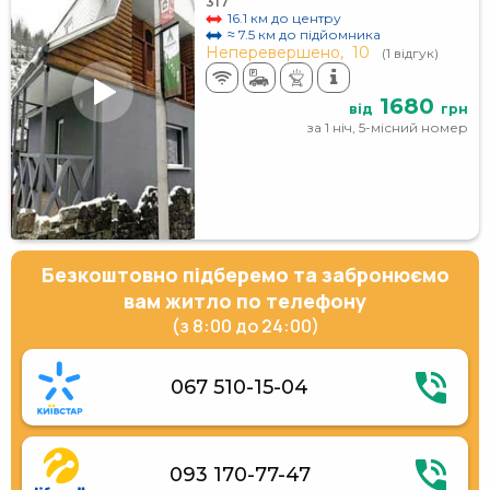
317
16.1 км до центру
≈ 7.5 км до підйомника
Неперевершено,
10
(1 відгук)
1680
від
грн
за 1 ніч, 5-місний номер
Безкоштовно підберемо та забронюємо
вам житло по телефону
(з 8:00 до 24:00)
067 510-15-04
093 170-77-47