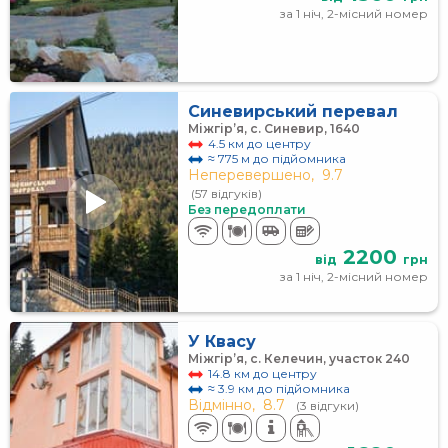
за 1 ніч, 2-місний номер
Синевирський перевал
Міжгір’я, с. Синевир, 1640
4.5 км до центру
≈ 775 м до підйомника
Неперевершено,
9.7
(57 відгуків)
Без передоплати
2200
від
грн
за 1 ніч, 2-місний номер
У Квасу
Міжгір’я, с. Келечин, участок 240
14.8 км до центру
≈ 3.9 км до підйомника
Відмінно,
8.7
(3 відгуки)