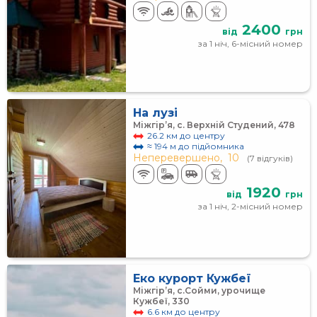
2400
від
грн
за 1 ніч, 6-місний номер
На лузі
Міжгір’я, с. Верхній Студений, 478
26.2 км до центру
≈ 194 м до підйомника
Неперевершено,
10
(7 відгуків)
1920
від
грн
за 1 ніч, 2-місний номер
Еко курорт Кужбеї
Міжгір’я, с.Сойми, урочище
Кужбеї, 330
6.6 км до центру