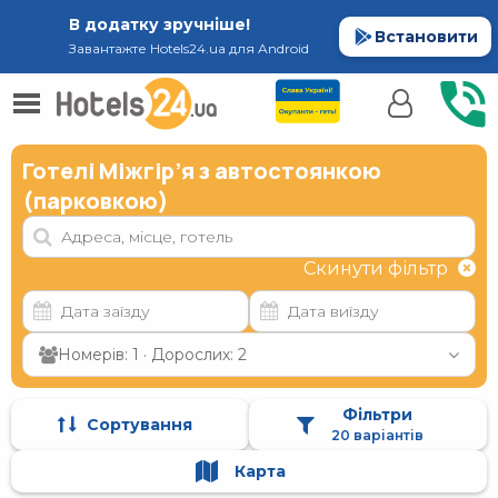
В додатку зручніше!
Встановити
Завантажте Hotels24.ua для Android
Готелі Міжгір’я з автостоянкою
(парковкою)
Скинути фільтр
Номерів: 1 · Дорослих: 2
Фільтри
Сортування
20 варіантів
Карта