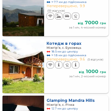
≈ 7.7 км до підйомника
Неперевершено,
9.9
(59 відгуків)
7000
від
грн
за 1 ніч, 4-місний номер
Котедж в горах
Міжгір’я, с. Буковець
18.5 км до центру
≈ 1.8 км до підйомника
Неперевершено,
9.6
(5 відгуків)
1000
від
грн
за 1 ніч, 2-місний номер
Glamping Mandra Hills
Міжгір’я, с. Річка
12.7 км до центру