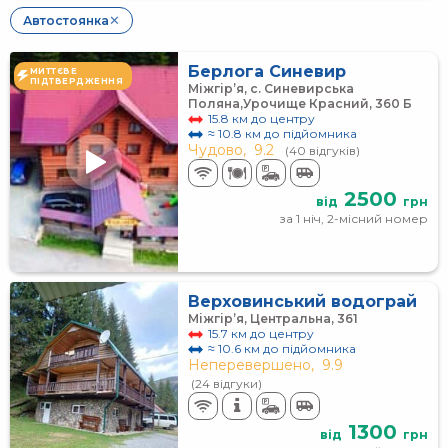
Автостоянка
✕
Берлога Синевир
МИТТЄВЕ
ПІДТВЕРДЖЕННЯ
Міжгір’я, с. Синевирська
Поляна,Урочище Красний, 360 Б
15.8 км до центру
≈ 10.8 км до підйомника
Чудово,
9.2
(40 відгуків)
2500
від
грн
за 1 ніч, 2-місний номер
Верховинський водограй
Міжгір’я, Центральна, 361
15.7 км до центру
≈ 10.6 км до підйомника
Неперевершено,
9.9
(24 відгуки)
1300
від
грн