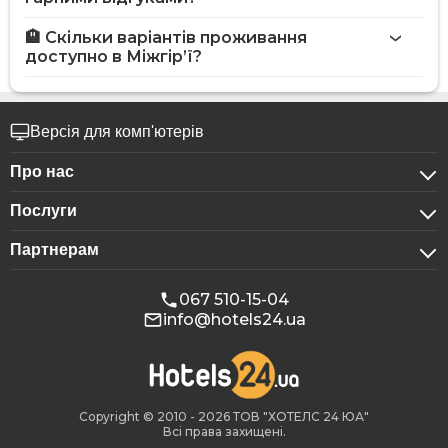
🏨 Скільки варіантів проживання
доступно в Міжгір’ї?
Версія для комп'ютерів
Про нас
Послуги
Про компанію
Партнерам
Для бізнес-клієнтів
Конфіденційність
Для готелів
Бронювання для груп
Публічна оферта
067 510-15-04
info@hotels24.ua
Програма для афіліатів
Конференц-зали
Наші партнери
Реклама на Hotels24
Copyright © 2010 - 2026 ТОВ "ХОТЕЛС 24 ЮА"
Всі права захищені.