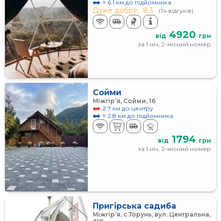
≈ 6.1 км до підйомника
Дуже добре,
8.3
(14 відгуків)
4920
від
грн
за 1 ніч, 2-місний номер
Сойми
Міжгір’я, Сойми, 1б
2.7 км до центру
≈ 2.8 км до підйомника
1794
від
грн
за 1 ніч, 2-місний номер
Пригірська садиба
Міжгір’я, с.Торунь, вул. Центральна,