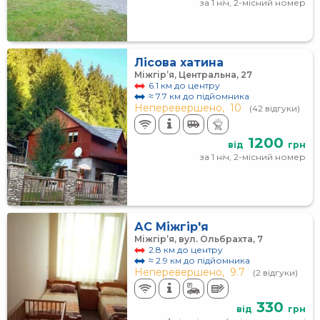
за 1 ніч, 2-місний номер
Лісова хатина
Міжгір’я, Центральна, 27
6.1 км до центру
≈ 7.7 км до підйомника
Неперевершено,
10
(42 відгуки)
1200
від
грн
за 1 ніч, 2-місний номер
АС Міжгір'я
Міжгір’я, вул. Ольбрахта, 7
2.8 км до центру
≈ 2.9 км до підйомника
Неперевершено,
9.7
(2 відгуки)
330
від
грн