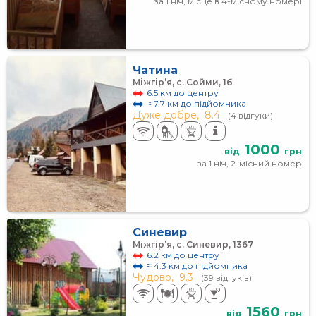
за 1 ніч, місце в 4-місному номері
Чатина
Міжгір’я, с. Сойми, 1б
6.5 км до центру
≈ 7.7 км до підйомника
Дуже добре,
8.4
(4 відгуки)
1000
від
грн
за 1 ніч, 2-місний номер
Синевир
Міжгір’я, с. Синевир, 1367
6.2 км до центру
≈ 4.3 км до підйомника
Чудово,
9.3
(39 відгуків)
1560
від
грн