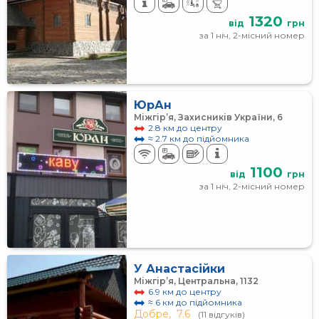
1320
від
грн
за 1 ніч, 2-місний номер
ЮрАн
Міжгір’я, Захисників України, 6
2.8 км до центру
≈ 2.7 км до підйомника
1100
від
грн
за 1 ніч, 2-місний номер
У Анастасійки
Міжгір’я, Центральна, 1132
6.9 км до центру
≈ 6 км до підйомника
Добре,
7.6
(11 відгуків)