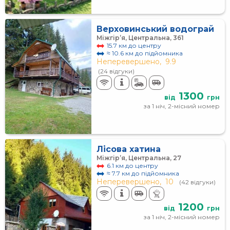
Верховинський водограй
Міжгір’я, Центральна, 361
15.7 км до центру
≈ 10.6 км до підйомника
Неперевершено,
9.9
(24 відгуки)
1300
від
грн
за 1 ніч, 2-місний номер
Лісова хатина
Міжгір’я, Центральна, 27
6.1 км до центру
≈ 7.7 км до підйомника
Неперевершено,
10
(42 відгуки)
1200
від
грн
за 1 ніч, 2-місний номер