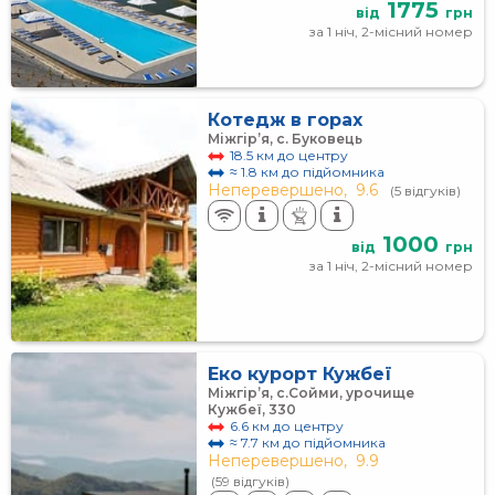
1775
від
грн
за 1 ніч, 2-місний номер
Котедж в горах
Міжгір’я, с. Буковець
18.5 км до центру
≈ 1.8 км до підйомника
Неперевершено,
9.6
(5 відгуків)
1000
від
грн
за 1 ніч, 2-місний номер
Еко курорт Кужбеї
Міжгір’я, с.Сойми, урочище
Кужбеї, 330
6.6 км до центру
≈ 7.7 км до підйомника
Неперевершено,
9.9
(59 відгуків)