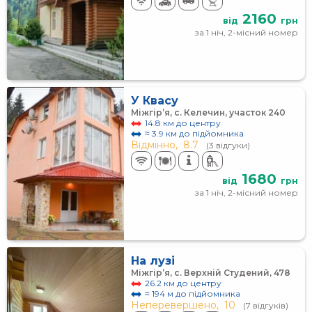
2160
від
грн
за 1 ніч, 2-місний номер
У Квасу
Міжгір’я, с. Келечин, участок 240
14.8 км до центру
≈ 3.9 км до підйомника
Відмінно,
8.7
(3 відгуки)
1680
від
грн
за 1 ніч, 2-місний номер
На лузі
Міжгір’я, с. Верхній Студений, 478
26.2 км до центру
≈ 194 м до підйомника
Неперевершено,
10
(7 відгуків)