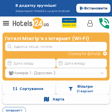
В додатку зручніше!
Встановити
Завантажте Hotels24.ua для Android
Готелі Міжгір’я з інтернет (Wi-Fi)
Скинути фільтр
Номерів: 1 · Дорослих: 2
Фільтри
Сортування
21 варіант
Карта
Інтернет
✕