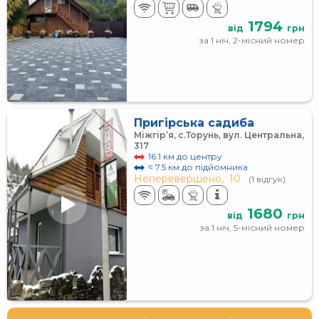
1794
від
грн
за 1 ніч, 2-місний номер
Пригірська садиба
Міжгір’я, с.Торунь, вул. Центральна,
317
16.1 км до центру
≈ 7.5 км до підйомника
Неперевершено,
10
(1 відгук)
1680
від
грн
за 1 ніч, 5-місний номер