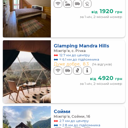
1920
від
грн
за 1 ніч, 2-місний номер
Glamping Mandra Hills
Міжгір’я, с. Річка
12.7 км до центру
≈ 6.1 км до підйомника
Дуже добре,
8.3
(14 відгуків)
4920
від
грн
за 1 ніч, 2-місний номер
Сойми
Міжгір’я, Сойми, 1б
2.7 км до центру
≈ 2.8 км до підйомника