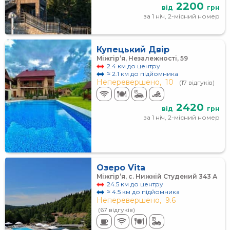
2200
від
грн
за 1 ніч, 2-місний номер
Купецький Двір
Міжгір’я, Незалежності, 59
2.4 км до центру
≈ 2.1 км до підйомника
Неперевершено,
10
(17 відгуків)
2420
від
грн
за 1 ніч, 2-місний номер
Озеро Vita
Міжгір’я, с. Нижній Студений 343 А
24.5 км до центру
≈ 4.5 км до підйомника
Неперевершено,
9.6
(67 відгуків)