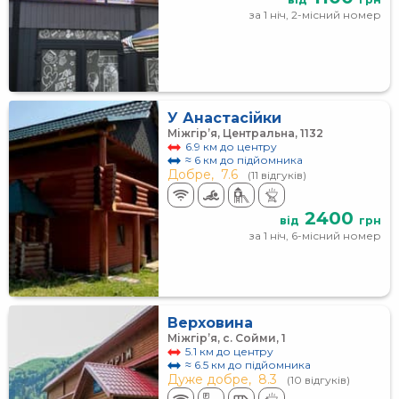
за 1 ніч, 2-місний номер
У Анастасійки
Міжгір’я, Центральна, 1132
6.9 км до центру
≈ 6 км до підйомника
Добре,
7.6
(11 відгуків)
2400
від
грн
за 1 ніч, 6-місний номер
Верховина
Міжгір’я, с. Сойми, 1
5.1 км до центру
≈ 6.5 км до підйомника
Дуже добре,
8.3
(10 відгуків)