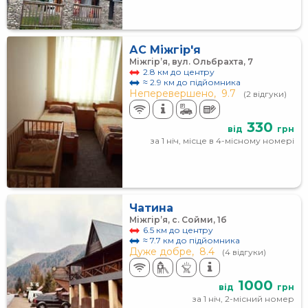
АС Міжгір'я
Міжгір’я, вул. Ольбрахта, 7
2.8 км до центру
≈ 2.9 км до підйомника
Неперевершено,
9.7
(2 відгуки)
330
від
грн
за 1 ніч, місце в 4-місному номері
Чатина
Міжгір’я, с. Сойми, 1б
6.5 км до центру
≈ 7.7 км до підйомника
Дуже добре,
8.4
(4 відгуки)
1000
від
грн
за 1 ніч, 2-місний номер