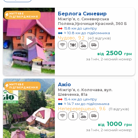
Берлога Синевир
МИТТЄВЕ
ПІДТВЕРДЖЕННЯ
Міжгір’я, с. Синевирська
Поляна,Урочище Красний, 360 Б
15.8 км до центру
≈ 10.8 км до підйомника
Чудово,
9.2
(40 відгуків)
2500
від
грн
за 1 ніч, 2-місний номер
Ажіо
МИТТЄВЕ
ПІДТВЕРДЖЕННЯ
Міжгір’я, с. Колочава, вул.
Шевченка, 81а
15.4 км до центру
≈ 14.7 км до підйомника
Неперевершено,
9.6
(11 відгуків)
1000
від
грн
за 1 ніч, 2-місний номер