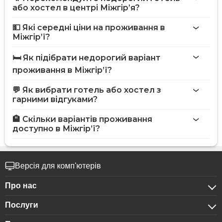
або хостел в центрі Міжгір’я?
💵 Які середні ціни на проживання в
Міжгір’ї?
🛏️ Як підібрати недорогий варіант
проживання в Міжгір’ї?
💬 Як вибрати готель або хостел з
гарними відгуками?
🏨 Скільки варіантів проживання
доступно в Міжгір’ї?
Версія для комп'ютерів
Про нас
Послуги
Про компанію