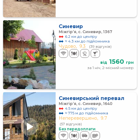
Синевир
Міжгір’я, с. Синевир, 1367
6.2 км до центру
≈ 4.3 км до підйомника
Чудово,
9.3
(39 відгуків)
1560
від
грн
за 1 ніч, 2-місний номер
Синевирський перевал
Міжгір’я, с. Синевир, 1640
4.5 км до центру
≈ 775 м до підйомника
Неперевершено,
9.7
(57 відгуків)
Без передоплати