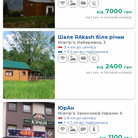
7000
від
грн
за 1 ніч, 4-місний номер
Шале RAkash біля річки
Міжгір’я, Набережна, 3
3.4 км до центру
≈ 3.4 км до підйомника
2400
від
грн
за 1 ніч, 4-місний номер
ЮрАн
Міжгір’я, Захисників України, 6
2.8 км до центру
≈ 2.7 км до підйомника
1100
від
грн