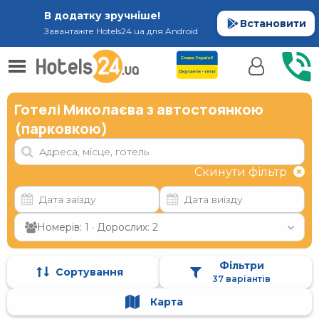
В додатку зручніше!
Встановити
Завантажте Hotels24.ua для Android
Готелі Миколаєва з автостоянкою
(парковкою)
Скинути фільтр
Номерів: 1 · Дорослих: 2
Фільтри
Сортування
37 варіантів
Карта