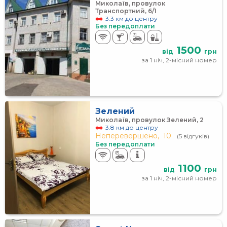
Миколаїв, провулок
Транспортний, 6/1
3.3 км до центру
Без передоплати
1500
від
грн
за 1 ніч, 2-місний номер
Зелений
Миколаїв, провулок Зелений, 2
3.8 км до центру
Неперевершено,
10
(5 відгуків)
Без передоплати
1100
від
грн
за 1 ніч, 2-місний номер