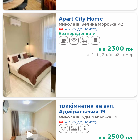
Apart City Home
Миколаїв, Велика Морська, 42
4.2 км до центру
Без передоплати
2300
від
грн
за 1 ніч, 2-місний номер
трикімнатна на вул.
Адміральська 19
Миколаїв, Адміральська, 19
4.3 км до центру
2500
від
грн