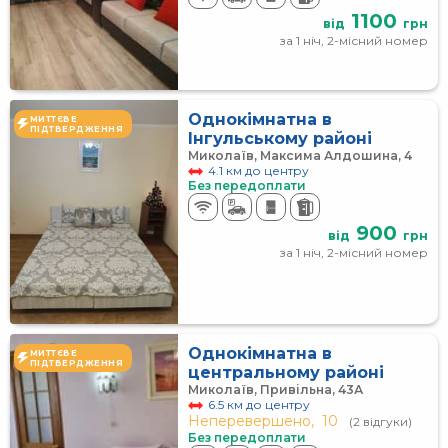
1100
від
грн
за 1 ніч, 2-місний номер
Однокімнатна в
МИТТЄВЕ
ПІДТВЕРДЖЕННЯ
Інгульському районі
Миколаїв, Максима Алдошина, 4
4.1 км до центру
Без передоплати
900
від
грн
за 1 ніч, 2-місний номер
Однокімнатна в
МИТТЄВЕ
ПІДТВЕРДЖЕННЯ
центральному районі
Миколаїв, Привільна, 43А
6.5 км до центру
Неперевершено,
10
(2 відгуки)
Без передоплати