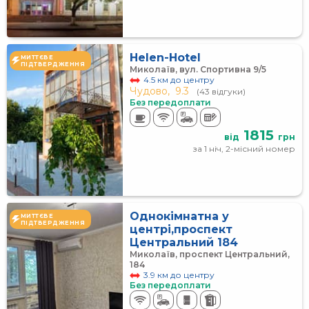
Helen-Hotel
МИТТЄВЕ
ПІДТВЕРДЖЕННЯ
Миколаїв, вул. Спортивна 9/5
4.5 км до центру
Чудово,
9.3
(43 відгуки)
Без передоплати
1815
від
грн
за 1 ніч, 2-місний номер
Однокімнатна у
МИТТЄВЕ
ПІДТВЕРДЖЕННЯ
центрі,проспект
Центральний 184
Миколаїв, проспект Центральний,
184
3.9 км до центру
Без передоплати