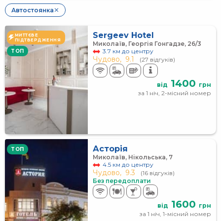
Автостоянка
✕
Sergeev Hotel
МИТТЄВЕ
ПІДТВЕРДЖЕННЯ
Миколаїв, Георгія Гонгадзе, 26/3
3.7 км до центру
TOП
Чудово,
9.1
(27 відгуків)
1400
від
грн
за 1 ніч, 2-місний номер
Асторія
TOП
Миколаїв, Нікольська, 7
4.5 км до центру
Чудово,
9.3
(16 відгуків)
Без передоплати
1600
від
грн
за 1 ніч, 1-місний номер