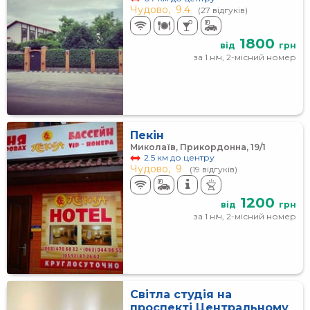
Чудово,
9.4
(27 відгуків)
1800
від
грн
за 1 ніч, 2-місний номер
Пекін
Миколаїв, Прикордонна, 19/1
2.5 км до центру
Чудово,
9
(19 відгуків)
1200
від
грн
за 1 ніч, 2-місний номер
Світла студія на
проспекті Центральному