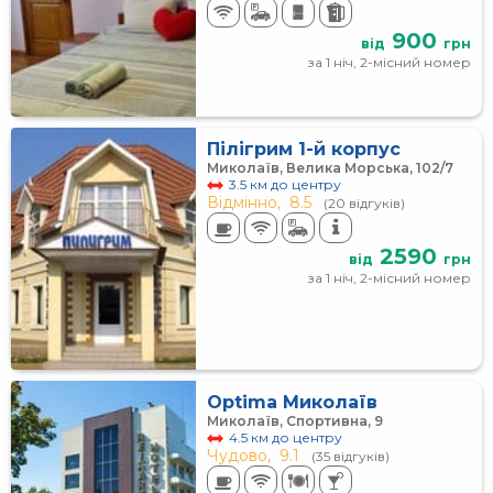
900
від
грн
за 1 ніч, 2-місний номер
Пілігрим 1-й корпус
Миколаїв, Велика Морська, 102/7
3.5 км до центру
Відмінно,
8.5
(20 відгуків)
2590
від
грн
за 1 ніч, 2-місний номер
Optima Миколаїв
Миколаїв, Спортивна, 9
4.5 км до центру
Чудово,
9.1
(35 відгуків)