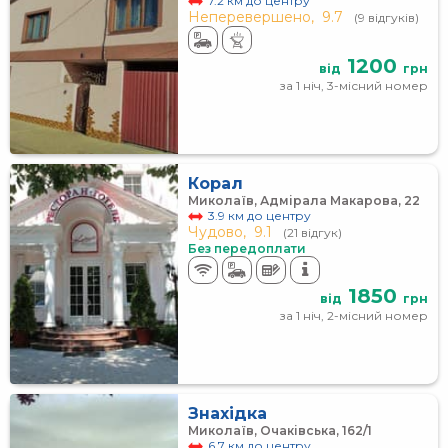
7.2 км до центру
Неперевершено,
9.7
(9 відгуків)
1200
від
грн
за 1 ніч, 3-місний номер
Корал
Миколаїв, Адмірала Макарова, 22
3.9 км до центру
Чудово,
9.1
(21 відгук)
Без передоплати
1850
від
грн
за 1 ніч, 2-місний номер
Знахідка
Миколаїв, Очаківська, 162/1
6.7 км до центру