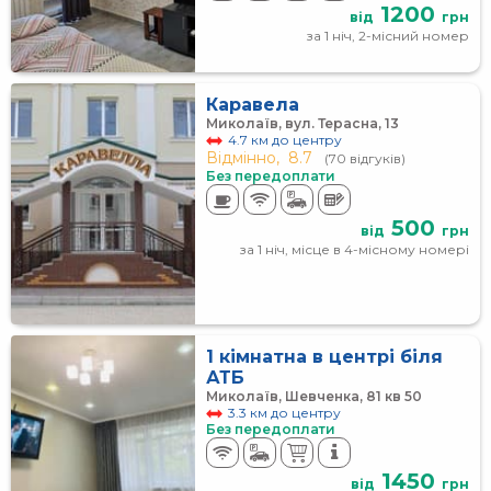
1200
від
грн
за 1 ніч, 2-місний номер
Каравела
Миколаїв, вул. Терасна, 13
4.7 км до центру
Відмінно,
8.7
(70 відгуків)
Без передоплати
500
від
грн
за 1 ніч, місце в 4-місному номері
1 кімнатна в центрі біля
АТБ
Миколаїв, Шевченка, 81 кв 50
3.3 км до центру
Без передоплати
1450
від
грн