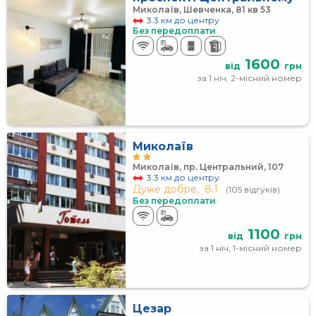
Миколаїв, Шевченка, 81 кв 53
3.3 км до центру
Без передоплати
1600
від
грн
за 1 ніч, 2-місний номер
Миколаїв
Миколаїв, пр. Центральний, 107
3.3 км до центру
Дуже добре,
8.1
(105 відгуків)
Без передоплати
1100
від
грн
за 1 ніч, 1-місний номер
Цезар