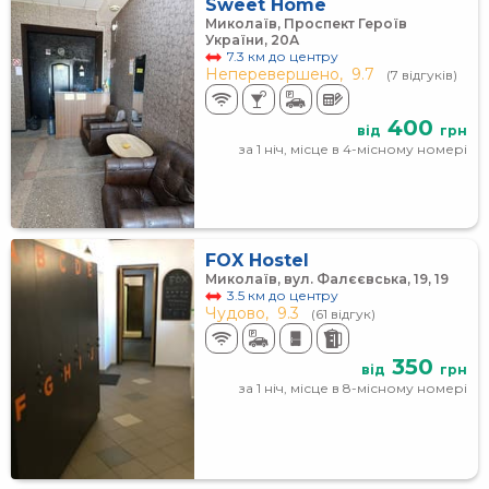
Sweet Home
Миколаїв, Проспект Героїв
України, 20А
7.3 км до центру
Неперевершено,
9.7
(7 відгуків)
400
від
грн
за 1 ніч, місце в 4-місному номері
FOX Hostel
Миколаїв, вул. Фалєєвська, 19, 19
3.5 км до центру
Чудово,
9.3
(61 відгук)
350
від
грн
за 1 ніч, місце в 8-місному номері