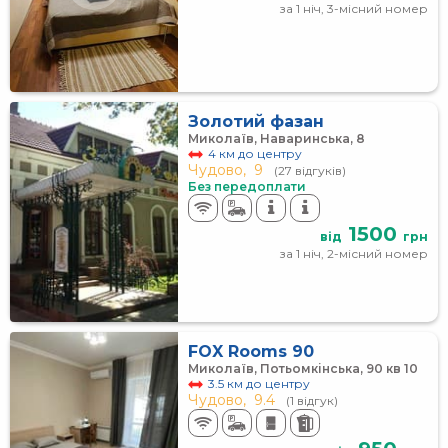
за 1 ніч, 3-місний номер
Золотий фазан
Миколаїв, Наваринська, 8
4 км до центру
Чудово,
9
(27 відгуків)
Без передоплати
1500
від
грн
за 1 ніч, 2-місний номер
FOX Rooms 90
Миколаїв, Потьомкінська, 90 кв 10
3.5 км до центру
Чудово,
9.4
(1 відгук)