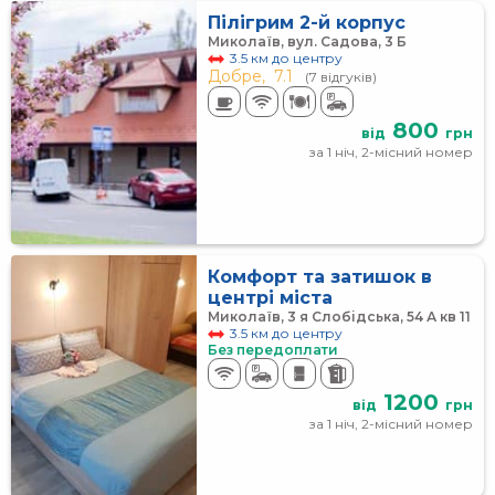
Пілігрим 2-й корпус
Миколаїв, вул. Садова, 3 Б
3.5 км до центру
Добре,
7.1
(7 відгуків)
800
від
грн
за 1 ніч, 2-місний номер
Комфорт та затишок в
центрі міста
Миколаїв, 3 я Слобідська, 54 А кв 11
3.5 км до центру
Без передоплати
1200
від
грн
за 1 ніч, 2-місний номер