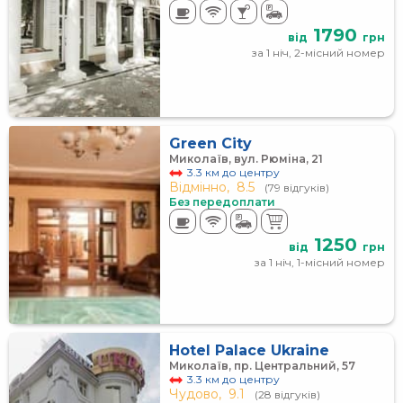
1790
від
грн
за 1 ніч, 2-місний номер
Green City
Миколаїв, вул. Рюміна, 21
3.3 км до центру
Відмінно,
8.5
(79 відгуків)
Без передоплати
1250
від
грн
за 1 ніч, 1-місний номер
Hotel Palace Ukraine
Миколаїв, пр. Центральний, 57
3.3 км до центру
Чудово,
9.1
(28 відгуків)