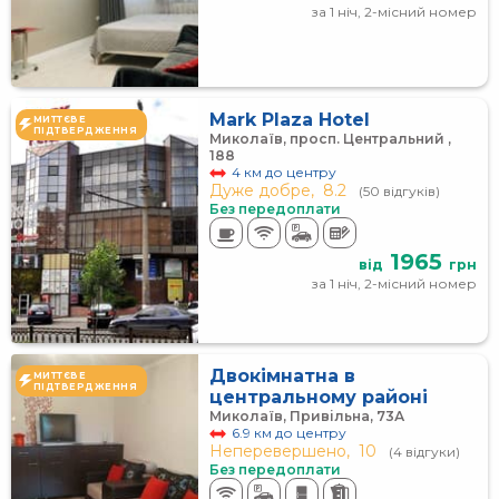
за 1 ніч, 2-місний номер
Mark Plaza Hotel
МИТТЄВЕ
ПІДТВЕРДЖЕННЯ
Миколаїв, просп. Центральний ,
188
4 км до центру
Дуже добре,
8.2
(50 відгуків)
Без передоплати
1965
від
грн
за 1 ніч, 2-місний номер
Двокімнатна в
МИТТЄВЕ
ПІДТВЕРДЖЕННЯ
центральному районі
Миколаїв, Привільна, 73А
6.9 км до центру
Неперевершено,
10
(4 відгуки)
Без передоплати