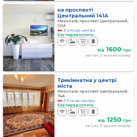
на проспекті
Центральний 141А
Миколаїв, проспект Центральний,
141А
3.4 км до центру
Без передоплати
1600
від
грн
за 1 ніч, 2-місний номер
Трикімнатна у центрі
міста
Миколаїв, проспект Центральний,
74А
3.3 км до центру
Без передоплати
1250
від
грн
за 1 ніч, 3-місний номер