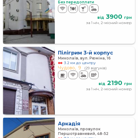
Без передоплати
3900
від
грн
за 1 ніч, 2-місний номер
Пілігрим 3-й корпус
Миколаїв, вул. Рюміна, 16
3.2 км до центру
Чудово,
9
(29 відгуків)
2190
від
грн
за 1 ніч, 2-місний номер
Аркадія
Миколаїв, провулок
Першотравневий, 48-52