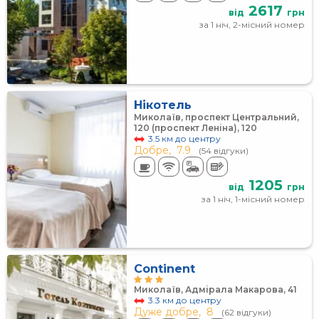
2617
від
грн
за 1 ніч, 2-місний номер
Нікотель
Миколаїв, проспект Центральний,
120 (проспект Леніна), 120
3.5 км до центру
Добре,
7.9
(54 відгуки)
1205
від
грн
за 1 ніч, 1-місний номер
Continent
Миколаїв, Адмірала Макарова, 41
3.3 км до центру
Дуже добре,
8
(62 відгуки)