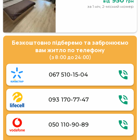
950
від
грн
за 1 ніч, 2-місний номер
Безкоштовно підберемо та забронюємо
вам житло по телефону
(з 8:00 до 24:00)
067 510-15-04
093 170-77-47
050 110-90-89