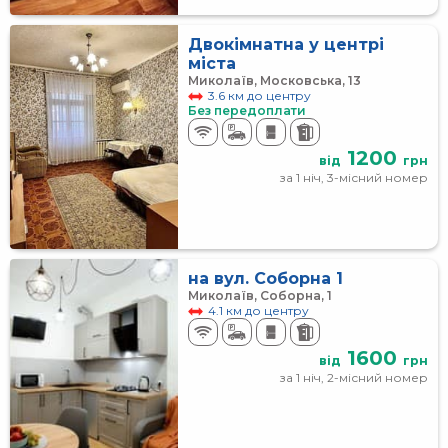
Двокімнатна у центрі
міста
Миколаїв, Московська, 13
3.6 км до центру
Без передоплати
1200
від
грн
за 1 ніч, 3-місний номер
на вул. Соборна 1
Миколаїв, Соборна, 1
4.1 км до центру
1600
від
грн
за 1 ніч, 2-місний номер