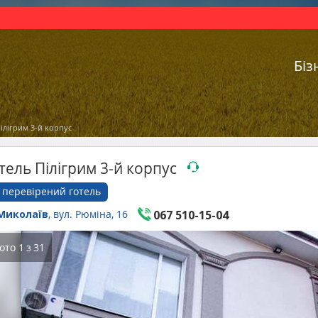
Біз
ілігрим 3-й корпус
тель Пілігрим 3-й корпус
перевірений готель
Миколаїв
, вул. Рюміна, 16
067 510-15-04
ото
1
з
31