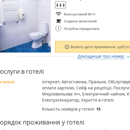
Безкоштовний Wi-Fi
Сніданок включений
!
Потрібна передоплата
Вкажіть дати проживання, щоб ут
Докладніше про номер
ослуги в готелі
агальні
Інтернет, Автостоянка, Пральня, Обслугову
оплати карткою, Сейф на рецепції, Послуги
Мікрохвильова піч, Електричний чайник, К
Електрогенератор, Укриття в готелі
Кількість номерів у готелі:
15
орядок проживання у готелі