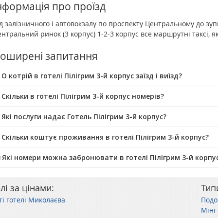
нформація про проїзд
д залізничного і автовокзалу по проспекту Центральному до зупи
нтральний ринок (3 корпус) 1-2-3 корпус все маршрутні таксі, як
оширені запитання
О котрій в готелі Пілігрим 3-й корпус заїзд і виїзд?
 Скільки в готелі Пілігрим 3-й корпус номерів?
 Які послуги надає Готель Пілігрим 3-й корпус?
 Скільки коштує проживання в готелі Пілігрим 3-й корпус?
️ Які номери можна забронювати в готелі Пілігрим 3-й корпу
лі за цінами:
Тип
гі готелі Миколаєва
Подо
Міні