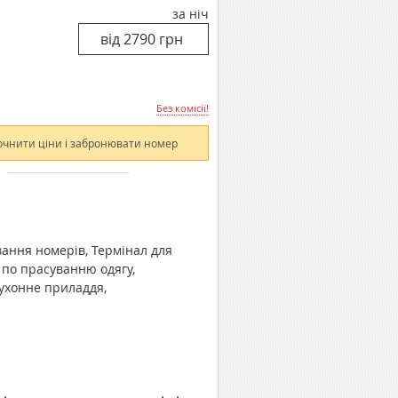
за ніч
Без комісії!
очнити ціни і забронювати номер
вання номерів, Термінал для
 по прасуванню одягу,
ухонне приладдя,