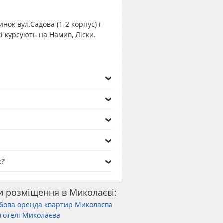
нок вул.Садова (1-2 корпус) і
і курсують на Намив, Ліски.
с?
и розміщення в Миколаєві:
бова оренда квартир Миколаєва
-готелі Миколаєва