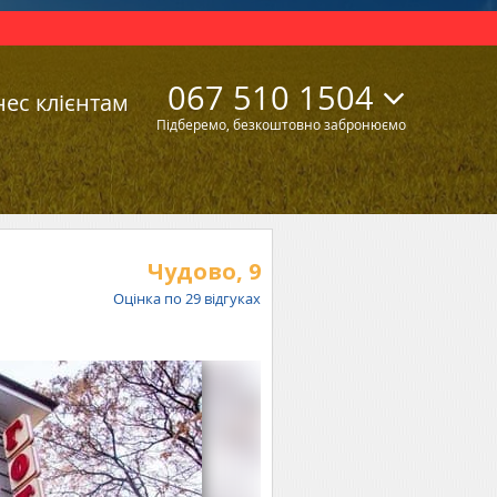
067 510 1504
нес клієнтам
Підберемо, безкоштовно забронюємо
Чудово,
9
Оцінка по
29
відгуках