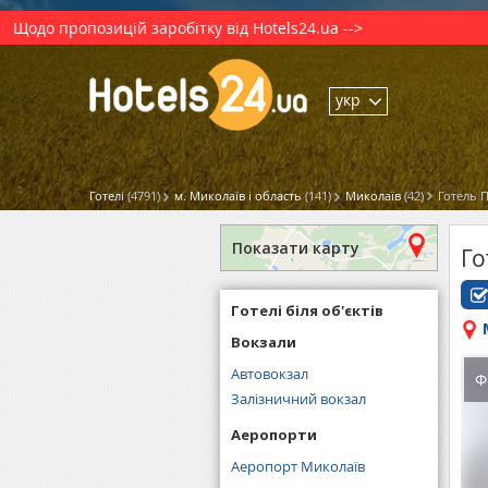
Щодо пропозицій заробітку від Hotels24.ua -->
укр
Готелі
(4791)
м. Миколаїв і область
(141)
Миколаїв
(42)
Готель П
Показати карту
Го
Готелі біля об'єктів
Вокзали
Автовокзал
Ф
Залізничний вокзал
Аеропорти
Аеропорт Миколаїв