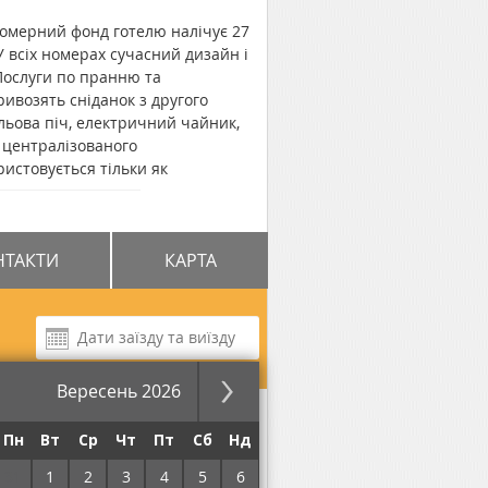
Номерний фонд готелю налічує 27
 всіх номерах сучасний дизайн і
 Послуги по пранню та
ривозять сніданок з другого
ильова піч, електричний чайник,
и централізованого
истовується тільки як
ід готеля "Пілігрім (3-й корпус)
 км.
НТАКТИ
КАРТА
Вересень 2026
за ніч
Пн
Вт
Ср
Чт
Пт
Сб
Нд
31
1
2
3
4
5
6