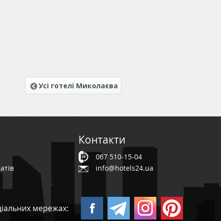
Усі готелі Миколаєва
Контакти
067 510-15-04
атів
info@hotels24.ua
ціальних мережах: