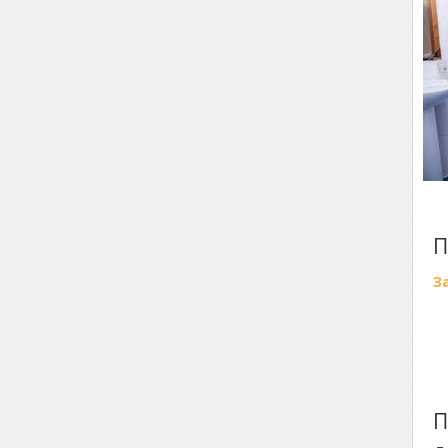
П
З
П