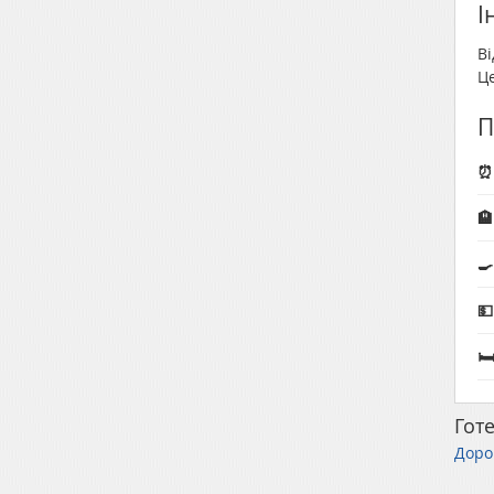
І
Ві
Це
П
⏰ 
🏨
🍳


Готе
Доро