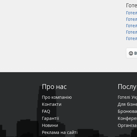
Готе
Готе
Готе
Готел
Готе
Готе
В
Про нас
Послу
Про компанію
Готелі У
Контакти
Для бізне
FAQ
Бронюва
Гарантії
Конфере
Новини
Організа
Реклама на сайті