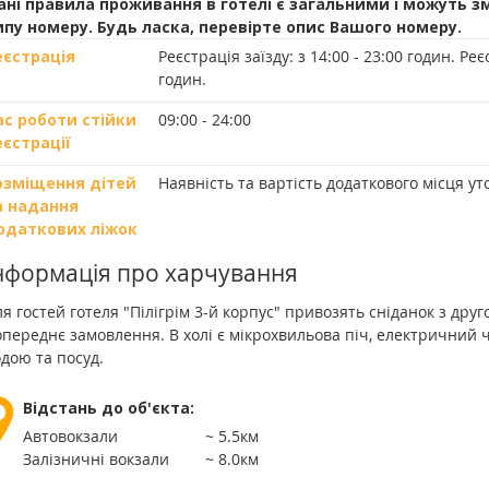
ані правила проживання в готелі є загальними і можуть з
ипу номеру. Будь ласка, перевірте опис Вашого номеру.
еєстрація
Реєстрація заїзду:
з 14:00 - 23:00 годин.
Реєс
годин.
ас роботи стійки
09:00 - 24:00
еєстрації
озміщення дітей
Наявність та вартість додаткового місця у
а надання
одаткових ліжок
нформація про харчування
я гостей готеля "Пілігрім 3-й корпус" привозять сніданок з друг
переднє замовлення. В холі є мікрохвильова піч, електричний ч
дою та посуд.
Відстань до об'єкта:
Автовокзали
~ 5.5км
Залізничні вокзали
~ 8.0км