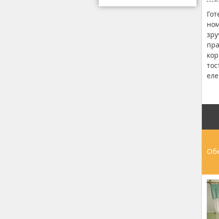
Гот
ном
зру
пра
кор
тос
еле
аль
до 
Обе