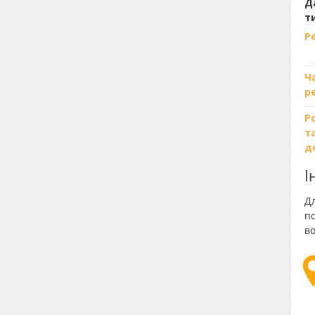
Д
т
Р
Ч
р
Р
т
д
І
Дл
по
во