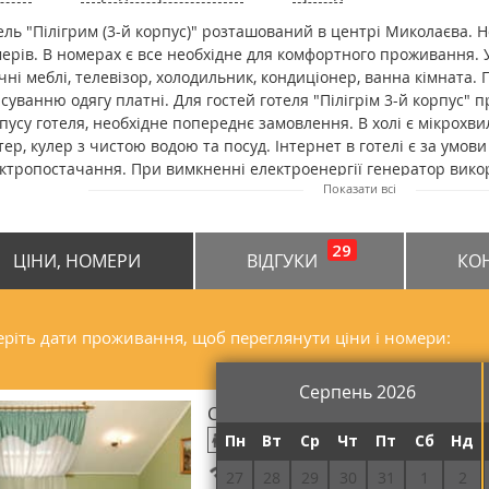
ель "Пілігрим (3-й корпус)" розташований в центрі Миколаєва. 
ерів. В номерах є все необхідне для комфортного проживання. У
чні меблі, телевізор, холодильник, кондиціонер, ванна кімната.
суванню одягу платні. Для гостей готеля "Пілігрім 3-й корпус" п
пусу готеля, необхідне попереднє замовлення. В холі є мікрохв
тер, кулер з чистою водою та посуд. Інтернет в готелі є за умов
ктропостачання. При вимкненні електроенергії генератор викор
Показати всі
тернатива світла, інтернет в цьому випадку не працює. Відстань в
залізничного вокзалу Миколаєва складає 8 км, до автовокзалу 5,5
29
ЦІНИ, НОМЕРИ
ВІДГУКИ
КО
ріть дати проживання, щоб переглянути ціни і номери:
Серпень 2026
Стандарт двомісний DBL
Пн
Вт
Ср
Чт
Пт
Сб
Нд
Безкоштовний Wi-Fi
27
28
29
30
31
1
2