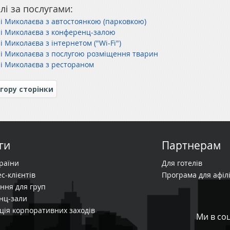
лі за послугами:
лі Миколаєва з автостоянкою (парковкою)
лі Миколаєва з конференц-залою
і Миколаєва з інтернетом ("Wi-Fi")
лі Миколаєва з послугою розміщення тварин
лі Миколаєва з рестораном
гору сторінки
ги
Партнерам
країни
Для готелів
с-клієнтів
Програма для афілі
ння для груп
нц-зали
ція корпоративних заходів
Ми в со