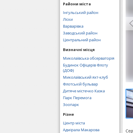
Райони міста
Інгульський район
Ліски
Варварівка
Заводський район
Центральний район
Визначні місця
Миколаївська обсерваторія
Будинок Офіцерів Флоту
(ДОФ)
Миколаївський яхт-клуб
Флотській бульвар
Дитяче містечко Казка
Парк Перемога
Зоопарк
Різне
Центр міста
Адмірала Макарова
Сер