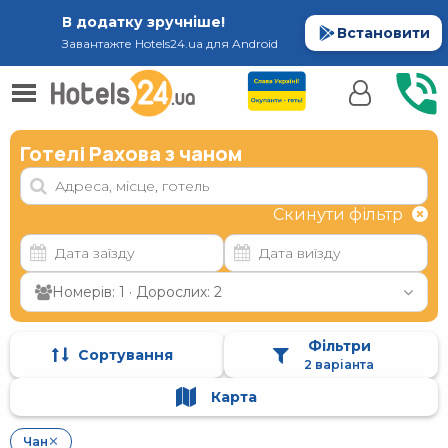
В додатку зручніше!
Встановити
Завантажте Hotels24.ua для Android
Готелі Рахова з чаном
Скинути фільтр
Номерів: 1 · Дорослих: 2
Фільтри
Сортування
2 варіанта
Карта
Чан
✕