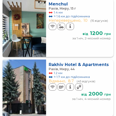
Menchul
Рахів, Миру, 15 г
1.4 км
≈ 1.6 км до підйомника
Неперевершено,
10
(15 відгуків)
1200
від
грн
за 1 ніч, 2-місний номер
Rakhiv Hotel & Apartments
Рахів, Миру, 44
1.2 км
≈ 1.7 км до підйомника
Відмінно,
8.7
(45 відгуків)
2000
від
грн
за 1 ніч, 4-місний номер