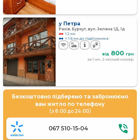
у Петра
Рахів, Буркут, вул. Зелена 1Д, 1д
1.2 км
≈ 1.6 км до підйомника
800
від
грн
за 1 ніч, 2-місний номер
Безкоштовно підберемо та забронюємо
вам житло по телефону
(з 8:00 до 24:00)
067 510-15-04