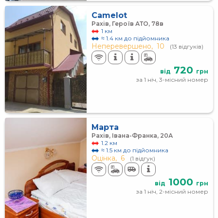
Camelot
Рахів, Героїв АТО, 78в
1 км
≈ 1.4 км до підйомника
Неперевершено,
10
(13 відгуків)
720
від
грн
за 1 ніч, 3-місний номер
Марта
Рахів, Івана-Франка, 20А
1.2 км
≈ 1.5 км до підйомника
Оцінка,
6
(1 відгук)
1000
від
грн
за 1 ніч, 2-місний номер