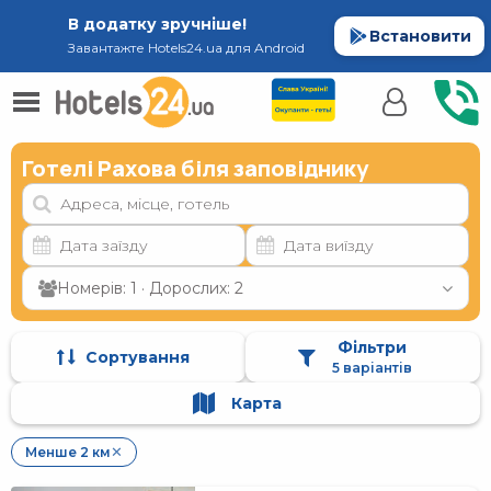
В додатку зручніше!
Встановити
Завантажте Hotels24.ua для Android
Готелі Рахова біля заповіднику
Номерів: 1 · Дорослих: 2
Фільтри
Сортування
5 варіантів
Карта
Менше 2 км
✕