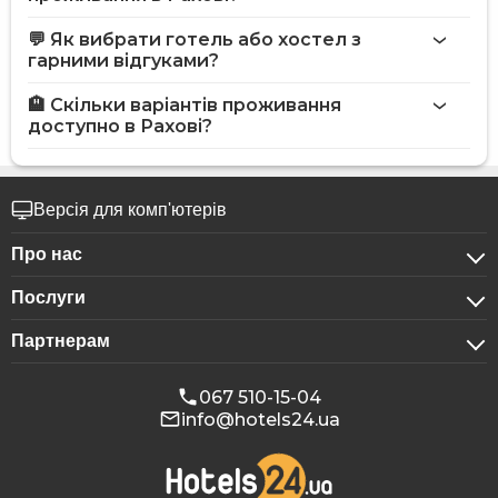
💬 Як вибрати готель або хостел з
гарними відгуками?
🏨 Скільки варіантів проживання
доступно в Рахові?
Версія для комп'ютерів
Про нас
Послуги
Про компанію
Партнерам
Для бізнес-клієнтів
Конфіденційність
Для готелів
Бронювання для груп
Публічна оферта
067 510-15-04
info@hotels24.ua
Програма для афіліатів
Конференц-зали
Наші партнери
Реклама на Hotels24