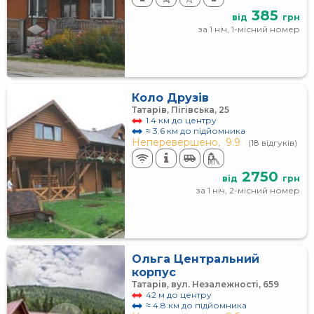
385
від
грн
за 1 ніч, 1-місний номер
Коло Друзів
Татарів, Пігівська, 25
1.4 км до центру
≈ 3.6 км до підйомника
Неперевершено,
9.9
(18 відгуків)
2750
від
грн
за 1 ніч, 2-місний номер
Ольга Центральний
корпус
Татарів, вул. Незалежності, 659
42 м до центру
≈ 4.8 км до підйомника