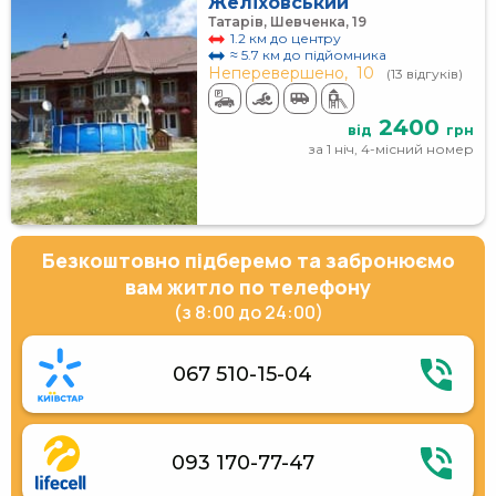
Желіховський
Татарів, Шевченка, 19
1.2 км до центру
≈ 5.7 км до підйомника
Неперевершено,
10
(13 відгуків)
2400
від
грн
за 1 ніч, 4-місний номер
Безкоштовно підберемо та забронюємо
вам житло по телефону
(з 8:00 до 24:00)
067 510-15-04
093 170-77-47