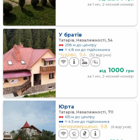
за 1 ніч, 2-місний номер
У братів
Татарів, Незалежності, 54
298 м до центру
≈ 4.8 км до підйомника
Чудово,
9.4
(32 відгуки)
1000
від
грн
за 1 ніч, 2-місний номер
Юрта
Татарів, Незалежності, 711
615 м до центру
≈ 4.5 км до підйомника
Неперевершено,
9.8
(6 відгуків)