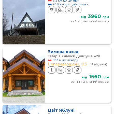
3.2 км до центру
≈ 1.9 км до підйомника
3960
від
грн
за 1 ніч, 4-місний номер
Зимова казка
Татарів, Олекси Довбуша, 42/1
933 м до центру
Неперевершено,
9.5
(17 відгуків)
1560
від
грн
за 1 ніч, 2-місний номер
Цвіт Яблуні