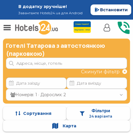
В додатку зручніше!
Встановити
Завантажте Hotels24.ua для Android
Готелі Татарова з автостоянкою
(парковкою)
Скинути фільтр
Номерів: 1 · Дорослих: 2
Фільтри
Сортування
24 варіанта
Карта