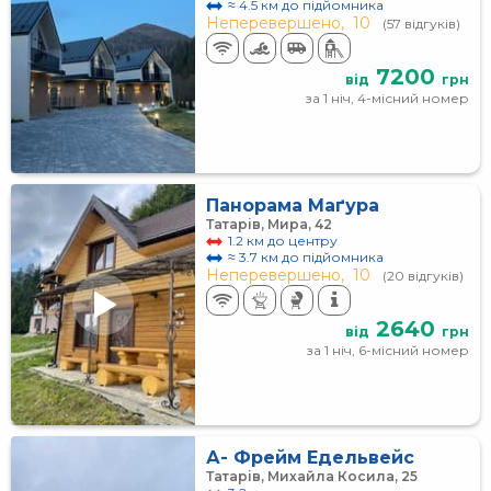
≈ 4.5 км до підйомника
Неперевершено,
10
(57 відгуків)
7200
від
грн
за 1 ніч, 4-місний номер
Панорама Маґура
Татарів, Мира, 42
1.2 км до центру
≈ 3.7 км до підйомника
Неперевершено,
10
(20 відгуків)
2640
від
грн
за 1 ніч, 6-місний номер
А- Фрейм Едельвейс
Татарів, Михайла Косила, 25