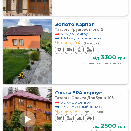
Золото Карпат
Татарів, Грушевського, 2
3 км до центру
≈ 6.1 км до підйомника
Чудово,
9.4
(1 відгук)
3300
від
грн
за 1 ніч, 6-місний номер
Ольга SPA корпус
Татарів, Олекса Довбуша, 105
3.2 км до центру
≈ 3.7 км до підйомника
Чудово,
9.4
(48 відгуків)
2500
від
грн