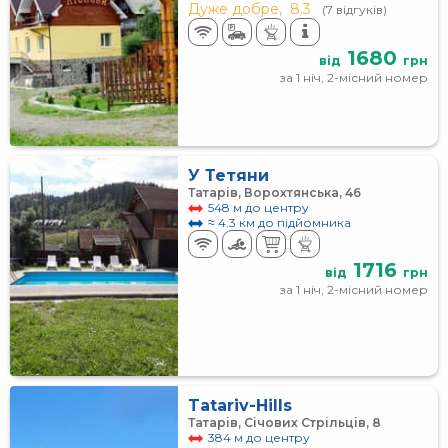
Дуже добре,
8.3
(7 відгуків)
1680
від
грн
за 1 ніч, 2-місний номер
У Тетяни
Татарів, Ворохтянська, 46
548 м до центру
≈ 4.3 км до підйомника
1716
від
грн
за 1 ніч, 2-місний номер
Tatariv-Hills
Татарів, Січових Стрільців, 8
384 м до центру