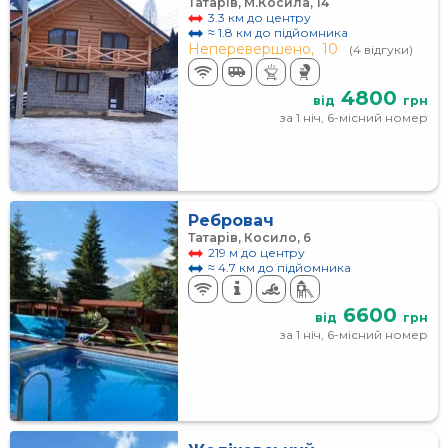
Татарів, М.Косила, 14
3.3 км до центру
≈ 1.8 км до підйомника
Неперевершено,
10
(4 відгуки)
4800
від
грн
за 1 ніч, 6-місний номер
Ребровач
Татарів, Косило, 6
219 м до центру
≈ 4.7 км до підйомника
6600
від
грн
за 1 ніч, 6-місний номер