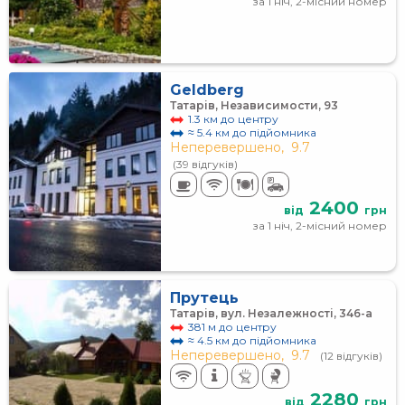
за 1 ніч, 2-місний номер
Geldberg
Татарів, Независимости, 93
1.3 км до центру
≈ 5.4 км до підйомника
Неперевершено,
9.7
(39 відгуків)
2400
від
грн
за 1 ніч, 2-місний номер
Прутець
Татарів, вул. Незалежності, 346-а
381 м до центру
≈ 4.5 км до підйомника
Неперевершено,
9.7
(12 відгуків)
2280
від
грн