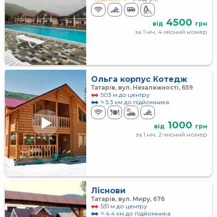
4500
від
грн
за 1 ніч, 4-місний номер
Ольга корпус Котедж
Татарів, вул. Незалежності, 659
503 м до центру
≈ 5.3 км до підйомника
1000
від
грн
за 1 ніч, 2-місний номер
Ліснови
Татарів, вул. Миру, 676
531 м до центру
≈ 4.4 км до підйомника