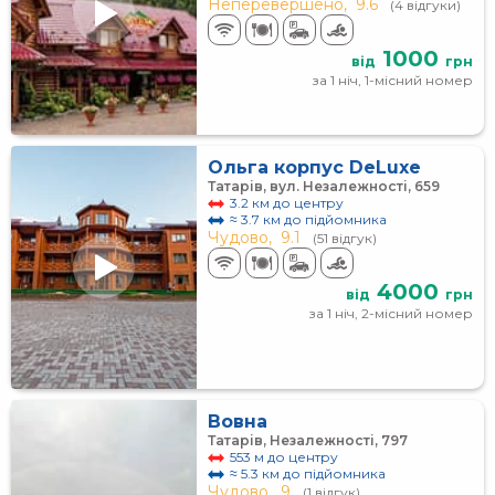
Неперевершено,
9.6
(4 відгуки)
1000
від
грн
за 1 ніч, 1-місний номер
Ольга корпус DeLuxe
Татарів, вул. Незалежності, 659
3.2 км до центру
≈ 3.7 км до підйомника
Чудово,
9.1
(51 відгук)
4000
від
грн
за 1 ніч, 2-місний номер
Вовна
Татарів, Незалежності, 797
553 м до центру
≈ 5.3 км до підйомника
Чудово,
9
(1 відгук)