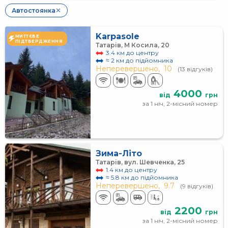
Автостоянка
✕
Karpasole
МИТТЄВЕ
ПІДТВЕРДЖЕННЯ
Татарів, М Косила, 20
3.4 км до центру
≈ 2 км до підйомника
Неперевершено,
10
(13 відгуків)
4000
від
грн
за 1 ніч, 2-місний номер
Зима-Літо
Татарів, вул. Шевченка, 25
1.4 км до центру
≈ 5.8 км до підйомника
Неперевершено,
9.7
(9 відгуків)
2200
від
грн
за 1 ніч, 2-місний номер