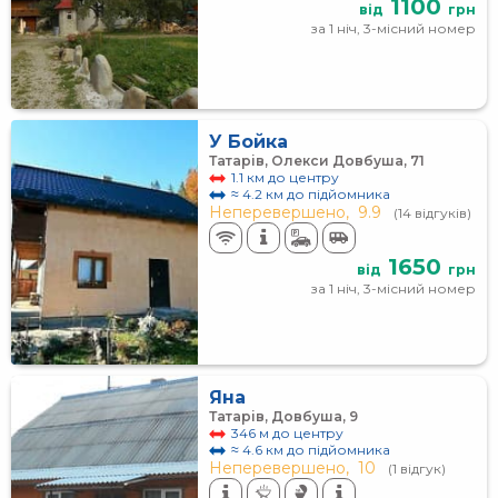
1100
від
грн
за 1 ніч, 3-місний номер
У Бойка
Татарів, Олекси Довбуша, 71
1.1 км до центру
≈ 4.2 км до підйомника
Неперевершено,
9.9
(14 відгуків)
1650
від
грн
за 1 ніч, 3-місний номер
Яна
Татарів, Довбуша, 9
346 м до центру
≈ 4.6 км до підйомника
Неперевершено,
10
(1 відгук)