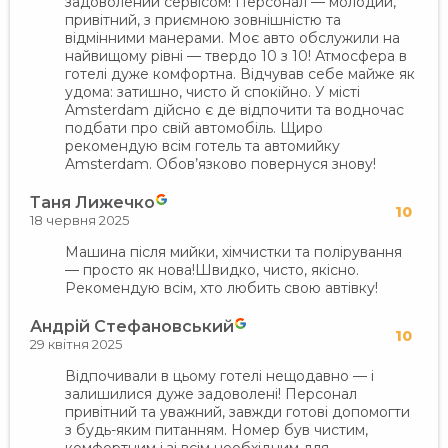
задоволений сервісом! Персонал — молодий,
привітний, з приємною зовнішністю та
відмінними манерами. Моє авто обслужили на
найвищому рівні — твердо 10 з 10! Атмосфера в
готелі дуже комфортна. Відчував себе майже як
удома: затишно, чисто й спокійно. У місті
Amsterdam дійсно є де відпочити та водночас
подбати про свій автомобіль. Щиро
рекомендую всім готель та автомийку
Amsterdam. Обов’язково повернуся знову!
Таня Лижечко
10
18 червня 2025
Машина після мийки, хімчистки та полірування
— просто як нова!Швидко, чисто, якісно.
Рекомендую всім, хто любить свою автівку!
Андрій Стефановський
10
29 квітня 2025
Відпочивали в цьому готелі нещодавно — і
залишилися дуже задоволені! Персонал
привітний та уважний, завжди готові допомогти
з будь-яким питанням. Номер був чистим,