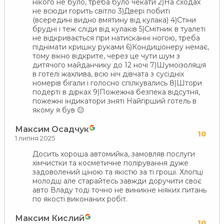
нікого не було, треба було чекати 2)На сходах
не всюди горить світло 3)Двері побиті
(всередині видно вмятину від кулака) 4)Стіни
брудні і теж сліди від кулаків 5)Смітник в туалеті
не відкривається при натисканні ногою, треба
піднімати кришку руками 6)Кондиціонеру немає,
тому вікно відкрите, через це чути шум з
дитячого майданчику до 12 ночі 7)Шумоізоляція
в готелі жахлива, всю ніч дівчата з сусідніх
номерів бігали і голосно спілкувались 8)Штори
подерті в дірках 9)Пожежна безпека відсутня,
пожежні індикатори зняті Найгірший готель в
якому я був 😐
Максим Осадчук
10
1 липня 2025
Досить хороша автомийка, замовляв послуги
хімчистки та косметичне полірування дуже
задоволений ціною та якістю за ті гроші. Хлопці
молодці але старайтесь завжди доручити своє
авто Владу тоді точно не виникне ніяких питань
по якості виконаних робіт.
Максим Кислий
10