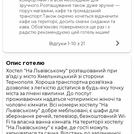
комфортним і зі всім необхідним для
зручного.Розташування також дуже зручне —
поруч магазини, кафе та громадський
транспорт.Також окремо хочеться відзначити
кафе на території, досить смачні сніданки та
кава. Обов’язково повернемося ще раз і з
радістю рекомендуємо цей готель іншим!
Відгуки
1-10
з
21
Опис готелю
Хостел "На Львівському" розташований при
в'їзді у місто Хмельницький зі сторони
Тернополя. Хороша транспортна розв'язка
дозволяє з легкістю дістатися в будь-яку точку
міста за лічені хвилини. До послуг
проживаючих надаться чотиримісні жіночі та
чоловічі кімнати. Всі номери хостелу "На
Львівському" добре мебльовані, є шафи для
зберінання речей, телевізор, безкоштовний Wi-
Fi та власна ванна кімната. На території хостелу
"На Львівському" є кафе, де гості можуть
харчуватися та сауна. Відстань до залізничної