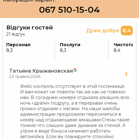
067 510-15-04
Відгуки гостей
Дуже добре
8,4
21 відгук
Персонал
Послуги
Чистота
8,3
8,3
8,4
Татьяна Крыжановская
2
23 травня 2026
Фейс контроль отсутствует в этой гостиннице.
И вам может не повезти так же как не повезло
нам. В соседнем номере отдыхала алкашня, всю
ночь «драли» подругу, а в перерывах очень
громко отдыхали с матами. На наши жалобы
администрации предложили переселиться в
номер над отдыхающими алкашами.Стены такие
тонкие что слышно даже дыхание за стеной. А
утром в виде бонуса начинает работать
автомойка. Если вы планируете спокойно