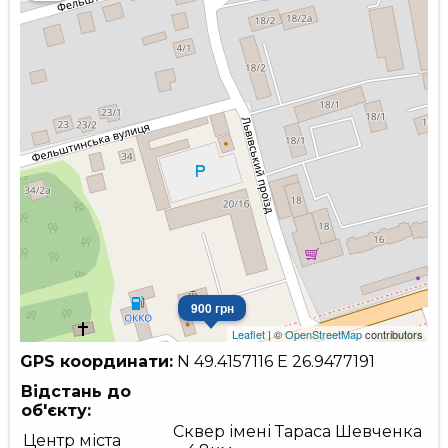
900 грн
Leaflet
| ©
OpenStreetMap
contributors
GPS координати:
N 49.4157116
E 26.9477191
Відстань до
об'єкту:
Сквер імені Тараса Шевченка
Центр міста