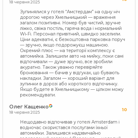
18 червня 2025
Зупинялися у готелі “Амстердам” на одну ніч
дорогою через Хмельницький — враження
загалом позитивні. Номер був чистий, зручне
ліжко, свіжа постіль, гаряча вода і нормальний
Wi‑Fi. Персонал привітний, швидко заселили.
Ціни адекватні, є безкоштовна парковка поруч
— зручно, якщо подорожуєш машиною.
Окремий плюс — на території комплексу є
автомийка. Залишили авто на мийку, поки самі
відпочивали — дуже зручно, все зробили
акуратно. Також уважно перевіряйте
бронювання — бачив у відгуках, що бувають
накладки. Загалом — хороший варіант для
зупинки в дорозі або короткого відпочинку.
Якщо будете в Хмельницькому — цілком можу
рекомендувати.
Олег Кащенко
10
18 червня 2025
Нещодавно відпочивав у готелі Amsterdam і
водночас скористався послугами їхньої
автомийки. Залишився надзвичайно