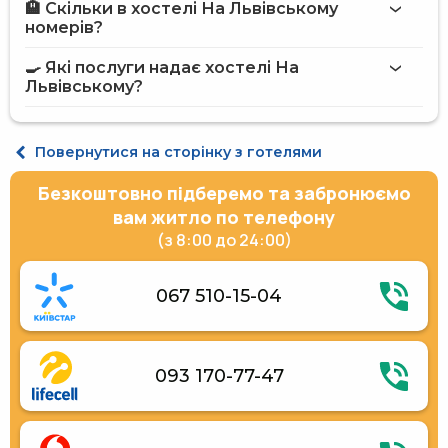
🏨 Скільки в хостелі На Львівському
Більше інформації про Хостел На Львівському
номерів?
хостелі На Львівському
🍳 Які послуги надає хостелі На
на сайті
Львівському?
хостелу На Львівському
Інтернет
Повернутися на сторінку з готелями
Пральня
Ресторан
Безкоштовно підберемо та забронюємо
Сауна
Кав'ярня на території
вам житло по телефону
Парковка під охороною
(з 8:00 до 24:00)
067 510-15-04
093 170-77-47