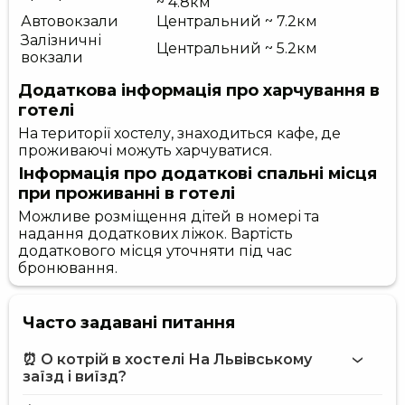
~ 4.8км
Автовокзали
Центральний ~ 7.2км
Залізничні
Центральний ~ 5.2км
вокзали
Додаткова інформація про харчування в
готелі
На території хостелу, знаходиться кафе, де
проживаючі можуть харчуватися.
Інформація про додаткові спальні місця
при проживанні в готелі
Можливе розміщення дітей в номері та
надання додаткових ліжок. Вартість
додаткового місця уточняти під час
бронювання.
Часто задавані питання
⏰ О котрій в хостелі На Львівському
заїзд і виїзд?