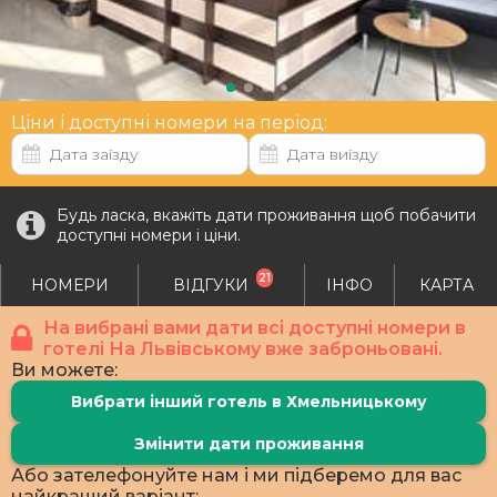
Ціни і доступні номери на період:
Будь ласка, вкажіть дати проживання щоб побачити
доступні номери і ціни.
21
НОМЕРИ
ВІДГУКИ
ІНФО
КАРТА
На вибрані вами дати всі доступні номери в
готелі На Львівському вже заброньовані.
Ви можете:
Вибрати інший готель в Хмельницькому
Змінити дати проживання
Або зателефонуйте нам і ми підберемо для вас
найкращий варіант: