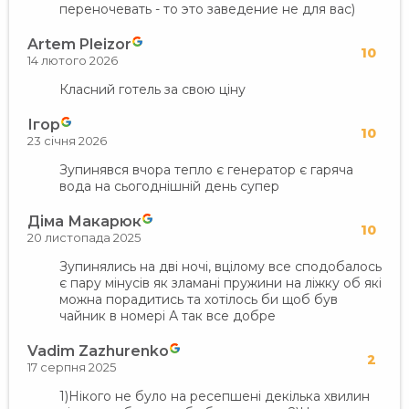
переночевать - то это заведение не для вас)
Artem Pleizor
10
14 лютого 2026
Класний готель за свою ціну
Ігор
10
23 січня 2026
Зупинявся вчора тепло є генератор є гаряча
вода на сьогоднішній день супер
Діма Макарюк
10
20 листопада 2025
Зупинялись на дві ночі, вцілому все сподобалось
є пару мінусів як зламані пружини на ліжку об які
можна порадитись та хотілось би щоб був
чайник в номері А так все добре
Vadim Zazhurenko
2
17 серпня 2025
1)Нікого не було на ресепшені декілька хвилин