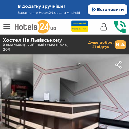
В додатку зручніше!
Встановити
Завантажте Hotels24.ua для Android
Хостел На Львівському
Дуже добре,
8.4
Хмельницький, Львівське шосе,
21 відгук
20/1