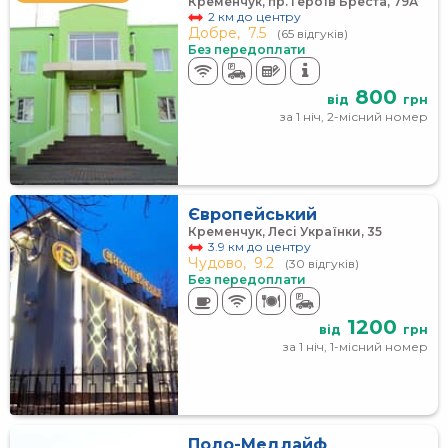
Кременчук, пр. Героїв Бреста, 79А
2 км до центру
Добре,
7.5
(65 відгуків)
Без передоплати
800
від
грн
за 1 ніч, 2-місний номер
Європейський
Кременчук, Лесі Українки, 35
3.9 км до центру
Чудово,
9.2
(30 відгуків)
Без передоплати
1200
від
грн
за 1 ніч, 1-місний номер
Поло-Медлайф