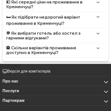
💵 Які середні ціни на проживання в
Кременчуці?
🛏️ Як підібрати недорогий варіант
проживання в Кременчуці?
💬 Як вибрати готель або хостел з
гарними відгуками?
🏨 Скільки варіантів проживання
доступно в Кременчуці?
Версія для комп'ютерів
Про нас
Послуги
Про компанію
Партнерам
Для бізнес-клієнтів
Конфіденційність
Для готелів
Бронювання для груп
Публічна оферта