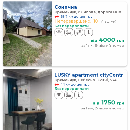
Сонячна
Кременчук, с.Липова, дорога H08
68.7 км до центру
Неперевершено,
10
(1 відгук)
Без передоплати
4000
від
грн
за 1 ніч, 5-місний номер
LUSKY apartment cityCentr
Кременчук, Небесної Сотні, 53А
4.1 км до центру
Без передоплати
1750
від
грн
за 1 ніч, 2-місний номер