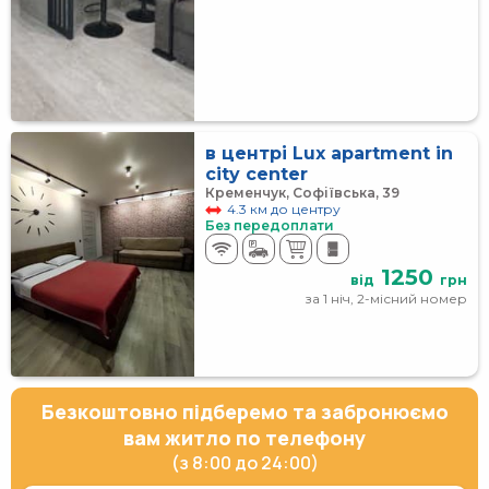
в центрі Lux apartment in
city center
Кременчук, Софіївська, 39
4.3 км до центру
Без передоплати
1250
від
грн
за 1 ніч, 2-місний номер
Безкоштовно підберемо та забронюємо
вам житло по телефону
(з 8:00 до 24:00)