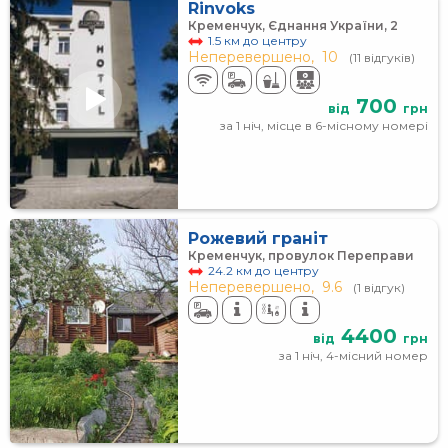
Rinvoks
Кременчук, Єднання України, 2
1.5 км до центру
Неперевершено,
10
(11 відгуків)
700
від
грн
за 1 ніч, місце в 6-місному номері
Рожевий граніт
Кременчук, провулок Переправи
24.2 км до центру
Неперевершено,
9.6
(1 відгук)
4400
від
грн
за 1 ніч, 4-місний номер