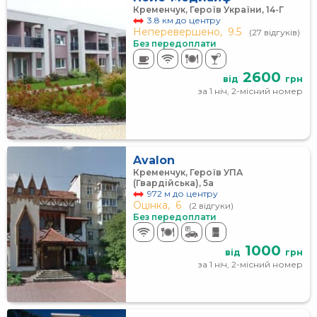
Кременчук, Героїв України, 14-Г
3.8 км до центру
Неперевершено,
9.5
(27 відгуків)
Без передоплати
2600
від
грн
за 1 ніч, 2-місний номер
Avalon
Кременчук, Героїв УПА
(Гвардійська), 5а
972 м до центру
Оцінка,
6
(2 відгуки)
Без передоплати
1000
від
грн
за 1 ніч, 2-місний номер