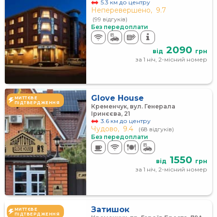
5.3 км до центру
Неперевершено,
9.7
(99 відгуків)
Без передоплати
2090
від
грн
за 1 ніч, 2-місний номер
Glove House
МИТТЄВЕ
ПІДТВЕРДЖЕННЯ
Кременчук, вул. Генерала
Іринєєва, 21
3.6 км до центру
Чудово,
9.4
(68 відгуків)
Без передоплати
1550
від
грн
за 1 ніч, 2-місний номер
Затишок
МИТТЄВЕ
ПІДТВЕРДЖЕННЯ