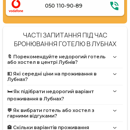
050 110-90-89
ЧАСТІ ЗАПИТАННЯ ПІД ЧАС
БРОНЮВАННЯ ГОТЕЛЮ В ЛУБНАХ
🔖 Порекомендуйте недорогий готель
або хостел в центрі Лубнів?
💵 Які середні ціни на проживання в
Лубнах?
🛏️ Як підібрати недорогий варіант
проживання в Лубнах?
💬 Як вибрати готель або хостел з
гарними відгуками?
🏨 Скільки варіантів проживання