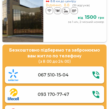
8.8 км до центру
Відмінно,
8.8
(39 відгуків)
1500
від
грн
за 1 ніч, 2-місний номер
Безкоштовно підберемо та забронюємо
вам житло по телефону
(з 8:00 до 24:00)
067 510-15-04
093 170-77-47