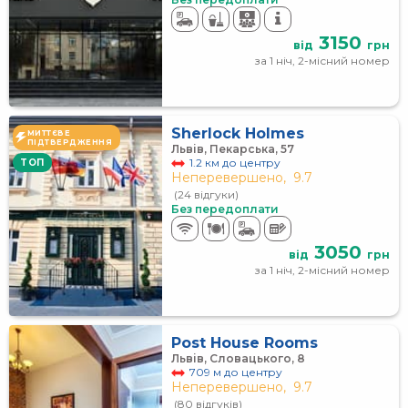
3150
від
грн
за 1 ніч, 2-місний номер
Sherlock Holmes
МИТТЄВЕ
ПІДТВЕРДЖЕННЯ
Львів, Пекарська, 57
1.2 км до центру
TOП
Неперевершено,
9.7
(24 відгуки)
Без передоплати
3050
від
грн
за 1 ніч, 2-місний номер
Post House Rooms
Львів, Словацького, 8
709 м до центру
Неперевершено,
9.7
(80 відгуків)