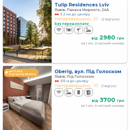
Tulip Residences Lviv
Львів, Панаса Мирного, 24А
3.2 км до центру
Неперевершено,
10
(2 відгуки)
Без передоплати
2980
від
грн
за 1 ніч, 2-місний номер
Oberig, вул. Під Голоском
МИТТЄВЕ
ПІДТВЕРДЖЕННЯ
Львів, Під Голоском
313 м до центру
Неперевершено,
10
(1 відгук)
3700
від
грн
за 1 ніч, 4-місний номер