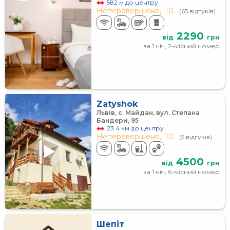
582 м до центру
Неперевершено,
10
(65 відгуків)
2290
від
грн
за 1 ніч, 2-місний номер
Zatyshok
Львів, с. Майдан, вул. Степана
Бандери, 95
23.4 км до центру
Неперевершено,
10
(5 відгуків)
4500
від
грн
за 1 ніч, 6-місний номер
Шепіт