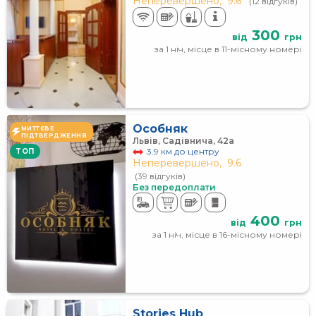
Неперевершено,
9.6
(12 відгуків)
300
від
грн
за 1 ніч, місце в 11-місному номері
Особняк
МИТТЄВЕ
ПІДТВЕРДЖЕННЯ
Львів, Садівнича, 42а
3.9 км до центру
TOП
Неперевершено,
9.6
(39 відгуків)
Без передоплати
400
від
грн
за 1 ніч, місце в 16-місному номері
Stories Hub