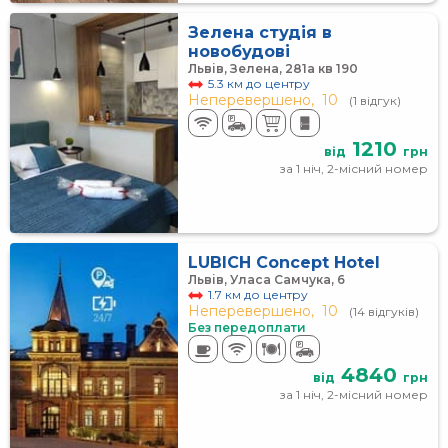
Зелена студія в
новобудові
Львів, Зелена, 281а кв 190
5.3 км до центру
Неперевершено,
10
(1 відгук)
1210
від
грн
за 1 ніч, 2-місний номер
LUBICH Concept Hotel
Львів, Уласа Самчука, 6
1.7 км до центру
Неперевершено,
10
(14 відгуків)
Без передоплати
4840
від
грн
за 1 ніч, 2-місний номер