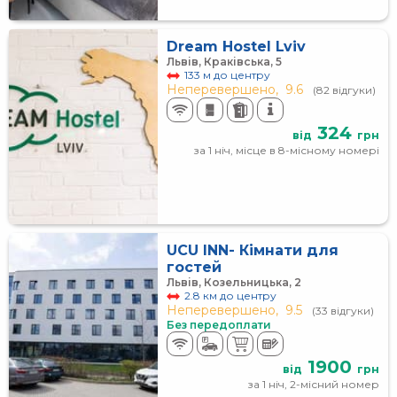
Dream Hostel Lviv
Львів, Краківська, 5
133 м до центру
Неперевершено,
9.6
(82 відгуки)
324
від
грн
за 1 ніч, місце в 8-місному номері
UCU INN- Кімнати для
гостей
Львів, Козельницька, 2
2.8 км до центру
Неперевершено,
9.5
(33 відгуки)
Без передоплати
1900
від
грн
за 1 ніч, 2-місний номер