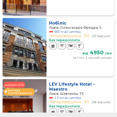
Нобіліс
Львів, Олександра Фредра, 5
660 м до центру
Неперевершено,
9.5
(33 відгуки)
Без передоплати
4950
від
грн
за 1 ніч, 2-місний номер
LEV Lifestyle Hotel -
знижка 20%
Maestro
МИТТЄВЕ
Львів, Шевченка, 73
ПІДТВЕРДЖЕННЯ
2.3 км до центру
Неперевершено,
9.5
(58 відгуків)
Без передоплати