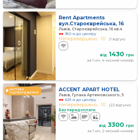
Rent Apartments
вул.Староєврейська, 16
Львів, Староєврейська, 16 кв.4
180 м до центру
Неперевершено,
10
(1 відгук)
1430
від
грн
за 1 ніч, 4-місний номер
ACCENT APART HOTEL
МИТТЄВЕ
ПІДТВЕРДЖЕННЯ
Львів, Гулака Артемовського, 5
629 м до центру
Неперевершено,
10
(22 відгуки)
Без передоплати
3300
від
грн
за 1 ніч, 2-місний номер