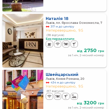
Наталія 18
Львів, пл. Ярослава Осмомисла, 7
317 м до центру
Неперевершено,
9.5
(38 відгуків)
Без передоплати
2750
від
грн
за 1 ніч, 2-місний номер
Швейцарський
Львів, Князя Романа, 20
434 м до центру
Неперевершено,
9.5
(87 відгуків)
3200
від
грн
за 1 ніч, 2-місний номер