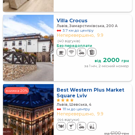
Villa Crocus
Львів, Замарстинівська, 200 А
3.7 км до центру
Неперевершено,
9.9
(40 відгуків)
Без передоплати
2000
від
грн
за 1 ніч, 2-місний номер
Best Western Plus Market
знижка 20%
Square Lviv
Львів, Шевська, 4
111 м до центру
Неперевершено,
9.9
(44 відгуки)
6100
від
грн