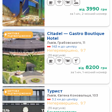
3990
від
грн
за 1 ніч, 2-місний номер
Citadel — Gastro Boutique
МИТТЄВЕ
ПІДТВЕРДЖЕННЯ
Hotel
Львів, Грабовського, 11
963 м до центру
Неперевершено,
9.7
(35 відгуків)
8200
від
грн
за 1 ніч, 1-місний номер
Турист
МИТТЄВЕ
ПІДТВЕРДЖЕННЯ
Львів, Євгена Коновальця, 103
3.2 км до центру
Неперевершено,
9.7
(35 відгуків)
Без передоплати