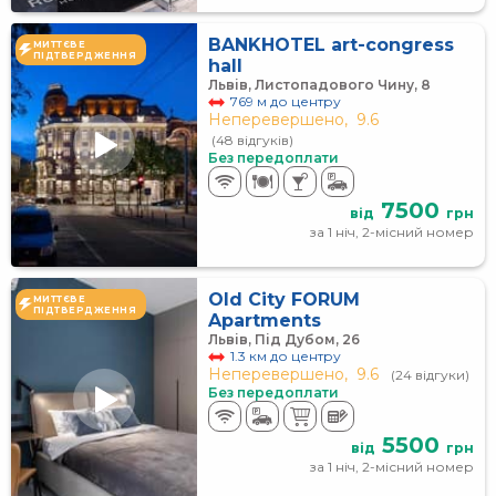
BANKHOTEL art-congress
МИТТЄВЕ
ПІДТВЕРДЖЕННЯ
hall
Львів, Листопадового Чину, 8
769 м до центру
Неперевершено,
9.6
(48 відгуків)
Без передоплати
7500
від
грн
за 1 ніч, 2-місний номер
Old City FORUM
МИТТЄВЕ
ПІДТВЕРДЖЕННЯ
Apartments
Львів, Під Дубом, 26
1.3 км до центру
Неперевершено,
9.6
(24 відгуки)
Без передоплати
5500
від
грн
за 1 ніч, 2-місний номер