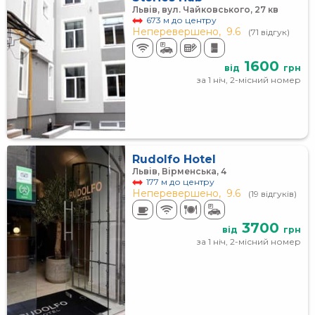
Львів, вул. Чайковського, 27 кв
673 м до центру
Неперевершено,
9.6
(71 відгук)
1600
від
грн
за 1 ніч, 2-місний номер
Rudolfo Hotel
Львів, Вірменська, 4
177 м до центру
Неперевершено,
9.6
(19 відгуків)
3700
від
грн
за 1 ніч, 2-місний номер