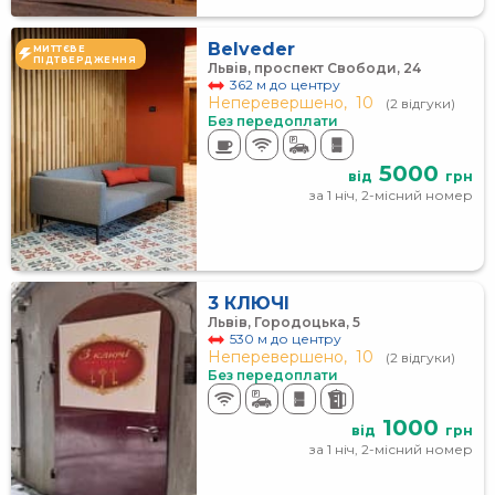
Belveder
МИТТЄВЕ
ПІДТВЕРДЖЕННЯ
Львів, проспект Свободи, 24
362 м до центру
Неперевершено,
10
(2 відгуки)
Без передоплати
5000
від
грн
за 1 ніч, 2-місний номер
3 КЛЮЧІ
Львів, Городоцька, 5
530 м до центру
Неперевершено,
10
(2 відгуки)
Без передоплати
1000
від
грн
за 1 ніч, 2-місний номер