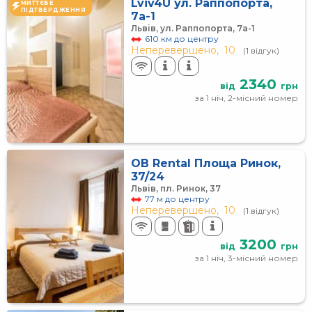
Lviv4U ул. Раппопорта,
МИТТЄВЕ
ПІДТВЕРДЖЕННЯ
7а-1
Львів, ул. Раппопорта, 7а-1
610 км до центру
Неперевершено,
10
(1 відгук)
2340
від
грн
за 1 ніч, 2-місний номер
OB Rental Площа Ринок,
37/24
Львів, пл. Ринок, 37
77 м до центру
Неперевершено,
10
(1 відгук)
3200
від
грн
за 1 ніч, 3-місний номер