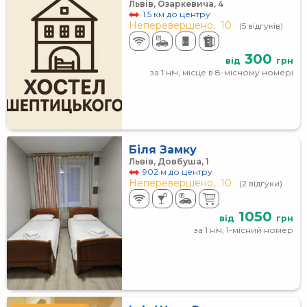
Львів, Озаркевича, 4
1.5 км до центру
Неперевершено,
10
(5 відгуків)
300
від
грн
за 1 ніч, місце в 8-місному номері
Біля Замку
Львів, Довбуша, 1
902 м до центру
Неперевершено,
10
(2 відгуки)
1050
від
грн
за 1 ніч, 1-місний номер