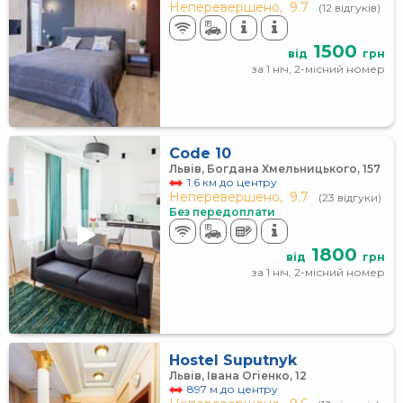
Неперевершено,
9.7
(12 відгуків)
1500
від
грн
за 1 ніч, 2-місний номер
Code 10
Львів, Богдана Хмельницького, 157
1.6 км до центру
Неперевершено,
9.7
(23 відгуки)
Без передоплати
1800
від
грн
за 1 ніч, 2-місний номер
Hostel Suputnyk
Львів, Івана Огіенко, 12
897 м до центру