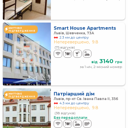
Smart House Apartments
МИТТЄВЕ
ПІДТВЕРДЖЕННЯ
Львів, Шевченка, 73А
2.3 км до центру
Неперевершено,
9.8
(75 відгуків)
3140
від
грн
за 1 ніч, 2-місний номер
Патріарший дім
МИТТЄВЕ
ПІДТВЕРДЖЕННЯ
Львів, пр-кт Св. Івана Павла ІІ, 35б
4.3 км до центру
Неперевершено,
9.8
(38 відгуків)
Без передоплати