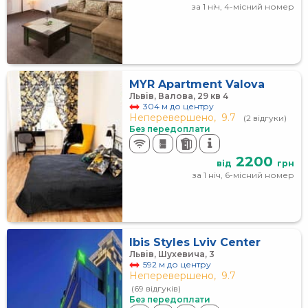
за 1 ніч, 4-місний номер
MYR Apartment Valova
Львів, Валова, 29 кв 4
304 м до центру
Неперевершено,
9.7
(2 відгуки)
Без передоплати
2200
від
грн
за 1 ніч, 6-місний номер
Ibis Styles Lviv Center
Львів, Шухевича, 3
592 м до центру
Неперевершено,
9.7
(69 відгуків)
Без передоплати