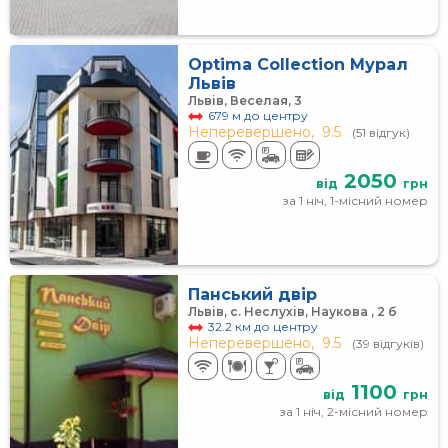
Optima Collection Мурал
Львів
Львів, Веселая, 3
679 м до центру
Неперевершено,
9.5
(51 відгук)
2050
від
грн
за 1 ніч, 1-місний номер
Панський двір
Львів, с. Неслухів, Наукова , 2 б
32.2 км до центру
Неперевершено,
9.5
(39 відгуків)
1100
від
грн
за 1 ніч, 2-місний номер