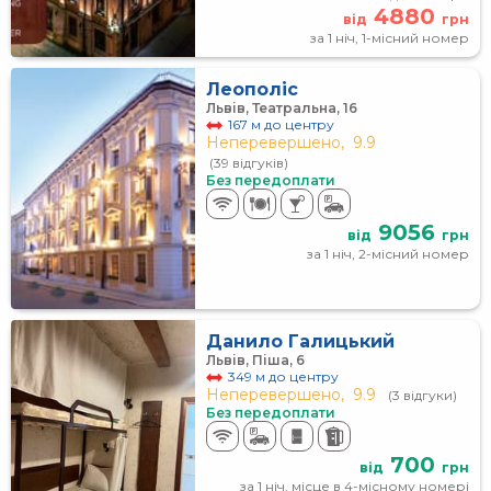
4880
від
грн
за 1 ніч, 1-місний номер
Леополіс
Львів, Театральна, 16
167 м до центру
Неперевершено,
9.9
(39 відгуків)
Без передоплати
9056
від
грн
за 1 ніч, 2-місний номер
Данило Галицький
Львів, Піша, 6
349 м до центру
Неперевершено,
9.9
(3 відгуки)
Без передоплати
700
від
грн
за 1 ніч, місце в 4-місному номері