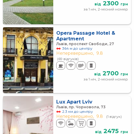
2300
від
грн
за 1 ніч, 2-місний номер
Opera Passage Hotel &
Apartment
Львів, проспект Свободи, 27
364 м до центру
Неперевершено,
9.8
(69 відгуків)
2700
від
грн
за 1 ніч, 2-місний номер
Lux Apart Lviv
Львів, пр. Чорновола, 73
2.3 км до центру
Неперевершено,
9.8
(1 відгук)
2475
від
грн