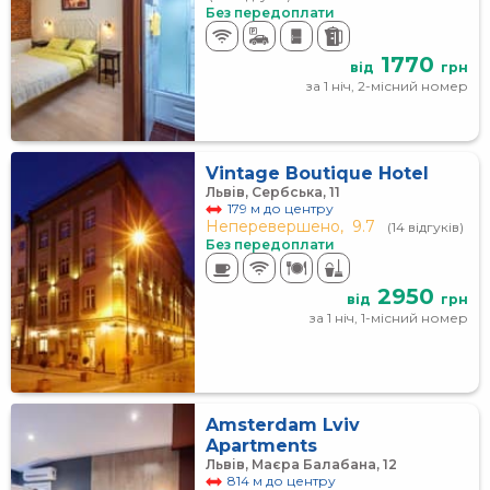
Без передоплати
1770
від
грн
за 1 ніч, 2-місний номер
Vintage Boutique Hotel
Львів, Сербська, 11
179 м до центру
Неперевершено,
9.7
(14 відгуків)
Без передоплати
2950
від
грн
за 1 ніч, 1-місний номер
Amsterdam Lviv
Apartments
Львів, Маєра Балабана, 12
814 м до центру