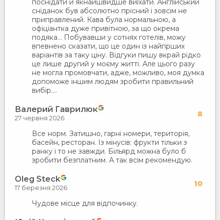
поснідати й якнайшвидше виїхати. Англійський
сніданок був абсолютно прісний і зовсім не
приправлений. Кава була нормальною, а
офіціантка дуже привітною, за що окрема
подяка… Побувавши у сотнях готелів, можу
впевнено сказати, що це один із найгірших
варіантів за таку ціну. Відгуки пишу вкрай рідко
це лише другий у моєму житті. Але цього разу
не могла промовчати, адже, можливо, моя думка
допоможе іншим людям зробити правильний
вибір….
Валерий Гаврилюк
8
27 червня 2026
Все норм. Затишно, гарні номери, територія,
басейн, ресторан. Із мінусів: фрукти тільки з
ранку і то не завжди. Більярд можна було б
зробити безплатним. А так всім рекомендую.
Oleg Steck
10
17 березня 2026
Чудове місце для відпочинку.