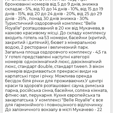
бронюванні номерів від 5 до 9 днів, знижка
складає - 5%, від 10 до 14 днів - 10%, від 15 до 19
днів - 15%, від 20 до 24 днів - 20%, від 25 до 29
днів - 25% , понад 30 днів знижка - 30%.
Туристичний оздоровчий комплекс "Belle
Royalle" розташований в 20 км від Мукачева, в
казково красивому місці. До складу комплексу
входить готель на 53 номери, басейни (критий,
закритий і дитячий), бювет з мінеральною
водою, 2 ресторани і величезний парк.
Загальна площа оздоровчого комплексу - 4,5 га.
У готелі представлені наступні категорії
номерів: однокімнатний люкс, двокімнатний
люкс, стандарт double, стандарт tween. З вікон
номерів відкриваються прекрасні види на
карпатські гори і річку. Можлива оренда
бесідок біля річки для проживаючих.У центрі
краси та здоров'я розташовані: сауна, римська
парна, російська сінна, басейни, соляна кімната,
фітнес-зал, перукарня. Кухня європейська та
закарпатська. У комплексі "Belle Royalle" є все
для гармонійного і повноцінного відпочинку.
До залізничного вокзалу в місті Мукачево - 22