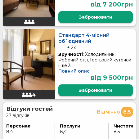
від 7 200грн
Забронювати
Стандарт 4-місний
об`єднаний
+ 2x
Зручності
: Холодильник,
Робочий стіл, Гостьовий куточок
і ще 3
Повний опис
від 9 500грн
Забронювати
4
Відгуки гостей
Відмінно
8,5
27 відгуків
Персонал
Послуги
Чистота
8,4
8,4
8,5