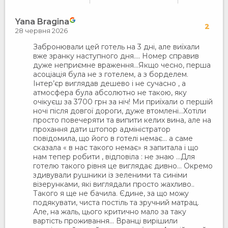
Yana Bragina
2
28 червня 2026
Забронювали цей готель на 3 дні, але виїхали
вже зранку наступного дня…. Номер справив
дуже неприємне враження…Якщо чесно, перша
асоціація була не з готелем, а з борделем.
Інтер’єр виглядав дешево і не сучасно , а
атмосфера була абсолютно не такою, яку
очікуєш за 3700 грн за ніч! Ми приїхали о першій
ночі після довгої дороги, дуже втомлені…Хотіли
просто повечеряти та випити келих вина, але на
прохання дати штопор адміністратор
повідомила, що його в готелі немає… а саме
сказала « в нас такого немає» я запитала і що
нам тепер робити , відповіла : не знаю …Для
готелю такого рівня це виглядає дивно… Окремо
здивували рушники із зеленими та синіми
візерунками, які виглядали просто жахливо..
Такого я ще не бачила. Єдине, за що можу
подякувати, чиста постіль та зручний матрац.
Але, на жаль, цього критично мало за таку
вартість проживання… Вранці вирішили