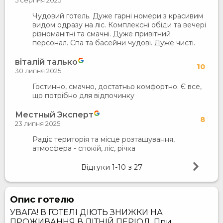
5 серпня 2025
Чудовий готель. Дуже гарні номери з красивим
видом одразу на ліс. Комплексні обіди та вечері
різноманітні та смачні. Дуже привітний
персонал. Спа та басейни чудові. Дуже чисті.
віталій талько
10
30 липня 2025
Гостинно, смачно, достатньо комфортно. Є все,
що потрібно для відпочинку
Местный Эксперт
8
23 липня 2025
Радіє територія та місце розташування,
атмосфера - спокій, ліс, річка
Відгуки
1-10
з
27
Опис готелю
УВАГА! В ГОТЕЛІ ДІЮТЬ ЗНИЖКИ НА
ПРОЖИВАННЯ В ЛІТНІЙ ПЕРІОД. При