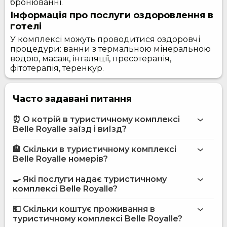
бронюванні.
Інформація про послуги оздоровлення в
готелі
У комплексі можуть проводитися оздоровчі
процедури: ванни з термальною мінеральною
водою, масаж, інгаляції, пресотерапія,
фітотерапія, теренкур.
Часто задавані питання
⏰ О котрій в туристичному комплексі
Belle Royalle заїзд і виїзд?
🏨 Скільки в туристичному комплексі
Більше інформації про Туристичний комплекс Belle
Belle Royalle номерів?
Royalle
туристичному комплексі Belle Royalle
🍳 Які послуги надає туристичному
комплексі Belle Royalle?
на сайті
туристичного комплексу Belle Royalle
💵 Скільки коштує проживання в
туристичному комплексі Belle Royalle?
Бар