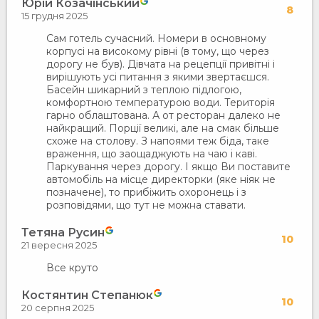
Юрій Козачінський
8
15 грудня 2025
Сам готель сучасний. Номери в основному
корпусі на високому рівні (в тому, що через
дорогу не був). Дівчата на рецепції привітні і
вирішують усі питання з якими звертаєшся.
Басейн шикарний з теплою підлогою,
комфортною температурою води. Територія
гарно облаштована. А от ресторан далеко не
найкращий. Порції великі, але на смак більше
схоже на столову. З напоями теж біда, таке
враження, що заощаджують на чаю і каві.
Паркування через дорогу. І якщо Ви поставите
автомобіль на місце директорки (яке ніяк не
позначене), то прибіжить охоронець і з
розповідями, що тут не можна ставати.
Тетяна Русин
10
21 вересня 2025
Все круто
Костянтин Степанюк
10
20 серпня 2025