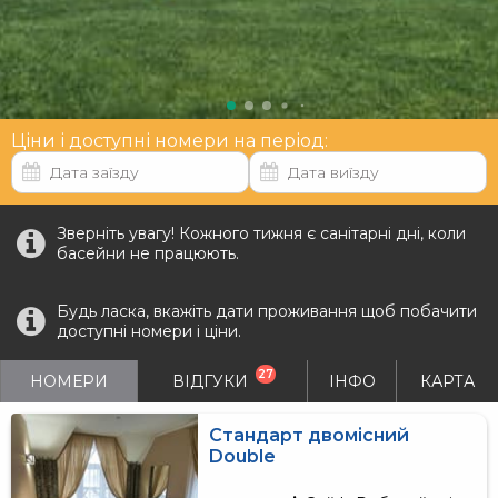
Ціни і доступні номери на період:
Зверніть увагу! Кожного тижня є санітарні дні, коли
басейни не працюють.
Будь ласка, вкажіть дати проживання щоб побачити
доступні номери і ціни.
27
НОМЕРИ
ВІДГУКИ
ІНФО
КАРТА
Стандарт двомісний
Double