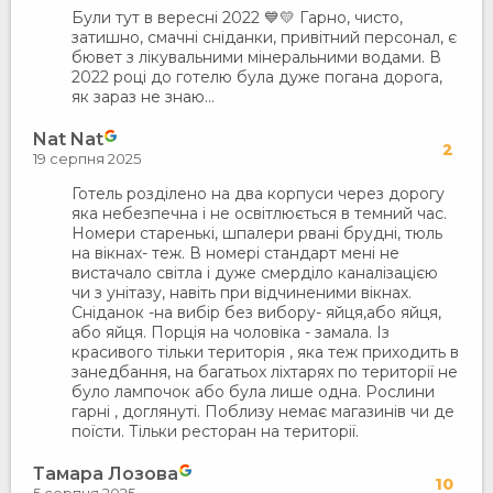
Були тут в вересні 2022 💙💛 Гарно, чисто,
затишно, смачні сніданки, привітний персонал, є
бювет з лікувальними мінеральними водами. В
2022 році до готелю була дуже погана дорога,
як зараз не знаю…
Nat Nat
2
19 серпня 2025
Готель розділено на два корпуси через дорогу
яка небезпечна і не освітлюється в темний час.
Номери старенькі, шпалери рвані брудні, тюль
на вікнах- теж. В номері стандарт мені не
вистачало світла і дуже смерділо каналізацією
чи з унітазу, навіть при відчиненими вікнах.
Сніданок -на вибір без вибору- яйця,або яйця,
або яйця. Порція на чоловіка - замала. Із
красивого тільки територія , яка теж приходить в
занедбання, на багатьох ліхтарях по території не
було лампочок або була лише одна. Рослини
гарні , доглянуті. Поблизу немає магазинів чи де
поїсти. Тільки ресторан на території.
Тамара Лозова
10