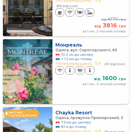
Неперевершено,
9.9
(86 відгуків)
4770
від
грн
3816
від
грн
за 1 ніч, 2-місний номер
Монреаль
Одеса, вул. Сєрогодського, 60
10.2 км до центру
≈ 1.2 км до пляжу
Неперевершено,
9.9
(33 відгуки)
1600
від
грн
за 1 ніч, 2-місний номер
Chayka Resort
МИТТЄВЕ
ПІДТВЕРДЖЕННЯ
Одеса, провулок Приморський, 3
7.5 км до центру
81 м до пляжу
Неперевершено,
9.9
(19 відгуків)