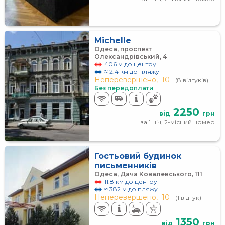
Michelle
Одеса, проспект
Олександрівський, 4
406 м до центру
≈ 2.4 км до пляжу
Неперевершено,
10
(8 відгуків)
Без передоплати
2250
від
грн
за 1 ніч, 2-місний номер
Гостьовий будинок
письменників
Одеса, Дача Ковалевського, 111
11.8 км до центру
≈ 382 м до пляжу
Неперевершено,
10
(1 відгук)
1350
від
грн