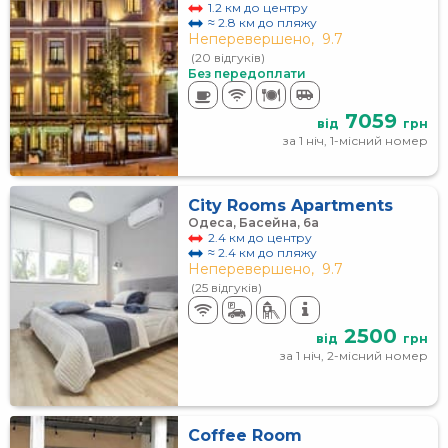
1.2 км до центру
≈ 2.8 км до пляжу
Неперевершено,
9.7
(20 відгуків)
Без передоплати
7059
від
грн
за 1 ніч, 1-місний номер
City Rooms Apartments
Одеса, Басейна, 6а
2.4 км до центру
≈ 2.4 км до пляжу
Неперевершено,
9.7
(25 відгуків)
2500
від
грн
за 1 ніч, 2-місний номер
Coffee Room