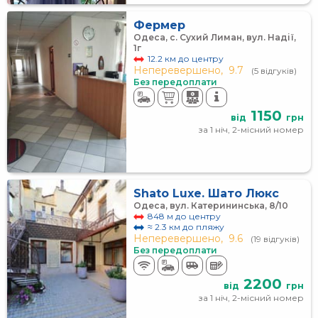
Фермер
Одеса, с. Сухий Лиман, вул. Надії,
1г
12.2 км до центру
Неперевершено,
9.7
(5 відгуків)
Без передоплати
1150
від
грн
за 1 ніч, 2-місний номер
Shato Luxe. Шато Люкс
Одеса, вул. Катерининська, 8/10
848 м до центру
≈ 2.3 км до пляжу
Неперевершено,
9.6
(19 відгуків)
Без передоплати
2200
від
грн
за 1 ніч, 2-місний номер