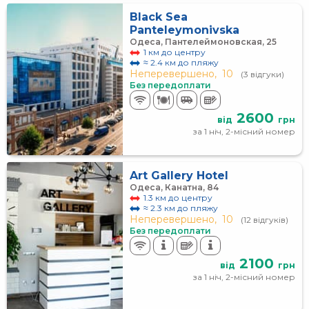
Black Sea
Panteleymonivska
Одеса, Пантелеймоновская, 25
1 км до центру
≈ 2.4 км до пляжу
Неперевершено,
10
(3 відгуки)
Без передоплати
2600
від
грн
за 1 ніч, 2-місний номер
Art Gallery Hotel
Одеса, Канатна, 84
1.3 км до центру
≈ 2.3 км до пляжу
Неперевершено,
10
(12 відгуків)
Без передоплати
2100
від
грн
за 1 ніч, 2-місний номер