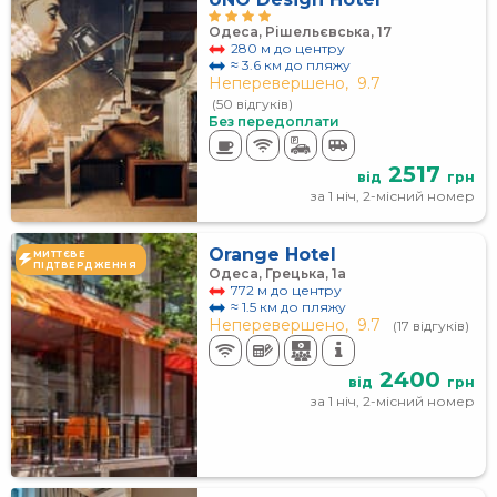
Одеса, Рішельєвська, 17
280 м до центру
≈ 3.6 км до пляжу
Неперевершено,
9.7
(50 відгуків)
Без передоплати
2517
від
грн
за 1 ніч, 2-місний номер
Orange Hotel
МИТТЄВЕ
ПІДТВЕРДЖЕННЯ
Одеса, Грецька, 1а
772 м до центру
≈ 1.5 км до пляжу
Неперевершено,
9.7
(17 відгуків)
2400
від
грн
за 1 ніч, 2-місний номер