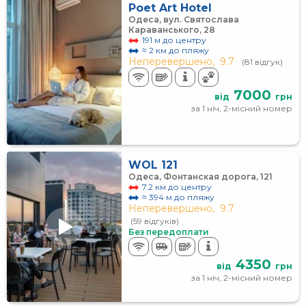
Poet Art Hotel
Одеса, вул. Святослава
Караванського, 28
191 м до центру
≈ 2 км до пляжу
Неперевершено,
9.7
(81 відгук)
7000
від
грн
за 1 ніч, 2-місний номер
WOL 121
Одеса, Фонтанская дорога, 121
7.2 км до центру
≈ 394 м до пляжу
Неперевершено,
9.7
(59 відгуків)
Без передоплати
4350
від
грн
за 1 ніч, 2-місний номер