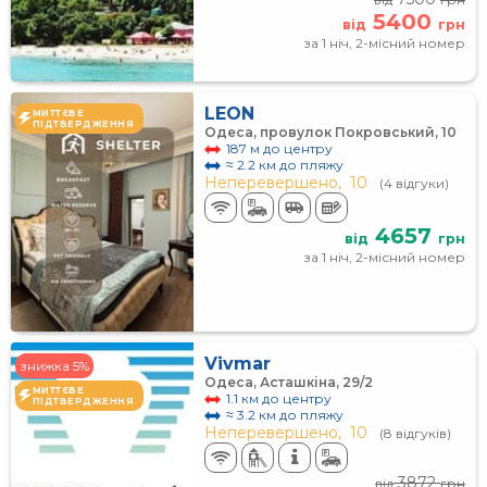
5400
від
грн
за 1 ніч, 2-місний номер
LEON
МИТТЄВЕ
ПІДТВЕРДЖЕННЯ
Одеса, провулок Покровський, 10
187 м до центру
≈ 2.2 км до пляжу
Неперевершено,
10
(4 відгуки)
4657
від
грн
за 1 ніч, 2-місний номер
Vivmar
знижка 5%
Одеса, Асташкіна, 29/2
МИТТЄВЕ
1.1 км до центру
ПІДТВЕРДЖЕННЯ
≈ 3.2 км до пляжу
Неперевершено,
10
(8 відгуків)
3872
від
грн