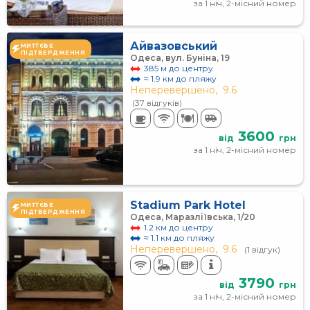
за 1 ніч, 2-місний номер
Айвазовський
МИТТЄВЕ
ПІДТВЕРДЖЕННЯ
Одеса, вул. Буніна, 19
385 м до центру
≈ 1.9 км до пляжу
Неперевершено,
9.6
(37 відгуків)
3600
від
грн
за 1 ніч, 2-місний номер
Stadium Park Hotel
МИТТЄВЕ
ПІДТВЕРДЖЕННЯ
Одеса, Маразліївська, 1/20
1.2 км до центру
≈ 1.1 км до пляжу
Неперевершено,
9.6
(1 відгук)
3790
від
грн
за 1 ніч, 2-місний номер