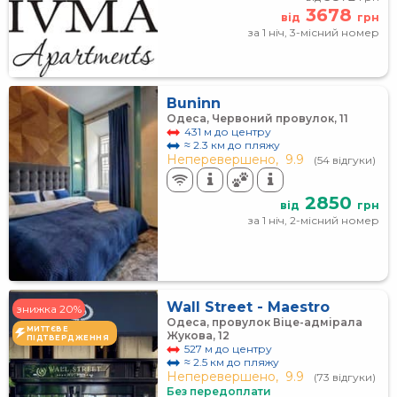
3678
від
грн
за 1 ніч, 3-місний номер
Buninn
Одеса, Червоний провулок, 11
431 м до центру
≈ 2.3 км до пляжу
Неперевершено,
9.9
(54 відгуки)
2850
від
грн
за 1 ніч, 2-місний номер
Wall Street - Maestro
знижка 20%
Одеса, провулок Віце-адмірала
МИТТЄВЕ
Жукова, 12
ПІДТВЕРДЖЕННЯ
527 м до центру
≈ 2.5 км до пляжу
Неперевершено,
9.9
(73 відгуки)
Без передоплати