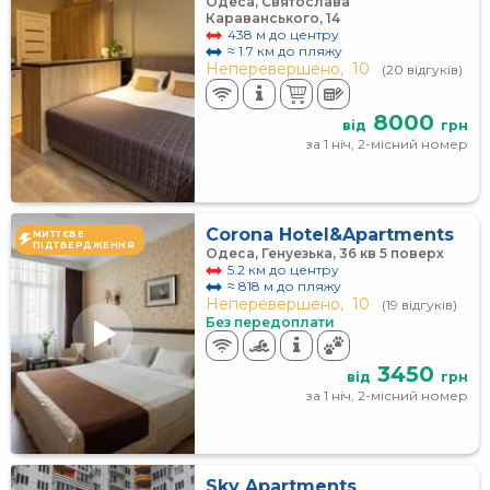
Одеса, Святослава
Караванського, 14
438 м до центру
≈ 1.7 км до пляжу
Неперевершено,
10
(20 відгуків)
8000
від
грн
за 1 ніч, 2-місний номер
Corona Hotel&Apartments
МИТТЄВЕ
ПІДТВЕРДЖЕННЯ
Одеса, Генуезька, 36 кв 5 поверх
5.2 км до центру
≈ 818 м до пляжу
Неперевершено,
10
(19 відгуків)
Без передоплати
3450
від
грн
за 1 ніч, 2-місний номер
Sky Apartments