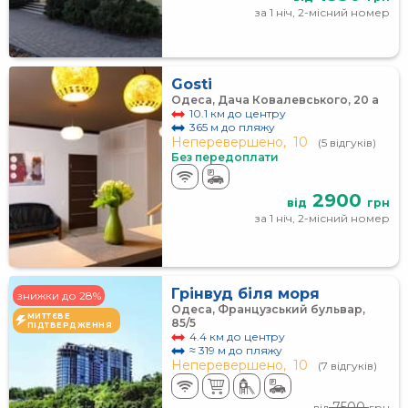
за 1 ніч, 2-місний номер
Gosti
Одеса, Дача Ковалевського, 20 а
10.1 км до центру
365 м до пляжу
Неперевершено,
10
(5 відгуків)
Без передоплати
2900
від
грн
за 1 ніч, 2-місний номер
Грінвуд біля моря
знижки до 28%
Одеса, Французський бульвар,
МИТТЄВЕ
85/5
ПІДТВЕРДЖЕННЯ
4.4 км до центру
≈ 319 м до пляжу
Неперевершено,
10
(7 відгуків)
7500
від
грн