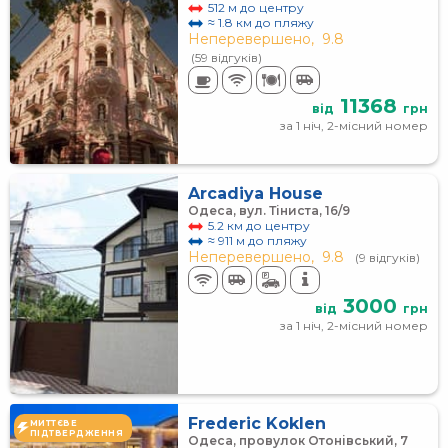
512 м до центру
≈ 1.8 км до пляжу
Неперевершено,
9.8
(59 відгуків)
11368
від
грн
за 1 ніч, 2-місний номер
Arcadiya House
Одеса, вул. Тіниста, 16/9
5.2 км до центру
≈ 911 м до пляжу
Неперевершено,
9.8
(9 відгуків)
3000
від
грн
за 1 ніч, 2-місний номер
Frederic Koklen
МИТТЄВЕ
ПІДТВЕРДЖЕННЯ
Одеса, провулок Отонівський, 7