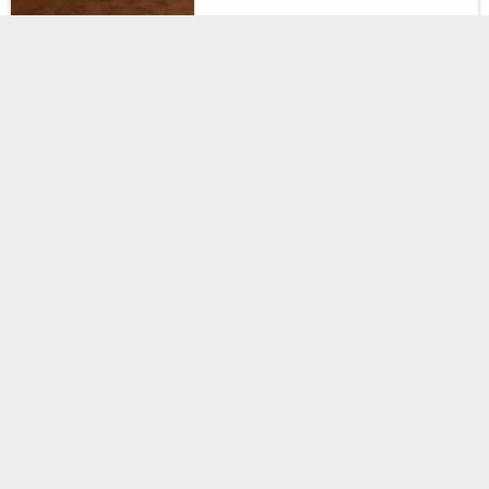
Odeska Astoria
МИТТЄВЕ
ПІДТВЕРДЖЕННЯ
Одеса, Дерибасівська, 14
705 м до центру
≈ 2.2 км до пляжу
Неперевершено,
9.6
(9 відгуків)
Без передоплати
7770
від
грн
за 1 ніч, 2-місний номер
Ribas Duke
МИТТЄВЕ
ПІДТВЕРДЖЕННЯ
Одеса, пров. Чайковського, 10
911 м до центру
≈ 2.2 км до пляжу
Неперевершено,
9.6
(64 відгуки)
7363
від
грн
за 1 ніч, 2-місний номер