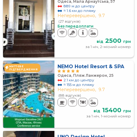
Одеса, Мала Арнаутська, 57
889 м до центру
≈ 1.6 км до пляжу
Неперевершено,
9.7
(27 відгуків)
Без передоплати
2500
від
грн
за 1 ніч, 2-місний номер
NEMO Hotel Resort & SPA
МИТТЄВЕ
ПІДТВЕРДЖЕННЯ
Одеса, Пляж Ланжерон, 25
2.1 км до центру
≈ 155 м до пляжу
Неперевершено,
9.7
(88 відгуків)
15400
від
грн
за 1 ніч, 1-місний номер
UNO Design Hotel