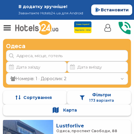
В додатку зручніше!
Встановити
Завантажте Hotels24.ua для Android
Одеса
Номерів: 1 · Дорослих: 2
Фільтри
Сортування
173 варіанта
Карта
Lustforlive
Одеса, проспект Свободи, 88