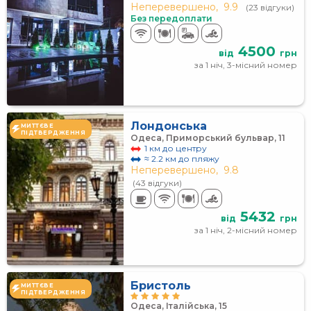
Неперевершено,
9.9
(23 відгуки)
Без передоплати
4500
від
грн
за 1 ніч, 3-місний номер
Лондонська
МИТТЄВЕ
ПІДТВЕРДЖЕННЯ
Одеса, Приморський бульвар, 11
1 км до центру
≈ 2.2 км до пляжу
Неперевершено,
9.8
(43 відгуки)
5432
від
грн
за 1 ніч, 2-місний номер
Бристоль
МИТТЄВЕ
ПІДТВЕРДЖЕННЯ
Одеса, Італійська, 15