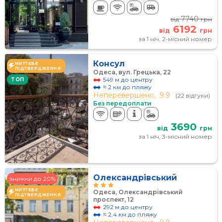
7740
від
грн
6192
від
грн
за 1 ніч, 2-місний номер
Консул
МИТТЄВЕ
ПІДТВЕРДЖЕННЯ
Одеса, вул. Грецька, 22
549 м до центру
TOП
≈ 2 км до пляжу
Неперевершено,
9.9
(22 відгуки)
Без передоплати
3690
від
грн
за 1 ніч, 3-місний номер
Олександрівський
знижки до 20%
МИТТЄВЕ
Одеса, Олександрівський
ПІДТВЕРДЖЕННЯ
проспект, 12
292 м до центру
≈ 2.4 км до пляжу