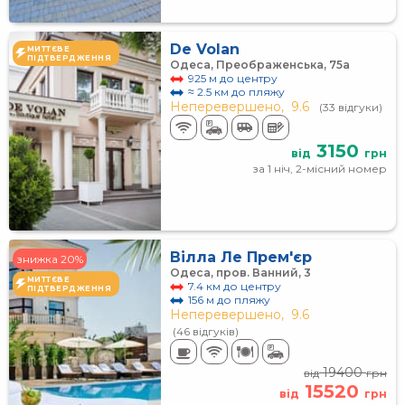
De Volan
МИТТЄВЕ
ПІДТВЕРДЖЕННЯ
Одеса, Преображенська, 75а
925 м до центру
≈ 2.5 км до пляжу
Неперевершено,
9.6
(33 відгуки)
3150
від
грн
за 1 ніч, 2-місний номер
Вілла Ле Прем'єр
знижка 20%
Одеса, пров. Ванний, 3
МИТТЄВЕ
7.4 км до центру
ПІДТВЕРДЖЕННЯ
156 м до пляжу
Неперевершено,
9.6
(46 відгуків)
19400
від
грн
15520
від
грн