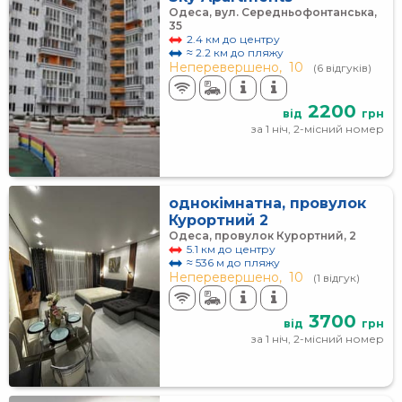
Одеса, вул. Середньофонтанська,
35
2.4 км до центру
≈ 2.2 км до пляжу
Неперевершено,
10
(6 відгуків)
2200
від
грн
за 1 ніч, 2-місний номер
однокімнатна, провулок
Курортний 2
Одеса, провулок Курортний, 2
5.1 км до центру
≈ 536 м до пляжу
Неперевершено,
10
(1 відгук)
3700
від
грн
за 1 ніч, 2-місний номер