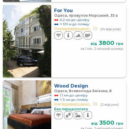
For You
Одеса, провулок Морський, 35 а
6.2 км до центру
≈ 331 м до пляжу
Неперевершено,
10
(14 відгуків)
3800
від
грн
за 1 ніч, 2-місний номер
Wood Design
Одеса, Всеволода Змієнка, 8
1.1 км до центру
≈ 3 км до пляжу
Неперевершено,
10
(2 відгуки)
Без передоплати
3500
від
грн
за 1 ніч, 2-місний номер