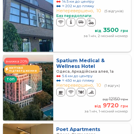
14.5 км до центру
≈ 202 м до пляжу
Неперевершено,
10
(5 відгуків)
Без передоплати
3500
від
грн
за 1 ніч, 2-місний номер
Spatium Medical &
знижка 20%
Wellness Hotel
МИТТЄВЕ
Одеса, Аркадійська алея, 1а
ПІДТВЕРДЖЕННЯ
5.6 км до центру
TOП
≈ 450 м до пляжу
Неперевершено,
10
(1 відгук)
12150
від
грн
9720
від
грн
за 1 ніч, 1-місний номер
Poet Apartments