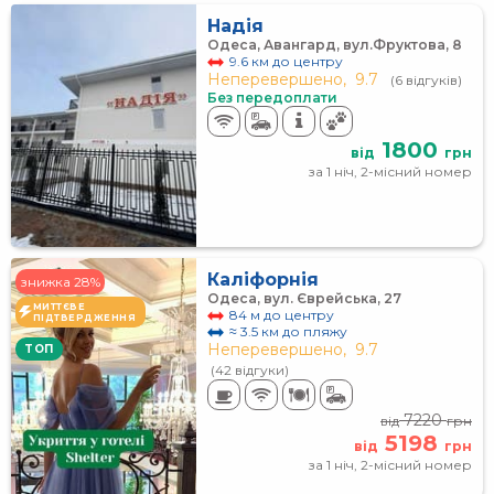
Надія
Одеса, Авангард, вул.Фруктова, 8
9.6 км до центру
Неперевершено,
9.7
(6 відгуків)
Без передоплати
1800
від
грн
за 1 ніч, 2-місний номер
Каліфорнія
знижка 28%
Одеса, вул. Єврейська, 27
МИТТЄВЕ
84 м до центру
ПІДТВЕРДЖЕННЯ
≈ 3.5 км до пляжу
Неперевершено,
9.7
TOП
(42 відгуки)
7220
від
грн
5198
від
грн
за 1 ніч, 2-місний номер