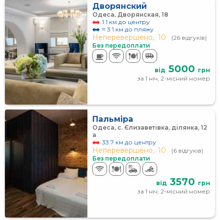
Дворянский
Одеса, Дворянская, 18
1.1 км до центру
≈ 3.1 км до пляжу
Неперевершено,
10
(26 відгуків)
Без передоплати
5000
від
грн
за 1 ніч, 2-місний номер
Пальміра
Одеса, с. Єлизаветівка, ділянка, 12
а
33.7 км до центру
Неперевершено,
10
(6 відгуків)
Без передоплати
3570
від
грн
за 1 ніч, 2-місний номер