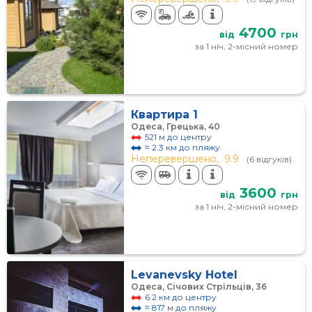
4700
від
грн
за 1 ніч, 2-місний номер
Квартира 1
Одеса, Грецька, 40
521 м до центру
≈ 2.3 км до пляжу
Неперевершено,
9.9
(6 відгуків)
3600
від
грн
за 1 ніч, 2-місний номер
Levanevsky Hotel
Одеса, Січових Стрільців, 36
6.2 км до центру
≈ 817 м до пляжу