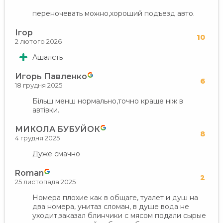
переночевать можно,хороший подъезд авто.
Ігор
10
2 лютого 2026
Ашалєть
Игорь Павленко
6
18 грудня 2025
Більш менш нормально,точно краще ніж в
автівки.
МИКОЛА БУБУЙОК
8
4 грудня 2025
Дуже смачно
Roman
2
25 листопада 2025
Номера плохие как в общаге, туалет и душ на
два номера, унитаз сломан, в душе вода не
уходит,заказал блинчики с мясом подали сырые