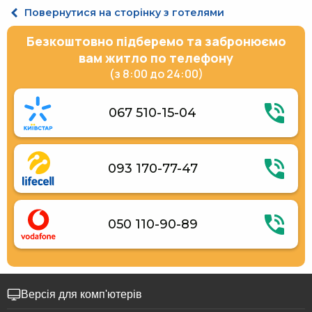
Інтернет
Повернутися на сторінку з готелями
Автостоянка
Ресторан
Безкоштовно підберемо та забронюємо
Термінал для оплати карткою
Дитячий ігровий майданчик
вам житло по телефону
Щоденне прибирання номера
(з 8:00 до 24:00)
Сувенірна крамниця
Ліфт
Укриття в готелі
067 510-15-04
093 170-77-47
050 110-90-89
Версія для комп'ютерів