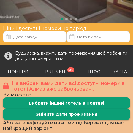
Ціни і доступні номери на період:
Будь ласка, вкажіть дати проживання щоб побачити
доступні номери і ціни.
130
НОМЕРИ
ВІДГУКИ
ІНФО
КАРТА
На вибрані вами дати всі доступні номери в
готелі Алмаз вже заброньовані.
Ви можете:
Вибрати інший готель в Полтаві
Змінити дати проживання
Або зателефонуйте нам і ми підберемо для вас
найкращий варіант: