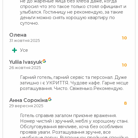
не до жареные яйца без хлеба даже, когда
спросил что это такое только стоял официант и
улыбался. Гостиницу не рекомендую, за такие
деньги можно снять хорошую квартиру по
суточно.
Олена
10
31 жовтня 2025
Усе
Yuliia Ivasyuk
10
26 жовтня 2025
Гарний готель, гарний сервіс та персонал. Дуже
затишно і є УКРИТТЯ. Чудове кафе. Гарне місце
розташування. Чисто. Свіженько.Рекомендую.
Анна Сорокіна
8
29 вересня 2025
Готель справив загалом приємне враження.
Номер чистий і зручний, меблі у хорошому стані.
Обслуговування ввічливе, хоча без особливих
проявів уваги. Розташування зручне, все
необхідне поруч. Відпочинок пройшов спокійно