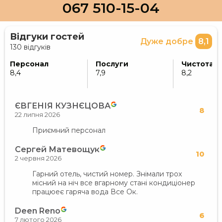
067 510-15-04
Відгуки гостей
Дуже добре
8,1
130 відгуків
Персонал
Послуги
Чистота
8,4
7,9
8,2
ЄВГЕНІЯ КУЗНЄЦОВА
8
22 липня 2026
Приємний персонал
Сергей Матевощук
10
2 червня 2026
Гарний отель, чистий номер. Знімали трох
місний на ніч все вгарному стані кондиціонер
працюеє гаряча вода Все Ок.
Deen Reno
6
7 лютого 2026