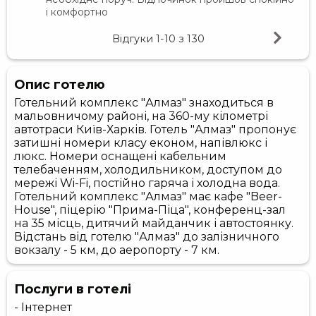
і комфортно
Відгуки
1-10
з
130
Опис готелю
Готельний комплекс "Алмаз" знаходиться в
мальовничому районі, на 360-му кілометрі
автотраси Київ-Харків. Готель "Алмаз" пропонує
затишні номери класу економ, напівлюкс і
люкс. Номери оснащені кабельним
телебаченням, холодильником, доступом до
мережі Wi-Fi, постійно гаряча і холодна вода.
Готельний комплекс "Алмаз" має кафе "Beer-
House", піцерію "Прима-Піца", конференц-зал
на 35 місць, дитячий майданчик і автостоянку.
Відстань від готелю "Алмаз" до залізничного
вокзалу - 5 км, до аеропорту - 7 км.
Послуги в готелі
- Інтернет