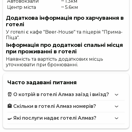
Автовокзали
~ 1.3км
Центр міста
~ 5.6км
Додаткова інформація про харчування в
готелі
У готелі є кафе "Beer-House" та піцерія "Прима-
Піца".
Інформація про додаткові спальні місця
при проживанні в готелі
Наявність та вартість додаткових місць
уточнювати при бронюванні.
Часто задавані питання
⏰ О котрій в готелі Алмаз заїзд і виїзд?
🏨 Скільки в готелі Алмаз номерів?
Більше інформації про Готель Алмаз
готелі Алмаз
🍳 Які послуги надає готелі Алмаз?
на сайті
готелю Алмаз