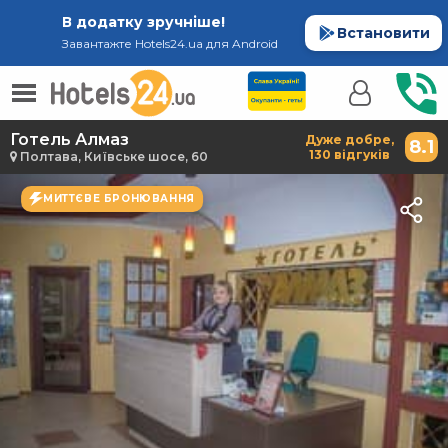
В додатку зручніше!
Встановити
Завантажте Hotels24.ua для Android
Готель Алмаз
Дуже добре,
8.1
130 відгуків
Полтава, Київське шосе, 60
МИТТЄВЕ БРОНЮВАННЯ