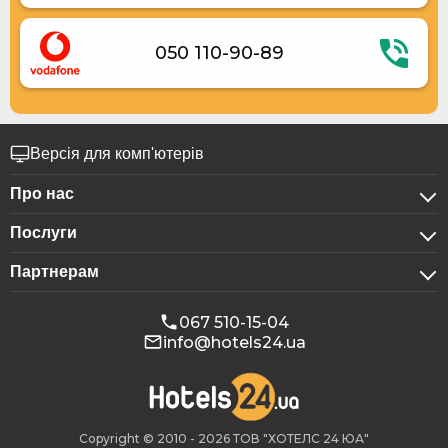
050 110-90-89
Версія для комп'ютерів
Про нас
Послуги
Про компанію
Партнерам
Для бізнес-клієнтів
Конфіденційність
Для готелів
Бронювання для груп
Публічна оферта
067 510-15-04
info@hotels24.ua
Програма для афіліатів
Конференц-зали
Наші партнери
Реклама на Hotels24
Copyright © 2010 - 2026 ТОВ "ХОТЕЛС 24 ЮА"