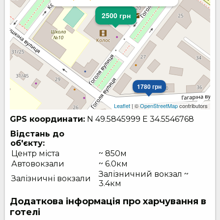
2500 грн
1780 грн
Leaflet
| ©
OpenStreetMap
contributors
GPS координати:
N 49.5845999
E 34.5546768
Відстань до
об'єкту:
Центр міста
~ 850м
Автовокзали
~ 6.0км
Залізничний вокзал ~
Залізничні вокзали
3.4км
Додаткова інформація про харчування в
готелі