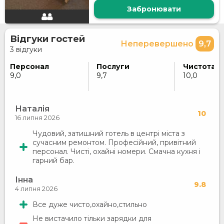
Забронювати
Відгуки гостей
Неперевершено
9,7
3 відгуки
Персонал
Послуги
Чистота
9,0
9,7
10,0
Наталія
10
16 липня 2026
Чудовий, затишний готель в центрі міста з
сучасним ремонтом. Професійний, привітний
персонал. Чисті, охайні номери. Смачна кухня і
гарний бар.
Інна
9.8
4 липня 2026
Все дуже чисто,охайно,стильно
Не вистачило тільки зарядки для