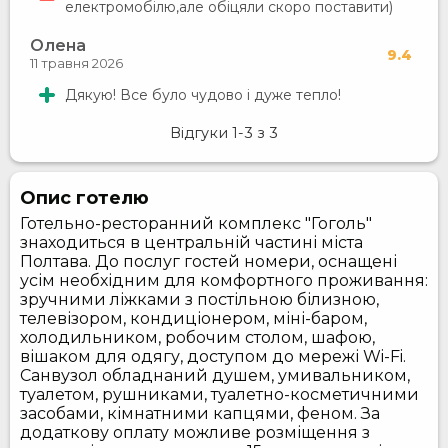
електромобілю,але обіцяли скоро поставити)
Олена
9.4
11 травня 2026
Дякую! Все було чудово і дуже тепло!
Відгуки
1-3
з
3
Опис готелю
Готельно-ресторанний комплекс "Гоголь"
знаходиться в центральній частині міста
Полтава. До послуг гостей номери, оснащені
усім необхідним для комфортного проживання:
зручними ліжками з постільною білизною,
телевізором, кондиціонером, міні-баром,
холодильником, робочим столом, шафою,
вішаком для одягу, доступом до мережі Wi-Fi.
Санвузол обладнаний душем, умивальником,
туалетом, рушниками, туалетно-косметичними
засобами, кімнатними капцями, феном. За
додаткову оплату можливе розміщення з