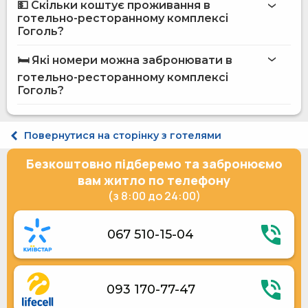
💵 Скільки коштує проживання в
готельно-ресторанному комплексі
Бар
Гоголь?
Інтернет
готельно-ресторанному комплексі
Пральня
Гоголь
🛏️ Які номери можна забронювати в
Ресторан
на сайті Hotels24.ua
Розміщення з тваринами
готельно-ресторанному комплексі
Доставка їжі та напоїв в номер
Гоголь?
Парковка під охороною
Місце для пікніка
Послуги по прасуванню одягу
Стандарт двомісний Twin
Повернутися на сторінку з готелями
Щоденне прибирання номера
Стандарт двомісний Double
Електрогенератор
Напівлюкс двомісний
Безкоштовно підберемо та забронюємо
Ліфт
Укриття в готелі
вам житло по телефону
Прибирання номерів за запитом
(з 8:00 до 24:00)
067 510-15-04
093 170-77-47