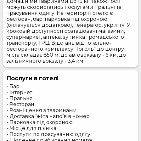
домашніми тваринами до 15 кг, також гості
можуть скористатись послугами пральні та
прасування одягу. На території готелю є
ресторан, бар, парковка під охороною
(оплачується додатково), генератор, укриття. У
кроковій доступності розташовані магазини,
супермаркет, аптека, зупинка громадського
транспорту, ТРЦ. Відстань від готельно-
ресторанного комплексу "Гоголь" до центру
міста складає 850 м, до автовокзалу - 6 км, до
залізничного вокзалу - 3,4 км.
Послуги в готелі
- Бар
- Інтернет
- Пральня
- Ресторан
- Розміщення з тваринами
- Доставка їжі та напоїв в номер
- Парковка під охороною
- Місце для пікніка
- Послуги по прасуванню одягу
- Щоденне прибирання номера