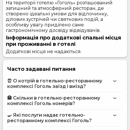
На території готелю «Гоголь» розташований
затишний та атмосферний ресторан, де
створено ідеальні умови для відпочинку,
ділових зустрічей чи святкових подій, а
особливу увагу приділено саме
гастрономічному досвіду відвідувачів.
Інформація про додаткові спальні місця
при проживанні в готелі
Додаткові місця не надаються.
Часто задавані питання
⏰ О котрій в готельно-ресторанному
комплексі Гоголь заїзд і виїзд?
🏨 Скільки в готельно-ресторанному
Більше інформації про Готельно-ресторанний
комплексі Гоголь номерів?
комплекс Гоголь
готельно-ресторанному комплексі Гоголь
🍳 Які послуги надає готельно-
ресторанному комплексі Гоголь?
на сайті
готельно-ресторанного комплексу Гоголь