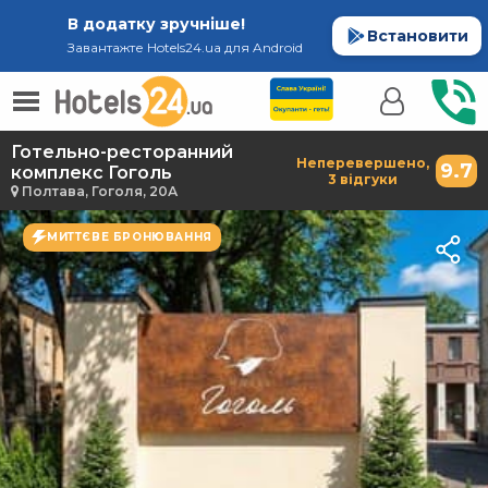
В додатку зручніше!
Встановити
Завантажте Hotels24.ua для Android
Готельно-ресторанний
Неперевершено,
9.7
комплекс Гоголь
3 відгуки
Полтава, Гоголя, 20А
МИТТЄВЕ БРОНЮВАННЯ