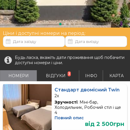
Ціни і доступні номери на період:
Будь ласка, вкажіть дати проживання щоб побачити
доступні номери і ціни.
3
НОМЕРИ
ВІДГУКИ
ІНФО
КАРТА
Стандарт двомісний Twin
2x
Зручності
: Міні-бар,
Холодильник, Робочий стіл і ще
4
Повний опис
від 2 500грн