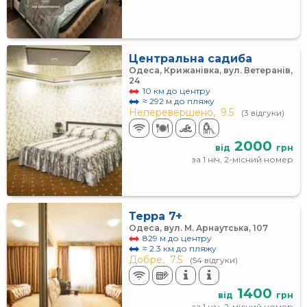
Центральна садиба
Одеса, Крижанівка, вул. Ветеранів,
24
10 км до центру
≈ 292 м до пляжу
Неперевершено,
9.5
(3 відгуки)
2000
від
грн
за 1 ніч, 2-місний номер
Терра 7+
Одеса, вул. М. Арнаутська, 107
829 м до центру
≈ 2.3 км до пляжу
Добре,
7.5
(54 відгуки)
1400
від
грн
за 1 ніч, 2-місний номер