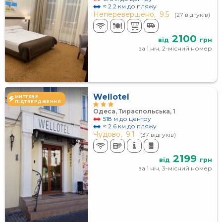
≈ 2.2 км до пляжу
Неперевершено,
9.5
(27 відгуків)
2100
від
грн
за 1 ніч, 2-місний номер
Wellotel
МИТТЄВЕ
ПІДТВЕРДЖЕННЯ
Одеса, Тираспольська, 1
518 м до центру
≈ 2.6 км до пляжу
Чудово,
9.1
(37 відгуків)
2199
від
грн
за 1 ніч, 3-місний номер