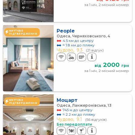
за 1 ніч, 2-місний номер
People
МИТТЄВЕ
ПІДТВЕРДЖЕННЯ
Одеса, Черняховського, 4
4.5 км до центру
≈ 1.8 км до пляжу
Чудово,
9.3
(21 відгук)
2000
від
грн
за 1 ніч, 2-місний номер
Моцарт
МИТТЄВЕ
ПІДТВЕРДЖЕННЯ
Одеса, Ланжеронівська, 13
745 м до центру
≈ 2.2 км до пляжу
Чудово,
9.1
(56 відгуків)
Без передоплати