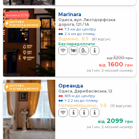
Marinara
знижка 50%
Одеса, вул. Люстдорфська
МИТТЄВЕ
дорога, 121 / 1A
ПІДТВЕРДЖЕННЯ
7.3 км до центру
2.4 км до пляжу
Відмінно,
8.9
(81 відгук)
Без передоплати
3200
від
грн
1600
від
грн
за 1 ніч, 2-місний номер
Ореанда
МИТТЄВЕ
ПІДТВЕРДЖЕННЯ
Одеса, Дерибасівська, 12
695 м до центру
≈ 2.2 км до пляжу
Неперевершено,
9.8
(13 відгуків)
2099
від
грн
за 1 ніч, 2-місний номер