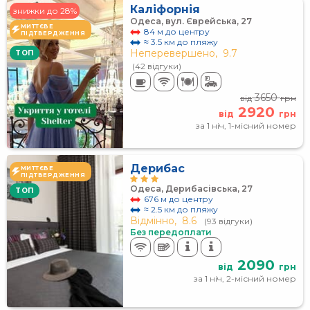
Каліфорнія
знижки до 28%
Одеса, вул. Єврейська, 27
МИТТЄВЕ
84 м до центру
ПІДТВЕРДЖЕННЯ
≈ 3.5 км до пляжу
Неперевершено,
9.7
TOП
(42 відгуки)
3650
від
грн
2920
від
грн
за 1 ніч, 1-місний номер
Дерибас
МИТТЄВЕ
ПІДТВЕРДЖЕННЯ
Одеса, Дерибасівська, 27
TOП
676 м до центру
≈ 2.5 км до пляжу
Відмінно,
8.6
(93 відгуки)
Без передоплати
2090
від
грн
за 1 ніч, 2-місний номер