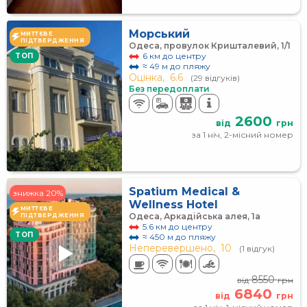
Морський
МИТТЄВЕ
ПІДТВЕРДЖЕННЯ
Одеса, провулок Кришталевий, 1/1
6 км до центру
TOП
≈ 49 м до пляжу
Оцінка,
6.6
(29 відгуків)
Без передоплати
2600
від
грн
за 1 ніч, 2-місний номер
Spatium Medical &
знижка 20%
Wellness Hotel
МИТТЄВЕ
Одеса, Аркадійська алея, 1а
ПІДТВЕРДЖЕННЯ
5.6 км до центру
TOП
≈ 450 м до пляжу
Неперевершено,
10
(1 відгук)
8550
від
грн
6840
від
грн