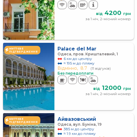
4200
від
грн
за 1 ніч, 2-місний номер
Palace del Mar
МИТТЄВЕ
ПІДТВЕРДЖЕННЯ
Одеса, пров. Кришталевий, 1
6 км до центру
≈ 195 м до пляжу
Відмінно,
8.7
(11 відгуків)
Без передоплати
12000
від
грн
за 1 ніч, 2-місний номер
Айвазовський
МИТТЄВЕ
ПІДТВЕРДЖЕННЯ
Одеса, вул. Буніна, 19
385 м до центру
≈ 1.9 км до пляжу