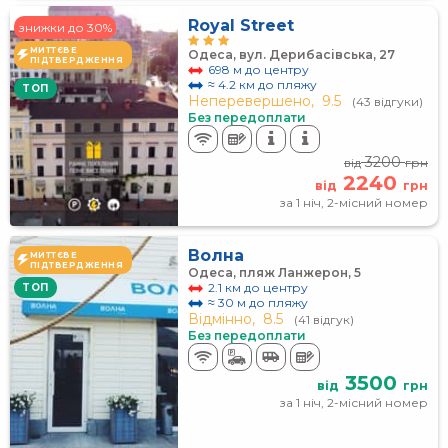
Royal Street
знижки до 30%
МИТТЄВЕ
Одеса, вул. Дерибасівська, 27
ПІДТВЕРДЖЕННЯ
698 м до центру
≈ 4.2 км до пляжу
TOП
Неперевершено,
9.5
(43 відгуки)
Без передоплати
3200
від
грн
2240
від
грн
за 1 ніч, 2-місний номер
Волна
МИТТЄВЕ
ПІДТВЕРДЖЕННЯ
Одеса, пляж Ланжерон, 5
2.1 км до центру
TOП
≈ 30 м до пляжу
Відмінно,
8.5
(41 відгук)
Без передоплати
3500
від
грн
за 1 ніч, 2-місний номер