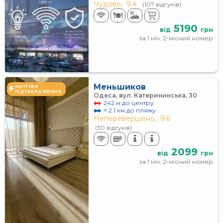
Чудово,
9.4
(107 відгуків)
5190
від
грн
за 1 ніч, 2-місний номер
Меньшиков
МИТТЄВЕ
ПІДТВЕРДЖЕННЯ
Одеса, вул. Катерининська, 30
242 м до центру
≈ 2.1 км до пляжу
Неперевершено,
9.6
(30 відгуків)
2099
від
грн
за 1 ніч, 2-місний номер