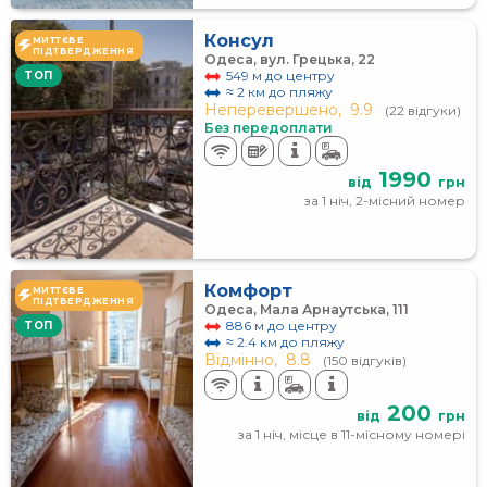
Консул
МИТТЄВЕ
ПІДТВЕРДЖЕННЯ
Одеса, вул. Грецька, 22
549 м до центру
TOП
≈ 2 км до пляжу
Неперевершено,
9.9
(22 відгуки)
Без передоплати
1990
від
грн
за 1 ніч, 2-місний номер
Комфорт
МИТТЄВЕ
ПІДТВЕРДЖЕННЯ
Одеса, Мала Арнаутська, 111
886 м до центру
TOП
≈ 2.4 км до пляжу
Відмінно,
8.8
(150 відгуків)
200
від
грн
за 1 ніч, місце в 11-місному номері