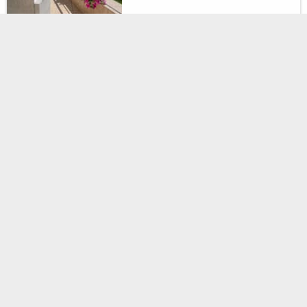
Odeska Astoria Arcadia
МИТТЄВЕ
ПІДТВЕРДЖЕННЯ
Hotel
Одеса, Валерія Самофалова, 16Б
6.3 км до центру
≈ 475 м до пляжу
Неперевершено,
9.8
(4 відгуки)
Без передоплати
11110
від
грн
за 1 ніч, 2-місний номер
Fusion
МИТТЄВЕ
ПІДТВЕРДЖЕННЯ
Одеса, провулок Санаторний, 6
3.9 км до центру
≈ 439 м до пляжу
Чудово,
9.4
(32 відгуки)
2500
від
грн
за 1 ніч, 2-місний номер