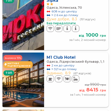
Зірка
TOП
Одеса, Успенська, 70
608 м до центру
≈ 2.6 км до пляжу
Дуже добре,
8.3
(191 відгук)
Без передоплати
1000
від
грн
за 1 ніч, 2-місний номер
M1 Club Hotel
знижка 15%
Одеса, Лідерсівський бульвар, 1, 1
МИТТЄВЕ
2 км до центру
ПІДТВЕРДЖЕННЯ
≈ 321 м до пляжу
Відмінно,
8.9
TOП
(67 відгуків)
9900
від
грн
8415
від
грн
за 1 ніч, 1-місний номер