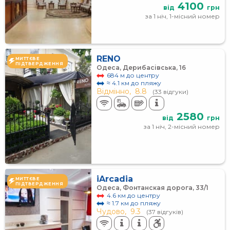
4100
від
грн
за 1 ніч, 1-місний номер
RENO
МИТТЄВЕ
ПІДТВЕРДЖЕННЯ
Одеса, Дерибасівська, 16
684 м до центру
≈ 4.1 км до пляжу
Відмінно,
8.8
(33 відгуки)
2580
від
грн
за 1 ніч, 2-місний номер
iArcadia
МИТТЄВЕ
ПІДТВЕРДЖЕННЯ
Одеса, Фонтанская дорога, 33/1
4.6 км до центру
≈ 1.7 км до пляжу
Чудово,
9.3
(37 відгуків)