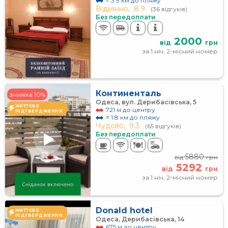
≈ 3.9 км до пляжу
Відмінно,
8.9
(36 відгуків)
Без передоплати
2000
від
грн
за 1 ніч, 2-місний номер
Континенталь
знижка 10%
Одеса, вул. Дерибасівська, 5
МИТТЄВЕ
721 м до центру
ПІДТВЕРДЖЕННЯ
≈ 1.8 км до пляжу
Чудово,
9.3
(65 відгуків)
Без передоплати
5880
від
грн
5292
від
грн
за 1 ніч, 2-місний номер
Donald hotel
МИТТЄВЕ
ПІДТВЕРДЖЕННЯ
Одеса, Дерибасівська, 14
675 м до центру