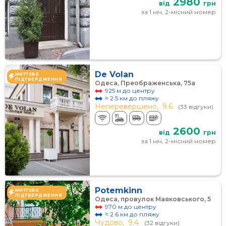
2980
від
грн
за 1 ніч, 2-місний номер
De Volan
МИТТЄВЕ
ПІДТВЕРДЖЕННЯ
Одеса, Преображенська, 75а
925 м до центру
≈ 2.5 км до пляжу
Неперевершено,
9.6
(33 відгуки)
2600
від
грн
за 1 ніч, 2-місний номер
Potemkinn
МИТТЄВЕ
ПІДТВЕРДЖЕННЯ
Одеса, провулок Маяковського, 5
970 м до центру
≈ 2.6 км до пляжу
Чудово,
9.4
(32 відгуки)