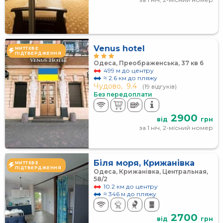
Venus hotel
МИТТЄВЕ
ПІДТВЕРДЖЕННЯ
Одеса, Преображенська, 37 кв 6
499 м до центру
≈ 2.6 км до пляжу
Чудово,
9.4
(19 відгуків)
Без передоплати
2900
від
грн
за 1 ніч, 2-місний номер
Біля моря, Крижанівка
МИТТЄВЕ
ПІДТВЕРДЖЕННЯ
Одеса, Крижанівка, Центральная,
58/2
10.2 км до центру
≈ 346 м до пляжу
2700
від
грн