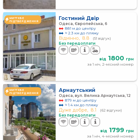
Гостиний Двір
МИТТЄВЕ
ПІДТВЕРДЖЕННЯ
Одеса, Європейська, 6
881 м до центру
≈ 2.3 км до пляжу
Відмінно,
8.8
(51 відгук)
Без передоплати
1800
від
грн
за 1 ніч, 2-місний номер
Арнаутський
МИТТЄВЕ
ПІДТВЕРДЖЕННЯ
Одеса, вул. Велика Арнаутська, 12
879 м до центру
≈ 1.4 км до пляжу
Дуже добре,
8.1
(62 відгуки)
Без передоплати
1799
від
грн
за 1 ніч, 4-місний номер