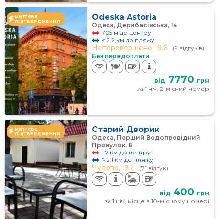
Odeska Astoria
МИТТЄВЕ
ПІДТВЕРДЖЕННЯ
Одеса, Дерибасівська, 14
705 м до центру
≈ 2.2 км до пляжу
Неперевершено,
9.6
(9 відгуків)
Без передоплати
7770
від
грн
за 1 ніч, 2-місний номер
Старий Дворик
МИТТЄВЕ
ПІДТВЕРДЖЕННЯ
Одеса, Перший Водопровідний
Провулок, 8
1.7 км до центру
≈ 2.1 км до пляжу
Чудово,
9.2
(71 відгук)
400
від
грн
за 1 ніч, місце в 10-місному номері