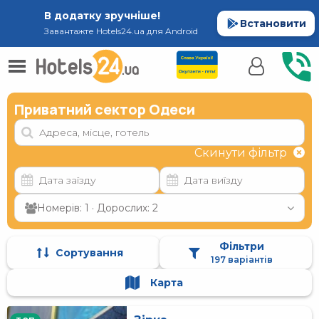
В додатку зручніше!
Встановити
Завантажте Hotels24.ua для Android
Приватний сектор Одеси
Скинути фільтр
Номерів: 1 · Дорослих: 2
Фільтри
Сортування
197 варіантів
Карта