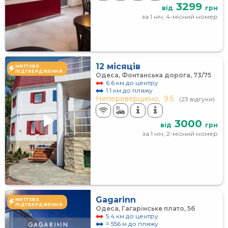
3299
від
грн
за 1 ніч, 4-місний номер
12 місяців
МИТТЄВЕ
ПІДТВЕРДЖЕННЯ
Одеса, Фонтанська дорога, 73/75
6.6 км до центру
1.1 км до пляжу
Неперевершено,
9.5
(23 відгуки)
3000
від
грн
за 1 ніч, 2-місний номер
Gagarinn
МИТТЄВЕ
ПІДТВЕРДЖЕННЯ
Одеса, Гагарінське плато, 5б
5.4 км до центру
≈ 556 м до пляжу