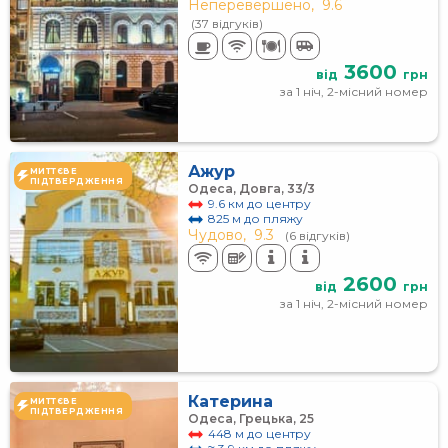
Неперевершено,
9.6
(37 відгуків)
3600
від
грн
за 1 ніч, 2-місний номер
Ажур
МИТТЄВЕ
ПІДТВЕРДЖЕННЯ
Одеса, Довга, 33/3
9.6 км до центру
825 м до пляжу
Чудово,
9.3
(6 відгуків)
2600
від
грн
за 1 ніч, 2-місний номер
Катерина
МИТТЄВЕ
ПІДТВЕРДЖЕННЯ
Одеса, Грецька, 25
448 м до центру