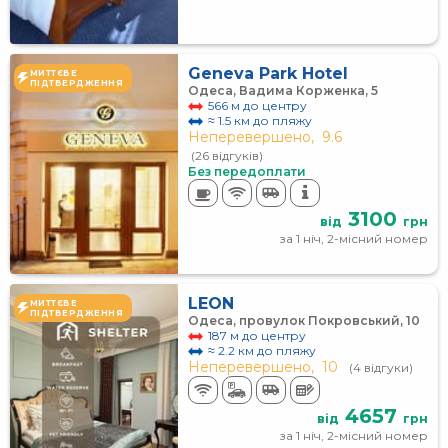
Geneva Park Hotel
МИТТЄВЕ
ПІДТВЕРДЖЕННЯ
Одеса, Вадима Корженка, 5
566 м до центру
≈ 1.5 км до пляжу
Неперевершено,
9.6
(26 відгуків)
Без передоплати
3100
від
грн
за 1 ніч, 2-місний номер
LEON
МИТТЄВЕ
ПІДТВЕРДЖЕННЯ
Одеса, провулок Покровський, 10
187 м до центру
≈ 2.2 км до пляжу
Неперевершено,
10
(4 відгуки)
4657
від
грн
за 1 ніч, 2-місний номер