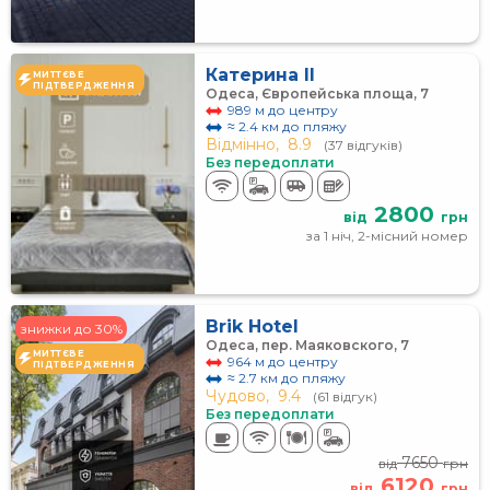
Катерина II
МИТТЄВЕ
ПІДТВЕРДЖЕННЯ
Одеса, Європейська площа, 7
989 м до центру
≈ 2.4 км до пляжу
Відмінно,
8.9
(37 відгуків)
Без передоплати
2800
від
грн
за 1 ніч, 2-місний номер
Brik Hotel
знижки до 30%
Одеса, пер. Маяковского, 7
МИТТЄВЕ
964 м до центру
ПІДТВЕРДЖЕННЯ
≈ 2.7 км до пляжу
Чудово,
9.4
(61 відгук)
Без передоплати
7650
від
грн
6120
від
грн