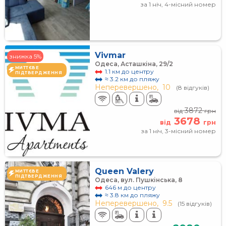
за 1 ніч, 4-місний номер
Vivmar
знижка 5%
Одеса, Асташкіна, 29/2
МИТТЄВЕ
1.1 км до центру
ПІДТВЕРДЖЕННЯ
≈ 3.2 км до пляжу
Неперевершено,
10
(8 відгуків)
3872
від
грн
3678
від
грн
за 1 ніч, 3-місний номер
Queen Valery
МИТТЄВЕ
ПІДТВЕРДЖЕННЯ
Одеса, вул. Пушкінська, 8
646 м до центру
≈ 3.8 км до пляжу
Неперевершено,
9.5
(15 відгуків)