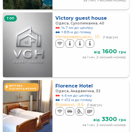
за 1 ніч, 1-місний номер
Victory guest house
TOП
Одеса, Сухолиманна, 40
14.7 км до центру
≈ 815 м до пляжу
Неперевершено,
10
(1 відгук)
1600
від
грн
за 1 ніч, 2-місний номер
Florence Hotel
МИТТЄВЕ
ПІДТВЕРДЖЕННЯ
Одеса, Академічна, 32
4.6 км до центру
≈ 472 м до пляжу
Відмінно,
8.6
(1 відгук)
3300
від
грн
за 1 ніч, 2-місний номер