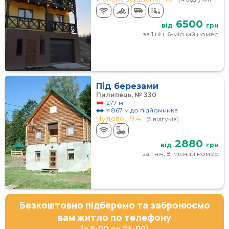
6500
від
грн
за 1 ніч, 6-місний номер
Під березами
Пилипець, № 330
277 м
≈ 867 м до підйомника
Чудово,
9.4
(5 відгуків)
2880
від
грн
за 1 ніч, 8-місний номер
Безкоштовно підберемо та забронюємо
вам житло по телефону
(з 8:00 до 24:00)