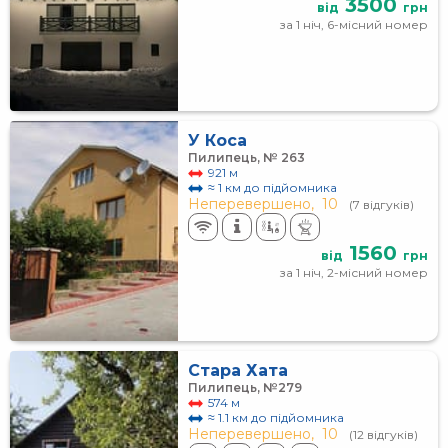
3500
від
грн
за 1 ніч, 6-місний номер
У Коса
Пилипець, № 263
921 м
≈ 1 км до підйомника
Неперевершено,
10
(7 відгуків)
1560
від
грн
за 1 ніч, 2-місний номер
Стара Хата
Пилипець, №279
574 м
≈ 1.1 км до підйомника
Неперевершено,
10
(12 відгуків)