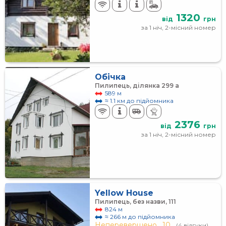
1320
від
грн
за 1 ніч, 2-місний номер
Обічка
Пилипець, ділянка 299 а
589 м
≈ 1.1 км до підйомника
2376
від
грн
за 1 ніч, 2-місний номер
Yellow House
Пилипець, без назви, 111
824 м
≈ 266 м до підйомника
Неперевершено,
10
(4 відгуки)