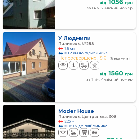
1056
від
грн
за 1 ніч, 2-місний номер
У Людмили
Пилипець, №298
1.6 км
≈ 1.2 км до підйомника
Неперевершено,
9.6
(6 відгуків)
1560
від
грн
за 1 ніч, 4-місний номер
Moder House
Пилипець, Центральна, 308
225 м
≈ 881 м до підйомника