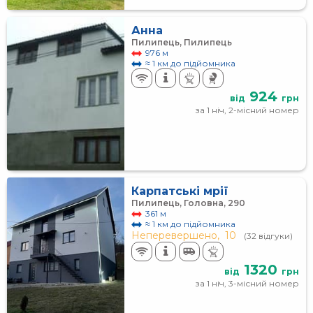
Анна
Пилипець, Пилипець
976 м
≈ 1 км до підйомника
924
від
грн
за 1 ніч, 2-місний номер
Карпатські мрії
Пилипець, Головна, 290
361 м
≈ 1 км до підйомника
Неперевершено,
10
(32 відгуки)
1320
від
грн
за 1 ніч, 3-місний номер