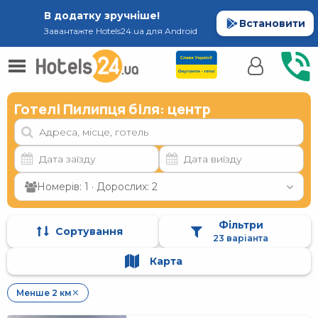
В додатку зручніше!
Встановити
Завантажте Hotels24.ua для Android
Готелі Пилипця біля: центр
Номерів: 1 · Дорослих: 2
Фільтри
Сортування
23 варіанта
Карта
Менше 2 км
✕