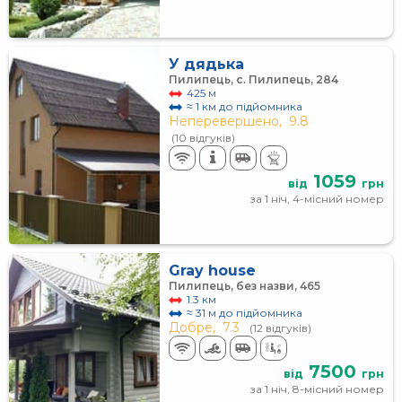
У дядька
Пилипець, с. Пилипець, 284
425 м
≈ 1 км до підйомника
Неперевершено,
9.8
(10 відгуків)
1059
від
грн
за 1 ніч, 4-місний номер
Gray house
Пилипець, без назви, 465
1.3 км
≈ 31 м до підйомника
Добре,
7.3
(12 відгуків)
7500
від
грн
за 1 ніч, 8-місний номер