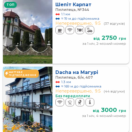
Шепіт Карпат
TOП
Пилипець, №344
1.1 км
≈ 19 м до підйомника
Неперевершено,
9.5
(37 відгуків)
2750
від
грн
за 1 ніч, 2-місний номер
Dacha на Магурі
МИТТЄВЕ
ПІДТВЕРДЖЕННЯ
Пилипець, б/н, 407
1.3 км
≈ 169 м до підйомника
Неперевершено,
9.5
(44 відгуки)
Без передоплати
3000
від
грн
за 1 ніч, 4-місний номер