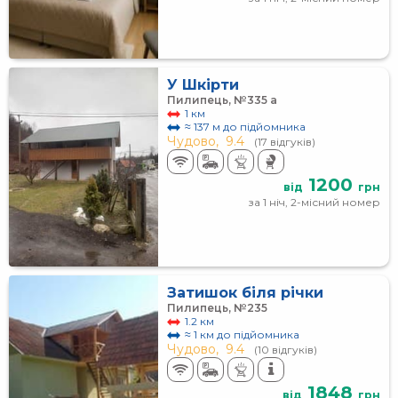
У Шкірти
Пилипець, №335 а
1 км
≈ 137 м до підйомника
Чудово,
9.4
(17 відгуків)
1200
від
грн
за 1 ніч, 2-місний номер
Затишок біля річки
Пилипець, №235
1.2 км
≈ 1 км до підйомника
Чудово,
9.4
(10 відгуків)
1848
від
грн