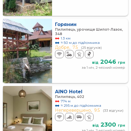
Горянин
Пилипець, урочище Шипот-Лазок,
348
1.3 км
≈ 50 м до підйомника
Добре,
7.5
(25 відгуків)
2046
від
грн
за 1 ніч, 2-місний номер
AINO Hotel
Пилипець, 402
774 м
≈ 295 м до підйомника
Неперевершено,
9.5
(33 відгуки)
2300
від
грн
за 1 ніч, 2-місний номер