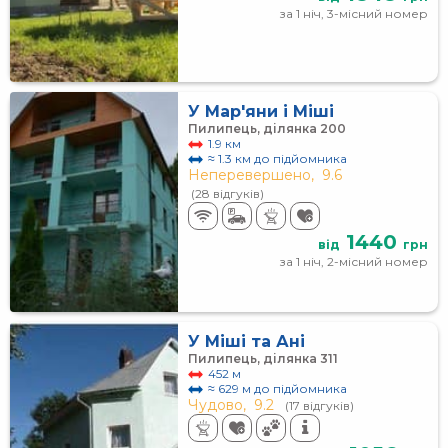
за 1 ніч, 3-місний номер
У Мар'яни і Міші
Пилипець, ділянка 200
1.9 км
≈ 1.3 км до підйомника
Неперевершено,
9.6
(28 відгуків)
1440
від
грн
за 1 ніч, 2-місний номер
У Міші та Ані
Пилипець, ділянка 311
452 м
≈ 629 м до підйомника
Чудово,
9.2
(17 відгуків)