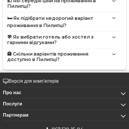
💵 Які середні ціни на проживання в
Пилипці?
🛏️ Як підібрати недорогий варіант
проживання в Пилипці?
💬 Як вибрати готель або хостел з
гарними відгуками?
🏨 Скільки варіантів проживання
доступно в Пилипці?
Версія для комп'ютерів
Про нас
Послуги
Про компанію
Партнерам
Для бізнес-клієнтів
Конфіденційність
Для готелів
Бронювання для груп
Публічна оферта