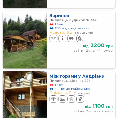
Заринок
Пилипець, будинок № 342
1.6 км
≈ 25 м до підйомника
Чудово,
9.2
(15 відгуків)
2200
від
грн
за 1 ніч, 2-місний номер
Між горами у Андріани
Пилипець, ділянка 221
1.5 км
≈ 1.1 км до підйомника
Оцінка,
4.7
(3 відгуки)
1100
від
грн
за 1 ніч, 2-місний номер