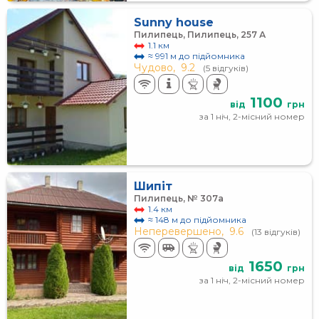
Sunny house
Пилипець, Пилипець, 257 А
1.1 км
≈ 991 м до підйомника
Чудово,
9.2
(5 відгуків)
1100
від
грн
за 1 ніч, 2-місний номер
Шипіт
Пилипець, № 307а
1.4 км
≈ 148 м до підйомника
Неперевершено,
9.6
(13 відгуків)
1650
від
грн
за 1 ніч, 2-місний номер