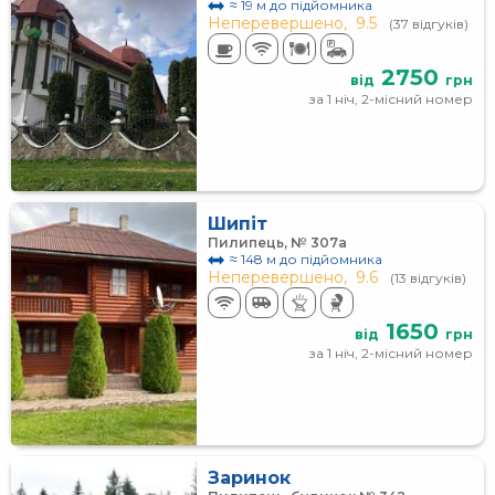
≈ 19 м до підйомника
Неперевершено,
9.5
(37 відгуків)
2750
від
грн
за 1 ніч, 2-місний номер
Шипіт
Пилипець, № 307а
≈ 148 м до підйомника
Неперевершено,
9.6
(13 відгуків)
1650
від
грн
за 1 ніч, 2-місний номер
Заринок