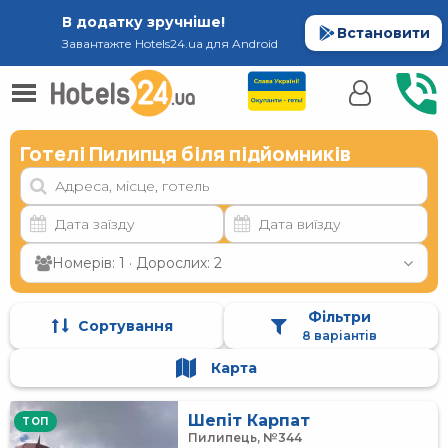
В додатку зручніше!
Встановити
Завантажте Hotels24.ua для Android
Готелі Пилипця біля підйомників
Номерів: 1 · Дорослих: 2
Фільтри
Сортування
8 варіантів
Карта
Шепіт Карпат
TOП
Пилипець, №344