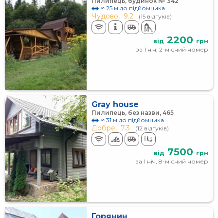
Пилипець, будинок № 342
≈ 25 м до підйомника
Чудово,
9.2
(15 відгуків)
2200
від
грн
за 1 ніч, 2-місний номер
Gray house
Пилипець, без назви, 465
≈ 31 м до підйомника
Добре,
7.3
(12 відгуків)
7500
від
грн
за 1 ніч, 8-місний номер
Горянин