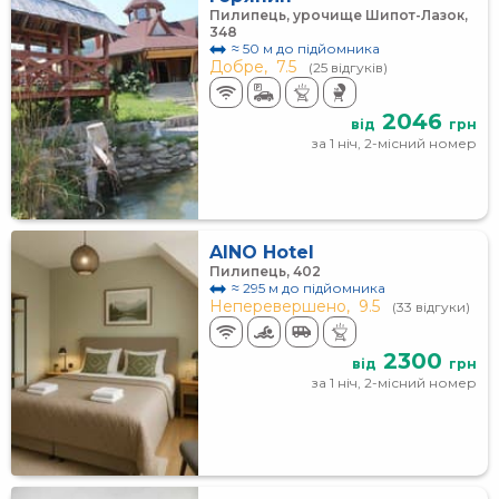
Пилипець, урочище Шипот-Лазок,
348
≈ 50 м до підйомника
Добре,
7.5
(25 відгуків)
2046
від
грн
за 1 ніч, 2-місний номер
AINO Hotel
Пилипець, 402
≈ 295 м до підйомника
Неперевершено,
9.5
(33 відгуки)
2300
від
грн
за 1 ніч, 2-місний номер