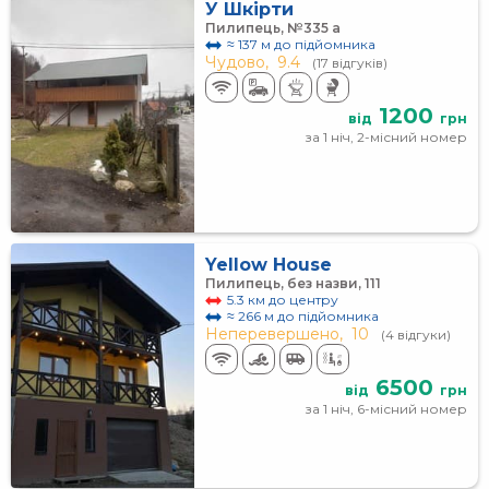
У Шкірти
Пилипець, №335 а
≈ 137 м до підйомника
Чудово,
9.4
(17 відгуків)
1200
від
грн
за 1 ніч, 2-місний номер
Yellow House
Пилипець, без назви, 111
5.3 км до центру
≈ 266 м до підйомника
Неперевершено,
10
(4 відгуки)
6500
від
грн
за 1 ніч, 6-місний номер