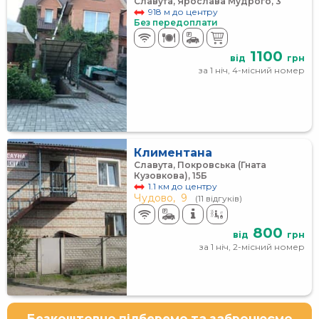
Славута, Ярослава Мудрого, 3
918 м до центру
Без передоплати
1100
від
грн
за 1 ніч, 4-місний номер
Климентана
Славута, Покровська (Гната
Кузовкова), 15Б
1.1 км до центру
Чудово,
9
(11 відгуків)
800
від
грн
за 1 ніч, 2-місний номер
Безкоштовно підберемо та забронюємо