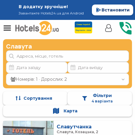
В додатку зручніше!
Встановити
Завантажте Hotels24.ua для Android
Славута
Номерів: 1 · Дорослих: 2
Фільтри
Сортування
4 варіанта
Карта
Славутчанка
Славута, Козацька, 2