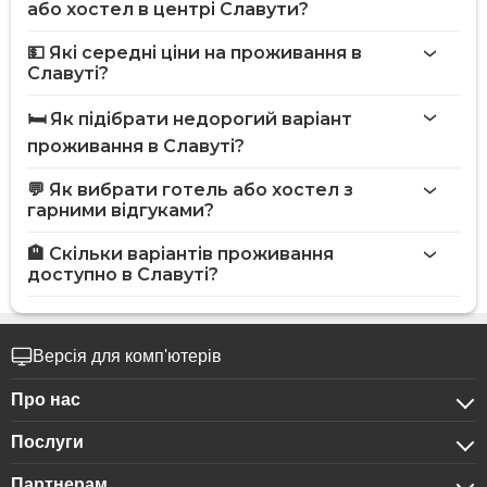
або хостел в центрі Славути?
💵 Які середні ціни на проживання в
Славуті?
🛏️ Як підібрати недорогий варіант
проживання в Славуті?
💬 Як вибрати готель або хостел з
гарними відгуками?
🏨 Скільки варіантів проживання
доступно в Славуті?
Версія для комп'ютерів
Про нас
Послуги
Про компанію
Партнерам
Для бізнес-клієнтів
Конфіденційність