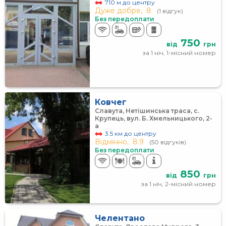
710 м до центру
Дуже добре,
8
(1 відгук)
Без передоплати
750
від
грн
за 1 ніч, 1-місний номер
Ковчег
Славута, Нетішинська траса, с.
Крупець, вул. Б. Хмельницького, 2-
а
3.5 км до центру
Відмінно,
8.9
(50 відгуків)
Без передоплати
850
від
грн
за 1 ніч, 2-місний номер
Челентано