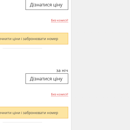
Без комісії!
очнити ціни і забронювати номер
за ніч
Без комісії!
очнити ціни і забронювати номер