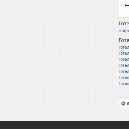

Готе
4 зір
Готе
Готе
Готел
Готе
Готе
Готе
Готе
Готе
В