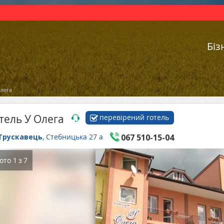
Біз
Олега
тель У Олега
перевірений готель
Трускавець
, Стебницька 27 а
067 510-15-04
ото
1
з
7