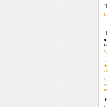
П
З
П
Д
т
Р
Ч
р
Р
т
д
І