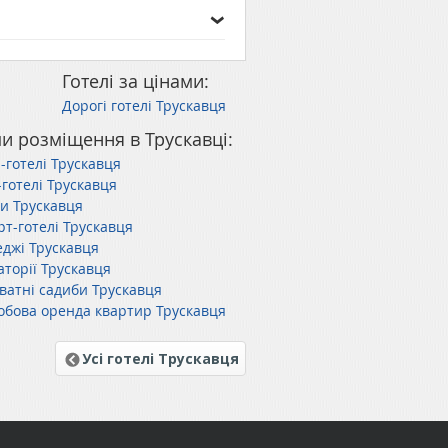
Готелі за цінами:
Дорогі готелі Трускавця
и розміщення в Трускавці:
-готелі Трускавця
-готелі Трускавця
ли Трускавця
рт-готелі Трускавця
еджі Трускавця
аторії Трускавця
ватні садиби Трускавця
обова оренда квартир Трускавця
Усі готелі Трускавця