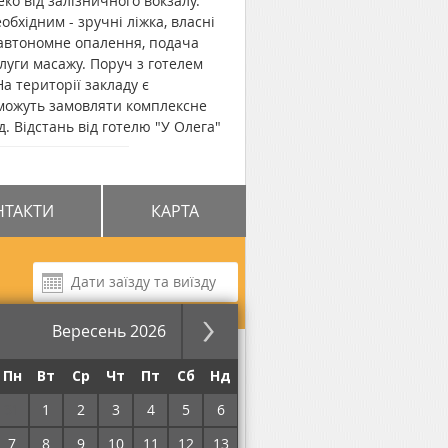
ко від залізничного вокзалу.
бхідним - зручні ліжка, власні
є автономне опалення, подача
луги масажу. Поруч з готелем
а території закладу є
 можуть замовляти комплексне
 Відстань від готелю "У Олега"
зал Трускавця розміщений за 300
НТАКТИ
КАРТА
Вересень 2026
за ніч
Пн
Вт
Ср
Чт
Пт
Сб
Нд
31
1
2
3
4
5
6
7
8
9
10
11
12
13