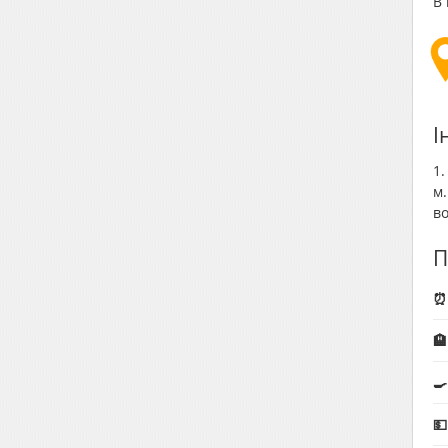
В 
І
1.
м.
во
П
⏰ 
🏨
🍳
