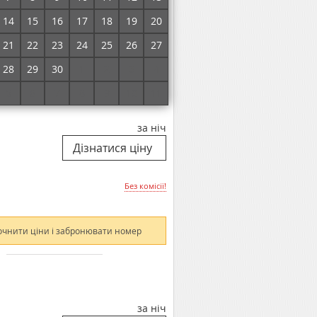
Без комісії!
14
15
16
17
18
19
20
21
22
23
24
25
26
27
очнити ціни і забронювати номер
28
29
30
1
2
3
4
5
6
7
8
9
10
11
за ніч
Без комісії!
очнити ціни і забронювати номер
за ніч