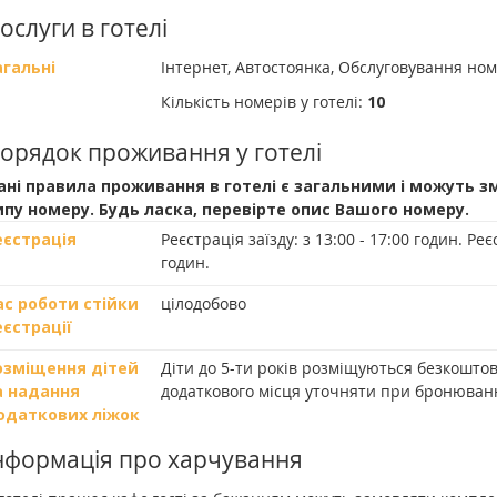
ослуги в готелі
агальні
Інтернет, Автостоянка, Обслуговування но
Кількість номерів у готелі:
10
орядок проживання у готелі
ані правила проживання в готелі є загальними і можуть з
ипу номеру. Будь ласка, перевірте опис Вашого номеру.
еєстрація
Реєстрація заїзду:
з 13:00 - 17:00 годин.
Реєс
годин.
ас роботи стійки
цілодобово
еєстрації
озміщення дітей
Діти до 5-ти років розміщуються безкоштов
а надання
додаткового місця уточняти при бронюванн
одаткових ліжок
нформація про харчування