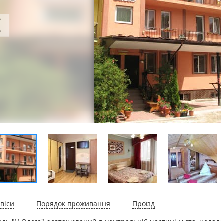
віси
Порядок проживання
Проїзд