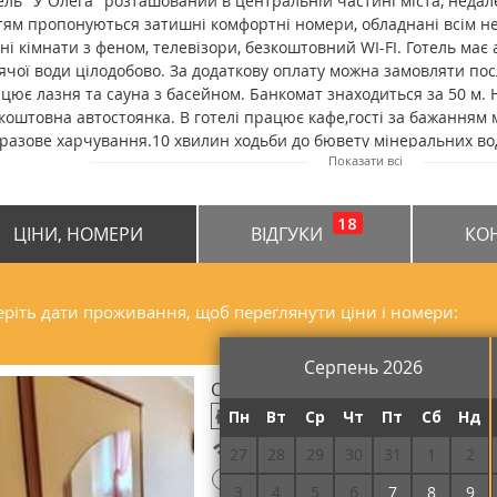
ель "У Олега" розташований в центральній частині міста, недале
тям пропонуються затишні комфортні номери, обладнані всім нео
ні кімнати з феном, телевізори, безкоштовний WI-FI. Готель ма
ячої води цілодобово. За додаткову оплату можна замовляти пос
цює лазня та сауна з басейном. Банкомат знаходиться за 50 м. Н
коштовна автостоянка. В готелі працює кафе,гості за бажанням
разове харчування.10 хвилин ходьби до бювету мінеральних вод.
Показати всі
залізничного вокзалу Львова становить 80 км. Залізничний вок
рів звідси.
18
ЦІНИ, НОМЕРИ
ВІДГУКИ
КО
ріть дати проживання, щоб переглянути ціни і номери:
Серпень 2026
Стандарт одномісний
Пн
Вт
Ср
Чт
Пт
Сб
Нд
Безкоштовний Wi-Fi
27
28
29
30
31
1
2
!
Потрібна передоплата
3
4
5
6
7
8
9