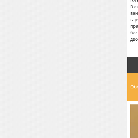
Гот
Гос
ван
гар
пра
без
дво
до 
мет
Обе