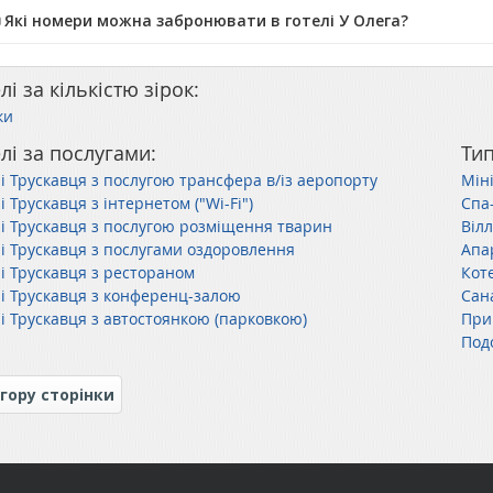
️ Які номери можна забронювати в готелі У Олега?
лі за кількістю зірок:
ки
лі за послугами:
Тип
лі Трускавця з послугою трансфера в/із аеропорту
Міні
і Трускавця з інтернетом ("Wi-Fi")
Спа
лі Трускавця з послугою розміщення тварин
Віл
лі Трускавця з послугами оздоровлення
Апа
лі Трускавця з рестораном
Кот
лі Трускавця з конференц-залою
Сан
лі Трускавця з автостоянкою (парковкою)
При
Под
гору сторінки