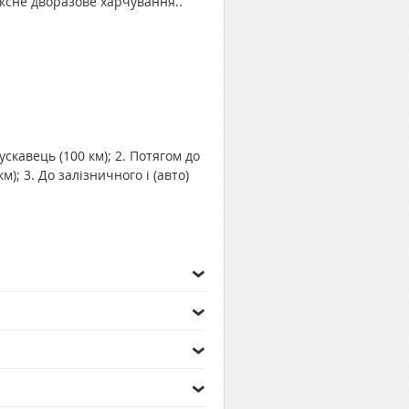
ксне дворазове харчування..
ускавець (100 км); 2. Потягом до
); 3. До залізничного і (авто)