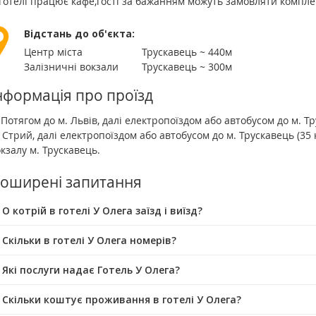
готелі працює кафе,гості за бажанням можуть замовляти компле
Відстань до об'єкта:
Центр міста
Трускавець ~ 440м
Залізничні вокзали
Трускавець ~ 300м
нформація про проїзд
 Потягом до м. Львів, далі електропоїздом або автобусом до м. Тр
 Стрий, далі електропоїздом або автобусом до м. Трускавець (35 км
кзалу м. Трускавець.
оширені запитання
О котрій в готелі У Олега заїзд і виїзд?
 Скільки в готелі У Олега номерів?
 Які послуги надає Готель У Олега?
 Скільки коштує проживання в готелі У Олега?