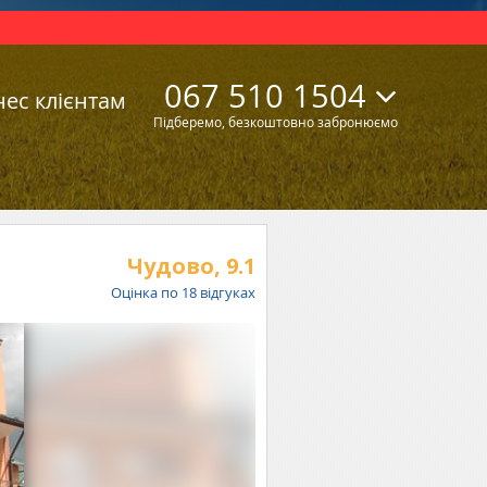
067 510 1504
нес клієнтам
Підберемо, безкоштовно забронюємо
Чудово,
9.1
Оцінка по
18
відгуках