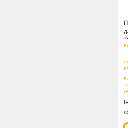
П
Д
т
Р
Ч
р
Р
т
д
І
Ко