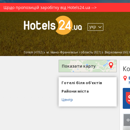
Щодо пропозицій заробітку від Hotels24.ua -->
укр
Готелі
(4782)
м. Івано-Франківськ і область
(827)
Верховина
(66)
Показати карту
Ко
Готелі біля об'єктів
Райони міста
Центр
Ф