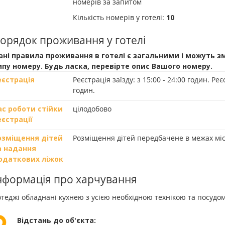
номерів за запитом
Кількість номерів у готелі:
10
орядок проживання у готелі
ані правила проживання в готелі є загальними і можуть з
ипу номеру. Будь ласка, перевірте опис Вашого номеру.
еєстрація
Реєстрація заїзду:
з 15:00 - 24:00 годин.
Реєс
годин.
ас роботи стійки
цілодобово
еєстрації
озміщення дітей
Розміщення дітей передбачене в межах міст
а надання
одаткових ліжок
нформація про харчування
теджі обладнані кухнею з усією необхідною технікою та посудом
Відстань до об'єкта: