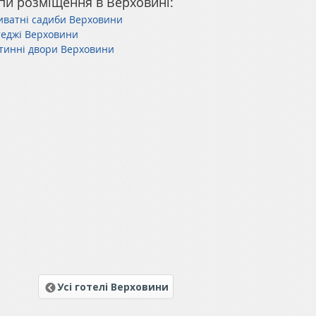
пи розміщення в Верховині:
иватні садиби Верховини
теджі Верховини
стинні двори Верховини
Усі готелі Верховини