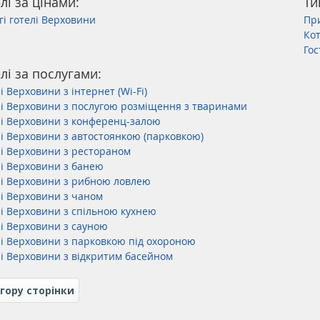
лі за цінами:
Ти
гі готелі Верховини
Пр
Ко
Го
лі за послугами:
і Верховини з інтернет (Wi-Fi)
лі Верховини з послугою розміщення з тваринами
лі Верховини з конференц-залою
лі Верховини з автостоянкою (парковкою)
лі Верховини з рестораном
лі Верховини з банею
лі Верховини з рибною ловлею
лі Верховини з чаном
лі Верховини з спільною кухнею
лі Верховини з сауною
лі Верховини з парковкою під охороною
лі Верховини з відкритим басейном
гору сторінки