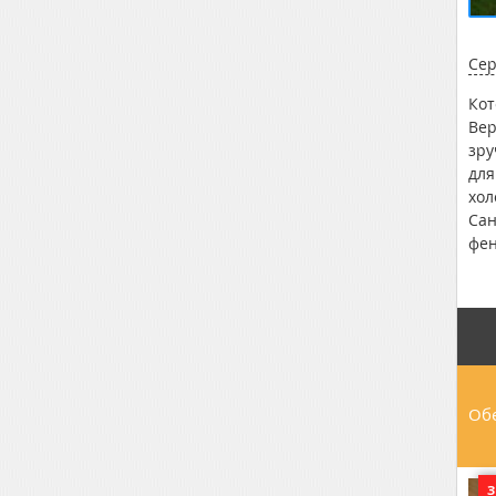
Сер
Кот
Вер
зру
для
хол
Сан
фен
арх
пов
ене
з а
та 
авт
Обе