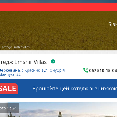
Біз
Котедж Emshir Villas
тедж Emshir Villas
Верховина
, с.Красник, вул. Онуфрія
067 510-15-04
Манчука, 22
Бронюйте цей котедж зі знижкою
ото
1
з
24