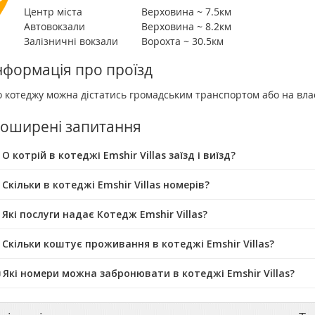
Центр міста
Верховина ~ 7.5км
Автовокзали
Верховина ~ 8.2км
Залізничні вокзали
Ворохта ~ 30.5км
нформація про проїзд
 котеджу можна дістатись громадським транспортом або на вла
оширені запитання
О котрій в котеджі Emshir Villas заїзд і виїзд?
 Скільки в котеджі Emshir Villas номерів?
 Які послуги надає Котедж Emshir Villas?
 Скільки коштує проживання в котеджі Emshir Villas?
️ Які номери можна забронювати в котеджі Emshir Villas?