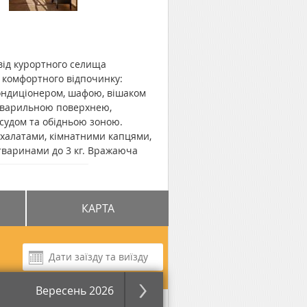
 від курортного селища
я комфортного відпочинку:
кондиціонером, шафою, вішаком
на варильною поверхнею,
судом та обідньою зоною.
халатами, кімнатними капцями,
варинами до 3 кг. Вражаюча
сто на котеджний комплекс, а на
відновити сили та наповнитися
панорамне SPA, затишний ресторан
КАРТА
н на терасі, відкриті лаунж-зони
ь від котеджу "Emshir Villas" до
хта" - 30,5 км.
Вересень 2026