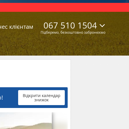
067 510 1504
нес клієнтам
Підберемо, безкоштовно забронюємо
Відкрити календар
!
знижок