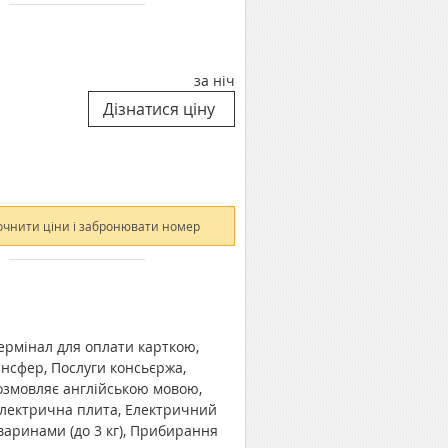
за ніч
очнити ціни і забронювати номер
Термінал для оплати карткою,
ансфер, Послуги консьєржа,
змовляє англійською мовою,
 електрична плита, Електричний
варинами (до 3 кг), Прибирання