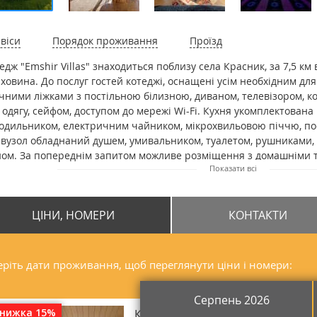
віси
Порядок проживання
Проїзд
едж "Emshir Villas" знаходиться поблизу села Красник, за 7,5 км
ховина. До послуг гостей котеджі, оснащені усім необхідним дл
чними ліжками з постільною білизною, диваном, телевізором, 
 одягу, сейфом, доступом до мережі Wi-Fi. Кухня укомплектова
одильником, електричним чайником, мікрохвильовою піччю, по
вузол обладнаний душем, умивальником, туалетом, рушниками, 
ом. За попереднім запитом можливе розміщення з домашніми т
Показати всі
ітектура та стиль з мотивами Балі, перетворюють Emshir не про
ноцінний ретрит-центр. Тут гості зможуть перезавантажитися, 
ргією гір. Для максимально якісного відпочинку передбачені 
ЦІНИ, НОМЕРИ
КОНТАКТИ
вторською кухнею, унікальний простір для медитацій, власний ча
неймовірні краєвиди на Вухатий Камінь, Смотрич і Шпиці. Відстан
останції "Верховина" складає 8,2 км, до залізничної станції "Воро
ріть дати проживання, щоб переглянути ціни і номери:
Серпень 2026
знижка 15%
Котедж двомісний SURI