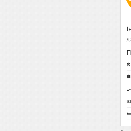
І
До
П
⏰ 
🏨
🍳

