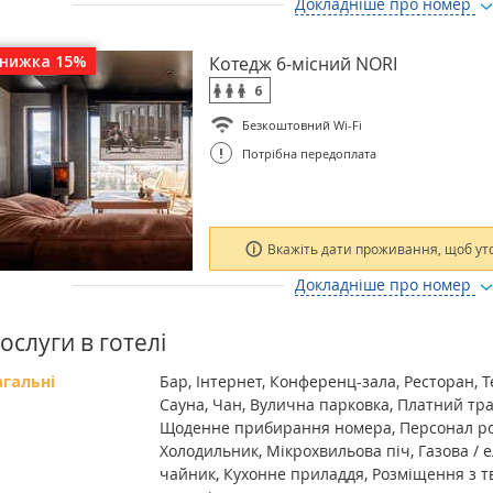
Докладніше про номер
знижка 15%
Котедж 6-місний NORI
6
Безкоштовний Wi-Fi
!
Потрібна передоплата
Вкажіть дати проживання, щоб ут
Докладніше про номер
ослуги в готелі
агальні
Бар, Інтернет, Конференц-зала, Ресторан, 
Сауна, Чан, Вулична парковка, Платний тр
Щоденне прибирання номера, Персонал ро
Холодильник, Мікрохвильова піч, Газова /
чайник, Кухонне приладдя, Розміщення з т