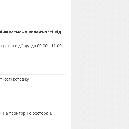
мінюватись у залежності від
трація від'їзду:
до 00:00 - 11:00
кості котеджу.
. На території є ресторан.