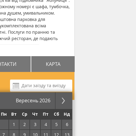
,4 км від підйомника "Яблуниця".
ожному номері є шафа, тумбочка,
ана душем, умивальником.
коштовна парковка для
а укомплектована всіма
тні. Послуги по пранню та
ижчий ресторан, де подають
аль" від автовокзалу в Ворохті -
в Івано-Франківську - 87,1 км.
НТАКТИ
КАРТА
Вересень 2026
за ніч
Пн
Вт
Ср
Чт
Пт
Сб
Нд
31
1
2
3
4
5
6
7
8
9
10
11
12
13