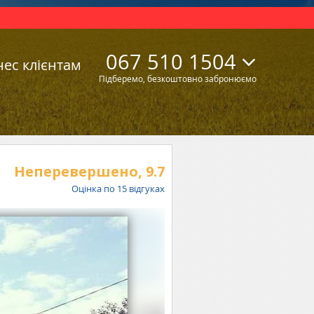
067 510 1504
нес клієнтам
Підберемо, безкоштовно забронюємо
Неперевершено,
9.7
Оцінка по
15
відгуках