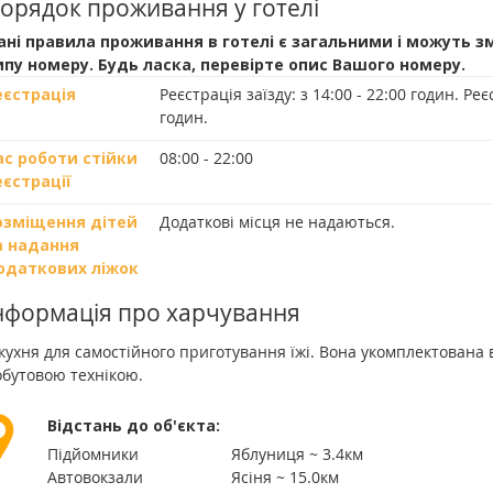
орядок проживання у готелі
ані правила проживання в готелі є загальними і можуть з
ипу номеру. Будь ласка, перевірте опис Вашого номеру.
еєстрація
Реєстрація заїзду:
з 14:00 - 22:00 годин.
Реєс
годин.
ас роботи стійки
08:00 - 22:00
еєстрації
озміщення дітей
Додаткові місця не надаються.
а надання
одаткових ліжок
нформація про харчування
кухня для самостійного приготування їжі. Вона укомплектована
обутовою технікою.
Відстань до об'єкта:
Підйомники
Яблуниця ~ 3.4км
Автовокзали
Ясіня ~ 15.0км