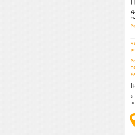
П
Д
т
Р
Ч
р
Р
т
д
І
Є 
п