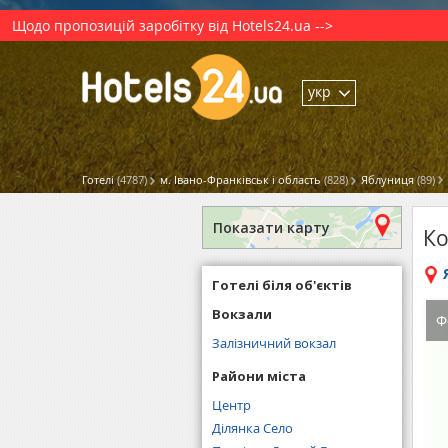
Щодо пропозицій заробітку від Hotels24.ua -->
укр
Готелі
(4787)
м. Івано-Франківськ і область
(828)
Яблуниця
(89)
Показати карту
Ко
Готелі біля об'єктів
Вокзали
Ф
Залізничний вокзал
Райони міста
Центр
Ділянка Село