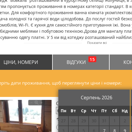
едж "Вовкаль" розташований в курортному селищі Яблуниця, в 3
тям пропонується проживання в номерах категорії стандарт. В к
етки. Для комфортного проживання ванна кімната укомплектов
ача холодної та гарячої води цілодобова. До послуг гостей без
омобілів, Wi-Fi. Є кухня для самостійного приготування їжі. Вон
бхідними меблями і побутовою технікою.Дрова для мангалу пла
суванню одягу платні. У 5 км від котеджу розташований найбл
Показати всі
ави української та закарпатської кухні. Відстань до котеджу "Вовк
1 км; від залізничного вокзалу в Ворохті - 17,1 км; від аеропорту 
15
ЦІНИ, НОМЕРИ
ВІДГУКИ
КО
ріть дати проживання, щоб переглянути ціни і номери:
Серпень 2026
Стандарт тримісний
Пн
Вт
Ср
Чт
Пт
Сб
Нд
Безкоштовний Wi-Fi
27
28
29
30
31
1
2
!
Потрібна передоплата
3
4
5
6
7
8
9