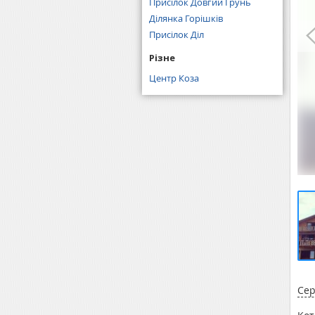
Присілок Довгий Грунь
Ділянка Горішків
Присілок Діл
Різне
Центр Коза
Сер