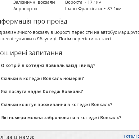
Залізничні вокзали
Ворохта ~ 17.1км
Аеропорти
Івано-Франківськ ~ 87.1км
нформація про проїзд
д залізничного вокзалу в Ворохті пересісти на автобус маршрут
нцевої зупинки в Яблуниці. Потім пересісти на таксі.
оширені запитання
О котрій в котеджі Вовкаль заїзд і виїзд?
 Скільки в котеджі Вовкаль номерів?
 Які послуги надає Котедж Вовкаль?
 Скільки коштує проживання в котеджі Вовкаль?
️ Які номери можна забронювати в котеджі Вовкаль?
лі за цінами:
Готелі