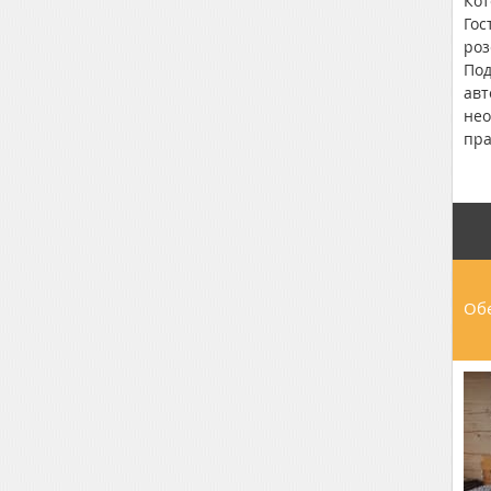
Кот
Гос
роз
Под
авт
нео
пра
стр
15,
Обе