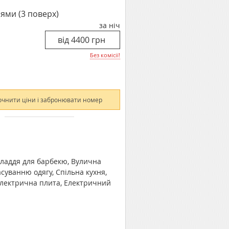
ями (3 поверх)
за ніч
Без комісії!
очнити ціни і забронювати номер
иладдя для барбекю, Вулична
асуванню одягу, Спільна кухня,
 електрична плита, Електричний