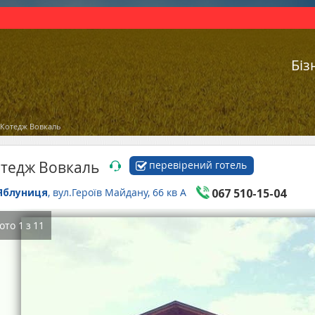
Біз
Котедж Вовкаль
тедж Вовкаль
перевірений готель
Яблуниця
, вул.Героїв Майдану, 66 кв А
067 510-15-04
ото
1
з
11