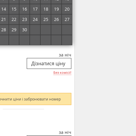
Без комісії!
14
15
16
17
18
19
20
21
22
23
24
25
26
27
очнити ціни і забронювати номер
28
29
30
1
2
3
4
5
6
7
8
9
10
11
за ніч
Без комісії!
очнити ціни і забронювати номер
за ніч