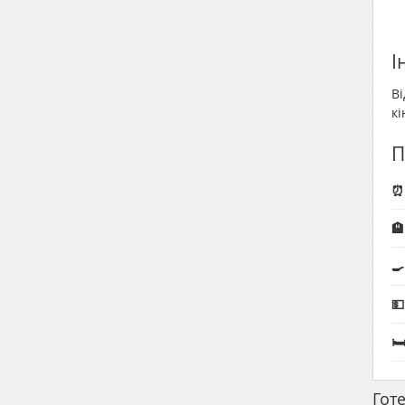
І
Ві
кі
П
⏰ 




Готе