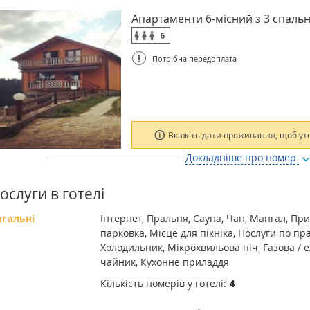
Апартаменти 6-місний з 3 спальн
6
!
Потрібна передоплата
Вкажіть дати проживання, щоб ут
Докладніше про номер
ослуги в готелі
агальні
Інтернет, Пральня, Сауна, Чан, Мангал, Пр
парковка, Місце для пікніка, Послуги по пр
Холодильник, Мікрохвильова піч, Газова /
чайник, Кухонне приладдя
Кількість номерів у готелі:
4