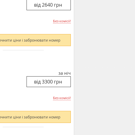
Без комісії!
очнити ціни і забронювати номер
за ніч
Без комісії!
очнити ціни і забронювати номер