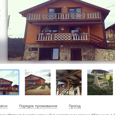
віси
Порядок проживання
Проїзд