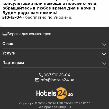
консультация или помощь в поиске отеля,
обращайтесь в любое время дня и ночи :)
Будем рады вам помочь!
510-15-04
- бесплатно по Украине.
Версия для компютеров
О нас
Услуги
О компании
Партнерам
Для бизнес-клиентов
Конфиденциальность
Для гостиниц
Бронирование для групп
Публичная оферта
067 510-15-04
info@hotels24.ua
Программа для аффилиатов
Конференц-залы
Наши партнеры
Реклама на Hotels24
Copyright © 2010 - 2026 ТОВ "ХОТЕЛС 24 ЮА"
Все права защищены.