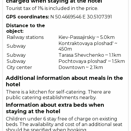
charged when staying at the hotel
Tourist tax of 1% is included in the price.
GPS coordinates:
N 50.4669546
E 30.5107391
Distance to the
object:
Railway stations
Kiev-Passajirskiy ~ 5.0km
Kontraktovaya ploshad' ~
Subway
450m
Subway
Tarasa Shevchenko ~ 1.1km
Subway
Pochtovaya ploshad' ~ 1.5km
City center
Downtown ~ 2.1km
Additional information about meals in the
hotel
There is a kitchen for self-catering. There are
public catering establishments nearby.
Information about extra beds when
staying at the hotel
Children under 6 stay free of charge on existing
beds. The availability and cost of an additional seat
should be specified when booking.