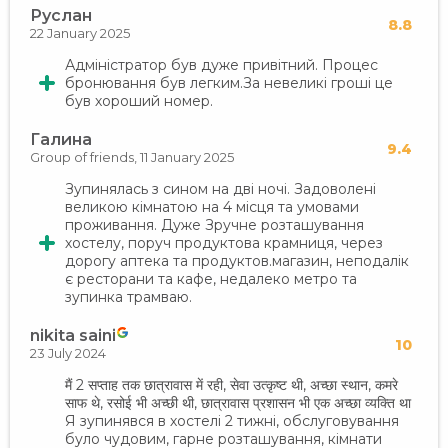
Руслан
8.8
22 January 2025
Адміністратор був дуже привітний. Процес
бронювання був легким.За невеликі гроші це
був хороший номер.
Галина
9.4
Group of friends,
11 January 2025
Зупинялась з сином на дві ночі. Задоволені
великою кімнатою на 4 місця та умовами
проживання. Дуже Зручне розташування
хостелу, поруч продуктова крамниця, через
дорогу аптека та продуктов.магазин, неподалік
є ресторани та кафе, недалеко метро та
зупинка трамваю.
nikita saini
10
23 July 2024
मैं 2 सप्ताह तक छात्रावास में रही, सेवा उत्कृष्ट थी, अच्छा स्थान, कमरे
साफ थे, रसोई भी अच्छी थी, छात्रावास प्रशासन भी एक अच्छा व्यक्ति था
Я зупинявся в хостелі 2 тижні, обслуговування
було чудовим, гарне розташування, кімнати