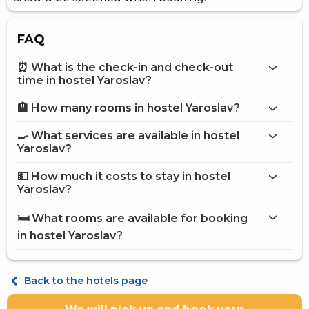
FAQ
⏰ What is the check-in and check-out
time in hostel Yaroslav?
🏨 How many rooms in hostel Yaroslav?
More information about Hostel Yaroslav
hostel Yaroslav
🍳 What services are available in hostel
on the website
Yaroslav?
hostel Yaroslav
💵 How much it costs to stay in hostel
Internet
Yaroslav?
Washing house
hostel Yaroslav
Shared kitchen
🛏️ What rooms are available for booking
Fridge
on Hotels24.ua
in hostel Yaroslav?
Microwave
Gas / electric stove
Electric kettle
Economy Double Twin
Kitchenware
Back to the hotels page