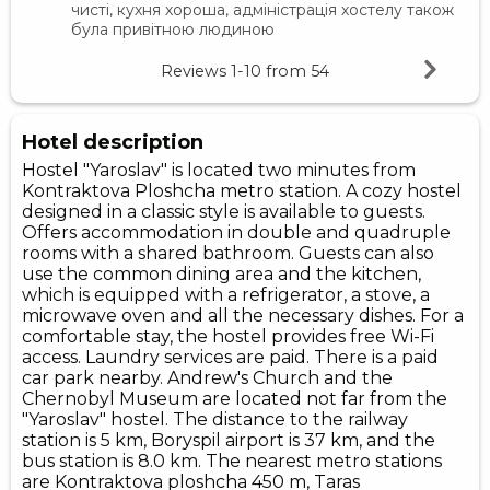
чисті, кухня хороша, адміністрація хостелу також
була привітною людиною
Reviews
1-10
from
54
Hotel description
Hostel "Yaroslav" is located two minutes from
Kontraktova Ploshcha metro station. A cozy hostel
designed in a classic style is available to guests.
Offers accommodation in double and quadruple
rooms with a shared bathroom. Guests can also
use the common dining area and the kitchen,
which is equipped with a refrigerator, a stove, a
microwave oven and all the necessary dishes. For a
comfortable stay, the hostel provides free Wi-Fi
access. Laundry services are paid. There is a paid
car park nearby. Andrew's Church and the
Chernobyl Museum are located not far from the
"Yaroslav" hostel. The distance to the railway
station is 5 km, Boryspil airport is 37 km, and the
bus station is 8.0 km. The nearest metro stations
are Kontraktova ploshcha 450 m, Taras