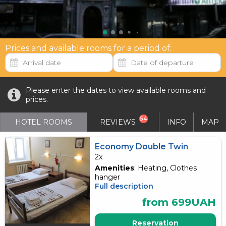
Prices and available rooms for a period of:
Please enter the dates to view available rooms and
prices.
54
HOTEL ROOMS
REVIEWS
INFO
MAP
Economy Double Twin
2x
Amenities
: Heating, Clothes
hanger
Full description
from 699UAH
Reservation