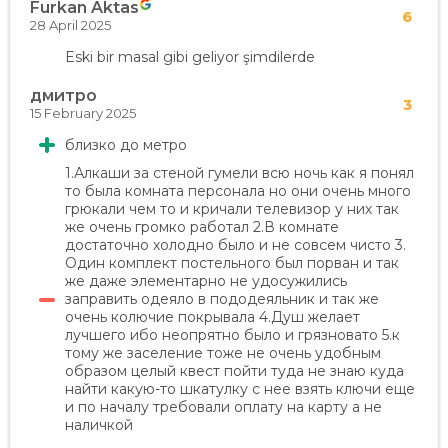
Furkan Aktas
6
28 April 2025
Eski bir masal gibi geliyor şimdilerde
дмитро
3
15 February 2025
близко до метро
1.Алкаши за стеной гумели всю ночь как я понял
то была комната персонала но они очень много
грюкали чем то и кричали телевизор у них так
же очень громко работал 2.В комнате
достаточно холодно было и не совсем чисто 3.
Один комплект постельного был порван и так
же даже элементарно не удосужились
заправить одеяло в пододеяльник и так же
очень колючие покрывала 4.Душ желает
лучшего ибо неопрятно было и грязновато 5.к
тому же заселение тоже не очень удобным
образом целый квест пойти туда не знаю куда
найти какую-то шкатулку с нее взять ключи еще
и по началу требовали оплату на карту а не
наличкой