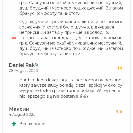
гріє. Санвузли не охайні: умивальник незручний,
душ брудний і частково пошкоджений. Загалом
бракує комфорту та чистоти.
Однак, умови проживання залишили неприємне
враження. У хостелі було шумно, відчувався
неприємний запах, у приміщенні холодно.
Постіль стара, а ковдра — дуже тонка, зовсім не
гріє. Санвузли не охайні: умивальник незручний,
душ брудний і частково пошкоджений. Загалом
бракує комфорту та чистоти.
Daniel Rak
10
28 August 2025
Bardzo dobra lokalizacja, super pomocny personel
który zawsze służy poradą, cisza i spokój w okolicy,
wygodne łóżka i przestronne pokoje. W tej cenie
nic lepszego się nie dostanie 👍👍
Максим
7.6
4 August 2025
Все хорошо