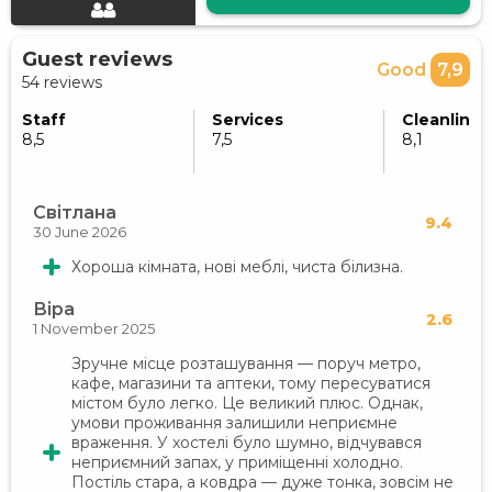
Guest reviews
Good
7,9
54 reviews
Staff
Services
Cleanlines
8,5
7,5
8,1
Світлана
9.4
30 June 2026
Хороша кімната, нові меблі, чиста білизна.
Віра
2.6
1 November 2025
Зручне місце розташування — поруч метро,
кафе, магазини та аптеки, тому пересуватися
містом було легко. Це великий плюс. Однак,
умови проживання залишили неприємне
враження. У хостелі було шумно, відчувався
неприємний запах, у приміщенні холодно.
Постіль стара, а ковдра — дуже тонка, зовсім не