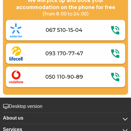
We will pick up and book your
accommodation on the phone for free
(from 8:00 to 24:00)
067 510-15-04
093 170-77-47
050 110-90-89
Desktop version
About us
Services
About company