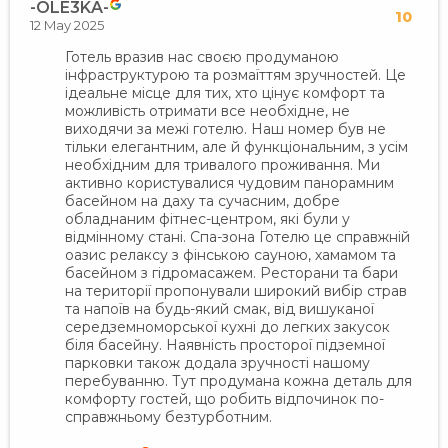
-OLE3KA-
10
12 May 2025
Готель вразив нас своєю продуманою
інфраструктурою та розмаїттям зручностей. Це
ідеальне місце для тих, хто цінує комфорт та
можливість отримати все необхідне, не
виходячи за межі готелю. Наш номер був не
тільки елегантним, але й функціональним, з усім
необхідним для тривалого проживання. Ми
активно користувалися чудовим панорамним
басейном на даху та сучасним, добре
обладнаним фітнес-центром, які були у
відмінному стані. Спа-зона Готелю це справжній
оазис релаксу з фінською сауною, хамамом та
басейном з гідромасажем. Ресторани та бари
на території пропонували широкий вибір страв
та напоїв на будь-який смак, від вишуканої
середземноморської кухні до легких закусок
біля басейну. Наявність просторої підземної
парковки також додала зручності нашому
перебуванню. Тут продумана кожна деталь для
комфорту гостей, що робить відпочинок по-
справжньому безтурботним.