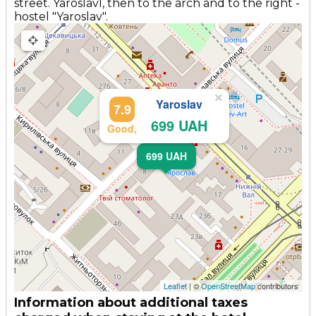
street. Yaroslavl, then to the arch and to the right -
hostel "Yaroslav".
×
Yaroslav
7.9
699 UAH
Good,
699 UAH
Leaflet
| ©
OpenStreetMap
contributors
Information about additional taxes