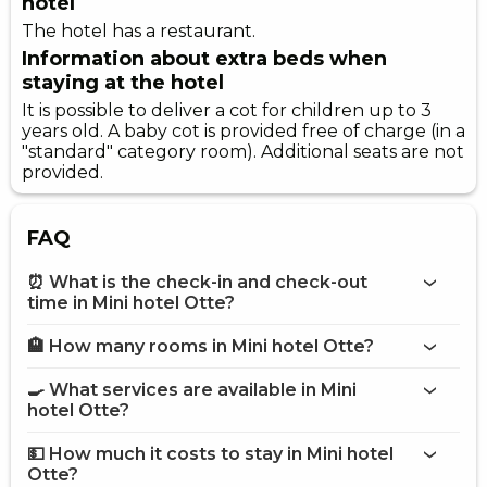
hotel
The hotel has a restaurant.
Information about extra beds when
staying at the hotel
It is possible to deliver a cot for children up to 3
years old. A baby cot is provided free of charge (in a
"standard" category room). Additional seats are not
provided.
FAQ
⏰ What is the check-in and check-out
time in Mini hotel Otte?
🏨 How many rooms in Mini hotel Otte?
More information about Mini hotel Otte
Mini hotel Otte
🍳 What services are available in Mini
on the website
hotel Otte?
Mini hotel Otte
💵 How much it costs to stay in Mini hotel
Bar
Otte?