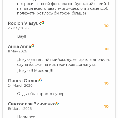
попросила інший фен, але він був такий самий. І
на пляжі всього два лежаки-шезлонги саме щоб
полежати, хотілось би трохи більше)
Rodion Vlasyuk
10
25 May 2026
Вау!!!
Анна Anna
10
11 May 2026
Дякую за теплий прийом, дуже гарно відпочили,
сауна 👍, смачна їжа, територія доглянута.
Дякую!!!! Молодці!!!
Павел Орлов
10
24 March 2026
Отдых был просто супер
Святослав Зинченко
10
19 March 2026
Норм все