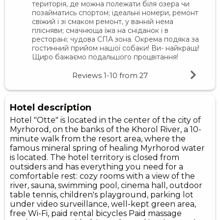
територія, де можна полежати біля озера чи
позайматись спортом; ідеальні номери, ремонт
свіжий і зі смаком ремонт, у ванній нема
плісняви; смачнюща їжа на сніданок і в
ресторані; чудова СПА зона. Окрема подяка за
гостинний прийом нашої собаки! Ви- найкращі!
Щиро бажаємо подальшого процвітання!
Reviews
1-10
from
27
Hotel description
Hotel "Otte" is located in the center of the city of
Myrhorod, on the banks of the Khorol River, a 10-
minute walk from the resort area, where the
famous mineral spring of healing Myrhorod water
is located. The hotel territory is closed from
outsiders and has everything you need for a
comfortable rest: cozy rooms with a view of the
river, sauna, swimming pool, cinema hall, outdoor
table tennis, children's playground, parking lot
under video surveillance, well-kept green area,
free Wi-Fi, paid rental bicycles Paid massage