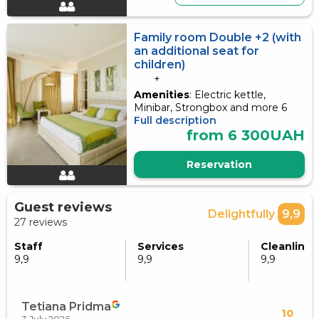
Family room Double +2 (with
an additional seat for
children)
+
Amenities
: Electric kettle,
Minibar, Strongbox and more 6
Full description
from 6 300UAH
Reservation
Guest reviews
Delightfully
9,9
27 reviews
Staff
Services
Cleanlines
9,9
9,9
9,9
Tetiana Pridma
10