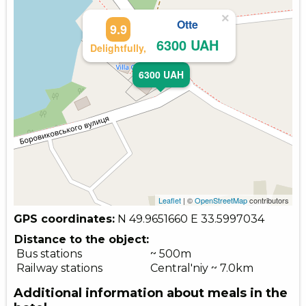
×
Otte
9.9
6300 UAH
Delightfully,
6300 UAH
Leaflet
| ©
OpenStreetMap
contributors
GPS coordinates:
N 49.9651660
E 33.5997034
Distance to the object:
Bus stations
~ 500m
Railway stations
Central'niy ~ 7.0km
Additional information about meals in the