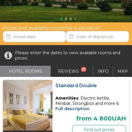
Prices and available rooms for a period of:
Please enter the dates to view available rooms and
prices.
27
HOTEL ROOMS
REVIEWS
INFO
MAP
Standard Double
Amenities
: Electric kettle,
Minibar, Strongbox and more 6
Full description
from 4 800UAH
Find out prices