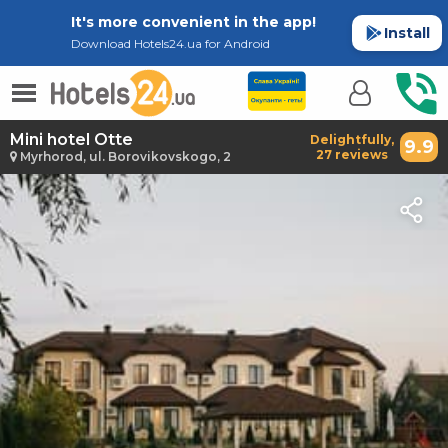
It's more convenient in the app!
Install
Download Hotels24.ua for Android
Mini hotel Otte
Delightfully,
9.9
27 reviews
Myrhorod, ul. Borovikovskogo, 2