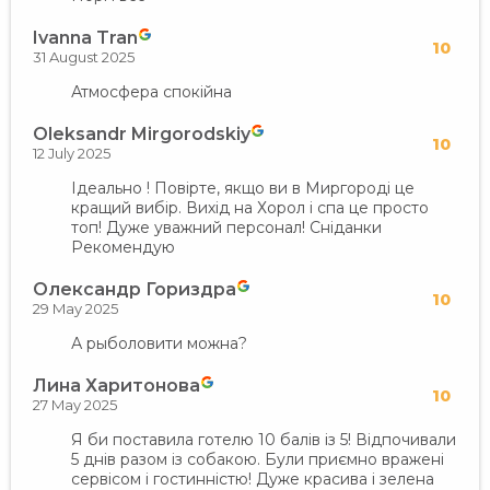
Ivanna Tran
10
31 August 2025
Атмосфера спокійна
Oleksandr Mirgorodskiy
10
12 July 2025
Ідеально ! Повірте, якщо ви в Миргороді це
кращий вибір. Вихід на Хорол і спа це просто
топ! Дуже уважний персонал! Сніданки
Рекомендую
Олександр Гориздра
10
29 May 2025
А рыболовити можна?
Лина Харитонова
10
27 May 2025
Я би поставила готелю 10 балів із 5! Відпочивали
5 днів разом із собакою. Були приємно вражені
сервісом і гостинністю! Дуже красива і зелена