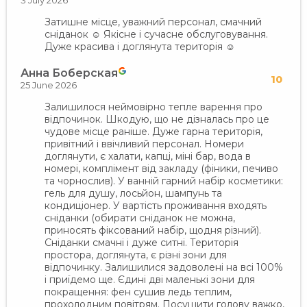
3 July 2026
Затишне місце, уважний персонал, смачний
сніданок ☺️ Якісне і сучасне обслуговування.
Дуже красива і доглянута територія ☺️
Анна Боберская
10
25 June 2026
Залишилося неймовірно тепле варення про
відпочинок. Шкодую, що не дізналась про це
чудове місце раніше. Дуже гарна територія,
привітний і ввічливий персонал. Номери
доглянути, є халати, капці, міні бар, вода в
номері, комплімент від закладу (фіники, печиво
та чорнослив). У ванній гарний набір косметики:
гель для душу, лосьйон, шампунь та
кондиціонер. У вартість проживання входять
сніданки (обирати сніданок не можна,
приносять фіксований набір, щодня різний).
Сніданки смачні і дуже ситні. Територія
простора, доглянута, є різні зони для
відпочинку. Залишилися задоволені на всі 100%
і приїдемо ще. Єдині дві маленькі зони для
покращення: фен сушив ледь теплим,
прохолодним повітрям. Посушити голову важко,