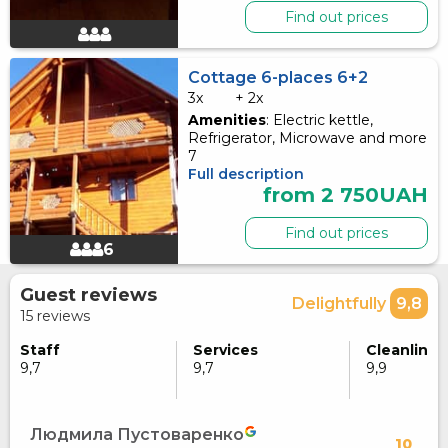
Find out prices
Cottage 6-places 6+2
3x
+ 2x
Amenities
: Electric kettle,
Refrigerator, Microwave and more
7
Full description
from 2 750UAH
Find out prices
6
Guest reviews
Delightfully
9,8
15 reviews
Staff
Services
Cleanlines
9,7
9,7
9,9
Людмила Пустоваренко
10