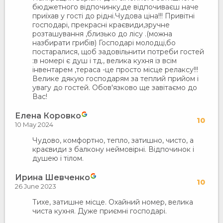
бюджетного відпочинку,де відпочиваєш наче
приїхав у гості до рідні.Чудова ціна!!! Привітні
господарі, прекрасні краєвиди,зручне
розташування ,близько до лісу .(можна
назбирати грибів) Господарі молодці,бо
постаралися, щоб задовільнити потреби гостей
:в номері є душ і тд., велика кухня із всім
інвентарем ,тераса -це просто місце релаксу!!!
Велике дякую господарям за теплий прийом і
увагу до гостей. Обов'язково ще завітаємо до
Вас!
Елена Коровко
10
10 May 2024
Чудово, комфортно, тепло, затишно, чисто, а
краєвиди з балкону неймовірні. Відпочинок і
душею і тілом.
Ирина Шевченко
10
26 June 2023
Тихе, затишне місце. Охайний номер, велика
чиста кухня. Дуже приємні господарі.