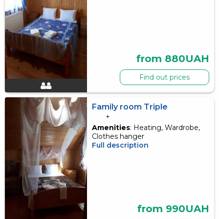
from 880UAH
Find out prices
Family room Triple
+
Amenities
: Heating, Wardrobe,
Clothes hanger
Full description
from 990UAH