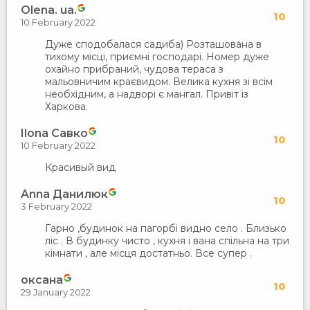
Olena. ua.
10
10 February 2022
Дуже сподобалася садиба) Розташована в
тихому місці, приємні господарі. Номер дуже
охайно прибраний, чудова тераса з
мальовничим краєвидом. Велика кухня зі всім
необхідним, а надворі є мангал. Привіт із
Харкова.
Ilona Савко
10
10 February 2022
Красивый вид
Anna Данилюк
10
3 February 2022
Гарно ,будинок на пагорбі видно село . Близько
ліс . В будинку чисто , кухня і вана спільна на три
кімнати , але місця достатньо. Все супер .
оксана
10
29 January 2022