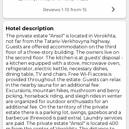
Reviews
1-10
from
15
Hotel description
The private estate "Ansol" is located in Vorokhta,
not far from the Tatariv-Verkhovyna highway.
Guests are offered accommodation on the third
floor of a three-story building. The owners live on
the second floor. The kitchen is at guests' disposal -
a kitchen equipped with a stove, microwave oven,
refrigerator, electric kettle, necessary dishes,
dining table, TV and chairs. Free Wi-Fi access is
provided throughout the estate. Guests can relax
in the nearby sauna for an additional fee.
Excursions, mountain hikes, mushroom and berry
picking, horseback riding, and sleigh rides in winter
are organized for outdoor enthusiasts for an
additional fee. On the territory of the private
estate there is a parking lot, swings, gazebos and a
barbecue (firewood is paid extra). Laundry services
are paid. The private estate "Ansol" is located 400
m from the center of Vorokhta. The distance to