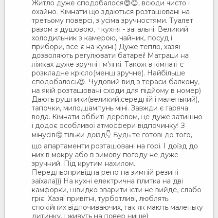
Житло дуже сподобалося😍😊, всюди чисто і
охайно. Кімнати що здаються розташовані на
третьому поверсі, з усіма зручностями. Туалет
разом з душовою, +кухня - загальні. Великий
холодильник з камерою, чайник, посуд і
прибори, все є на кухні.) Дуже тепло, хазяї
дозволяють регулювати батареї! Матраци на
ліжках дуже зручні і м'ягкі. Також в кімнаті є
розкладне крісло(менш зручне). Найбільше
сподобалось😍. Чудовий вид з тераси-балкону,
на якій розташовані сходи для підйому в номер)
Дають рушники(великий,середній і маленький),
тапочки, мило,шампунь міні. Завжди є гаряча
вода. Кімнати оббиті деревом, це дуже затишно
і додоє особливої атмосфери відпочинку! З
мінусів🤔 тільки доїзд👇 Будь те готові до того,
що апартаменти розташовані на горі. І доїзд до
них в мокру або в зимову погоду не дуже
зручний. Під крутим нахилом.
Передньопривідна рено на зимній резині
заїхала))) На кухні електрична плитка на дві
камфорки, швидко зварити їсти не вийде, слабо
гріє. Хазяї привітні, турботливі, люблять
спокійних відпочиваючих, так як мають маленьку
дитинку, і живуть на повер нище)