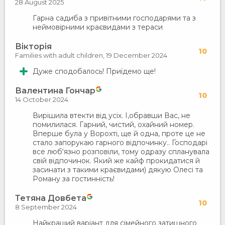
28 August 2025
Гарна садиба з привітними господарями та з
неймовірними краєвидами з тераси
Вікторія
10
Families with adult children,
19 December 2024
Дуже сподобалось! Приїдемо ще!
Валентина Гончар
10
14 October 2024
Вирішила втекти від усіх. І,обравши Вас, не
помилилася. Гарний, чистий, охайний номер.
Вперше була у Ворохті, ще й одна, проте це не
стало запорукаю гарного відпочинку.. Господарі
все люб‘язно розповіли, тому одразу спланувала
свій відпочинок. Який же кайф прокидатися й
засинати з такими краєвидами) дякую Олесі та
Роману за гостинність!
Тетяна Довбета
10
8 September 2024
Найкращий варіант для сімейного затишного