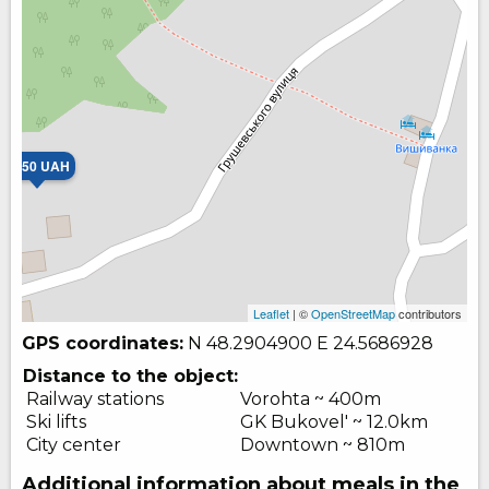
1650 UAH
Leaflet
| ©
OpenStreetMap
contributors
GPS coordinates:
N 48.2904900
E 24.5686928
Distance to the object:
Railway stations
Vorohta ~ 400m
Ski lifts
GK Bukovel' ~ 12.0km
City center
Downtown ~ 810m
Additional information about meals in the