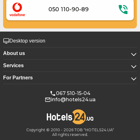
050 110-90-89
Desktop version
About us
Services
About company
For Partners
For corporate clients
Confidentiality
For hotels
Booking for groups
Public offer
067 510-15-04
info@hotels24.ua
Affiliate program
Conference halls
Our partners
Copyright © 2010 - 2026 ТОВ "HOTELS24.UA"
All rights reserved.