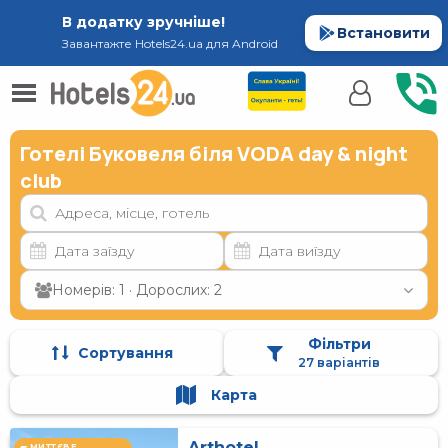
В додатку зручніше!
Встановити
Завантажте Hotels24.ua для Android
Готелі Буковеля біля VODA day & night
club
Номерів: 1 · Дорослих: 2
Фільтри
Сортування
27 варіантів
Карта
Arthotel
МИТТЄВЕ