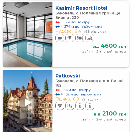
Kasimir Resort Hotel
Буковель, с. Поляниця Урочище
Вишня , 230
1.1 км до центру
≈ 274 м до підйомника
Чудово,
9.4
(98 відгуків)
4600
від
грн
за 1 ніч, 2-місний номер
Patkovski
Буковель, с. Поляниця, діл. Вишні,
162
1.6 км до центру
≈ 162 м до підйомника
Оцінка,
6.9
(21 відгук)
2100
від
грн
за 1 ніч, 2-місний номер