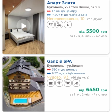
Апарт Злата
Буковель, Участок Вишні, 520 В
1.3 км до центру
≈ 207 м до підйомника
Неперевершено,
10
(7 відгуків)
5500
від
грн
за 1 ніч, 4-місний номер
Ganz & SPA
Буковель, --ур.Вишня
350 м до центру
≈ 57 м до підйомника
Чудово,
9.3
(66 відгуків)
6450
від
грн
за 1 ніч, 2-місний номер