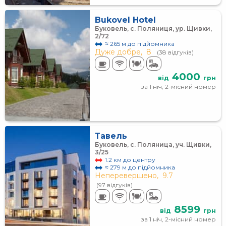
Bukovel Hotel
Буковель, с. Поляниця, ур. Щивки,
2/72
≈ 265 м до підйомника
Дуже добре,
8
(38 відгуків)
4000
від
грн
за 1 ніч, 2-місний номер
Тавель
Буковель, с. Поляница, уч. Щивки,
3/25
1.2 км до центру
≈ 279 м до підйомника
Неперевершено,
9.7
(97 відгуків)
8599
від
грн
за 1 ніч, 2-місний номер