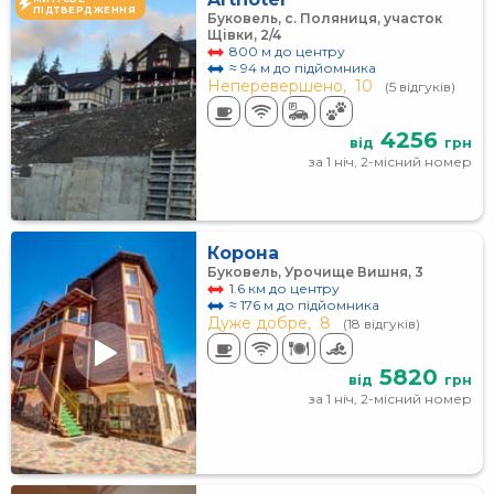
ПІДТВЕРДЖЕННЯ
Буковель, с. Поляниця, участок
Щівки, 2/4
800 м до центру
≈ 94 м до підйомника
Неперевершено,
10
(5 відгуків)
4256
від
грн
за 1 ніч, 2-місний номер
Корона
Буковель, Урочище Вишня, 3
1.6 км до центру
≈ 176 м до підйомника
Дуже добре,
8
(18 відгуків)
5820
від
грн
за 1 ніч, 2-місний номер