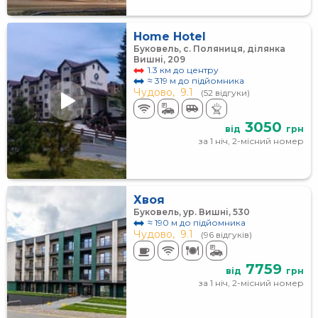
Home Hotel
Буковель, с. Поляниця, ділянка
Вишні, 209
1.3 км до центру
≈ 319 м до підйомника
Чудово,
9.1
(52 відгуки)
3050
від
грн
за 1 ніч, 2-місний номер
Хвоя
Буковель, ур. Вишні, 530
≈ 190 м до підйомника
Чудово,
9.1
(96 відгуків)
7759
від
грн
за 1 ніч, 2-місний номер