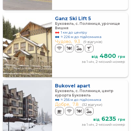
Ganz Ski Lift 5
Буковель, с. Поляниця, урочище
Вишня
1 км до центру
≈ 226 м до підйомника
Чудово,
9.3
(9 відгуків)
4800
від
грн
за 1 ніч, 2-місний номер
Bukovel apart
Буковель, c. Поляниця, центр
курорта Буковель
≈ 256 м до підйомника
Добре,
7.8
(32 відгуки)
6235
від
грн
за 1 ніч, 2-місний номер