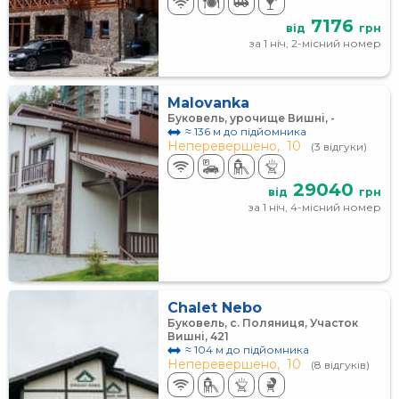
7176
від
грн
за 1 ніч, 2-місний номер
Malovanka
Буковель, урочище Вишні, -
≈ 136 м до підйомника
Неперевершено,
10
(3 відгуки)
29040
від
грн
за 1 ніч, 4-місний номер
Chalet Nebo
Буковель, с. Поляниця, Участок
Вишні, 421
≈ 104 м до підйомника
Неперевершено,
10
(8 відгуків)