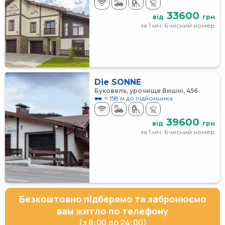
33600
від
грн
за 1 ніч, 6-місний номер
Die SONNE
Буковель, урочище Вишні, 456
≈ 158 м до підйомника
39600
від
грн
за 1 ніч, 6-місний номер
Безкоштовно підберемо та забронюємо
вам житло по телефону
(з 8:00 до 24:00)