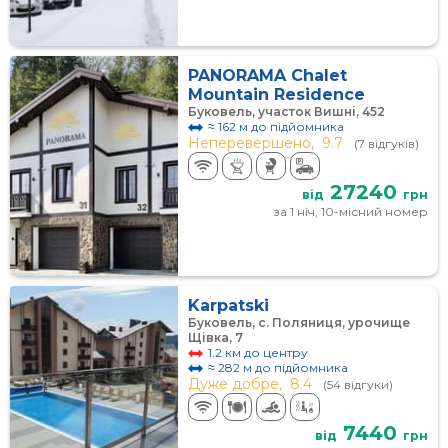
PANORAMA Chalet
Mountain Residence
Буковель, участок Вишні, 452
≈ 162 м до підйомника
Неперевершено,
9.7
(7 відгуків)
27240
від
грн
за 1 ніч, 10-місний номер
Karpatski
Буковель, с. Поляниця, урочище
Щівка, 7
1.2 км до центру
≈ 282 м до підйомника
Дуже добре,
8.4
(54 відгуки)
7440
від
грн