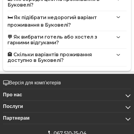
Буковелі?
🛏️ Як підібрати недорогий варіант
проживання в Буковелі?
💬 Як вибрати готель або хостел з
гарними відгуками?
🏨 Скільки варіантів проживання
доступно в Буковелі?
Версія для комп'ютерів
Про нас
Послуги
Про компанію
Партнерам
Для бізнес-клієнтів
Конфіденційність
Для готелів
Бронювання для груп
Публічна оферта
067 510-15-04