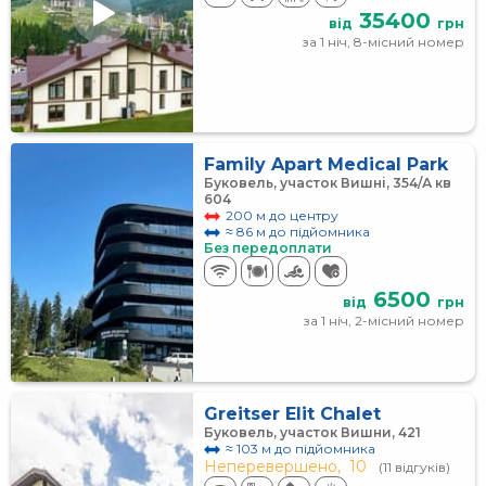
35400
від
грн
за 1 ніч, 8-місний номер
Family Apart Medical Park
Буковель, участок Вишні, 354/А кв
604
200 м до центру
≈ 86 м до підйомника
Без передоплати
6500
від
грн
за 1 ніч, 2-місний номер
Greitser Elit Chalet
Буковель, участок Вишни, 421
≈ 103 м до підйомника
Неперевершено,
10
(11 відгуків)