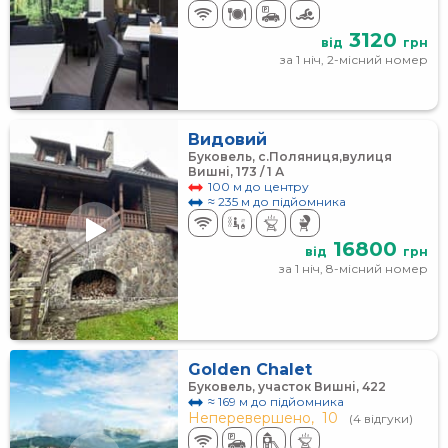
3120
від
грн
за 1 ніч, 2-місний номер
Видовий
Буковель, с.Поляниця,вулиця
Вишні, 173 / 1 А
100 м до центру
≈ 235 м до підйомника
16800
від
грн
за 1 ніч, 8-місний номер
Golden Chalet
Буковель, участок Вишні, 422
≈ 169 м до підйомника
Неперевершено,
10
(4 відгуки)