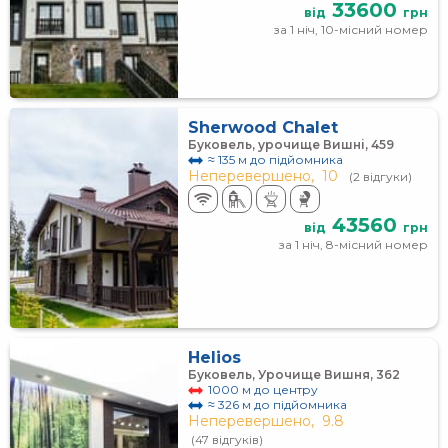
33600
від
грн
за 1 ніч, 10-місний номер
Sherwood Chalet
Буковель, урочище Вишні, 459
≈ 135 м до підйомника
Неперевершено,
10
(2 відгуки)
43560
від
грн
за 1 ніч, 8-місний номер
Helios
Буковель, Урочище Вишня, 362
1000 м до центру
≈ 326 м до підйомника
Неперевершено,
9.8
(47 відгуків)