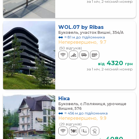
за 1 ніч, 2-місний номер
WOL.07 by Ribas
Буковель, участок Вишні, 354/А
≈ 81 м до підйомника
Неперевершено,
9.7
(50 відгуків)
4320
від
грн
за 1 ніч, 2-місний номер
Ніка
Буковель, с.Поляниця, урочище
Вишня, 576
≈ 456 м до підйомника
Неперевершено,
9.9
(29 відгуків)