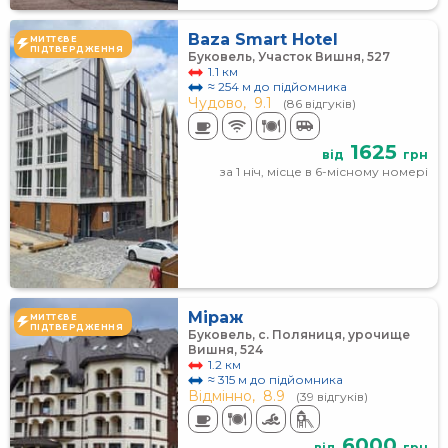
Baza Smart Hotel
МИТТЄВЕ
ПІДТВЕРДЖЕННЯ
Буковель, Участок Вишня, 527
1.1 км
≈ 254 м до підйомника
Чудово,
9.1
(86 відгуків)
1625
від
грн
за 1 ніч, місце в 6-місному номері
Міраж
МИТТЄВЕ
ПІДТВЕРДЖЕННЯ
Буковель, с. Поляниця, урочище
Вишня, 524
1.2 км
≈ 315 м до підйомника
Відмінно,
8.9
(39 відгуків)
6000
від
грн