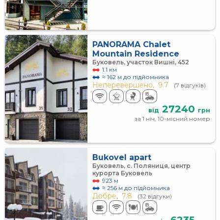
PANORAMA Chalet
Mountain Residence
Буковель, участок Вишні, 452
1.1 км
≈ 162 м до підйомника
Неперевершено,
9.7
(7 відгуків)
27240
від
грн
за 1 ніч, 10-місний номер
Bukovel apart
Буковель, c. Поляниця, центр
курорта Буковель
923 м
≈ 256 м до підйомника
Добре,
7.8
(32 відгуки)
6235