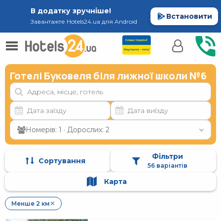
В додатку зручніше!
Встановити
Завантажте Hotels24.ua для Android
Готелі Буковеля біля лижної школи №6
Номерів: 1 · Дорослих: 2
Фільтри
Сортування
56 варіантів
Карта
Менше 2 км
✕