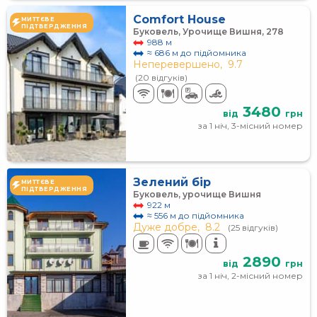
Comfort House
МИТТЄВЕ
ПІДТВЕРДЖЕННЯ
Буковель, Урочище Вишня, 278
988 м
≈ 686 м до підйомника
Неперевершено,
9.7
(20 відгуків)
3480
від
грн
за 1 ніч, 3-місний номер
Зелений бір
МИТТЄВЕ
ПІДТВЕРДЖЕННЯ
Буковель, урочище Вишня
922 м
≈ 556 м до підйомника
Дуже добре,
8.2
(25 відгуків)
2890
від
грн
за 1 ніч, 2-місний номер