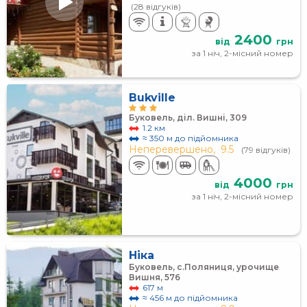
(28 відгуків)
2400
від
грн
за 1 ніч, 2-місний номер
Bukville
Буковель, діл. Вишні, 309
1.2 км
≈ 350 м до підйомника
Неперевершено,
9.5
(79 відгуків)
4000
від
грн
за 1 ніч, 2-місний номер
Ніка
Буковель, с.Поляниця, урочище
Вишня, 576
617 м
≈ 456 м до підйомника