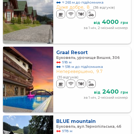
≈ 265 м до підйомника
Дуже добре,
8
(38 відгуків)
4000
від
грн
за 1 ніч, 2-місний номер
Graal Resort
Буковель, урочище Вишня, 306
918 м
≈ 518 м до підйомника
Неперевершено,
9.7
(35 відгуків)
2400
від
грн
за 1 ніч, 2-місний номер
BLUE mountain
Буковель, вул.Тернопільська, 4б
978 м