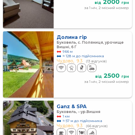
2000
від
грн
за 1 ніч, 2-місний номер
Долина гір
Буковель, с. Поляниця, урочище
Вишні, 6 Г
966 м
≈ 128 м до підйомника
Чудово,
9.3
(13 відгуків)
2500
від
грн
за 1 ніч, 2-місний номер
Ganz & SPA
Буковель, --ур.Вишня
1 км
≈ 57 м до підйомника
Чудово,
9.3
(66 відгуків)