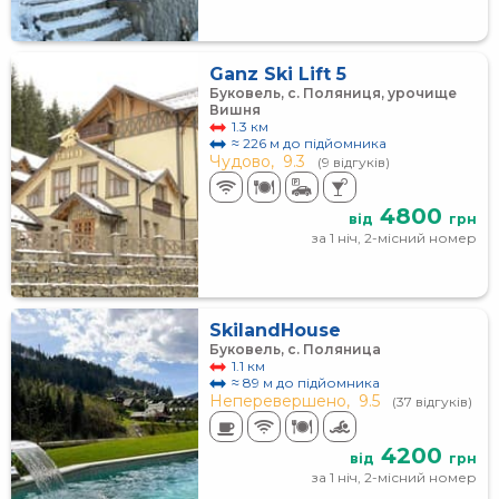
Ganz Ski Lift 5
Буковель, с. Поляниця, урочище
Вишня
1.3 км
≈ 226 м до підйомника
Чудово,
9.3
(9 відгуків)
4800
від
грн
за 1 ніч, 2-місний номер
SkilandHouse
Буковель, с. Поляница
1.1 км
≈ 89 м до підйомника
Неперевершено,
9.5
(37 відгуків)
4200
від
грн
за 1 ніч, 2-місний номер