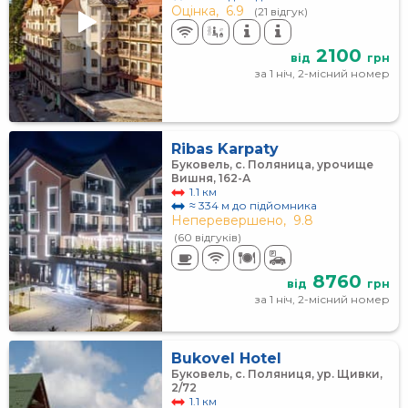
Оцінка,
6.9
(21 відгук)
2100
від
грн
за 1 ніч, 2-місний номер
Ribas Karpaty
Буковель, с. Поляница, урочище
Вишня, 162-А
1.1 км
≈ 334 м до підйомника
Неперевершено,
9.8
(60 відгуків)
8760
від
грн
за 1 ніч, 2-місний номер
Bukovel Hotel
Буковель, с. Поляниця, ур. Щивки,
2/72
1.1 км