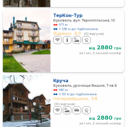
ТерКон-Тур
Буковель, вул. Тернопільська, 10
971 м
≈ 128 м до підйомника
Відмінно,
8.9
(10 відгуків)
2880
від
грн
за 1 ніч, 2-місний номер
Круча
Буковель, урочище Вишня, 7 кв Б
981 м
≈ 131 м до підйомника
Неперевершено,
9.8
(30 відгуків)
2880
від
грн
за 1 ніч, 2-місний номер