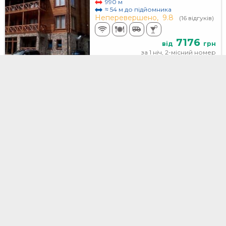
990 м
≈ 54 м до підйомника
Неперевершено,
9.8
(16 відгуків)
7176
від
грн
за 1 ніч, 2-місний номер
F&B SPA RESORT
Буковель, с. Поляниця, урочище
Вишня, 13, 13
1.3 км
≈ 656 м до підйомника
Відмінно,
8.9
(100 відгуків)
7200
від
грн
за 1 ніч, 2-місний номер
Helios
Буковель, Урочище Вишня, 362
274 м
≈ 326 м до підйомника