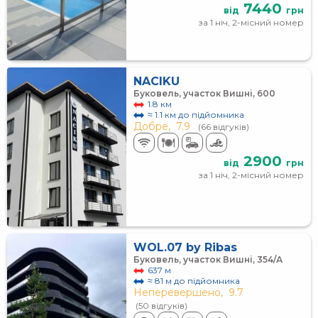
7440
від
грн
за 1 ніч, 2-місний номер
NACIKU
Буковель, участок Вишні, 600
1.8 км
≈ 1.1 км до підйомника
Добре,
7.9
(66 відгуків)
2900
від
грн
за 1 ніч, 2-місний номер
WOL.07 by Ribas
Буковель, участок Вишні, 354/А
637 м
≈ 81 м до підйомника
Неперевершено,
9.7
(50 відгуків)