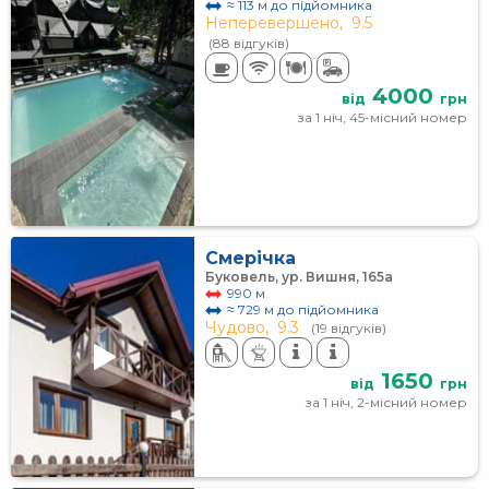
≈ 113 м до підйомника
Неперевершено,
9.5
(88 відгуків)
4000
від
грн
за 1 ніч, 45-місний номер
Смерічка
Буковель, ур. Вишня, 165а
990 м
≈ 729 м до підйомника
Чудово,
9.3
(19 відгуків)
1650
від
грн
за 1 ніч, 2-місний номер