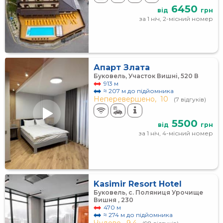
6450
від
грн
за 1 ніч, 2-місний номер
Апарт Злата
Буковель, Участок Вишні, 520 В
913 м
≈ 207 м до підйомника
Неперевершено,
10
(7 відгуків)
5500
від
грн
за 1 ніч, 4-місний номер
Kasimir Resort Hotel
Буковель, с. Поляниця Урочище
Вишня , 230
470 м
≈ 274 м до підйомника