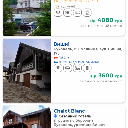
Неперевершено,
9.9
(29 відгуків)
4080
від
грн
за 1 ніч, 2-місний номер
Вишні
Буковель, с. Поляниця, вул. Вишня,
175
782 м
≈ 376 м до підйомника
3600
від
грн
за 1 ніч, 2-місний номер
Chalet Blanc
Сезонний готель
З грудня по Березень
Буковель, урочище Вишня