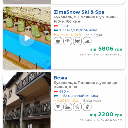
ZimaSnow Ski & Spa
Буковель, с. Поляниця, ур. Вишні,
160-е, 160 кв е
1.1 км
≈ 33 м до підйомника
Відмінно,
8.9
(33 відгуки)
5806
від
грн
за 1 ніч, 2-місний номер
Вежа
Буковель, с. Поляниця, урочище
Вишня, 10 Ж
990 м
≈ 152 м до підйомника
Чудово,
9.2
(15 відгуків)
2200
від
грн
за 1 ніч, 2-місний номер