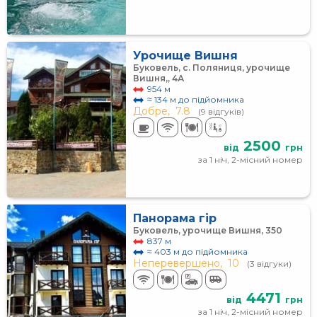
Урочище Вишня
Буковель, с. Поляниця, урочище
Вишня,, 4А
954 м
≈ 134 м до підйомника
Добре,
7.8
(9 відгуків)
2500
від
грн
за 1 ніч, 2-місний номер
Панорама гір
Буковель, урочище Вишня, 350
837 м
≈ 403 м до підйомника
Неперевершено,
10
(3 відгуки)
4471
від
грн
за 1 ніч, 2-місний номер