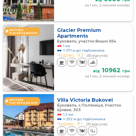
за 1 ніч, 2-місний номер
Glacier Premium
МИТТЄВЕ
ПІДТВЕРДЖЕННЯ
Apartments
Буковель, участок Вишні 654
1 км
≈ 371 м до підйомника
Чудово,
9.2
(55 відгуків)
10962
від
грн
за 1 ніч, 2-місний номер
Villa Victoria Bukovel
МИТТЄВЕ
ПІДТВЕРДЖЕННЯ
Буковель, с.Поляниця, Участок
Щивки, 303
1.2 км
≈ 292 м до підйомника
Чудово,
9.1
(35 відгуків)