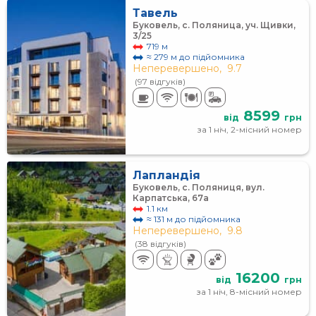
Тавель
Буковель, с. Поляница, уч. Щивки,
3/25
719 м
≈ 279 м до підйомника
Неперевершено,
9.7
(97 відгуків)
8599
від
грн
за 1 ніч, 2-місний номер
Лапландія
Буковель, с. Поляниця, вул.
Карпатська, 67а
1.1 км
≈ 131 м до підйомника
Неперевершено,
9.8
(38 відгуків)
16200
від
грн
за 1 ніч, 8-місний номер