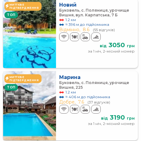
Новий
МИТТЄВЕ
ПІДТВЕРДЖЕННЯ
Буковель, с. Поляниця, урочище
Вишня, вул. Карпатська, 7 Б
TOП
1.2 км
≈ 396 м до підйомника
Відмінно,
8.6
(55 відгуків)
3050
від
грн
за 1 ніч, 2-місний номер
Марина
МИТТЄВЕ
ПІДТВЕРДЖЕННЯ
Буковель, с. Поляниця, урочище
Вишня, 225
TOП
1.2 км
≈ 406 м до підйомника
Добре,
7.6
(37 відгуків)
3190
від
грн
за 1 ніч, 2-місний номер