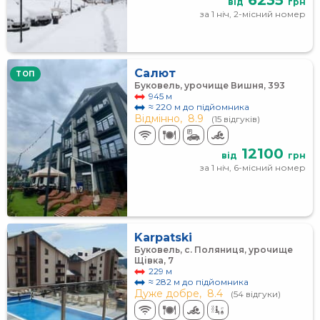
від
грн
за 1 ніч, 2-місний номер
Салют
TOП
Буковель, урочище Вишня, 393
945 м
≈ 220 м до підйомника
Відмінно,
8.9
(15 відгуків)
12100
від
грн
за 1 ніч, 6-місний номер
Karpatski
Буковель, с. Поляниця, урочище
Щівка, 7
229 м
≈ 282 м до підйомника
Дуже добре,
8.4
(54 відгуки)