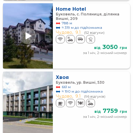
Home Hotel
Буковель, с. Поляниця, ділянка
Вишні, 209
788 м
≈ 319 м до підйомника
Чудово,
9.1
(52 відгуки)
3050
від
грн
за 1 ніч, 2-місний номер
Хвоя
Буковель, ур. Вишні, 530
661 м
≈ 190 м до підйомника
Чудово,
9.1
(96 відгуків)
7759
від
грн
за 1 ніч, 2-місний номер