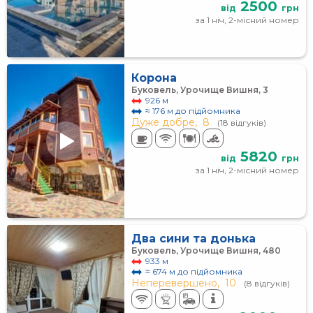
2500
від
грн
за 1 ніч, 2-місний номер
Корона
Буковель, Урочище Вишня, 3
926 м
≈ 176 м до підйомника
Дуже добре,
8
(18 відгуків)
5820
від
грн
за 1 ніч, 2-місний номер
Два сини та донька
Буковель, Урочище Вишня, 480
933 м
≈ 674 м до підйомника
Неперевершено,
10
(8 відгуків)