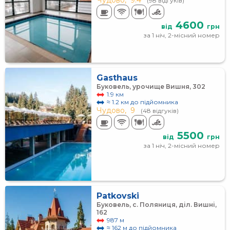
Чудово,
9.4
(98 відгуків)
4600
від
грн
за 1 ніч, 2-місний номер
Gasthaus
Буковель, урочище Вишня, 302
1.9 км
≈ 1.2 км до підйомника
Чудово,
9
(48 відгуків)
5500
від
грн
за 1 ніч, 2-місний номер
Patkovski
Буковель, с. Поляниця, діл. Вишні,
162
987 м
≈ 162 м до підйомника