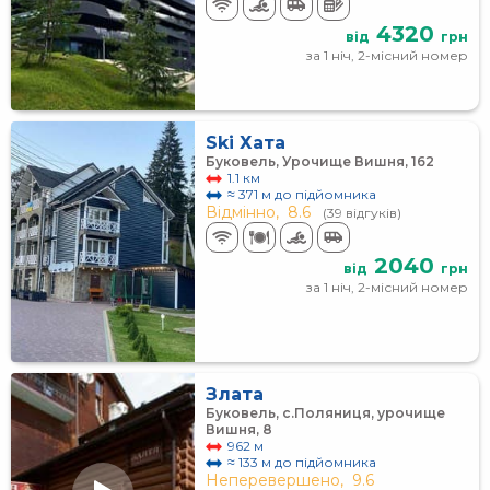
4320
від
грн
за 1 ніч, 2-місний номер
Ski Хата
Буковель, Урочище Вишня, 162
1.1 км
≈ 371 м до підйомника
Відмінно,
8.6
(39 відгуків)
2040
від
грн
за 1 ніч, 2-місний номер
Злата
Буковель, с.Поляниця, урочище
Вишня, 8
962 м
≈ 133 м до підйомника
Неперевершено,
9.6