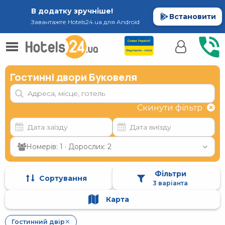
В додатку зручніше!
Встановити
Завантажте Hotels24.ua для Android
Гостинні двори Буковеля
Скинути фільтр
Номерів: 1 · Дорослих: 2
Фільтри
Сортування
3 варіанта
Карта
Гостинний двір
✕