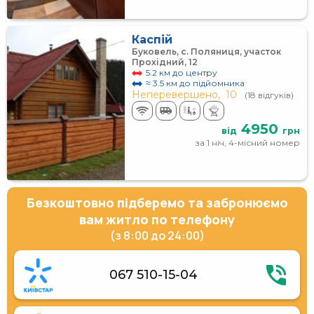
Каспій
Буковель, c. Поляниця, участок
Прохідний, 12
5.2 км до центру
≈ 3.5 км до підйомника
Неперевершено,
10
(18 відгуків)
4950
від
грн
за 1 ніч, 4-місний номер
Безкоштовно підберемо та забронюємо
вам житло по телефону
(з 8:00 до 24:00)
067 510-15-04