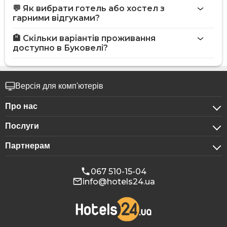
💬 Як вибрати готель або хостел з
гарними відгуками?
🏨 Скільки варіантів проживання
доступно в Буковелі?
Версія для комп'ютерів
Про нас
Послуги
Про компанію
Партнерам
Для бізнес-клієнтів
Конфіденційність
Для готелів
Бронювання для груп
Публічна оферта
067 510-15-04
info@hotels24.ua
Програма для афіліатів
Конференц-зали
Наші партнери
Реклама на Hotels24