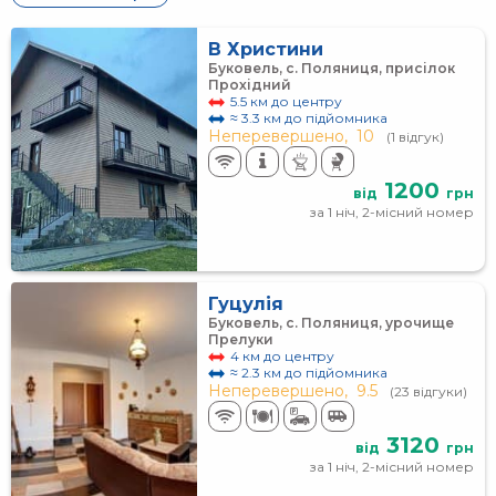
В Христини
Буковель, с. Поляниця, присілок
Прохідний
5.5 км до центру
≈ 3.3 км до підйомника
Неперевершено,
10
(1 відгук)
1200
від
грн
за 1 ніч, 2-місний номер
Гуцулія
Буковель, с. Поляниця, урочище
Прелуки
4 км до центру
≈ 2.3 км до підйомника
Неперевершено,
9.5
(23 відгуки)
3120
від
грн
за 1 ніч, 2-місний номер