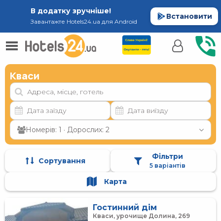
В додатку зручніше!
Встановити
Завантажте Hotels24.ua для Android
Кваси
Номерів: 1 · Дорослих: 2
Фільтри
Сортування
5 варіантів
Карта
Гостинний дім
Кваси, урочище Долина, 269