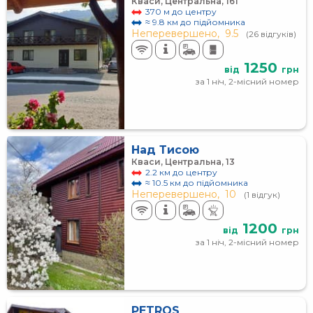
Кваси, Центральна, 161
370 м до центру
≈ 9.8 км до підйомника
Неперевершено,
9.5
(26 відгуків)
1250
від
грн
за 1 ніч, 2-місний номер
Над Тисою
Кваси, Центральна, 13
2.2 км до центру
≈ 10.5 км до підйомника
Неперевершено,
10
(1 відгук)
1200
від
грн
за 1 ніч, 2-місний номер
PETROS