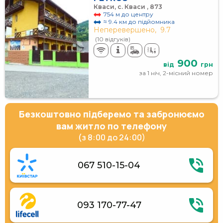
Кваси, с. Кваси , 873
754 м до центру
≈ 9.4 км до підйомника
Неперевершено,
9.7
(10 відгуків)
900
від
грн
за 1 ніч, 2-місний номер
Безкоштовно підберемо та забронюємо
вам житло по телефону
(з 8:00 до 24:00)
067 510-15-04
093 170-77-47