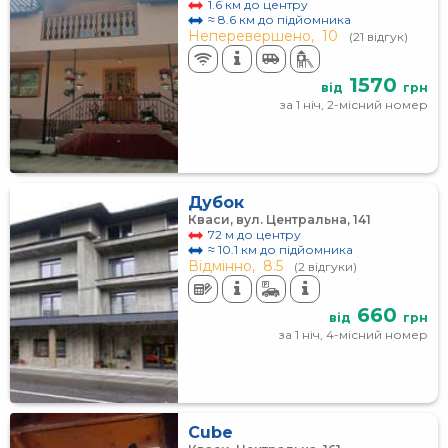
1.6 км до центру
≈ 8.6 км до підйомника
Неперевершено,
10
(21 відгук)
1570
від
грн
за 1 ніч, 2-місний номер
Дубок
Кваси, вул. Центральна, 141
72 м до центру
≈ 10.1 км до підйомника
Відмінно,
8.5
(2 відгуки)
660
від
грн
за 1 ніч, 4-місний номер
Cube