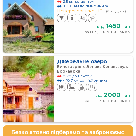
2.5 км до центру
≈ 20.1 км до підйомника
Неперевершено,
10
(8 відгуків)
1450
від
грн
за 1 ніч, 2-місний номер
Джерельне озеро
Виноградів, с.Велика Копаня, вул.
Борканюка
8 км до центру
≈ 18.7 км до підйомника
2000
від
грн
за 1 ніч, 5-місний номер
Безкоштовно підберемо та забронюємо