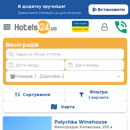
В додатку зручніше!
Встановити
Завантажте Hotels24.ua для Android
Виноградів
Номерів: 1 · Дорослих: 2
Фільтри
Сортування
2 варіанта
Карта
Polychka Winehouse
Виноградів, Копанська, 250 а