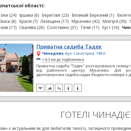
рпатської області:
Ізки
(24)
Іршавa
(6)
Берегове
(23)
Великий Березний
(1)
Велят
Кваси
(8)
Красія
(7)
Лазещина
(17)
Мукачево
(42)
Міжгір’я
(30)
ахів
(17)
Свалява
(26)
Солотвино
(31)
Тячів
(11)
Хуст
(16)
Чин
Приватна садиба Тадек
Чинадієве
, вул. Санаторна, 148 А
~
≈
6.3 км до підйомника
Приватна садиба "Тадек" розташована в селищі Ч
від районного центру Мукачево. Для роз
двоповерхова садиба надає бюджетні номери з д
ГОТЕЛІ ЧИНАДІ
зм» є актуальним як для любителів тихого, затишного проведення