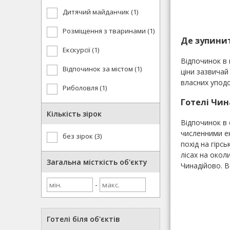
Дитячий майданчик (1)
Розміщення з тваринами (1)
Де зупинит
Екскурсії (1)
Відпочинок в 
Відпочинок за містом (1)
ціни зазвича
власних упод
Риболовля (1)
Готелі Чин
Кількість зірок
Відпочинок в 
численними ек
без зірок (3)
похід на гірс
лісах на окол
Загальна місткість об'єкту
Чинадійово. В
-
Готелі біля об'єктів