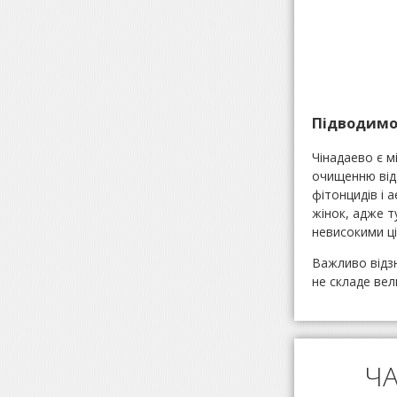
Підводимо 
Чінадаево є м
очищенню від 
фітонцидів і 
жінок, адже т
невисокими ці
Важливо відз
не складе вел
ЧА