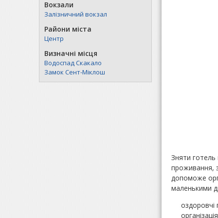
Вокзали
Залізничний вокзал
Райони міста
Центр
Визначні місця
Водоспад Скакало
Замок Сент-Міклош
Зняти готель 
проживання, з
допоможе орга
маленькими ді
оздоровчі 
організація