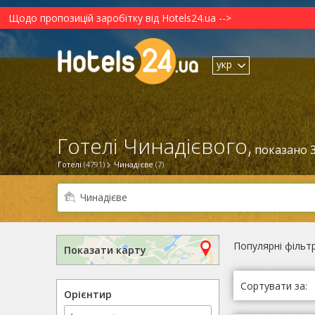
Щодо пропозицій заробітку від Hotels24.ua -->
укр
Готелі Чинадієвого,
показано 3
Готелі
(4791)
Чинадієве
(7)
Популярні фільт
Показати карту
Сортувати за:
Орієнтир