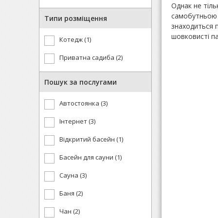
Однак не тіл
самобутньою к
Типи розміщення
знаходиться п
шовковисті п
Котедж (1)
Приватна садиба (2)
Пошук за послугами
Автостоянка (3)
Інтернет (3)
Відкритий басейн (1)
Басейн для сауни (1)
Сауна (3)
Баня (2)
Чан (2)