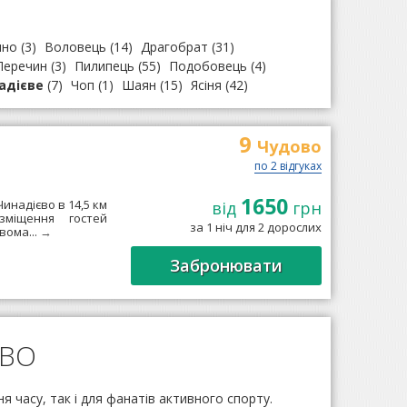
ино
(3)
Воловець
(14)
Драгобрат
(31)
Перечин
(3)
Пилипець
(55)
Подобовець
(4)
адієве
(7)
Чоп
(1)
Шаян
(15)
Ясіня
(42)
9
Чудово
по 2 відгуках
1650
инадієво в 14,5 км
від
грн
міщення гостей
за 1 ніч для 2 дорослих
вома...
→
Забронювати
ЄВО
 часу, так і для фанатів активного спорту.