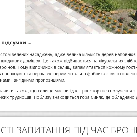
підсумки ...
істом зелених насаджень, адже велика кількість дерев наповнює
шкідливих домішок. Це також відбивається на лікувальних здібн
аероінов. Тому відпочинок в селищі запам'ятається кожному гос
ут знаходиться перша експериментальна фабрика з виготовлення
нами і вигідними пропозиціями.
начити також, що селище має вигідне транспортне сполучення з 
иких труднощів. Поблизу знаходиться гора Синяк, де обладнано д
СТІ ЗАПИТАННЯ ПІД ЧАС БРО