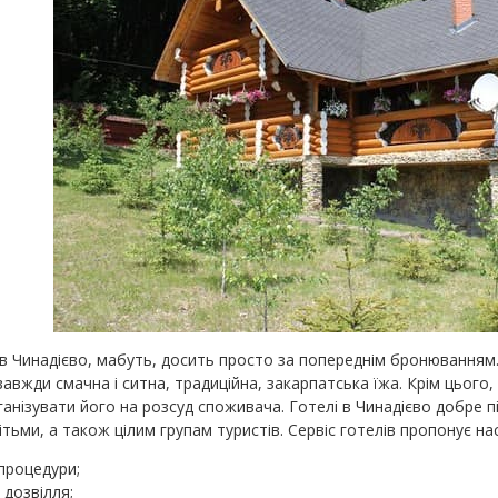
в Чинадієво, мабуть, досить просто за попереднім бронюванням.
авжди смачна і ситна, традиційна, закарпатська їжа. Крім цього
нізувати його на розсуд споживача. Готелі в Чинадієво добре пі
тьми, а також цілим групам туристів. Сервіс готелів пропонує наст
процедури;
 дозвілля;