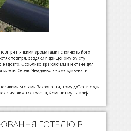
 повітря п'янкими ароматами і сприяють його
остях повітря, завдяки підвищеному вмісту
тю надовго. Особливо вражаючим він стане для
 кілець. Сервіс Чінадаево зможе здивувати
великими містами Закарпаття, тому доїхати сюди
екілька лижних трас, підйомник і мультиліфт.
НЮВАННЯ ГОТЕЛЮ В