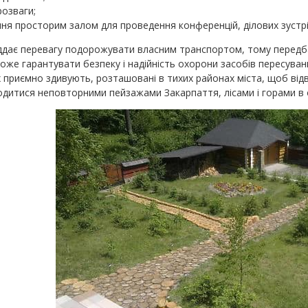
розваги;
ня просторим залом для проведення конференцій, ділових зустріч
іддає перевагу подорожувати власним транспортом, тому перед
може гарантувати безпеку і надійність охорони засобів пересуванн
 приємно здивують, розташовані в тихих районах міста, щоб від
лодитися неповторними пейзажами Закарпаття, лісами і горами в о