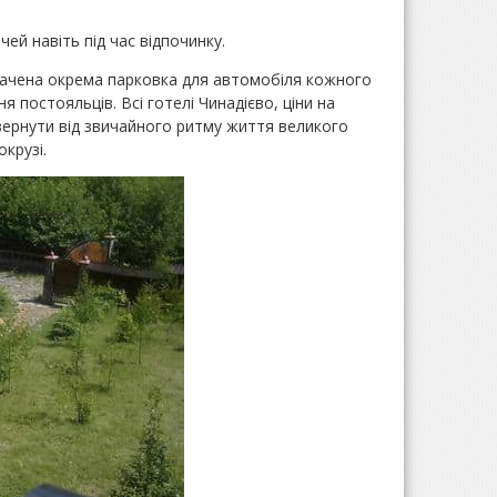
ей навіть під час відпочинку.
бачена окрема парковка для автомобіля кожного
я постояльців. Всі готелі Чинадієво, ціни на
вернути від звичайного ритму життя великого
крузі.