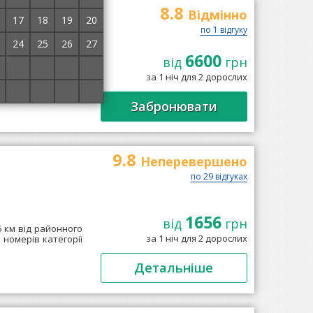
8.8
Відмінно
17
18
19
20
по 1 відгуку
24
25
26
27
6600
ієво, за 550 м від
від
грн
1
2
3
4
котедж, поділений
за 1 ніч для 2 дорослих
8
9
10
11
Забронювати
9.8
Неперевершено
по 29 відгуках
1656
від
грн
5 км від районного
за 1 ніч для 2 дорослих
 номерів категорії
Детальніше