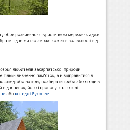
ам і добре розвиненою туристичною мережею, адже
дібрати гідне житло зможе кожен в залежності від
ь серця любителів закарпатської природи
е тільки вивчення пам'яток, а й відправитися в
лосипеді або на коні, позбирати гриби або ягоди в
й відпочинок, його і пропонують готелі
мче
або
котеджі Буковеля
.