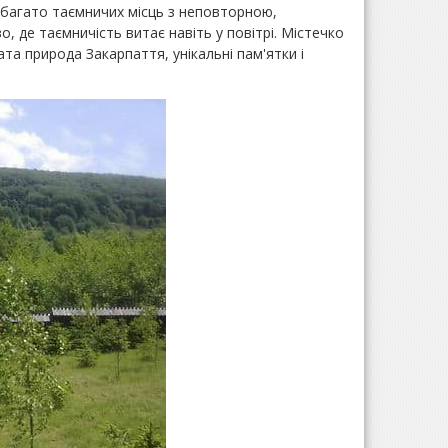
т багато таємничих місць з неповторною,
 де таємничість витає навіть у повітрі. Містечко
ата природа Закарпаття, унікальні пам'ятки і