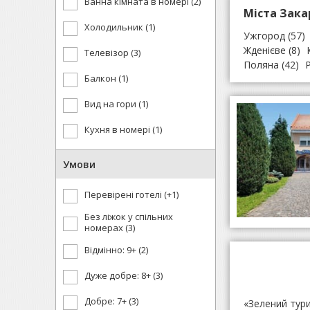
Ванна кімната в номері (2)
Міста Зака
Холодильник (1)
Ужгород
(57)
Жденієве
(8)
Телевізор (3)
Поляна
(42)
Р
Балкон (1)
Вид на гори (1)
Кухня в номері (1)
Умови
Перевірені готелі (+1)
Без ліжок у спільних
номерах (3)
Відмінно: 9+ (2)
Дуже добре: 8+ (3)
Добре: 7+ (3)
«Зелений тури