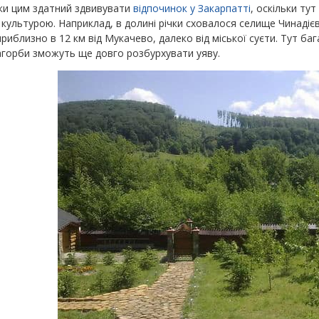
ьки цим здатний здвивувати
відпочинок у Закарпатті
, оскільки ту
ультурою. Наприклад, в долині річки сховалося селище Чинадієво,
риблизно в 12 км від Мукачево, далеко від міської суєти. Тут баг
агорби зможуть ще довго розбурхувати уяву.