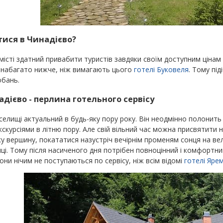
ися в Чинадієво?
місті здатний привабити туристів завдяки своїм доступним цін
й набагато нижче, ніж вимагають цього
готелі Буковеля
. Тому пі
обань.
адієво - перлина готельного сервісу
селищі актуальний в будь-яку пору року. Він неодмінно полонит
скурсіями в літню пору. Але свій вільний час можна присвятити н
ьку вершину, покататися назустріч вечірнім променям сонця на ве
иці. Тому після насиченого дня потрібен повноцінний і комфортни
они нічим не поступаються по сервісу, ніж всім відомі
готелі Яре