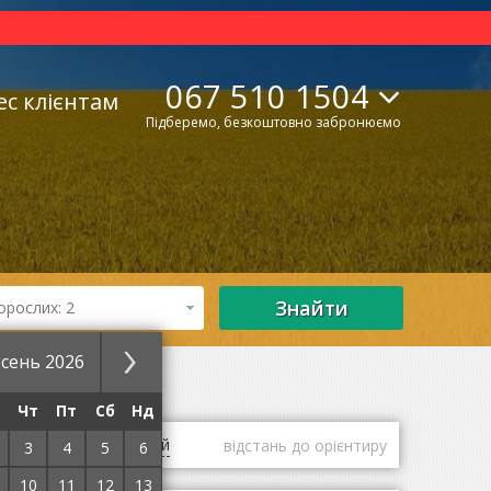
067 510 1504
ес клієнтам
Підберемо, безкоштовно забронюємо
Знайти
орослих: 2
сень 2026
іклош
Центр
Чт
Пт
Сб
Нд
гі
оцінки гостей
відстань до орієнтиру
3
4
5
6
10
11
12
13