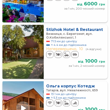
6000
від
грн
за 1 ніч, 200-місний номер
Stizhok Hotel & Restaurant
Вижниця, с. Берегомет, вул.
О.Кобилянської, 1
71.5 км до центру
≈ 4.4 км до підйомника
Неперевершено,
10
(4 відгуки)
1000
від
грн
за 1 ніч, 2-місний номер
Ольга корпус Котедж
Татарів, вул. Незалежності, 659
13.1 км до центру
≈ 5.3 км до підйомника
1000
від
грн