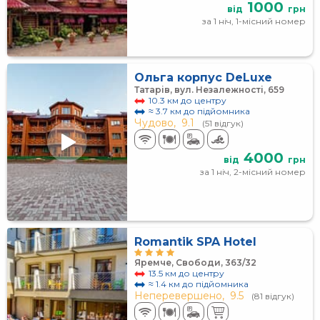
1000
від
грн
за 1 ніч, 1-місний номер
Ольга корпус DeLuxe
Татарів, вул. Незалежності, 659
10.3 км до центру
≈ 3.7 км до підйомника
Чудово,
9.1
(51 відгук)
4000
від
грн
за 1 ніч, 2-місний номер
Romantik SPA Hotel
Яремче, Свободи, 363/32
13.5 км до центру
≈ 1.4 км до підйомника
Неперевершено,
9.5
(81 відгук)