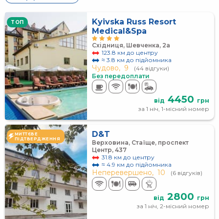
Kyivska Russ Resort
TOП
Medical&Spa
Східниця, Шевченка, 2а
123.8 км до центру
≈ 3.8 км до підйомника
Чудово,
9
(44 відгуки)
Без передоплати
4450
від
грн
за 1 ніч, 1-місний номер
D&T
МИТТЄВЕ
ПІДТВЕРДЖЕННЯ
Верховина, Стаїще, проспект
Центр, 437
31.8 км до центру
≈ 4.9 км до підйомника
Неперевершено,
10
(6 відгуків)
2800
від
грн
за 1 ніч, 2-місний номер