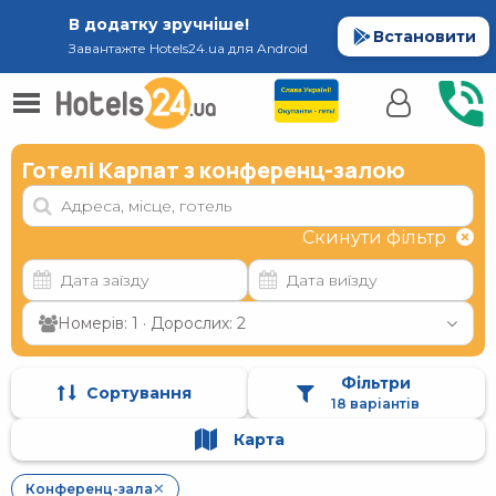
В додатку зручніше!
Встановити
Завантажте Hotels24.ua для Android
Готелі Карпат з конференц-залою
Скинути фільтр
Номерів: 1 · Дорослих: 2
Фільтри
Сортування
18 варіантів
Карта
Конференц-зала
✕