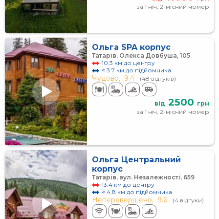
за 1 ніч, 2-місний номер
Ольга SPA корпус
Татарів, Олекса Довбуша, 105
10.3 км до центру
≈ 3.7 км до підйомника
Чудово,
9.4
(48 відгуків)
2500
від
грн
за 1 ніч, 2-місний номер
Ольга Центральний
корпус
Татарів, вул. Незалежності, 659
13.4 км до центру
≈ 4.8 км до підйомника
Неперевершено,
9.6
(4 відгуки)