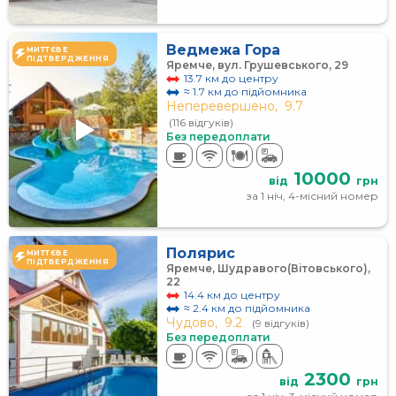
Ведмежа Гора
МИТТЄВЕ
ПІДТВЕРДЖЕННЯ
Яремче, вул. Грушевського, 29
13.7 км до центру
≈ 1.7 км до підйомника
Неперевершено,
9.7
(116 відгуків)
Без передоплати
10000
від
грн
за 1 ніч, 4-місний номер
Полярис
МИТТЄВЕ
ПІДТВЕРДЖЕННЯ
Яремче, Шудравого(Вітовського),
22
14.4 км до центру
≈ 2.4 км до підйомника
Чудово,
9.2
(9 відгуків)
Без передоплати
2300
від
грн