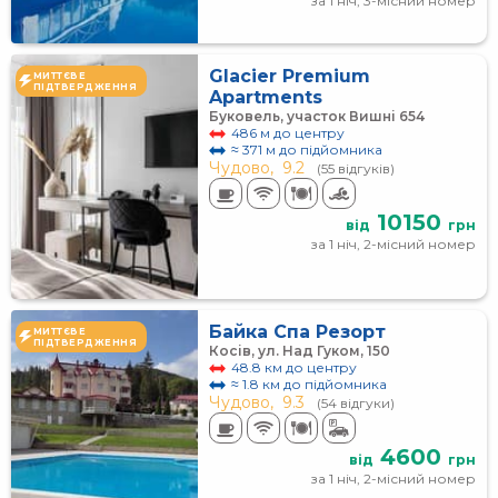
за 1 ніч, 3-місний номер
Glacier Premium
МИТТЄВЕ
ПІДТВЕРДЖЕННЯ
Apartments
Буковель, участок Вишні 654
486 м до центру
≈ 371 м до підйомника
Чудово,
9.2
(55 відгуків)
10150
від
грн
за 1 ніч, 2-місний номер
Байка Спа Резорт
МИТТЄВЕ
ПІДТВЕРДЖЕННЯ
Косів, ул. Над Гуком, 150
48.8 км до центру
≈ 1.8 км до підйомника
Чудово,
9.3
(54 відгуки)
4600
від
грн
за 1 ніч, 2-місний номер