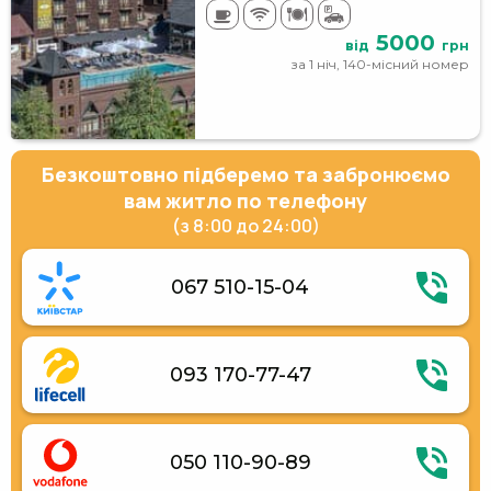
5000
від
грн
за 1 ніч, 140-місний номер
Безкоштовно підберемо та забронюємо
вам житло по телефону
(з 8:00 до 24:00)
067 510-15-04
093 170-77-47
050 110-90-89