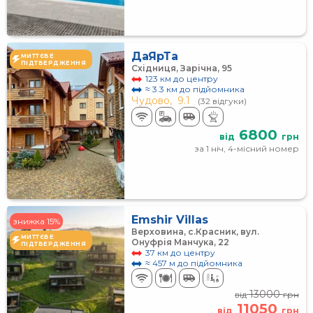
ДаЯрТа
МИТТЄВЕ
ПІДТВЕРДЖЕННЯ
Східниця, Зарічна, 95
123 км до центру
≈ 3.3 км до підйомника
Чудово,
9.1
(32 відгуки)
6800
від
грн
за 1 ніч, 4-місний номер
Emshir Villas
знижка 15%
Верховина, с.Красник, вул.
МИТТЄВЕ
Онуфрія Манчука, 22
ПІДТВЕРДЖЕННЯ
37 км до центру
≈ 457 м до підйомника
13000
від
грн
11050
від
грн