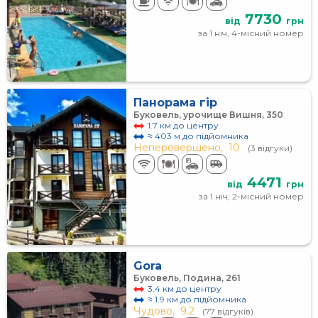
7730
від
грн
за 1 ніч, 4-місний номер
Панорама гір
Буковель, урочище Вишня, 350
1.7 км до центру
≈ 403 м до підйомника
Неперевершено,
10
(3 відгуки)
4471
від
грн
за 1 ніч, 2-місний номер
Gora
Буковель, Подина, 261
3.4 км до центру
≈ 1.9 км до підйомника
Чудово,
9.2
(77 відгуків)