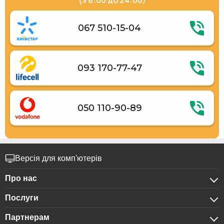
(з 8:00 до 24:00)
067 510-15-04
093 170-77-47
050 110-90-89
Версія для комп'ютерів
Про нас
Послуги
Про компанію
Партнерам
Для бізнес-клієнтів
Конфіденційність