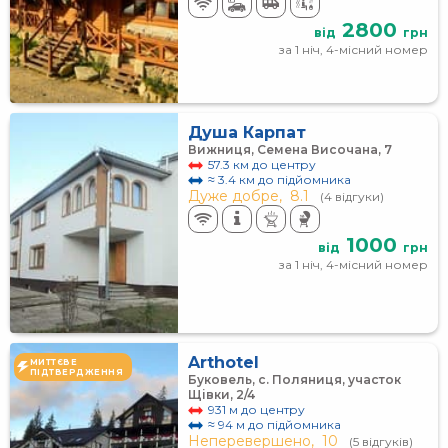
2800
від
грн
за 1 ніч, 4-місний номер
Душа Карпат
Вижниця, Семена Височана, 7
57.3 км до центру
≈ 3.4 км до підйомника
Дуже добре,
8.1
(4 відгуки)
1000
від
грн
за 1 ніч, 4-місний номер
Arthotel
МИТТЄВЕ
ПІДТВЕРДЖЕННЯ
Буковель, с. Поляниця, участок
Щівки, 2/4
931 м до центру
≈ 94 м до підйомника
Неперевершено,
10
(5 відгуків)