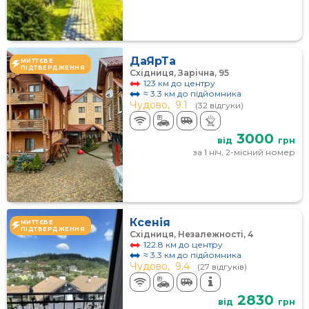
ДаЯрТа
МИТТЄВЕ
ПІДТВЕРДЖЕННЯ
Східниця, Зарічна, 95
123 км до центру
≈ 3.3 км до підйомника
Чудово,
9.1
(32 відгуки)
3000
від
грн
за 1 ніч, 2-місний номер
Ксенія
МИТТЄВЕ
ПІДТВЕРДЖЕННЯ
Східниця, Незалежності, 4
122.8 км до центру
≈ 3.3 км до підйомника
Чудово,
9.4
(27 відгуків)
2830
від
грн