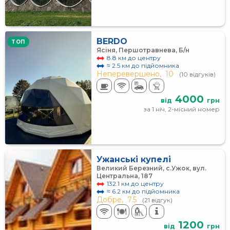
BERDO
TOП
Ясіня, Першотравнева, Б/н
8.8 км до центру
≈ 2.5 км до підйомника
Неперевершено,
10
(10 відгуків)
4000
від
грн
за 1 ніч, 2-місний номер
Ужанські купелі
Великий Березний, с.Ужок, вул.
Центральна, 187
132.1 км до центру
≈ 6.2 км до підйомника
Добре,
7.5
(21 відгук)
1200
від
грн