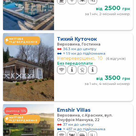
2500
від
грн
за 1 ніч, 2-місний номер
Тихий Куточок
МИТТЄВЕ
ПІДТВЕРДЖЕННЯ
Верховина, Гостинна
36.3 км до центру
≈ 1.9 км до підйомника
Неперевершено,
10
(6 відгуків)
Без передоплати
3500
від
грн
за 1 ніч, 4-місний номер
Emshir Villas
знижка 15%
Верховина, с.Красник, вул.
МИТТЄВЕ
Онуфрія Манчука, 22
ПІДТВЕРДЖЕННЯ
37 км до центру
≈ 457 м до підйомника