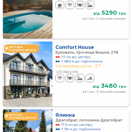
5290
від
грн
за 1 ніч, 2-місний номер
Comfort House
МИТТЄВЕ
ПІДТВЕРДЖЕННЯ
Буковель, Урочище Вишня, 278
1.9 км до центру
≈ 686 м до підйомника
Неперевершено,
9.7
(20 відгуків)
3480
від
грн
за 1 ніч, 3-місний номер
Ялинка
МИТТЄВЕ
ПІДТВЕРДЖЕННЯ
Драгобрат, полонина Драгобрат
17.6 км до центру
≈ 38 м до підйомника