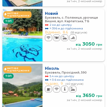
за 1 ніч, 2-місний номер
Новий
МИТТЄВЕ
ПІДТВЕРДЖЕННЯ
Буковель, с. Поляниця, урочище
Вишня, вул. Карпатська, 7 Б
TOП
2 км до центру
≈ 396 м до підйомника
Відмінно,
8.6
(55 відгуків)
3050
від
грн
за 1 ніч, 2-місний номер
Ніколь
МИТТЄВЕ
ПІДТВЕРДЖЕННЯ
Буковель, Прохідний, 590
5.4 км до центру
TOП
≈ 3.6 км до підйомника
Чудово,
9
(40 відгуків)
3650
від
грн
за 1 ніч, 2-місний номер