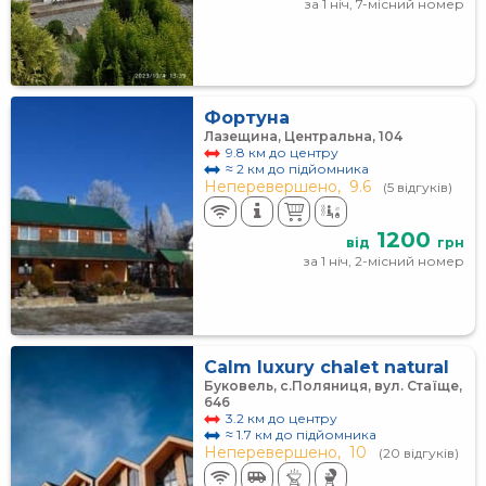
за 1 ніч, 7-місний номер
Фортуна
Лазещина, Центральна, 104
9.8 км до центру
≈ 2 км до підйомника
Неперевершено,
9.6
(5 відгуків)
1200
від
грн
за 1 ніч, 2-місний номер
Calm luxury chalet natural
Буковель, с.Поляниця, вул. Стаїще,
646
3.2 км до центру
≈ 1.7 км до підйомника
Неперевершено,
10
(20 відгуків)