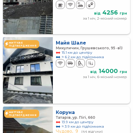
4256
від
грн
за 1 ніч, 2-місний номер
Майя Шале
МИТТЄВЕ
ПІДТВЕРДЖЕННЯ
Микуличин, Грушевського, 95 -в\1
15.1 км до центру
≈ 6.2 км до підйомника
14000
від
грн
за 1 ніч, 6-місний номер
Коруна
МИТТЄВЕ
ПІДТВЕРДЖЕННЯ
Татарів, ур. Пігі, 660
13.9 км до центру
≈ 3.9 км до підйомника
Чудово,
9
(44 відгуки)