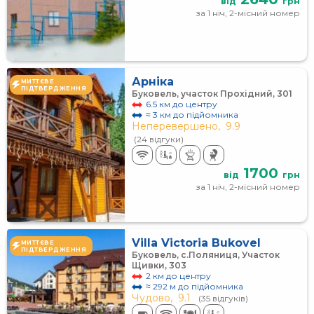
від
грн
за 1 ніч, 2-місний номер
Арніка
МИТТЄВЕ
ПІДТВЕРДЖЕННЯ
Буковель, участок Прохідний, 301
6.5 км до центру
≈ 3 км до підйомника
Неперевершено,
9.9
(24 відгуки)
1700
від
грн
за 1 ніч, 2-місний номер
Villa Victoria Bukovel
МИТТЄВЕ
ПІДТВЕРДЖЕННЯ
Буковель, с.Поляниця, Участок
Щивки, 303
2 км до центру
≈ 292 м до підйомника
Чудово,
9.1
(35 відгуків)