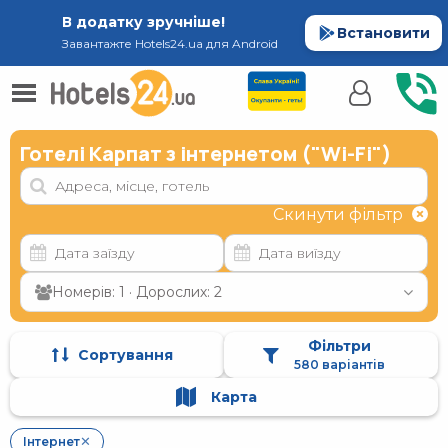
В додатку зручніше!
Встановити
Завантажте Hotels24.ua для Android
Готелі Карпат з інтернетом ("Wi-Fi")
Скинути фільтр
Номерів: 1 · Дорослих: 2
Фільтри
Сортування
580 варіантів
Карта
Інтернет
✕