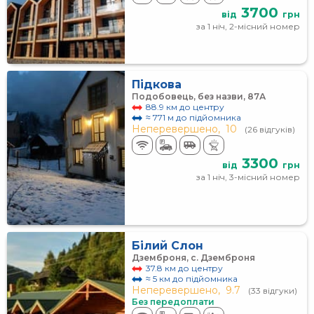
3700
від
грн
за 1 ніч, 2-місний номер
Підкова
Подобовець, без назви, 87А
88.9 км до центру
≈ 771 м до підйомника
Неперевершено,
10
(26 відгуків)
3300
від
грн
за 1 ніч, 3-місний номер
Білий Слон
Дземброня, с. Дземброня
37.8 км до центру
≈ 5 км до підйомника
Неперевершено,
9.7
(33 відгуки)
Без передоплати