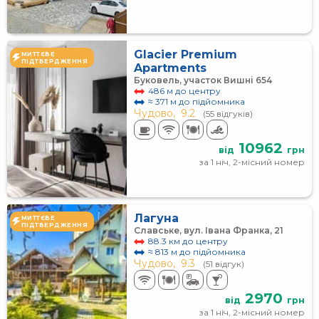
Glacier Premium
МИТТЄВЕ
ПІДТВЕРДЖЕННЯ
Apartments
Буковель, участок Вишні 654
486 м до центру
≈ 371 м до підйомника
Чудово,
9.2
(55 відгуків)
10962
від
грн
за 1 ніч, 2-місний номер
Лагуна
МИТТЄВЕ
ПІДТВЕРДЖЕННЯ
Славське, вул. Івана Франка, 21
88.3 км до центру
≈ 813 м до підйомника
Чудово,
9.3
(51 відгук)
2970
від
грн
за 1 ніч, 2-місний номер