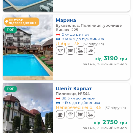
Марина
МИТТЄВЕ
ПІДТВЕРДЖЕННЯ
Буковель, с. Поляниця, урочище
Вишня, 225
TOП
2 км до центру
≈ 406 м до підйомника
Добре,
7.6
(37 відгуків)
3190
від
грн
за 1 ніч, 2-місний номер
Шепіт Карпат
TOП
Пилипець, №344
88.6 км до центру
≈ 19 м до підйомника
Неперевершено,
9.5
(37 відгуків)
2750
від
грн
за 1 ніч, 2-місний номер