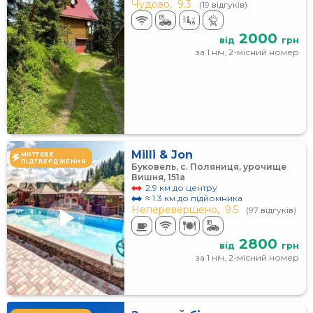
Чудово,
9.3
(19 відгуків)
2000
від
грн
за 1 ніч, 2-місний номер
Milli & Jon
МИТТЄВЕ
ПІДТВЕРДЖЕННЯ
Буковель, с. Поляниця, урочище
Вишня, 151а
2.9 км до центру
≈ 1.3 км до підйомника
Неперевершено,
9.5
(97 відгуків)
2800
від
грн
за 1 ніч, 2-місний номер