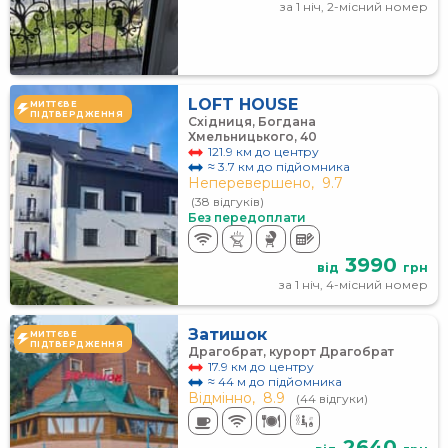
за 1 ніч, 2-місний номер
LOFT HOUSЕ
МИТТЄВЕ
ПІДТВЕРДЖЕННЯ
Східниця, Богдана
Хмельницького, 40
121.9 км до центру
≈ 3.7 км до підйомника
Неперевершено,
9.7
(38 відгуків)
Без передоплати
3990
від
грн
за 1 ніч, 4-місний номер
Затишок
МИТТЄВЕ
ПІДТВЕРДЖЕННЯ
Драгобрат, курорт Драгобрат
17.9 км до центру
≈ 44 м до підйомника
Відмінно,
8.9
(44 відгуки)
2640