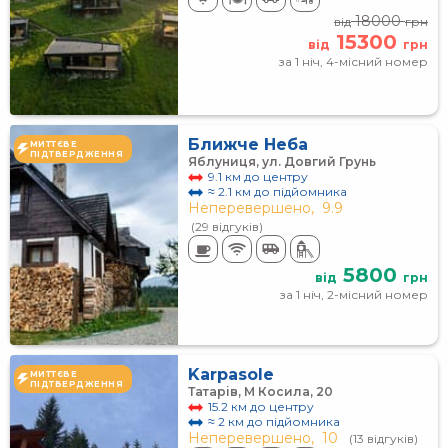
18000
від
грн
15300
від
грн
за 1 ніч, 4-місний номер
Ближче Неба
МИТТЄВЕ
ПІДТВЕРДЖЕННЯ
Яблуниця, ул. Довгий Грунь
9.1 км до центру
≈ 2.1 км до підйомника
Неперевершено,
9.9
(29 відгуків)
5800
від
грн
за 1 ніч, 2-місний номер
Karpasole
МИТТЄВЕ
ПІДТВЕРДЖЕННЯ
Татарів, М Косила, 20
15.2 км до центру
≈ 2 км до підйомника
Неперевершено,
10
(13 відгуків)