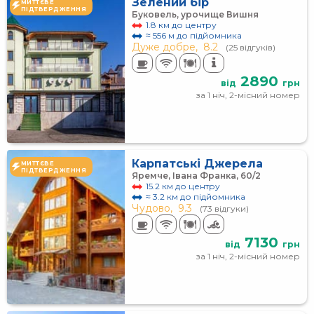
Зелений бір
МИТТЄВЕ
ПІДТВЕРДЖЕННЯ
Буковель, урочище Вишня
1.8 км до центру
≈ 556 м до підйомника
Дуже добре,
8.2
(25 відгуків)
2890
від
грн
за 1 ніч, 2-місний номер
Карпатські Джерела
МИТТЄВЕ
ПІДТВЕРДЖЕННЯ
Яремче, Івана Франка, 60/2
15.2 км до центру
≈ 3.2 км до підйомника
Чудово,
9.3
(73 відгуки)
7130
від
грн
за 1 ніч, 2-місний номер