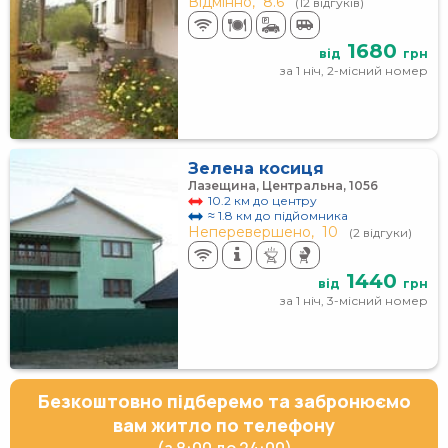
Відмінно,
8.6
(12 відгуків)
1680
від
грн
за 1 ніч, 2-місний номер
Зелена косиця
Лазещина, Центральна, 1056
10.2 км до центру
≈ 1.8 км до підйомника
Неперевершено,
10
(2 відгуки)
1440
від
грн
за 1 ніч, 3-місний номер
Безкоштовно підберемо та забронюємо
вам житло по телефону