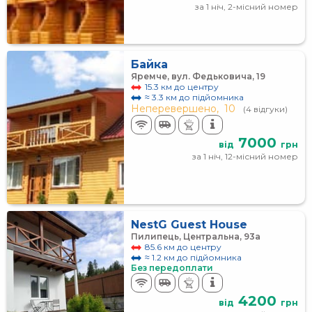
за 1 ніч, 2-місний номер
Байка
Яремче, вул. Федьковича, 19
15.3 км до центру
≈ 3.3 км до підйомника
Неперевершено,
10
(4 відгуки)
7000
від
грн
за 1 ніч, 12-місний номер
NestG Guest House
Пилипець, Центральна, 93а
85.6 км до центру
≈ 1.2 км до підйомника
Без передоплати
4200
від
грн