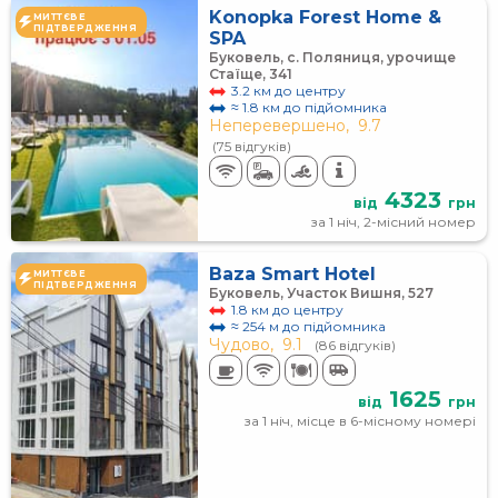
Konopka Forest Home &
МИТТЄВЕ
ПІДТВЕРДЖЕННЯ
SPA
Буковель, с. Поляниця, урочище
Стаїще, 341
3.2 км до центру
≈ 1.8 км до підйомника
Неперевершено,
9.7
(75 відгуків)
4323
від
грн
за 1 ніч, 2-місний номер
Baza Smart Hotel
МИТТЄВЕ
ПІДТВЕРДЖЕННЯ
Буковель, Участок Вишня, 527
1.8 км до центру
≈ 254 м до підйомника
Чудово,
9.1
(86 відгуків)
1625
від
грн
за 1 ніч, місце в 6-місному номері