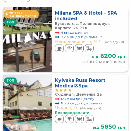
Milana SPA & Hotel - SPA
МИТТЄВЕ
ПІДТВЕРДЖЕННЯ
included
TOП
Буковель, с. Поляниця, вул.
Карпатська, 73 в
4 км до центру
≈ 2.4 км до підйомника
Неперевершено,
9.7
(62 відгуки)
6200
від
грн
за 1 ніч, 2-місний номер
Kyivska Russ Resort
TOП
Medical&Spa
Східниця, Шевченка, 2а
123.8 км до центру
≈ 3.8 км до підйомника
Чудово,
9
(44 відгуки)
Без передоплати
5850
від
грн