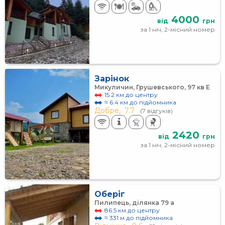
4000
від
грн
за 1 ніч, 2-місний номер
Зарінок
Микуличин, Грушевського, 97 кв Е
15.2 км до центру
≈ 6.4 км до підйомника
Добре,
7.7
(7 відгуків)
2420
від
грн
за 1 ніч, 2-місний номер
Оберіг
Пилипець, ділянка 79 а
86.5 км до центру
≈ 331 м до підйомника