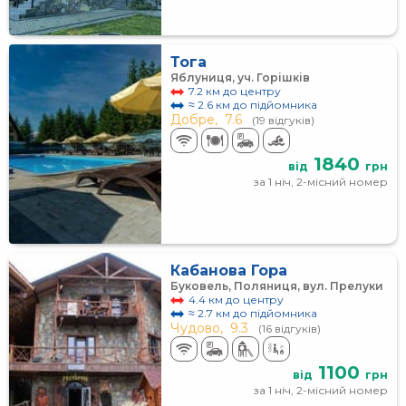
Тога
Яблуниця, уч. Горішків
7.2 км до центру
≈ 2.6 км до підйомника
Добре,
7.6
(19 відгуків)
1840
від
грн
за 1 ніч, 2-місний номер
Кабанова Гора
Буковель, Поляниця, вул. Прелуки
4.4 км до центру
≈ 2.7 км до підйомника
Чудово,
9.3
(16 відгуків)
1100
від
грн
за 1 ніч, 2-місний номер