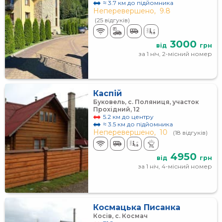
≈ 3.7 км до підйомника
Неперевершено,
9.8
(25 відгуків)
3000
від
грн
за 1 ніч, 2-місний номер
Каспій
Буковель, c. Поляниця, участок
Прохідний, 12
5.2 км до центру
≈ 3.5 км до підйомника
Неперевершено,
10
(18 відгуків)
4950
від
грн
за 1 ніч, 4-місний номер
Космацька Писанка
Косів, с. Космач