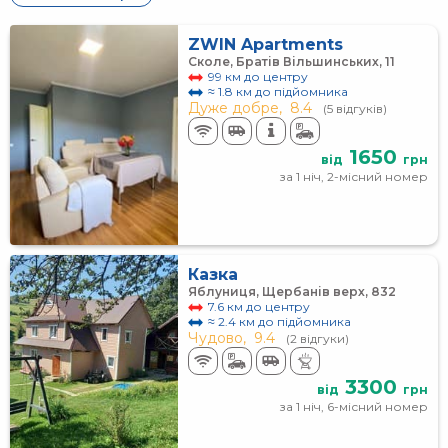
ZWIN Apartments
Сколе, Братів Вільшинських, 11
99 км до центру
≈ 1.8 км до підйомника
Дуже добре,
8.4
(5 відгуків)
1650
від
грн
за 1 ніч, 2-місний номер
Казка
Яблуниця, Щербанів верх, 832
7.6 км до центру
≈ 2.4 км до підйомника
Чудово,
9.4
(2 відгуки)
3300
від
грн
за 1 ніч, 6-місний номер