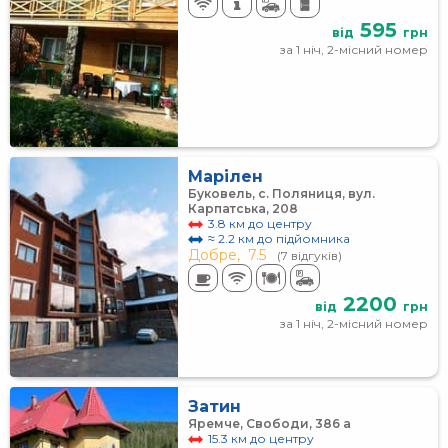
595
від
грн
за 1 ніч, 2-місний номер
Марілен
Буковель, с. Поляниця, вул.
Карпатська, 208
3.8 км до центру
≈ 2.2 км до підйомника
Добре,
7.5
(7 відгуків)
2200
від
грн
за 1 ніч, 2-місний номер
Затин
Яремче, Свободи, 386 а
15.3 км до центру