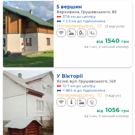
5 вершин
Верховина, Грушевського, 85
37.8 км до центру
≈ 2.5 км до підйомника
Неперевершено,
10
(5 відгуків)
1540
від
грн
за 1 ніч, 2-місний номер
У Вікторії
Ясіня, вул. Грушевського, 149
10.7 км до центру
≈ 684 м до підйомника
Неперевершено,
10
(1 відгук)
1056
від
грн
за 1 ніч, 2-місний номер