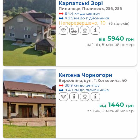
Карпатські Зорі
Пилипець, Пилипець, 256, 256
84.4 км до центру
≈ 2.5 км до підйомника
Неперевершено,
10
(6 відгуків)
5940
від
грн
за 1 ніч, 8-місний номер
Княжна Чорногори
Верховина, вул, Г. Хоткевича, 40
38.9 км до центру
≈ 4.1 км до підйомника
1440
від
грн
за 1 ніч, 2-місний номер