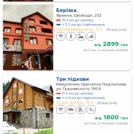
Берізка
Яремче, Свободи, 232
15.2 км до центру
≈ 3.2 км до підйомника
Неперевершено,
9.7
(16 відгуків)
2899
від
грн
за 1 ніч, 4-місний номер
Три підкови
Микуличин, приселок Пидлиснив,
ул. Грушевского, 190 Б
11.4 км до центру
≈ 4.5 км до підйомника
Дуже добре,
8.4
(16 відгуків)
1800
від
грн
за 1 ніч, 2-місний номер