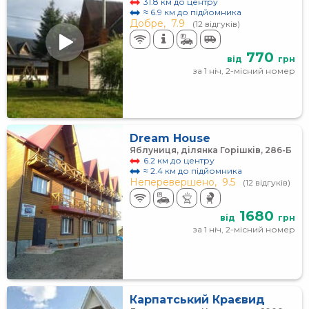
31.8 км до центру
≈ 6.9 км до підйомника
Добре,
7.9
(12 відгуків)
770
від
грн
за 1 ніч, 2-місний номер
Dream House
Яблуниця, ділянка Горішків, 286-Б
6.2 км до центру
≈ 2.4 км до підйомника
Неперевершено,
9.5
(12 відгуків)
1680
від
грн
за 1 ніч, 2-місний номер
Карпатський Краєвид