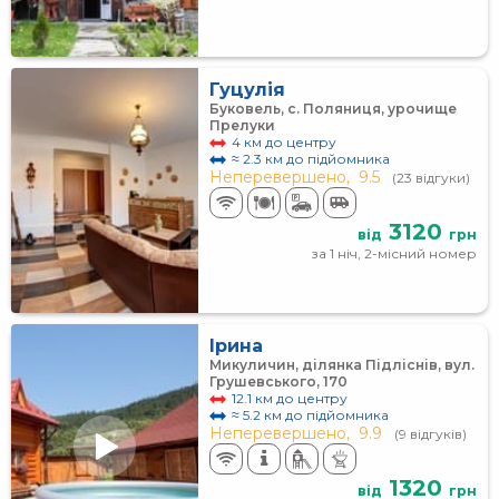
Гуцулія
Буковель, с. Поляниця, урочище
Прелуки
4 км до центру
≈ 2.3 км до підйомника
Неперевершено,
9.5
(23 відгуки)
3120
від
грн
за 1 ніч, 2-місний номер
Ірина
Микуличин, ділянка Підліснів, вул.
Грушевського, 170
12.1 км до центру
≈ 5.2 км до підйомника
Неперевершено,
9.9
(9 відгуків)
1320
від
грн