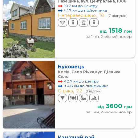
Лазещина, вул. Центральна, 1008
10.2 км до центру
≈ 1.7 км до підйомника
Неперевершено,
10
(7 відгуків)
1518
від
грн
за 1 ніч, 2-місний номер
Буковець
Косів, Село Річка,вул Ділянка
Село
40.7 км до центру
≈ 4.8 км до підйомника
Оцінка,
2.2
(1 відгук)
3600
від
грн
за 1 ніч, 2-місний номер
Кам'яний рай