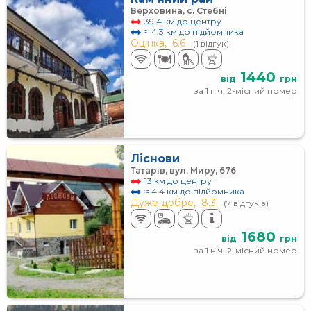
Верховина, с. Стебні
39.4 км до центру
≈ 4.3 км до підйомника
Оцінка,
6.6
(1 відгук)
1440
від
грн
за 1 ніч, 2-місний номер
Ліснови
Татарів, вул. Миру, 676
13 км до центру
≈ 4.4 км до підйомника
Дуже добре,
8.3
(7 відгуків)
1680
від
грн
за 1 ніч, 2-місний номер