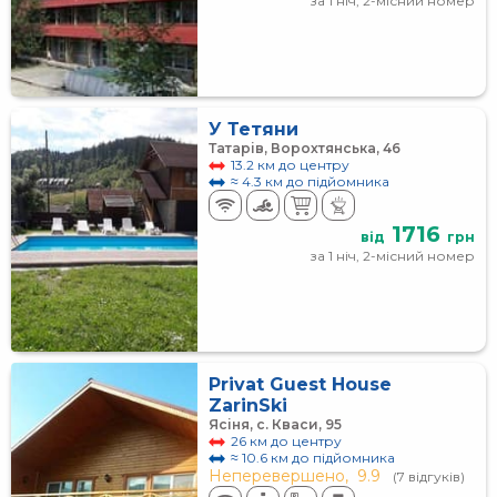
за 1 ніч, 2-місний номер
У Тетяни
Татарів, Ворохтянська, 46
13.2 км до центру
≈ 4.3 км до підйомника
1716
від
грн
за 1 ніч, 2-місний номер
Privat Guest House
ZarinSki
Ясіня, с. Кваси, 95
26 км до центру
≈ 10.6 км до підйомника
Неперевершено,
9.9
(7 відгуків)