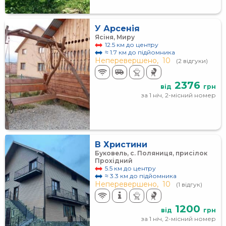
У Арсенія
Ясіня, Миру
12.5 км до центру
≈ 1.7 км до підйомника
Неперевершено,
10
(2 відгуки)
2376
від
грн
за 1 ніч, 2-місний номер
В Христини
Буковель, с. Поляниця, присілок
Прохідний
5.5 км до центру
≈ 3.3 км до підйомника
Неперевершено,
10
(1 відгук)
1200
від
грн
за 1 ніч, 2-місний номер