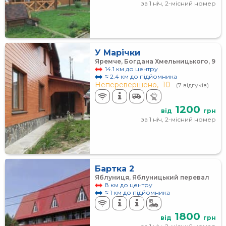
за 1 ніч, 2-місний номер
У Марічки
Яремче, Богдана Хмельницького, 9
14.1 км до центру
≈ 2.4 км до підйомника
Неперевершено,
10
(7 відгуків)
1200
від
грн
за 1 ніч, 2-місний номер
Бартка 2
Яблуниця, Яблуницький перевал
8 км до центру
≈ 1 км до підйомника
1800
від
грн