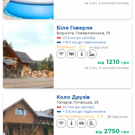
за 1 ніч, 2-місний номер
Біля Говерли
Ворохта, Говерлянська, 19
22.5 км до центру
≈ 8.9 км до підйомника
Відмінно,
8.7
(4 відгуки)
1210
від
грн
за 1 ніч, 2-місний номер
Коло Друзів
Татарів, Пігівська, 25
14.1 км до центру
≈ 3.6 км до підйомника
Неперевершено,
9.9
(18 відгуків)
2750
від
грн