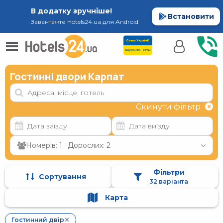
В додатку зручніше!
Встановити
Завантажте Hotels24.ua для Android
Гостинні двори Карпат
Скинути фільтр
Номерів: 1 · Дорослих: 2
Фільтри
Сортування
32 варіанта
Карта
Гостинний двір
✕