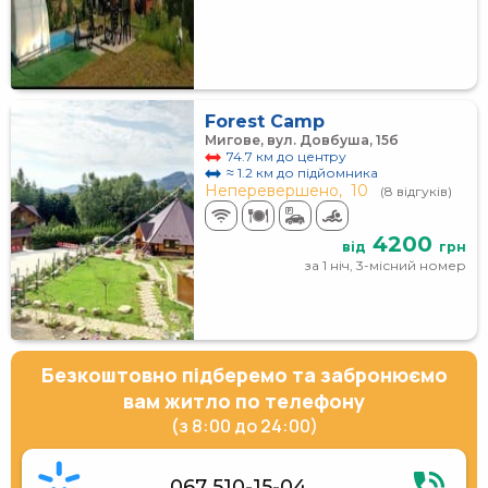
Forest Camp
Мигове, вул. Довбуша, 15б
74.7 км до центру
≈ 1.2 км до підйомника
Неперевершено,
10
(8 відгуків)
4200
від
грн
за 1 ніч, 3-місний номер
Безкоштовно підберемо та забронюємо
вам житло по телефону
(з 8:00 до 24:00)
067 510-15-04