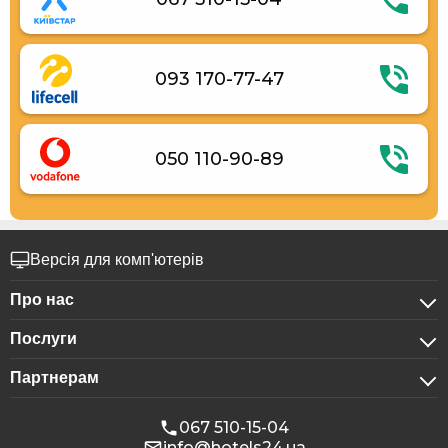
093 170-77-47
050 110-90-89
Версія для комп'ютерів
Про нас
Послуги
Про компанію
Партнерам
Для бізнес-клієнтів
Конфіденційність
Для готелів
Бронювання для груп
Публічна оферта
067 510-15-04
info@hotels24.ua