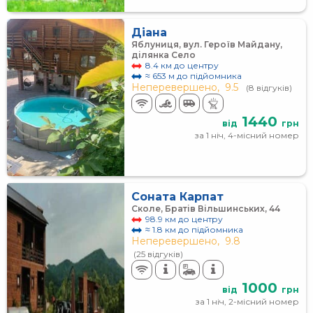
Діана
Яблуниця, вул. Героїв Майдану,
ділянка Село
8.4 км до центру
≈ 653 м до підйомника
Неперевершено,
9.5
(8 відгуків)
1440
від
грн
за 1 ніч, 4-місний номер
Соната Карпат
Сколе, Братів Вільшинських, 44
98.9 км до центру
≈ 1.8 км до підйомника
Неперевершено,
9.8
(25 відгуків)
1000
від
грн
за 1 ніч, 2-місний номер