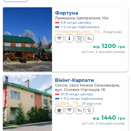
Фортуна
Лазещина, Центральна, 104
9.8 км до центру
≈ 2 км до підйомника
Неперевершено,
9.6
(5 відгуків)
1200
від
грн
за 1 ніч, 2-місний номер
Вікінг-Карпати
Сколе, село Нижнє Синьовидне,
вул. Січових Стрільців, 1б
99.8 км до центру
≈ 11.2 км до підйомника
Добре,
7.8
(15 відгуків)
1440
від
грн
за 1 ніч, 2-місний номер