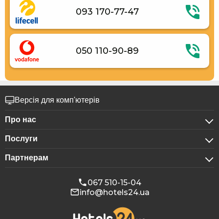
093 170-77-47
050 110-90-89
Версія для комп'ютерів
Про нас
Послуги
Про компанію
Партнерам
Для бізнес-клієнтів
Конфіденційність
Для готелів
Бронювання для груп
Публічна оферта
067 510-15-04
info@hotels24.ua
Програма для афіліатів
Конференц-зали
Наші партнери
Реклама на Hotels24