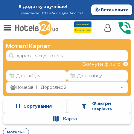
В додатку зручніше!
Встановити
Завантажте Hotels24.ua для Android
Мотелі Карпат
Скинути фільтр
Номерів: 1 · Дорослих: 2
Фільтри
Сортування
3 варіанта
Карта
Мотель
✕