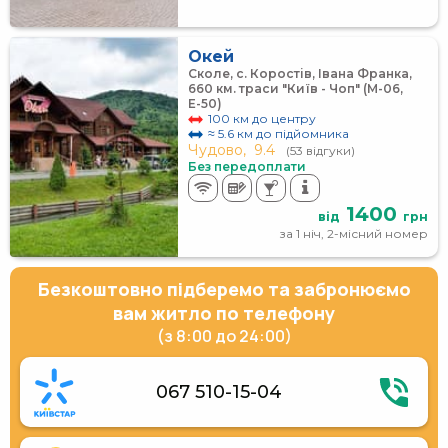
Окей
Сколе, с. Коростів, Івана Франка,
660 км. траси "Київ - Чоп" (М-06,
Е-50)
100 км до центру
≈ 5.6 км до підйомника
Чудово,
9.4
(53 відгуки)
Без передоплати
1400
від
грн
за 1 ніч, 2-місний номер
Безкоштовно підберемо та забронюємо
вам житло по телефону
(з 8:00 до 24:00)
067 510-15-04