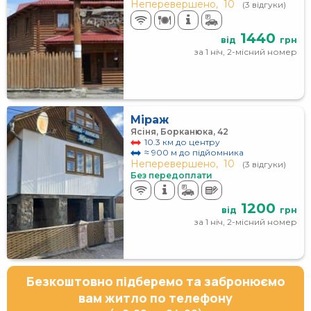
Неперевершено,
10
(3 відгуки)
1440
від
грн
за 1 ніч, 2-місний номер
Міраж
Ясіня, Борканюка, 42
10.3 км до центру
≈ 900 м до підйомника
Неперевершено,
10
(3 відгуки)
Без передоплати
1200
від
грн
за 1 ніч, 2-місний номер
Безкоштовно підберемо та забронюємо
вам житло по телефону