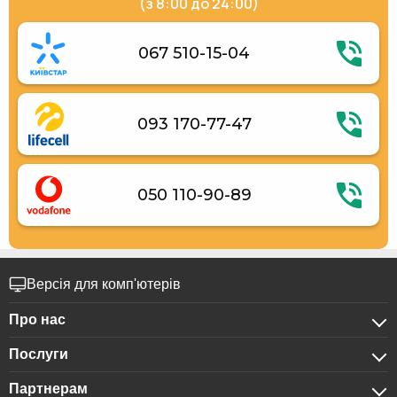
(з 8:00 до 24:00)
067 510-15-04
093 170-77-47
050 110-90-89
Версія для комп'ютерів
Про нас
Послуги
Про компанію
Партнерам
Для бізнес-клієнтів
Конфіденційність