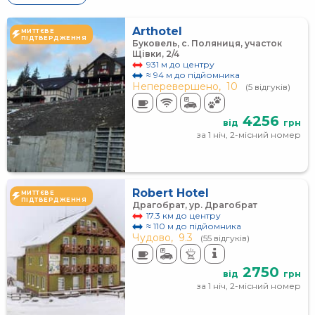
Arthotel
МИТТЄВЕ
ПІДТВЕРДЖЕННЯ
Буковель, с. Поляниця, участок
Щівки, 2/4
931 м до центру
≈ 94 м до підйомника
Неперевершено,
10
(5 відгуків)
4256
від
грн
за 1 ніч, 2-місний номер
Robert Hotel
МИТТЄВЕ
ПІДТВЕРДЖЕННЯ
Драгобрат, ур. Драгобрат
17.3 км до центру
≈ 110 м до підйомника
Чудово,
9.3
(55 відгуків)
2750
від
грн
за 1 ніч, 2-місний номер