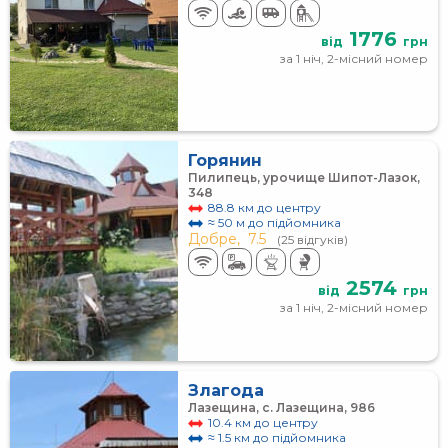
1776
від
грн
за 1 ніч, 2-місний номер
Горянин
Пилипець, урочище Шипот-Лазок,
348
88.8 км до центру
≈ 50 м до підйомника
Добре,
7.5
(25 відгуків)
2574
від
грн
за 1 ніч, 2-місний номер
Злагода
Лазещина, с. Лазещина, 986
10.4 км до центру
≈ 1.5 км до підйомника