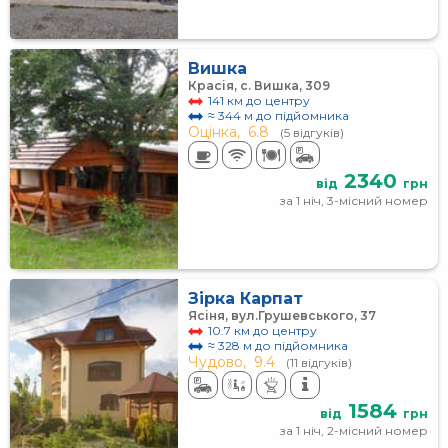
Вишка
Красія, с. Вишка, 309
141 км до центру
≈ 344 м до підйомника
Оцінка,
6.8
(5 відгуків)
2340
від
грн
за 1 ніч, 3-місний номер
Зірка Карпат
Ясіня, вул.Грушевського, 37
10.7 км до центру
≈ 328 м до підйомника
Чудово,
9.4
(11 відгуків)
1584
від
грн
за 1 ніч, 2-місний номер