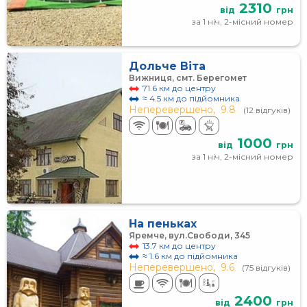
2310
від
грн
за 1 ніч, 2-місний номер
Дольче Віта
Вижниця, смт. Берегомет
71.6 км до центру
≈ 4.5 км до підйомника
Неперевершено,
9.8
(12 відгуків)
1000
від
грн
за 1 ніч, 2-місний номер
На пеньках
Яремче, вул.Свободи, 345
13.7 км до центру
≈ 1.6 км до підйомника
Неперевершено,
9.6
(75 відгуків)
2400
від
грн