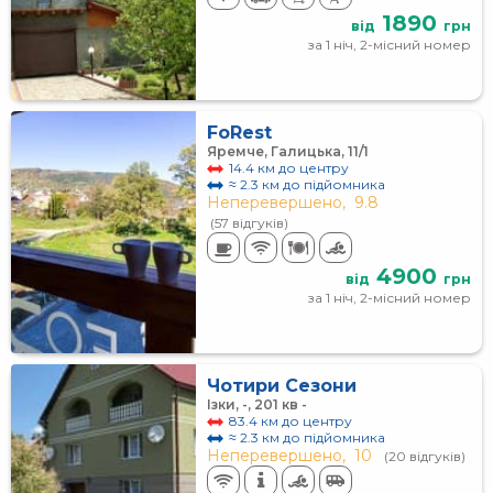
1890
від
грн
за 1 ніч, 2-місний номер
FoRest
Яремче, Галицька, 11/1
14.4 км до центру
≈ 2.3 км до підйомника
Неперевершено,
9.8
(57 відгуків)
4900
від
грн
за 1 ніч, 2-місний номер
Чотири Сезони
Ізки, -, 201 кв -
83.4 км до центру
≈ 2.3 км до підйомника
Неперевершено,
10
(20 відгуків)