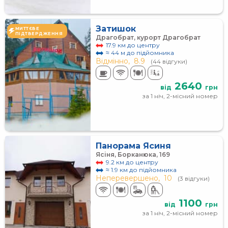
Затишок
МИТТЄВЕ
ПІДТВЕРДЖЕННЯ
Драгобрат, курорт Драгобрат
17.9 км до центру
≈ 44 м до підйомника
Відмінно,
8.9
(44 відгуки)
2640
від
грн
за 1 ніч, 2-місний номер
Панорама Ясиня
Ясіня, Борканюка, 169
9.2 км до центру
≈ 1.9 км до підйомника
Неперевершено,
10
(3 відгуки)
1100
від
грн
за 1 ніч, 2-місний номер