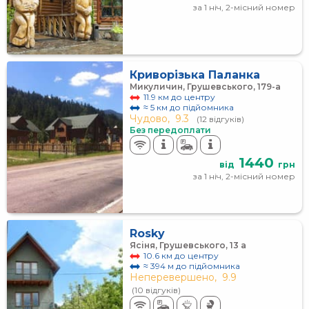
за 1 ніч, 2-місний номер
Криворізька Паланка
Микуличин, Грушевського, 179-а
11.9 км до центру
≈ 5 км до підйомника
Чудово,
9.3
(12 відгуків)
Без передоплати
1440
від
грн
за 1 ніч, 2-місний номер
Rosky
Ясіня, Грушевського, 13 а
10.6 км до центру
≈ 394 м до підйомника
Неперевершено,
9.9
(10 відгуків)