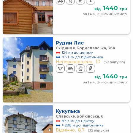
1440
від
грн
за 1 ніч, 2-місний номер
Рудий Лис
Східниця, Бориславська, 36А
124 км до центру
≈ 3.1 км до підйомника
Неперевершено,
10
(37 відгуків)
1440
від
грн
за 1 ніч, 2-місний номер
Кукулька
Славське, Бойківська, 6
87.9 км до центру
≈ 288 м до підйомника
Відмінно,
8.7
(35 відгуків)