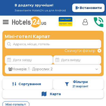
В додатку зручніше!
Встановити
Завантажте Hotels24.ua для Android
Міні-готелі Карпат
Скинути фільтр
Номерів: 1 · Дорослих: 2
Фільтри
Сортування
21 варіант
Карта
Міні-готель
✕