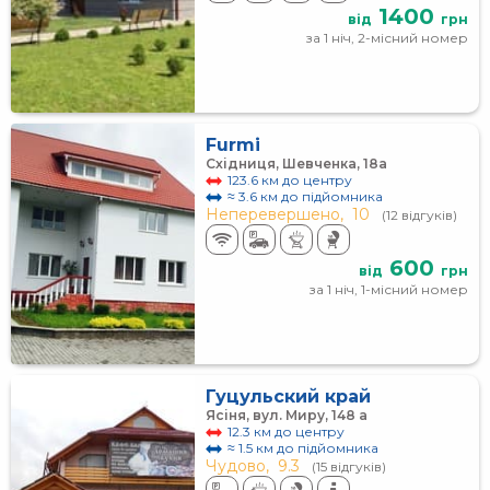
1400
від
грн
за 1 ніч, 2-місний номер
Furmi
Східниця, Шевченка, 18а
123.6 км до центру
≈ 3.6 км до підйомника
Неперевершено,
10
(12 відгуків)
600
від
грн
за 1 ніч, 1-місний номер
Гуцульский край
Ясіня, вул. Миру, 148 а
12.3 км до центру
≈ 1.5 км до підйомника
Чудово,
9.3
(15 відгуків)