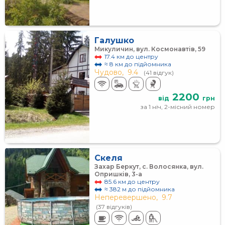
Галушко
Микуличин, вул. Космонавтів, 59
17.4 км до центру
≈ 8 км до підйомника
Чудово,
9.4
(41 відгук)
2200
від
грн
за 1 ніч, 2-місний номер
Скеля
Захар Беркут, с. Волосянка, вул.
Опришків, 3-а
85.6 км до центру
≈ 382 м до підйомника
Неперевершено,
9.7
(37 відгуків)