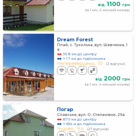
1100
від
грн
за 1 ніч, 2-місний номер
Dream Forest
Плай, с. Тухолька, вул. Шевченка, 1
а
99.8 км до центру
≈ 1.7 км до підйомника
Неперевершено,
10
(2 відгуки)
2000
від
грн
за 1 ніч, 4-місний номер
Погар
Славське, вул. О. Степанівни, 29а
87.9 км до центру
≈ 654 м до підйомника
Чудово,
9.4
(27 відгуків)