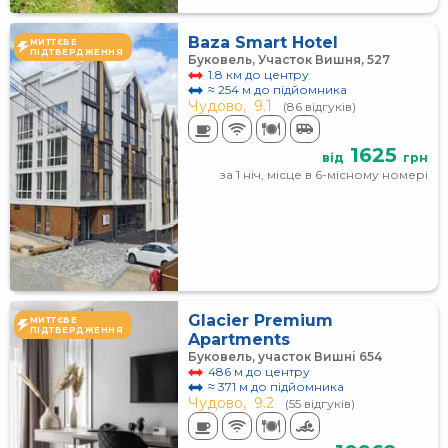
Baza Smart Hotel
МИТТЄВЕ
ПІДТВЕРДЖЕННЯ
Буковель, Участок Вишня, 527
1.8 км до центру
≈ 254 м до підйомника
Чудово,
9.1
(86 відгуків)
1625
від
грн
за 1 ніч, місце в 6-місному номері
Glacier Premium
МИТТЄВЕ
ПІДТВЕРДЖЕННЯ
Apartments
Буковель, участок Вишні 654
486 м до центру
≈ 371 м до підйомника
Чудово,
9.2
(55 відгуків)