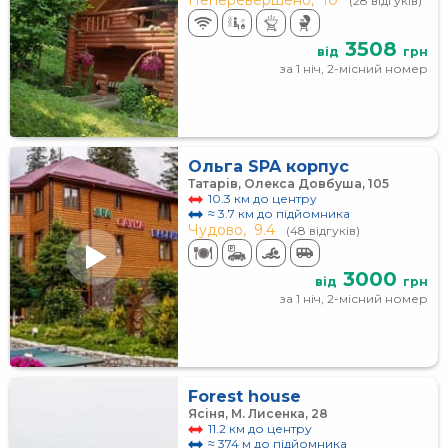
Неперевершено,
10
(28 відгуків)
3508
від
грн
за 1 ніч, 2-місний номер
Ольга SPA корпус
Татарів, Олекса Довбуша, 105
10.3 км до центру
≈ 3.7 км до підйомника
Чудово,
9.4
(48 відгуків)
3000
від
грн
за 1 ніч, 2-місний номер
Forest house
Ясіня, М. Лисенка, 28
11.2 км до центру
≈ 374 м до підйомника