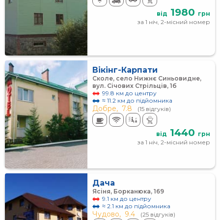
1980
від
грн
за 1 ніч, 2-місний номер
Вікінг-Карпати
Сколе, село Нижнє Синьовидне,
вул. Січових Стрільців, 1б
99.8 км до центру
≈ 11.2 км до підйомника
Добре,
7.8
(15 відгуків)
1440
від
грн
за 1 ніч, 2-місний номер
Дача
Ясіня, Борканюка, 169
9.1 км до центру
≈ 2.1 км до підйомника
Чудово,
9.4
(25 відгуків)