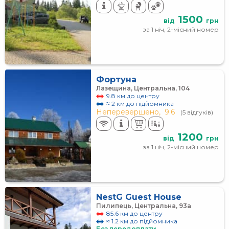
1500
від
грн
за 1 ніч, 2-місний номер
Фортуна
Лазещина, Центральна, 104
9.8 км до центру
≈ 2 км до підйомника
Неперевершено,
9.6
(5 відгуків)
1200
від
грн
за 1 ніч, 2-місний номер
NestG Guest House
Пилипець, Центральна, 93а
85.6 км до центру
≈ 1.2 км до підйомника
Без передоплати