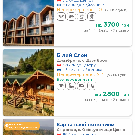
3.2 км до центру
≈ 1.7 км до підйомника
Неперевершено,
10
(20 відгуків)
3700
від
грн
за 1 ніч, 2-місний номер
Білий Слон
Дземброня, с. Дземброня
37.8 км до центру
≈ 5 км до підйомника
Неперевершено,
9.7
(33 відгуки)
Без передоплати
2800
від
грн
за 1 ніч, 4-місний номер
Карпатські полонини
МИТТЄВЕ
ПІДТВЕРДЖЕННЯ
Східниця, с. Орів, урочище Цюхів
118.4 км до центру