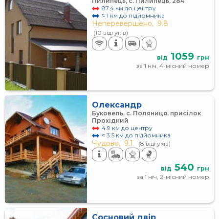
Пилипець, с. Пилипець, 284
87.4 км до центру
≈ 1 км до підйомника
Неперевершено,
9.8
(10 відгуків)
1059
від
грн
за 1 ніч, 4-місний номер
Олександр
Буковель, с. Поляниця, присілок
Прохідний
4.9 км до центру
≈ 3.5 км до підйомника
Чудово,
9.1
(8 відгуків)
540
від
грн
за 1 ніч, 2-місний номер
Сосновий двір