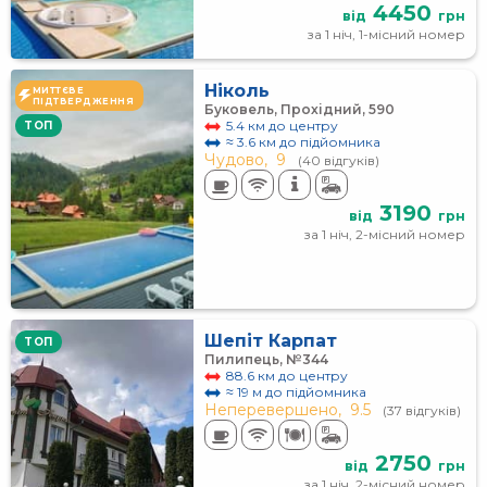
4450
від
грн
за 1 ніч, 1-місний номер
Ніколь
МИТТЄВЕ
ПІДТВЕРДЖЕННЯ
Буковель, Прохідний, 590
5.4 км до центру
TOП
≈ 3.6 км до підйомника
Чудово,
9
(40 відгуків)
3190
від
грн
за 1 ніч, 2-місний номер
Шепіт Карпат
TOП
Пилипець, №344
88.6 км до центру
≈ 19 м до підйомника
Неперевершено,
9.5
(37 відгуків)
2750
від
грн
за 1 ніч, 2-місний номер