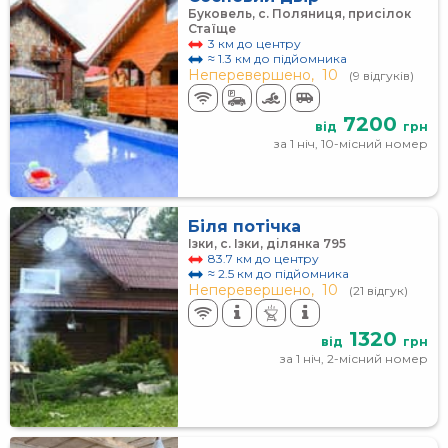
Буковель, с. Поляниця, присілок
Стаїще
3 км до центру
≈ 1.3 км до підйомника
Неперевершено,
10
(9 відгуків)
7200
від
грн
за 1 ніч, 10-місний номер
Біля потічка
Ізки, с. Ізки, ділянка 795
83.7 км до центру
≈ 2.5 км до підйомника
Неперевершено,
10
(21 відгук)
1320
від
грн
за 1 ніч, 2-місний номер