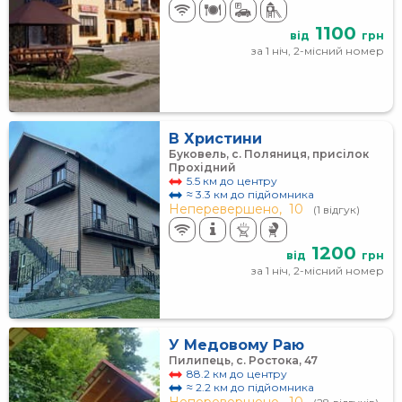
1100
від
грн
за 1 ніч, 2-місний номер
В Христини
Буковель, с. Поляниця, присілок
Прохідний
5.5 км до центру
≈ 3.3 км до підйомника
Неперевершено,
10
(1 відгук)
1200
від
грн
за 1 ніч, 2-місний номер
У Медовому Раю
Пилипець, с. Ростока, 47
88.2 км до центру
≈ 2.2 км до підйомника