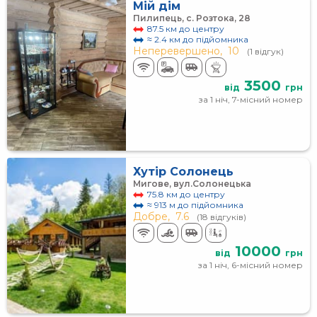
Мій дім
Пилипець, с. Розтока, 28
87.5 км до центру
≈ 2.4 км до підйомника
Неперевершено,
10
(1 відгук)
3500
від
грн
за 1 ніч, 7-місний номер
Хутір Солонець
Мигове, вул.Солонецька
75.8 км до центру
≈ 913 м до підйомника
Добре,
7.6
(18 відгуків)
10000
від
грн
за 1 ніч, 6-місний номер