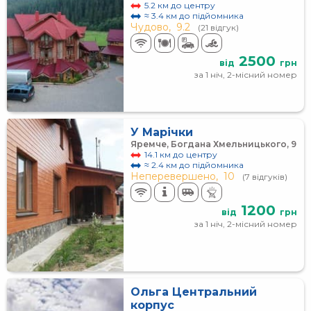
5.2 км до центру
≈ 3.4 км до підйомника
Чудово,
9.2
(21 відгук)
2500
від
грн
за 1 ніч, 2-місний номер
У Марічки
Яремче, Богдана Хмельницького, 9
14.1 км до центру
≈ 2.4 км до підйомника
Неперевершено,
10
(7 відгуків)
1200
від
грн
за 1 ніч, 2-місний номер
Ольга Центральний
корпус