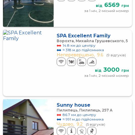
6569
від
грн
за 1 ніч, 2-місний номер
SPA Excellent Family
Ворохта, Михайла Грушевського, 5
14.8 км до центру
≈ 318 м до підйомника
Неперевершено,
9.6
(9 відгуків)
3000
від
грн
за 1 ніч, 2-місний номер
Sunny house
Пилипець, Пилипець, 257 А
86.7 км до центру
≈ 991 м до підйомника
Чудово,
9.2
(5 відгуків)