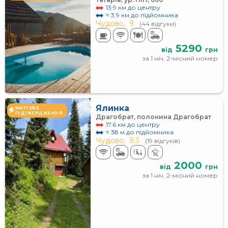
13.9 км до центру
≈ 3.9 км до підйомника
Чудово,
9
(44 відгуки)
5290
від
грн
за 1 ніч, 2-місний номер
Ялинка
МИТТЄВЕ
ПІДТВЕРДЖЕННЯ
Драгобрат, полонина Драгобрат
17.6 км до центру
≈ 38 м до підйомника
Чудово,
9.3
(19 відгуків)
2000
від
грн
за 1 ніч, 2-місний номер