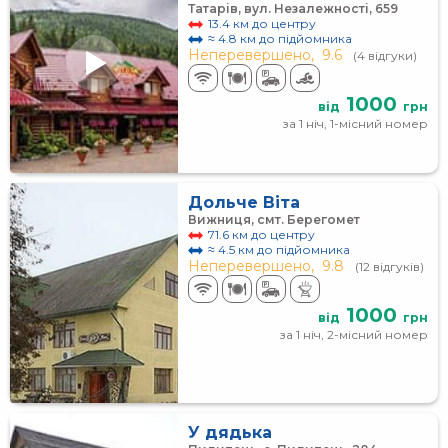
Татарів, вул. Незалежності, 659
13.4 км до центру
≈ 4.8 км до підйомника
Неперевершено,
9.6
(4 відгуки)
1000
від
грн
за 1 ніч, 1-місний номер
Дольче Віта
Вижниця, смт. Берегомет
71.6 км до центру
≈ 4.5 км до підйомника
Неперевершено,
9.8
(12 відгуків)
1000
від
грн
за 1 ніч, 2-місний номер
У дядька