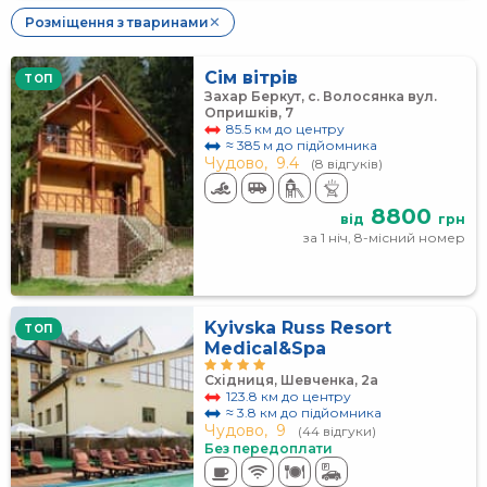
Розміщення з тваринами
✕
Сім вітрів
TOП
Захар Беркут, с. Волосянка вул.
Опришків, 7
85.5 км до центру
≈ 385 м до підйомника
Чудово,
9.4
(8 відгуків)
8800
від
грн
за 1 ніч, 8-місний номер
Kyivska Russ Resort
TOП
Medical&Spa
Східниця, Шевченка, 2а
123.8 км до центру
≈ 3.8 км до підйомника
Чудово,
9
(44 відгуки)
Без передоплати