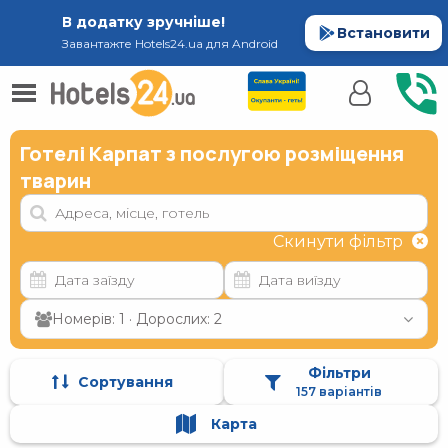
В додатку зручніше!
Встановити
Завантажте Hotels24.ua для Android
Готелі Карпат з послугою розміщення
тварин
Скинути фільтр
Номерів: 1 · Дорослих: 2
Фільтри
Сортування
157 варіантів
Карта