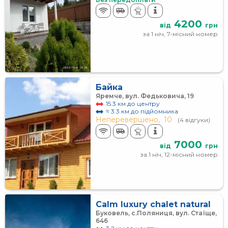
4200
від
грн
за 1 ніч, 7-місний номер
Байка
Яремче, вул. Федьковича, 19
15.3 км до центру
≈ 3.3 км до підйомника
Неперевершено,
10
(4 відгуки)
7000
від
грн
за 1 ніч, 12-місний номер
Calm luxury chalet natural
Буковель, с.Поляниця, вул. Стаїще,
646