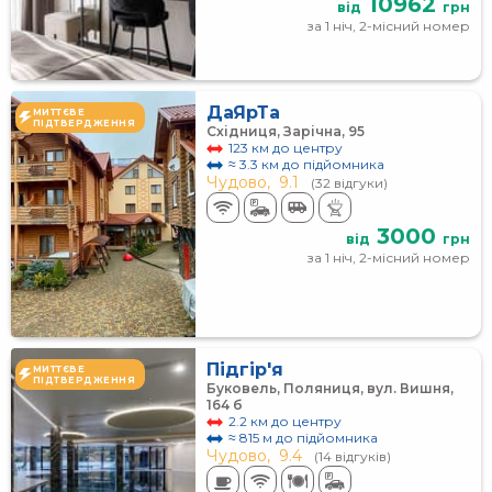
10962
від
грн
за 1 ніч, 2-місний номер
ДаЯрТа
МИТТЄВЕ
ПІДТВЕРДЖЕННЯ
Східниця, Зарічна, 95
123 км до центру
≈ 3.3 км до підйомника
Чудово,
9.1
(32 відгуки)
3000
від
грн
за 1 ніч, 2-місний номер
Підгір'я
МИТТЄВЕ
ПІДТВЕРДЖЕННЯ
Буковель, Поляниця, вул. Вишня,
164 б
2.2 км до центру
≈ 815 м до підйомника
Чудово,
9.4
(14 відгуків)