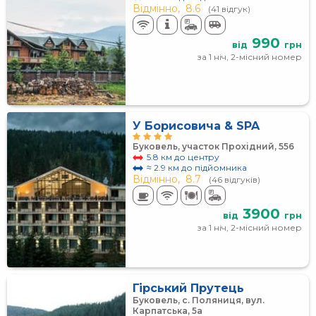
Відмінно,
8.6
(41 відгук)
990
від
грн
за 1 ніч, 2-місний номер
У Борисовича & SPA
Буковель, участок Прохідний, 556
5.8 км до центру
≈ 2.9 км до підйомника
Відмінно,
8.7
(46 відгуків)
3900
від
грн
за 1 ніч, 2-місний номер
Гірський Прутець
Буковель, с. Поляниця, вул.
Карпатська, 5а