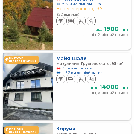
≈ 17 м до підйомника
Неперевершено,
9.7
(20 відгуків)
1900
від
грн
за 1 ніч, 2-місний номер
Майя Шале
МИТТЄВЕ
ПІДТВЕРДЖЕННЯ
Микуличин, Грушевського, 95 -в\1
15.1 км до центру
≈ 6.2 км до підйомника
14000
від
грн
за 1 ніч, 6-місний номер
Коруна
МИТТЄВЕ
ПІДТВЕРДЖЕННЯ
Татарів, ур. Пігі, 660