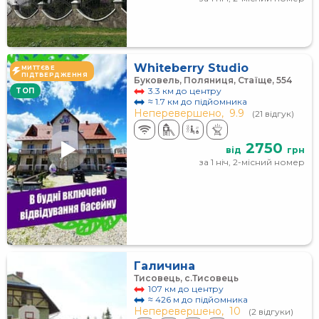
Whiteberry Studio
МИТТЄВЕ
ПІДТВЕРДЖЕННЯ
Буковель, Поляниця, Стаїще, 554
3.3 км до центру
TOП
≈ 1.7 км до підйомника
Неперевершено,
9.9
(21 відгук)
2750
від
грн
за 1 ніч, 2-місний номер
Галичина
Тисовець, с.Тисовець
107 км до центру
≈ 426 м до підйомника
Неперевершено,
10
(2 відгуки)