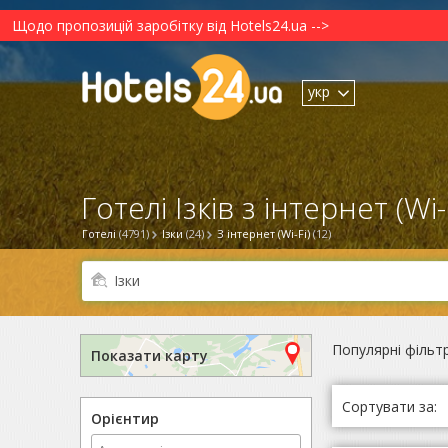
Щодо пропозицій заробітку від Hotels24.ua -->
укр
Готелі Ізків з інтернет (Wi-F
Готелі
(4791)
Ізки
(24)
З інтернет (Wi-Fi)
(12)
Популярні фільт
Показати карту
Сортувати за:
Орієнтир