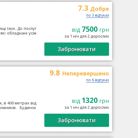
7.3
Добре
по 3 відгуках
7500
щі Ізки. До послуг
від
грн
які обладнані усім
за 1 ніч для 2 дорослих
Забронювати
9.8
Неперевершено
по 6 відгуках
1320
від
грн
, в 400 метрах від
за 1 ніч для 2 дорослих
омників. Будинок
Забронювати