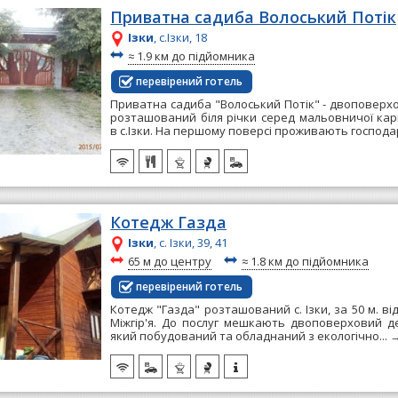
Приватна садиба Волоський Потік
Ізки
, с.Ізки, 18
~
≈
1.9 км до підйомника
перевірений готель
Приватна садиба "Волоський Потік" - двоповерх
розташований біля річки серед мальовничої кар
в с.Ізки. На першому поверсі проживають господарі
Котедж Газда
Ізки
, с. Ізки, 39, 41
~
~
65 м до центру
≈
1.8 км до підйомника
перевірений готель
Котедж "Газда" розташований с. Ізки, за 50 м. ві
Міжгір'я. До послуг мешкають двоповерховий д
який побудований та обладнаний з екологічно...