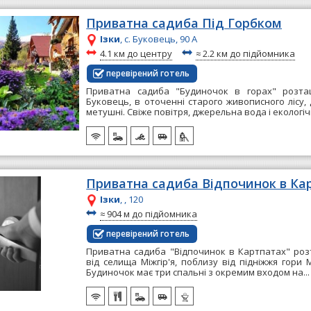
Приватна садиба Під Горбком
Ізки
, с. Буковець, 90 А
~
~
4.1 км до центру
≈
2.2 км до підйомника
перевірений готель
Приватна садиба "Будиночок в горах" розта
Буковець, в оточенні старого живописного лісу, 
метушні. Свіже повітря, джерельна вода і екологіч
Приватна садиба Відпочинок в Ка
Ізки
, , 120
~
≈
904 м до підйомника
перевірений готель
Приватна садиба "Відпочинок в Картпатах" ро
від селища Міжгір'я, поблизу від підніжжя гори М
Будиночок має три спальні з окремим входом на..