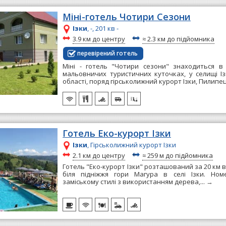
Міні-готель Чотири Сезони
Ізки
, -, 201 кв -
~
~
3.9 км до центру
≈
2.3 км до підйомника
перевірений готель
Міні - готель "Чотири сезони" знаходиться в
мальовничих туристичних куточках, у селищі Із
області, поряд гірськолижний курорт Ізки, Пилипец
Готель Еко-курорт Ізки
Ізки
, Гірськолижний курорт Ізки
~
~
2.1 км до центру
≈
259 м до підйомника
Готель "Еко-курорт Ізки" розташований за 20 км ві
біля підніжжя гори Магура в селі Ізки. Но
заміському стилі з використанням дерева,...
→