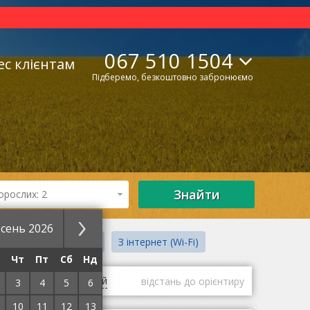
067 510 1504
ес клієнтам
Підберемо, безкоштовно забронюємо
Знайти
орослих: 2
сень 2026
З інтернетом ("Wi-Fi")
З інтернет (Wi-Fi)
Чт
Пт
Сб
Нд
гі
оцінки гостей
відстань до орієнтиру
3
4
5
6
10
11
12
13