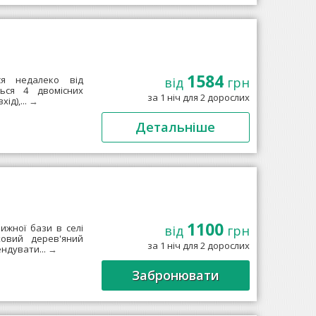
1584
ся недалеко від
від
грн
ться 4 двомісних
за 1 ніч для 2 дорослих
ід),...
→
Детальніше
1100
ижної бази в селі
від
грн
ховий дерев'яний
за 1 ніч для 2 дорослих
ендувати...
→
Забронювати