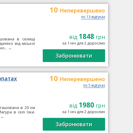
10
Неперевершено
по 13 відгуках
1848
від
грн
шована в селищі
за 1 ніч для 2 дорослих
далеко від міської
но...
→
Забронювати
10
рпатах
Неперевершено
по 5 відгуках
1980
від
грн
зташована в 20 км
за 1 ніч для 2 дорослих
агура в селі Ізки.
.
→
Забронювати