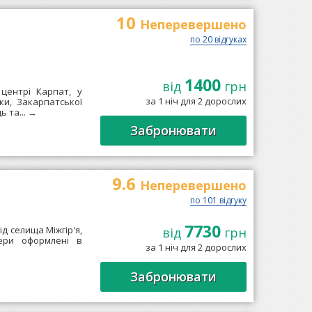
10
Неперевершено
по 20 відгуках
1400
від
грн
 центрі Карпат, у
за 1 ніч для 2 дорослих
ки, Закарпатської
ь та...
→
Забронювати
9.6
Неперевершено
по 101 відгуку
7730
д селища Міжгір'я,
від
грн
мери оформлені в
за 1 ніч для 2 дорослих
Забронювати