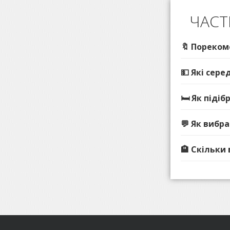
ЧАСТ
🔖 Пореком
💵 Які сере
🛏️ Як піді
💬 Як вибр
🏨 Скільки