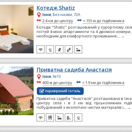
Котедж Shatiz
Ізки
, Без назви, 72А
~
~
2.4 км до центру
≈
155 м до підйомника
Котедж "Shatiz" розташований у курортному сели
гостей 4-місні апартаменти та 4 двомісні номери, 
необхідним для комфортного проживання:...
→
Приватна садиба Анастасія
Ізки
, №13
~
~
400 м до центру
≈
1.9 км до підйомника
перевірений готель
Приватна садиба "Анастасія" розташована в Ізках
центру села і в 3 км від гірськолижних підй
побудований з екологічно чистих матеріалів і...
→