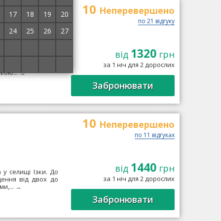
10
Неперевершено
17
18
19
20
по 21 відгуку
24
25
26
27
1
2
3
4
1320
від
грн
км від еко-курорту
8
9
10
11
за 1 ніч для 2 дорослих
дж "Біля потічка"
кою...
→
Забронювати
10
Неперевершено
по 11 відгуках
1440
від
грн
у селищі Ізки. До
за 1 ніч для 2 дорослих
щення від двох до
и,...
→
Забронювати