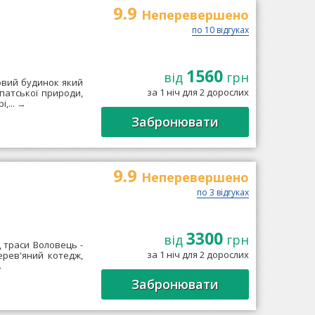
9.9
Неперевершено
по 10 відгуках
1560
від
грн
овий будинок який
за 1 ніч для 2 дорослих
патської природи,
,...
→
Забронювати
9.9
Неперевершено
по 3 відгуках
3300
від
грн
д траси Воловець -
за 1 ніч для 2 дорослих
ерев'яний котедж,
→
Забронювати