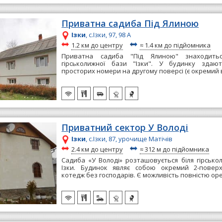
Приватна садиба Під Ялиною
Ізки
, с.Ізки, 97, 98 А
~
~
1.2 км до центру
≈
1.4 км до підйомника
Приватна садиба "Під Ялиною" знаходить
гірськолижної бази "Ізки". У будинку здаю
просторих номери на другому поверсі (є окремий вх
Приватний сектор У Володі
Ізки
, с.Ізки, 87, урочище Матічів
~
~
2.4 км до центру
≈
312 м до підйомника
Садиба «У Володі» розташовується біля гірськол
Ізки. Будинок являє собою окремий 2-повер
котедж без господарів. Є можливість повністю ор