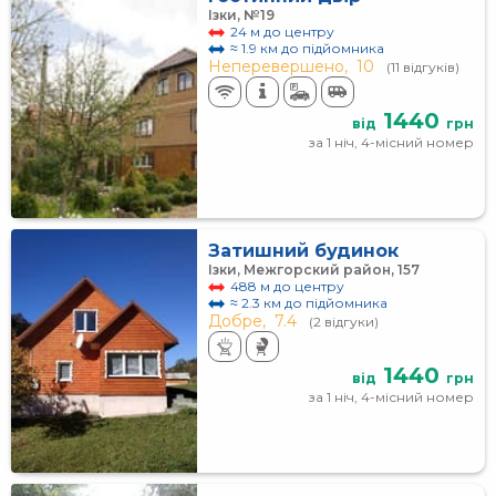
Ізки, №19
24 м до центру
≈ 1.9 км до підйомника
Неперевершено,
10
(11 відгуків)
1440
від
грн
за 1 ніч, 4-місний номер
Затишний будинок
Ізки, Межгорский район, 157
488 м до центру
≈ 2.3 км до підйомника
Добре,
7.4
(2 відгуки)
1440
від
грн
за 1 ніч, 4-місний номер