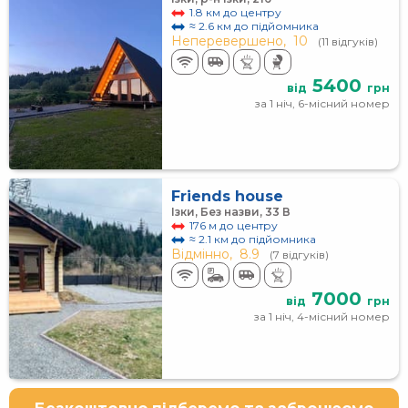
1.8 км до центру
≈ 2.6 км до підйомника
Неперевершено,
10
(11 відгуків)
5400
від
грн
за 1 ніч, 6-місний номер
Friends house
Ізки, Без назви, 33 В
176 м до центру
≈ 2.1 км до підйомника
Відмінно,
8.9
(7 відгуків)
7000
від
грн
за 1 ніч, 4-місний номер