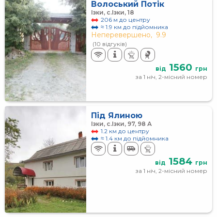
Волоський Потік
Ізки, с.Ізки, 18
206 м до центру
≈ 1.9 км до підйомника
Неперевершено,
9.9
(10 відгуків)
1560
від
грн
за 1 ніч, 2-місний номер
Під Ялиною
Ізки, с.Ізки, 97, 98 А
1.2 км до центру
≈ 1.4 км до підйомника
1584
від
грн
за 1 ніч, 2-місний номер