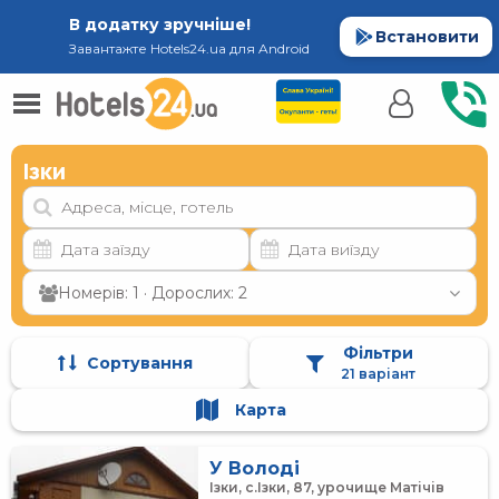
В додатку зручніше!
Встановити
Завантажте Hotels24.ua для Android
Ізки
Номерів: 1 · Дорослих: 2
Фільтри
Сортування
21 варіант
Карта
У Володі
Ізки, с.Ізки, 87, урочище Матічів