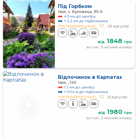
Під Горбком
Ізки, с. Буковець, 90 А
4.5 км до центру
≈ 2.2 км до підйомника
Неперевершено,
10
(13 відгуків)
1848
від
грн
за 1 ніч, 3-місний номер
Відпочинок в Карпатах
Ізки, , 120
1.2 км до центру
≈ 904 м до підйомника
Неперевершено,
10
(5 відгуків)
1980
від
грн
за 1 ніч, 2-місний номер