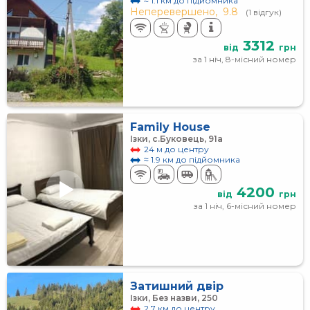
≈ 1.1 км до підйомника
Неперевершено,
9.8
(1 відгук)
3312
від
грн
за 1 ніч, 8-місний номер
Family House
Ізки, с.Буковець, 91а
24 м до центру
≈ 1.9 км до підйомника
4200
від
грн
за 1 ніч, 6-місний номер
Затишний двір
Ізки, Без назви, 250
2.7 км до центру