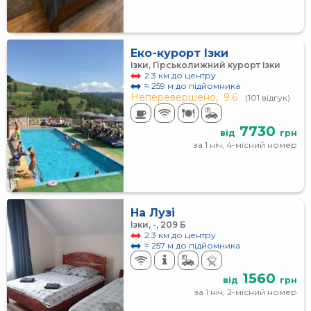
Еко-курорт Ізки
Ізки, Гірськолижний курорт Ізки
2.3 км до центру
≈ 259 м до підйомника
Неперевершено,
9.6
(101 відгук)
7730
від
грн
за 1 ніч, 4-місний номер
На Лузі
Ізки, -, 209 Б
2.3 км до центру
≈ 257 м до підйомника
1560
від
грн
за 1 ніч, 2-місний номер