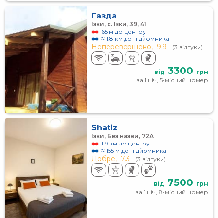
Газда
Ізки, с. Ізки, 39, 41
65 м до центру
≈ 1.8 км до підйомника
Неперевершено,
9.9
(3 відгуки)
3300
від
грн
за 1 ніч, 5-місний номер
Shatiz
Ізки, Без назви, 72А
1.9 км до центру
≈ 155 м до підйомника
Добре,
7.3
(3 відгуки)
7500
від
грн
за 1 ніч, 8-місний номер