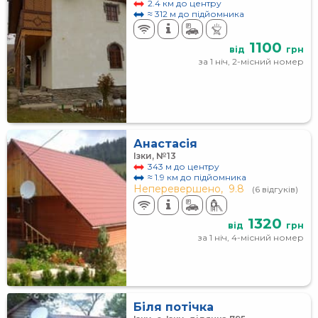
2.4 км до центру
≈ 312 м до підйомника
1100
від
грн
за 1 ніч, 2-місний номер
Анастасія
Ізки, №13
343 м до центру
≈ 1.9 км до підйомника
Неперевершено,
9.8
(6 відгуків)
1320
від
грн
за 1 ніч, 4-місний номер
Біля потічка