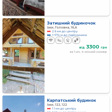
Затишний будиночок
Ізки, Головна, 16,А
2.6 км до центру
≈ 974 м до підйомника
3300
від
грн
за 1 ніч, 4-місний номер
Карпатський будинок
Ізки, 122, 122
1.1 км до центру