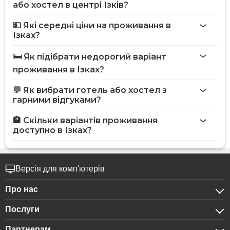
або хостел в центрі Ізків?
💵 Які середні ціни на проживання в
Ізках?
🛏️ Як підібрати недорогий варіант
проживання в Ізках?
💬 Як вибрати готель або хостел з
гарними відгуками?
🏨 Скільки варіантів проживання
доступно в Ізках?
Версія для комп'ютерів
Про нас
Послуги
Про компанію
Партнерам
Для бізнес-клієнтів