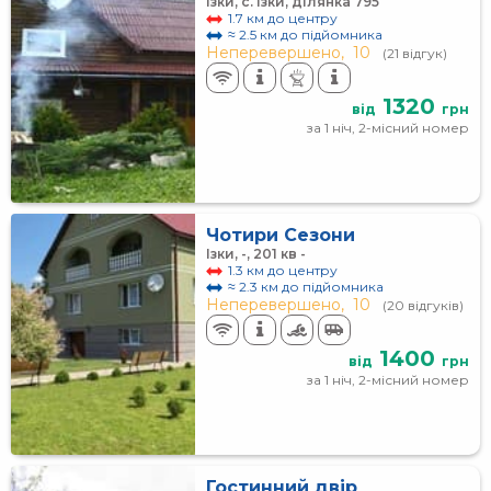
Ізки, с. Ізки, ділянка 795
1.7 км до центру
≈ 2.5 км до підйомника
Неперевершено,
10
(21 відгук)
1320
від
грн
за 1 ніч, 2-місний номер
Чотири Сезони
Ізки, -, 201 кв -
1.3 км до центру
≈ 2.3 км до підйомника
Неперевершено,
10
(20 відгуків)
1400
від
грн
за 1 ніч, 2-місний номер
Гостинний двір