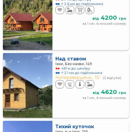
≈ 2.6 км до підйомника
4200
від
грн
за 1 ніч, 6-місний номер
Над ставом
Ізки, Без назви, 149
461 м до центру
≈ 2.1 км до підйомника
Неперевершено,
10
(2 відгуки)
4620
від
грн
за 1 ніч, 6-місний номер
Тихий куточок
Ізки, р-н Ізки, 216