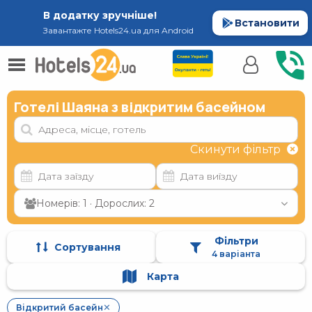
В додатку зручніше!
Встановити
Завантажте Hotels24.ua для Android
Готелі Шаяна з відкритим басейном
Скинути фільтр
Номерів: 1 · Дорослих: 2
Фільтри
Сортування
4 варіанта
Карта
Відкритий басейн
✕