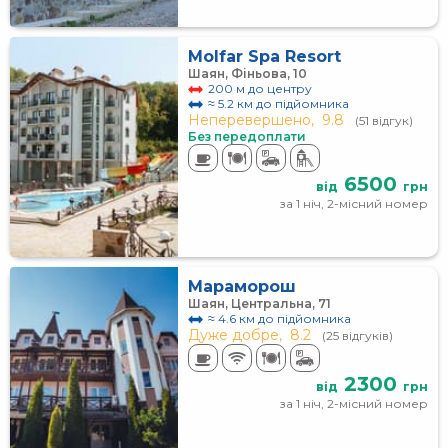
Molfar Spa Resort
Шаян, Фіньова, 10
200 м до центру
≈ 5.2 км до підйомника
Неперевершено,
9.8
(51 відгук)
Без передоплати
6500
від
грн
за 1 ніч, 2-місний номер
Мараморош
Шаян, Центральна, 71
≈ 4.6 км до підйомника
Дуже добре,
8.2
(25 відгуків)
2300
від
грн
за 1 ніч, 2-місний номер