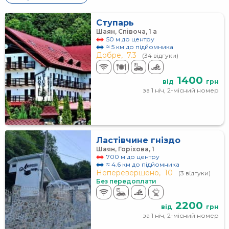
Ступарь
Шаян, Співоча, 1 а
50 м до центру
≈ 5 км до підйомника
Добре,
7.3
(34 відгуки)
1400
від
грн
за 1 ніч, 2-місний номер
Ластівчине гніздо
Шаян, Горіхова, 1
700 м до центру
≈ 4.6 км до підйомника
Неперевершено,
10
(3 відгуки)
Без передоплати
2200
від
грн
за 1 ніч, 2-місний номер